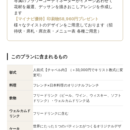
専属のフラワーコーディネーターがイメージあわせて
花材を厳選、デッサンを描きおこしアレンジを作成し
ます
【マイナビ優待】印刷物58,960円プレゼント
様々なテイストのデザインをご用意しております（招
待状・席札・席次表・メニュー表 各種ご用意）
このプランに含まれるもの
人前式【チャペル内】（＋33,000円でキリスト教式に変
挙式
更可）
料理
フレンチ×日本料理のオリジナルフレンチ
フリードリンク（ビール、ワイン、ウィスキー、ソフト
飲物
ドリンク）・ウェルカムドリンク込
ウェルカムド
フリードリンクに含む
リンク
世界にたった１つのパティシエがつくるオリジナルデザ
ケーキ