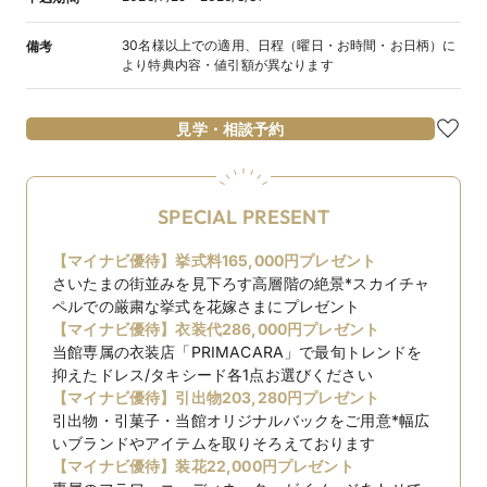
30名様以上での適用、日程（曜日・お時間・お日柄）に
備考
より特典内容・値引額が異なります
見学・相談予約
SPECIAL PRESENT
【マイナビ優待】挙式料165,000円プレゼント
さいたまの街並みを見下ろす高層階の絶景*スカイチャ
ペルでの厳粛な挙式を花嫁さまにプレゼント
【マイナビ優待】衣装代286,000円プレゼント
当館専属の衣装店「PRIMACARA」で最旬トレンドを
抑えたドレス/タキシード各1点お選びください
【マイナビ優待】引出物203,280円プレゼント
引出物・引菓子・当館オリジナルバックをご用意*幅広
いブランドやアイテムを取りそろえております
【マイナビ優待】装花22,000円プレゼント