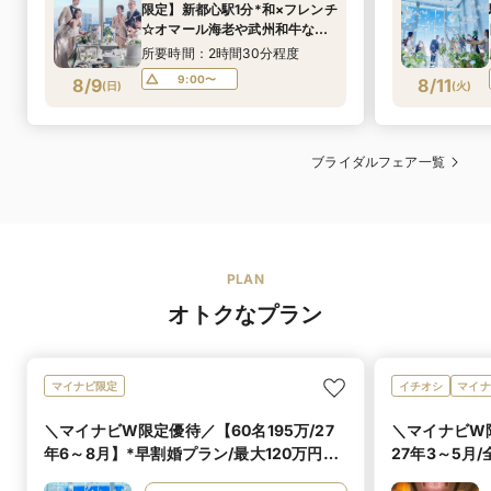
限定】新都心駅1分*和×フレンチ
☆オマール海老や武州和牛など
厳選食材を使用した婚礼料理で
所要時間：2時間30分程度
おもてなし《本フェア限定で宿
9:00〜
8/9
8/11
(
日
)
(
火
)
泊5万優待＆料理ランクupなど
豪華特典付》
ブライダルフェア一覧
PLAN
オトクなプラン
マイナビ限定
イチオシ
マイナ
＼マイナビW限定優待／【60名195万/27
＼マイナビW限
年6～8月】*早割婚プラン/最大120万円優
27年3～5月
待
万優待