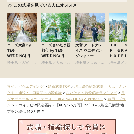
この式場を見ている人にオススメ
ニーズ大宮 by
ニーズさいたま新
大宮 アートグレ
ＴＨＥ ＭＡ
T&G
都心 by T&G
イス ウエディン
Ｋ ＧＲＡ
WEDDING(旧
WEDDING(旧
グシャトー
ＨＯＴＥＬ
アーヴェリール迎
ガーデンヒルズ迎
●Plan・Do・S
埼玉県／大宮・さ
埼玉県／大宮・さ
埼玉県／大宮・さ
埼玉県／大宮
賓館 大宮)
賓館 大宮)
グループ
いたま・浦和・川
いたま・浦和・川
いたま・浦和・川
いたま・浦和
口周辺
口周辺
口周辺
口周辺
マイナビウエディング
>
結婚式場TOP
>
埼玉県の結婚式場
>
大宮・さい
たま・浦和・川口周辺の結婚式場
>
さいたまの結婚式場ランキング
>
ラ
グナヴェール スカイテラス（LAGUNAVEIL SkyTerrace）
>
費用・プラ
ン
>
＼マイナビW限定優待／【60名175万円】27年3～5月/全天候型*春
プラン/最大140万優待