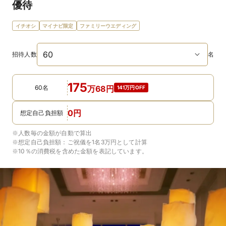
優待
イチオシ
マイナビ限定
ファミリーウエディング
招待人数
名
175
60名
万
68
円
141万円OFF
0
円
想定自己負担額
※人数毎の金額が自動で算出
※想定自己負担額：
ご祝儀を1名3万円
として計算
※10％の消費税を含めた金額を表記しています。