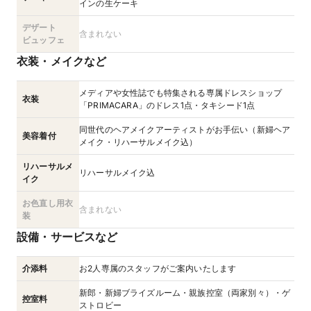
インの生ケーキ
デザート
含まれない
ビュッフェ
衣装・メイクなど
メディアや女性誌でも特集される専属ドレスショップ
衣装
「PRIMACARA」のドレス1点・タキシード1点
同世代のヘアメイクアーティストがお手伝い（新婦ヘア
美容着付
メイク・リハーサルメイク込）
リハーサルメ
リハーサルメイク込
イク
お色直し用衣
含まれない
装
設備・サービスなど
介添料
お2人専属のスタッフがご案内いたします
新郎・新婦ブライズルーム・親族控室（両家別々）・ゲ
控室料
ストロビー