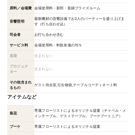
席料／会場費
会場使用料・新郎・新婦ブライズルーム
最新機材の音響設備でお2人のパーティーを盛り上げま
音響照明
す（打ち合わせ込）
司会者
お打ち合わせ含む
サービス料
会場使用料・料飲単価の15％
送迎
含まれない
プロジェク
含まれない
ター
その他含まれ
ゲスト待合室,引出物袋,テーブルコーディネート料
るもの
アイテムなど
専属フローリストによるオリジナル提案（チャペル・メ
装花
インテーブル、ゲストテーブル、ブーケブートニア）
ブーケ
専属フローリストによるオリジナル提案