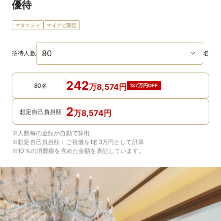
優待
マタニティ
マイナビ限定
招待人数
名
242
80名
万
8,574
円
137万円OFF
2
想定自己負担額
万
8,574
円
※人数毎の金額が自動で算出
※想定自己負担額：
ご祝儀を1名3万円
として計算
※10％の消費税を含めた金額を表記しています。