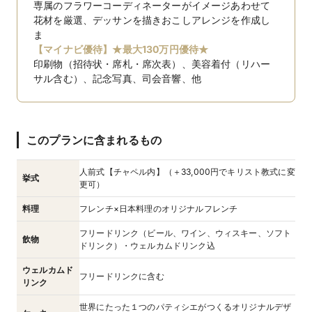
専属のフラワーコーディネーターがイメージあわせて
花材を厳選、デッサンを描きおこしアレンジを作成し
ま
【マイナビ優待】★最大130万円優待★
印刷物（招待状・席札・席次表）、美容着付（リハー
サル含む）、記念写真、司会音響、他
このプランに含まれるもの
人前式【チャペル内】（＋33,000円でキリスト教式に変
挙式
更可）
料理
フレンチ×日本料理のオリジナルフレンチ
フリードリンク（ビール、ワイン、ウィスキー、ソフト
飲物
ドリンク）・ウェルカムドリンク込
ウェルカムド
フリードリンクに含む
リンク
世界にたった１つのパティシエがつくるオリジナルデザ