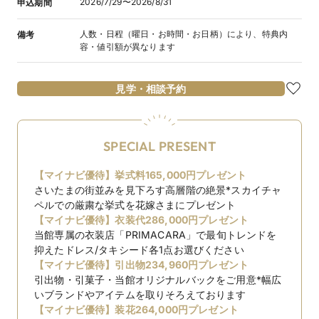
2026/7/29〜2026/8/31
申込期間
人数・日程（曜日・お時間・お日柄）により、特典内
備考
容・値引額が異なります
見学・相談予約
SPECIAL PRESENT
【マイナビ優待】挙式料165,000円プレゼント
さいたまの街並みを見下ろす高層階の絶景*スカイチャ
ペルでの厳粛な挙式を花嫁さまにプレゼント
【マイナビ優待】衣装代286,000円プレゼント
当館専属の衣装店「PRIMACARA」で最旬トレンドを
抑えたドレス/タキシード各1点お選びください
【マイナビ優待】引出物234,960円プレゼント
引出物・引菓子・当館オリジナルバックをご用意*幅広
いブランドやアイテムを取りそろえております
【マイナビ優待】装花264,000円プレゼント