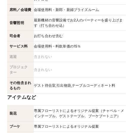
席料／会場費
会場使用料・新郎・新婦ブライズルーム
最新機材の音響設備でお2人のパーティーを盛り上げま
音響照明
す（打ち合わせ込）
司会者
お打ち合わせ含む
サービス料
会場使用料・料飲単価の15％
送迎
含まれない
プロジェク
含まれない
ター
その他含まれ
ゲスト待合室,引出物袋,テーブルコーディネート料
るもの
アイテムなど
専属フローリストによるオリジナル提案（チャペル・メ
装花
インテーブル、ゲストテーブル、ブーケブートニア）
ブーケ
専属フローリストによるオリジナル提案