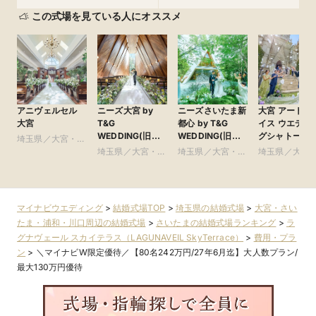
この式場を見ている人にオススメ
アニヴェルセル
ニーズ大宮 by
ニーズさいたま新
大宮 アートグ
大宮
T&G
都心 by T&G
イス ウエディ
WEDDING(旧
WEDDING(旧
グシャトー
埼玉県／大宮・さ
アーヴェリール迎
ガーデンヒルズ迎
いたま・浦和・川
埼玉県／大宮・さ
埼玉県／大宮・さ
埼玉県／大宮
賓館 大宮)
賓館 大宮)
口周辺
いたま・浦和・川
いたま・浦和・川
いたま・浦和
口周辺
口周辺
口周辺
マイナビウエディング
>
結婚式場TOP
>
埼玉県の結婚式場
>
大宮・さい
たま・浦和・川口周辺の結婚式場
>
さいたまの結婚式場ランキング
>
ラ
グナヴェール スカイテラス（LAGUNAVEIL SkyTerrace）
>
費用・プラ
ン
>
＼マイナビW限定優待／【80名242万円/27年6月迄】大人数プラン/
最大130万円優待