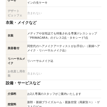
ケーキ
インの生ケーキ
デザート
含まれない
ビュッフェ
衣装・メイクなど
メディアや女性誌でも特集される専属ドレスショップ
衣装
「PRIMACARA」のドレス2点・タキシード1点
同世代のヘアメイクアーティストがお手伝い（新婦ヘア
美容着付
メイク・リハーサルメイク込）
リハーサルメ
リハーサルメイク込
イク
お色直し用衣
含まれない
装
設備・サービスなど
介添料
お2人専属のスタッフがご案内いたします
新郎・新婦ブライズルーム・親族控室（両家別々）・ゲ
控室料
ストロビー