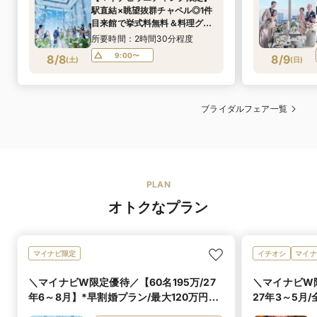
駅直結×眺望抜群チャペル◎1件
目来館で挙式料無料＆料理グ
レードUPなど豪華特典付*BIG
所要時間：2時間30分程度
フェア
9:00〜
8/8
8/9
(
土
)
(
日
)
ブライダルフェア一覧
PLAN
オトクなプラン
マイナビ限定
イチオシ
マイナ
＼マイナビW限定優待／【60名195万/27
＼マイナビW限
年6～8月】*早割婚プラン/最大120万円優
27年3～5月
待
万優待