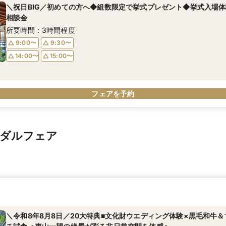
＼祝日BIG／初めての方へ◆組数限定で挙式プレゼント◆挙式入場体
相談会
所要時間：3時間程度
9:00〜
9:30〜
14:00〜
15:00〜
フェアを予約
イダルフェア
＼令和8年8月8日／20大特典■文化財ウエディング体験×黒毛和牛