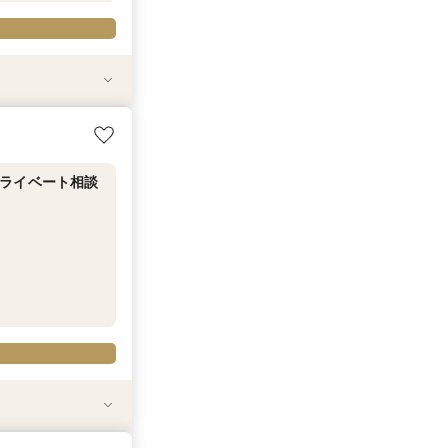
相当試食
和牛＆甘鯛の京フレ
数ウエディング
を望む絶景空間
格和婚を実現！
相談会＆お打合せ
付き】
万円OFFや新幹
ライベート相談