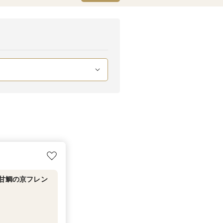
＆甘鯛の京フレン