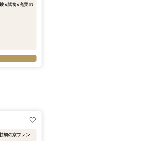
験×試食×充実の
＆甘鯛の京フレン