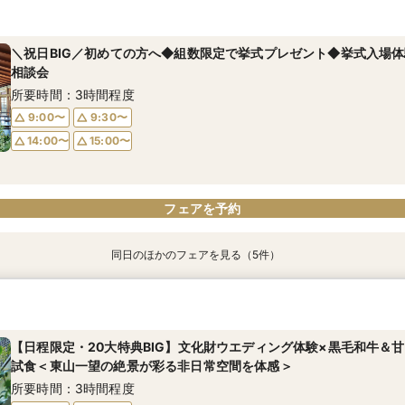
【東京開催】関東在住の方必見《フナツル》出張ご相談会＆お打合
週1限定◆国登録有形文化財をじっくり見学×受賞歴多数のシェフが
【少人数検討の方へ】無料試食付＊少人数婚相談会【専用個室有】
＊シェフ特製5品＊京フレンチ豪華2万円コース無料試食
婚式の準備・お打合わせが全て東京で完結】今なら10万円OFFや新
リテ無料試食◆平日限定BIGフェア
所要時間：3時間程度
所要時間：3時間程度
も！
所要時間：3時間程度
＼祝日BIG／初めての方へ◆組数限定で挙式プレゼント◆挙式入場体
11:30〜
11:30〜
13:00〜
13:00〜
所要時間：3時間程度
相談会
11:30〜
13:00〜
14:00〜
14:00〜
15:00〜
15:00〜
14:00〜
16:00〜
所要時間：3時間程度
14:00〜
15:00〜
9:00〜
9:30〜
14:00〜
15:00〜
フェアを予約
フェアを予約
フェアを予約
フェアを予約
フェアを予約
同日のほかのフェアを見る（5件）
【70名以上ご検討の方】京都最大級の会場見学×口コミ高評価2万円
《少人数専用会場が大好評！》家族の絆を結ぶアットホームな少人
【おもてなし重視の方必見】歴史×モダンの寛ぎ空間＆特別試食会
【料理重視の方へ】3組限定◆7大特典付き京フレンチ試食会 ＜東山
【神社コンシェルジュ相談×神社紹介あり】伝統と絆を大切にする本
フェア【挙式×会食スタイル相談×婚礼当日メニューの豪華4品試食
で黒毛和牛と旬食材を味わう特別試食会＞
和婚スタイル相談×特製京フレンチ無料試食～京都婚相談フェア～
所要時間：3時間程度
所要時間：3時間程度
所要時間：3時間程度
所要時間：3時間程度
所要時間：3時間程度
【日程限定・20大特典BIG】文化財ウエディング体験×黒毛和牛＆
9:00〜
9:00〜
9:30〜
9:30〜
試食＜東山一望の絶景が彩る非日常空間を体感＞
9:00〜
9:00〜
9:00〜
9:30〜
9:30〜
9:30〜
14:00〜
14:00〜
15:00〜
15:00〜
所要時間：3時間程度
14:00〜
14:00〜
14:00〜
15:00〜
15:00〜
15:00〜