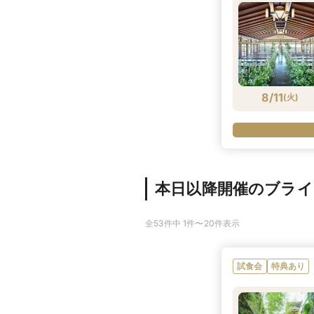
8/11
(
火
)
本日以降開催のブラ
全53件中 1件〜20件表示
試食会
特典あり