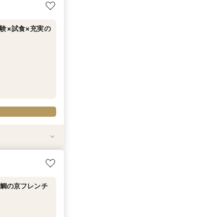
せ【式場選び～結
織り成すスペシャ
幹線代プレゼント
験×試食×充実の
相当試食
数ウエディング
を望む絶景空間
格和婚を実現！
付き】
甘鯛の京フレンチ