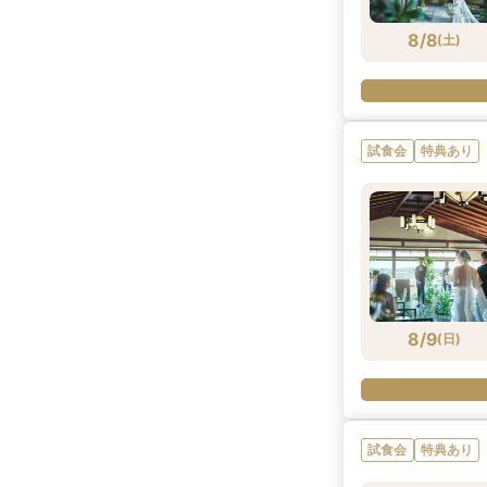
8/8
(
土
)
試食会
特典あり
8/9
(
日
)
試食会
特典あり