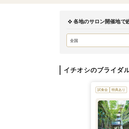
各地のサロン開催地で
イチオシのブライダ
試食会
特典あり