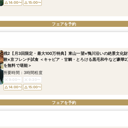
14:00〜
15:00〜
フェアを予約
残2【月3回限定・最大100万特典】東山一望×鴨川沿いの絶景文化
験×京フレンチ試食 ＜キャビア・甘鯛・とろける黒毛和牛など豪華
を無料で堪能＞
所要時間：3時間程度
9:00〜
9:30〜
14:00〜
15:00〜
フェアを予約