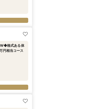
財W◆格式ある体
2万円相当コース