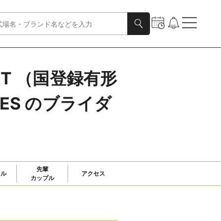
ORT （国登録有形
NUES のブライダ
先輩

ャル
アクセス
カップル