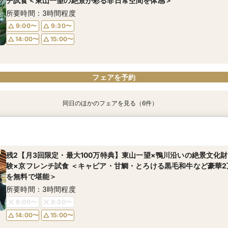
チ試食＜東山一望の絶景が彩る非日常空間を体感＞
所要時間：3時間程度
9:00〜
9:30〜
14:00〜
15:00〜
フェアを予約
同日のほかのフェアを見る（6件）
【東京開催】関東在住の方必見《フナツル》出張ご相談会＆お打合
【70名以上ご検討の方】京都最大級の会場見学×口コミ高評価2万円
《少人数専用会場が大好評！》家族の絆を結ぶアットホームな少人
【おもてなし重視の方必見】歴史×モダンの寛ぎ空間＆特別試食会
吉日BIG★【初めての方へ】組数限定で挙式プレゼント◆挙式入場体
《日本の美しき花嫁へ》伝統と絆を大切にする本格和婚を実現！有名
婚式の準備・お打合わせが全て東京で完結】今なら10万円OFFや新
フェア【挙式×会食スタイル相談×婚礼当日メニューの豪華4品試食
相談会
スタイル相談×特製京フレンチ無料試食～京都婚相談フェア～
所要時間：3時間程度
所要時間：3時間程度
も！
所要時間：3時間程度
所要時間：3時間程度
所要時間：3時間程度
残2【月3回限定・最大100万特典】東山一望×鴨川沿いの絶景文化
9:00〜
9:00〜
9:30〜
9:30〜
所要時間：3時間程度
験×京フレンチ試食 ＜キャビア・甘鯛・とろける黒毛和牛など豪華
9:00〜
9:00〜
9:00〜
9:30〜
9:30〜
9:30〜
14:00〜
14:00〜
15:00〜
15:00〜
を無料で堪能＞
9:00〜
15:00〜
14:00〜
14:00〜
14:00〜
15:00〜
15:00〜
15:00〜
所要時間：3時間程度
9:00〜
9:30〜
14:00〜
15:00〜
フェアを予約
フェアを予約
フェアを予約
フェアを予約
フェアを予約
フェアを予約