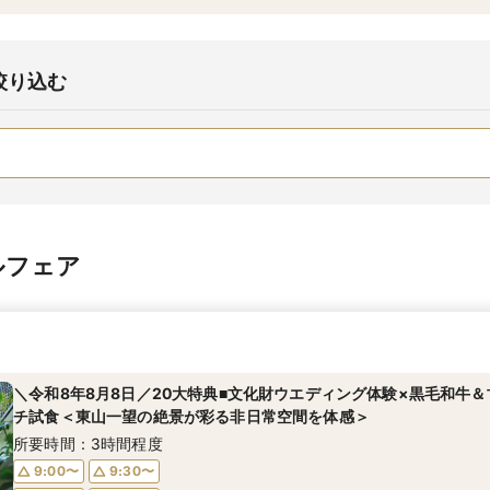
絞り込む
ルフェア
＼令和8年8月8日／20大特典■文化財ウエディング体験×黒毛和牛
チ試食＜東山一望の絶景が彩る非日常空間を体感＞
所要時間：3時間程度
9:00〜
9:30〜