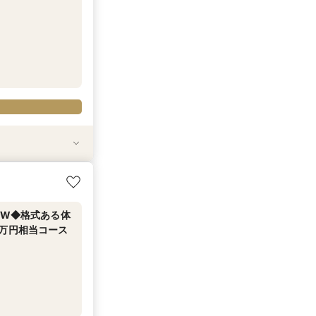
せ【式場選び～結
相当試食
数ウエディング
験×試食×充実の
神社紹介×和婚
幹線代プレゼント
付き】
財W◆格式ある体
2万円相当コース