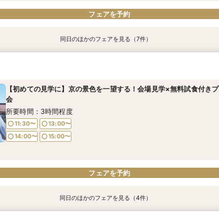
フェアを予約
同日のほかのフェアを見る（7件）
【70名以上ご検討の方】京都最大級の会場見学×口コミ高評価2万円
PM◎【日程限定・20大特典BIG】文化財ウエディング体験×黒毛
《少人数専用会場が大好評！》家族の絆を結ぶアットホームな少人
【おもてなし重視の方必見】歴史×モダンの寛ぎ空間＆特別試食会
【料理重視の方へ】3組限定◆7大特典付き京フレンチ試食会 ＜東山
【神社コンシェルジュ相談×神社紹介あり】伝統と絆を大切にする本
8/9限定5大特典【東京開催】関東在住の方必見《フナツル》出張ご
ンチ試食＜東山一望の絶景が彩る非日常空間を体感＞
フェア【挙式×会食スタイル相談×婚礼当日メニューの豪華4品試食
で黒毛和牛と旬食材を味わう特別試食会＞
和婚スタイル相談×特製京フレンチ無料試食～京都婚相談フェア～
【式場選び～結婚式の準備・お打合わせが全て東京で完結】今なら10
所要時間：3時間程度
所要時間：3時間程度
線代プレゼントも！
所要時間：3時間程度
所要時間：3時間程度
所要時間：3時間程度
所要時間：3時間程度
【初めての見学に】京の景色を一望する！会場見学×無料試食付きプ
9:00〜
9:00〜
9:30〜
9:30〜
所要時間：3時間程度
会
9:00〜
9:00〜
9:00〜
9:00〜
9:30〜
9:30〜
9:30〜
9:30〜
14:00〜
14:00〜
15:00〜
15:00〜
9:00〜
15:00〜
所要時間：3時間程度
14:00〜
14:00〜
14:00〜
14:00〜
15:00〜
15:00〜
15:00〜
15:00〜
11:30〜
13:00〜
14:00〜
15:00〜
フェアを予約
フェアを予約
フェアを予約
フェアを予約
フェアを予約
フェアを予約
フェアを予約
フェアを予約
同日のほかのフェアを見る（4件）