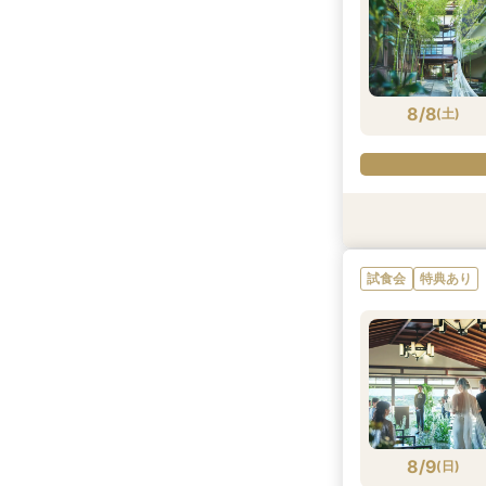
8/8
(
土
)
衣装試着
試食会
試食会
試食会
試食会
試食会
特典あり
特典あり
特典あり
特典あり
特典あり
特典あり
試食会
特典あり
8/8
8/8
8/8
8/8
8/8
8/8
(
(
(
(
(
(
土
土
土
土
土
土
)
)
)
)
)
)
8/9
(
日
)