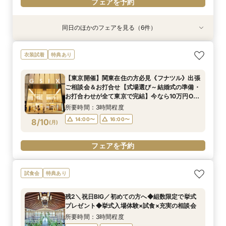
フェアを予約
同日のほかのフェアを見る（6件）
試食会
試食会
試食会
試食会
試食会
衣装試着
特典あり
特典あり
特典あり
特典あり
特典あり
特典あり
【料理重視の方へ】3組限定◆7大特典付き京フ
【70名以上ご検討の方】京都最大級の会場見学×
【神社コンシェルジュ相談×神社紹介あり】伝統
《少人数専用会場が大好評！》家族の絆を結ぶ
【おもてなし重視の方必見】歴史×モダンの寛ぎ
8/9限定5大特典【東京開催】関東在住の方必見
衣装試着
特典あり
レンチ試食会 ＜東山を望む絶景空間で黒毛和牛
口コミ高評価2万円相当試食
と絆を大切にする本格和婚を実現！和婚スタイル
アットホームな少人数ウエディングフェア【挙式
空間＆特別試食会
《フナツル》出張ご相談会＆お打合せ【式場選び
と旬食材を味わう特別試食会＞
相談×特製京フレンチ無料試食～京都婚相談フェ
×会食スタイル相談×婚礼当日メニューの豪華4品
～結婚式の準備・お打合わせが全て東京で完結】
所要時間：3時間程度
所要時間：3時間程度
【東京開催】関東在住の方必見《フナツル》出張
ア～
試食付き】
今なら10万円OFFや新幹線代プレゼントも！
所要時間：3時間程度
所要時間：3時間程度
所要時間：3時間程度
所要時間：3時間程度
9:00〜
9:00〜
9:30〜
9:30〜
ご相談会＆お打合せ【式場選び～結婚式の準備・
9:00〜
9:00〜
9:00〜
9:00〜
15:00〜
9:30〜
9:30〜
9:30〜
8/9
8/9
8/9
8/9
8/9
8/9
お打合わせが全て東京で完結】今なら10万円OFF
(
(
(
(
(
(
日
日
日
日
日
日
)
)
)
)
)
)
14:00〜
14:00〜
15:00〜
15:00〜
や新幹線代プレゼントも！
14:00〜
14:00〜
14:00〜
15:00〜
15:00〜
15:00〜
所要時間：3時間程度
フェアを予約
フェアを予約
フェアを予約
14:00〜
16:00〜
8/10
(
月
)
フェアを予約
フェアを予約
フェアを予約
フェアを予約
試食会
特典あり
残2＼祝日BIG／初めての方へ◆組数限定で挙式
プレゼント◆挙式入場体験×試食×充実の相談会
所要時間：3時間程度