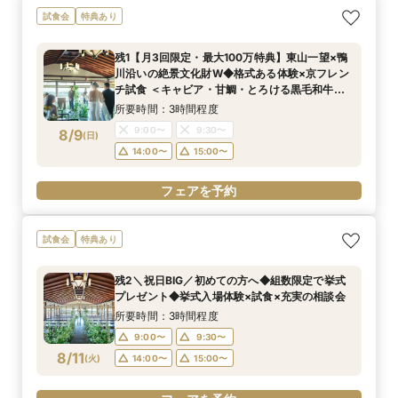
試食会
特典あり
残1【月3回限定・最大100万特典】東山一望×鴨
川沿いの絶景文化財W◆格式ある体験×京フレン
チ試食 ＜キャビア・甘鯛・とろける黒毛和牛な
ど豪華2万円相当コースを無料で堪能＞
所要時間：3時間程度
9:00〜
9:30〜
8/9
(
日
)
14:00〜
15:00〜
フェアを予約
試食会
特典あり
残2＼祝日BIG／初めての方へ◆組数限定で挙式
プレゼント◆挙式入場体験×試食×充実の相談会
所要時間：3時間程度
9:00〜
9:30〜
8/11
(
火
)
14:00〜
15:00〜