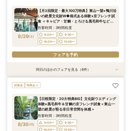
会【専用個室有】
無料試食
学×無料試食付きプライベート相談会
ご相談会＆お打合せ【式場選び～結婚式の準備・
お打合わせが全て東京で完結】今なら10万円OFF
所要時間：3時間程度
所要時間：3時間程度
所要時間：3時間程度
【月3回限定・最大100万特典】東山一望×鴨川沿
や新幹線代プレゼントも！
所要時間：3時間程度
11:30〜
11:30〜
11:30〜
13:00〜
13:00〜
13:00〜
いの絶景文化財W◆格式ある体験×京フレンチ試
14:00〜
16:00〜
8/28
8/28
8/28
8/28
食 ＜キャビア・甘鯛・とろける黒毛和牛など豪
(
(
(
(
金
金
金
金
)
)
)
)
14:00〜
14:00〜
14:00〜
15:00〜
15:00〜
15:00〜
華2万円相当コースを無料で堪能＞
所要時間：3時間程度
フェアを予約
フェアを予約
フェアを予約
フェアを予約
9:00〜
9:30〜
8/29
(
土
)
14:00〜
15:00〜
フェアを予約
同日のほかのフェアを見る（6件）
試食会
試食会
試食会
試食会
試食会
衣装試着
特典あり
特典あり
特典あり
特典あり
特典あり
特典あり
《日本の美しき花嫁へ》伝統と絆を大切にする本
【料理重視の方へ】3組限定◆7大特典付き京フ
【70名以上ご検討の方】京都最大級の会場見学×
《少人数専用会場が大好評！》家族の絆を結ぶ
【おもてなし重視の方必見】歴史×モダンの寛ぎ
【東京開催】関東在住の方必見《フナツル》出張
試食会
特典あり
格和婚を実現！有名神社紹介×和婚スタイル相談
レンチ試食会 ＜東山を望む絶景空間で黒毛和牛
口コミ高評価2万円相当試食
アットホームな少人数ウエディングフェア【挙式
空間＆特別試食会
ご相談会＆お打合せ【式場選び～結婚式の準備・
×特製京フレンチ無料試食～京都婚相談フェア～
と旬食材を味わう特別試食会＞
×会食スタイル相談×婚礼当日メニューの豪華4品
お打合わせが全て東京で完結】今なら10万円OFF
所要時間：3時間程度
所要時間：3時間程度
【日程限定・20大特典BIG】文化財ウエディング
試食付き】
や新幹線代プレゼントも！
所要時間：3時間程度
所要時間：3時間程度
所要時間：3時間程度
所要時間：3時間程度
9:00〜
9:00〜
9:30〜
9:30〜
体験×黒毛和牛＆甘鯛の京フレンチ試食＜東山一
9:00〜
9:00〜
9:00〜
9:00〜
15:00〜
9:30〜
9:30〜
9:30〜
8/29
8/29
8/29
8/29
8/29
8/29
望の絶景が彩る非日常空間を体感＞
(
(
(
(
(
(
土
土
土
土
土
土
)
)
)
)
)
)
14:00〜
14:00〜
15:00〜
15:00〜
14:00〜
14:00〜
14:00〜
15:00〜
15:00〜
15:00〜
所要時間：3時間程度
フェアを予約
フェアを予約
フェアを予約
9:00〜
9:30〜
8/30
(
日
)
フェアを予約
フェアを予約
フェアを予約
14:00〜
15:00〜