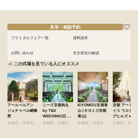
ア～
試食付き】
や新幹線代プレゼントも！
所要時間：3時間程度
所要時間：3時間程度
所要時間：3時間程度
9:00〜
9:00〜
9:00〜
9:30〜
9:30〜
9:30〜
9:00〜
9:00〜
9:00〜
15:00〜
9:30〜
9:30〜
9/6
9/6
9/6
9/6
9/6
9/6
(
(
(
(
(
(
日
日
日
日
日
日
)
)
)
)
)
)
14:00〜
14:00〜
14:00〜
15:00〜
15:00〜
15:00〜
14:00〜
14:00〜
15:00〜
15:00〜
フェアを予約
フェアを予約
フェアを予約
フェアを予約
見学・相談予約
フェアを予約
フェアを予約
ブライダルフェア一覧
資料請求
お問い合わせ
空き状況の確認
この式場を見ている人にオススメ
アールベルアン
ニーズ京都烏丸
KIYOMIZU京都東
京都 アートグ
ジェチャペル嵯峨
by T&G
山 (キヨミズ京都
イス ウエディ
野
WEDDING(旧 イ
東山)
グヒルズ ●ベスト
ンスタイルウェ
ブライダル グ
京都府／京都市・
京都府／京都市・
京都府／京都市・
京都府／京都
ディング京都)
ループ
周辺
周辺
周辺
周辺