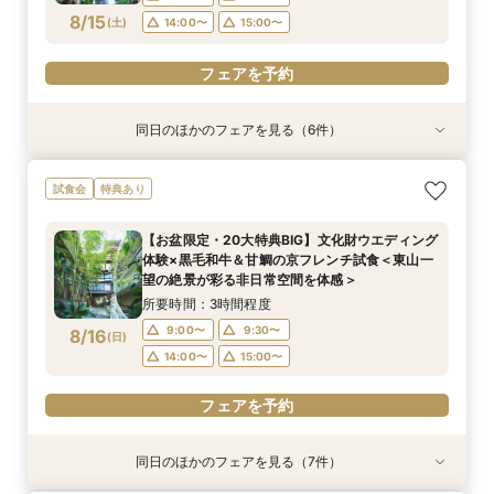
フェアを予約
フェアを予約
フェアを予約
フェアを予約
8/15
(
土
)
14:00〜
15:00〜
フェアを予約
フェアを予約
同日のほかのフェアを見る（6件）
試食会
試食会
試食会
試食会
試食会
衣装試着
特典あり
特典あり
特典あり
特典あり
特典あり
特典あり
《日本の美しき花嫁へ》伝統と絆を大切にする本
【料理重視の方へ】3組限定◆7大特典付き京フ
【70名以上ご検討の方】京都最大級の会場見学×
《少人数専用会場が大好評！》家族の絆を結ぶ
【おもてなし重視の方必見】歴史×モダンの寛ぎ
【東京開催】関東在住の方必見《フナツル》出張
試食会
特典あり
格和婚を実現！有名神社紹介×和婚スタイル相談
レンチ試食会 ＜東山を望む絶景空間で黒毛和牛
口コミ高評価2万円相当試食
アットホームな少人数ウエディングフェア【挙式
空間＆特別試食会
ご相談会＆お打合せ【式場選び～結婚式の準備・
×特製京フレンチ無料試食～京都婚相談フェア～
と旬食材を味わう特別試食会＞
×会食スタイル相談×婚礼当日メニューの豪華4品
お打合わせが全て東京で完結】今なら10万円OFF
所要時間：3時間程度
所要時間：3時間程度
【お盆限定・20大特典BIG】文化財ウエディング
試食付き】
や新幹線代プレゼントも！
所要時間：3時間程度
所要時間：3時間程度
所要時間：3時間程度
所要時間：3時間程度
9:00〜
9:00〜
9:30〜
9:30〜
体験×黒毛和牛＆甘鯛の京フレンチ試食＜東山一
9:00〜
9:00〜
9:00〜
9:00〜
15:00〜
9:30〜
9:30〜
9:30〜
8/15
8/15
8/15
8/15
8/15
8/15
望の絶景が彩る非日常空間を体感＞
(
(
(
(
(
(
土
土
土
土
土
土
)
)
)
)
)
)
14:00〜
14:00〜
15:00〜
15:00〜
14:00〜
14:00〜
14:00〜
15:00〜
15:00〜
15:00〜
所要時間：3時間程度
フェアを予約
フェアを予約
フェアを予約
9:00〜
9:30〜
8/16
(
日
)
フェアを予約
フェアを予約
フェアを予約
14:00〜
15:00〜
フェアを予約
同日のほかのフェアを見る（7件）
試食会
試食会
試食会
試食会
試食会
試食会
衣装試着
特典あり
特典あり
特典あり
特典あり
特典あり
特典あり
特典あり