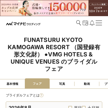
FUNATSURU KYOTO 
KAMOGAWA RESORT （国登録有
形文化財） ●VMG HOTELS & 
UNIQUE VENUES のブライダル
フェア
フェア
基本情報
写真
動画
プ
ブライダルフェアとは
2026年8月
平日
土日祝