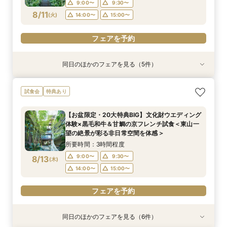
9:00〜
9:30〜
8/11
(
火
)
14:00〜
15:00〜
フェアを予約
同日のほかのフェアを見る（5件）
試食会
試食会
試食会
試食会
試食会
特典あり
特典あり
特典あり
特典あり
特典あり
【料理重視の方へ】3組限定◆7大特典付き京フ
【70名以上ご検討の方】京都最大級の会場見学×
【神社コンシェルジュ相談×神社紹介あり】伝統
《少人数専用会場が大好評！》家族の絆を結ぶ
【おもてなし重視の方必見】歴史×モダンの寛ぎ
試食会
特典あり
レンチ試食会 ＜東山を望む絶景空間で黒毛和牛
口コミ高評価2万円相当試食
と絆を大切にする本格和婚を実現！和婚スタイル
アットホームな少人数ウエディングフェア【挙式
空間＆特別試食会
と旬食材を味わう特別試食会＞
相談×特製京フレンチ無料試食～京都婚相談フェ
×会食スタイル相談×婚礼当日メニューの豪華4品
所要時間：3時間程度
所要時間：3時間程度
【お盆限定・20大特典BIG】文化財ウエディング
ア～
試食付き】
所要時間：3時間程度
所要時間：3時間程度
所要時間：3時間程度
9:00〜
9:00〜
9:30〜
9:30〜
体験×黒毛和牛＆甘鯛の京フレンチ試食＜東山一
9:00〜
9:00〜
9:00〜
9:30〜
9:30〜
9:30〜
8/11
8/11
8/11
8/11
8/11
望の絶景が彩る非日常空間を体感＞
(
(
(
(
(
火
火
火
火
火
)
)
)
)
)
14:00〜
14:00〜
15:00〜
15:00〜
14:00〜
14:00〜
14:00〜
15:00〜
15:00〜
15:00〜
所要時間：3時間程度
フェアを予約
フェアを予約
9:00〜
9:30〜
8/13
(
木
)
フェアを予約
フェアを予約
フェアを予約
14:00〜
15:00〜
フェアを予約
同日のほかのフェアを見る（6件）
衣装試着
試食会
試食会
試食会
試食会
試食会
特典あり
特典あり
特典あり
特典あり
特典あり
特典あり