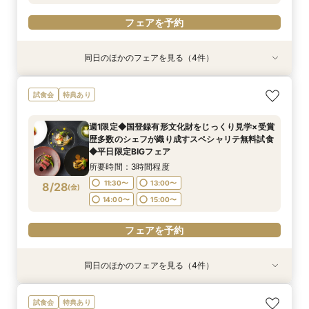
フェアを予約
同日のほかのフェアを見る（4件）
試食会
試食会
試食会
衣装試着
特典あり
特典あり
特典あり
特典あり
週1限定◆国登録有形文化財をじっくり見学×受賞
【少人数検討の方へ】無料試食付＊少人数婚相談
【初めての見学に】京の景色を一望する！会場見
【東京開催】関東在住の方必見《フナツル》出張
試食会
特典あり
歴多数のシェフが織り成すスペシャリテ無料試食
会【専用個室有】
学×無料試食付きプライベート相談会
ご相談会＆お打合せ【式場選び～結婚式の準備・
◆平日限定BIGフェア
お打合わせが全て東京で完結】今なら10万円OFF
所要時間：3時間程度
所要時間：3時間程度
週1限定◆国登録有形文化財をじっくり見学×受賞
や新幹線代プレゼントも！
所要時間：3時間程度
所要時間：3時間程度
11:30〜
11:30〜
13:00〜
13:00〜
歴多数のシェフが織り成すスペシャリテ無料試食
14:00〜
11:30〜
16:00〜
13:00〜
8/24
8/24
8/24
8/24
◆平日限定BIGフェア
(
(
(
(
月
月
月
月
)
)
)
)
14:00〜
14:00〜
15:00〜
15:00〜
14:00〜
15:00〜
所要時間：3時間程度
フェアを予約
フェアを予約
フェアを予約
11:30〜
13:00〜
8/28
(
金
)
フェアを予約
14:00〜
15:00〜
フェアを予約
同日のほかのフェアを見る（4件）
試食会
試食会
試食会
衣装試着
特典あり
特典あり
特典あり
特典あり
【少人数検討の方へ】無料試食付＊少人数婚相談
＊シェフ特製5品＊京フレンチ豪華2万円コース
【初めての見学に】京の景色を一望する！会場見
【東京開催】関東在住の方必見《フナツル》出張
試食会
特典あり