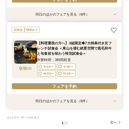
同日のほかのフェアを見る（6件）
試食会
試食会
試食会
試食会
試食会
衣装試着
特典あり
特典あり
特典あり
特典あり
特典あり
特典あり
《日本の美しき花嫁へ》伝統と絆を大切にする本
【料理重視の方へ】3組限定◆7大特典付き京フ
【70名以上ご検討の方】京都最大級の会場見学×
《少人数専用会場が大好評！》家族の絆を結ぶ
【おもてなし重視の方必見】歴史×モダンの寛ぎ
【東京開催】関東在住の方必見《フナツル》出張
試食会
特典あり
格和婚を実現！有名神社紹介×和婚スタイル相談
レンチ試食会 ＜東山を望む絶景空間で黒毛和牛
口コミ高評価2万円相当試食
アットホームな少人数ウエディングフェア【挙式
空間＆特別試食会
ご相談会＆お打合せ【式場選び～結婚式の準備・
×特製京フレンチ無料試食～京都婚相談フェア～
と旬食材を味わう特別試食会＞
×会食スタイル相談×婚礼当日メニューの豪華4品
お打合わせが全て東京で完結】今なら10万円OFF
所要時間：3時間程度
所要時間：3時間程度
【料理重視の方へ】3組限定◆7大特典付き京フ
試食付き】
や新幹線代プレゼントも！
所要時間：3時間程度
所要時間：3時間程度
所要時間：3時間程度
所要時間：3時間程度
9:00〜
9:00〜
9:30〜
9:30〜
レンチ試食会 ＜東山を望む絶景空間で黒毛和牛
9:00〜
9:00〜
9:00〜
9:00〜
15:00〜
9:30〜
9:30〜
9:30〜
9/5
9/5
9/5
9/5
9/5
9/5
と旬食材を味わう特別試食会＞
(
(
(
(
(
(
土
土
土
土
土
土
)
)
)
)
)
)
14:00〜
14:00〜
15:00〜
15:00〜
14:00〜
14:00〜
14:00〜
15:00〜
15:00〜
15:00〜
所要時間：3時間程度
フェアを予約
フェアを予約
フェアを予約
9:00〜
9:30〜
9/6
(
日
)
フェアを予約
フェアを予約
フェアを予約
14:00〜
15:00〜
フェアを予約
同日のほかのフェアを見る（6件）
試食会
試食会
試食会
試食会
試食会
衣装試着
特典あり
特典あり
特典あり
特典あり
特典あり
特典あり
【70名以上ご検討の方】京都最大級の会場見学×
【神社コンシェルジュ相談×神社紹介あり】伝統
《少人数専用会場が大好評！》家族の絆を結ぶ
【初めての方へ】組数限定で挙式プレゼント◆挙
【おもてなし重視の方必見】歴史×モダンの寛ぎ
【東京開催】関東在住の方必見《フナツル》出張
全53件中 1件〜20件表示
口コミ高評価2万円相当試食
と絆を大切にする本格和婚を実現！和婚スタイル
アットホームな少人数ウエディングフェア【挙式
式入場体験×試食×充実の相談会
空間＆特別試食会
ご相談会＆お打合せ【式場選び～結婚式の準備・
次へ
1
2
3
相談×特製京フレンチ無料試食～京都婚相談フェ
×会食スタイル相談×婚礼当日メニューの豪華4品
お打合わせが全て東京で完結】今なら10万円OFF
所要時間：3時間程度
所要時間：3時間程度
所要時間：3時間程度