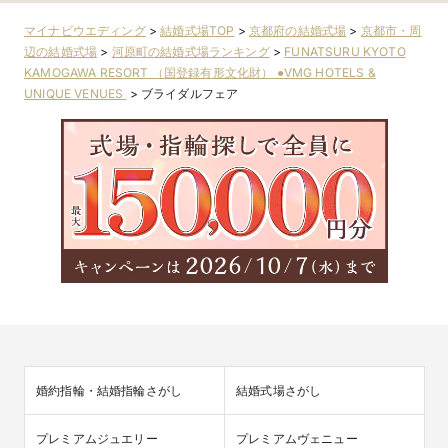
マイナビウエディング
>
結婚式場TOP
>
京都府の結婚式場
>
京都市・周
辺の結婚式場
>
河原町の結婚式場ランキング
>
FUNATSURU KYOTO
KAMOGAWA RESORT （国登録有形文化財） ●VMG HOTELS &
UNIQUE VENUES
>
ブライダルフェア
婚約指輪・結婚指輪さがし
結婚式場さがし
プレミアムジュエリー
プレミアムヴェニュー