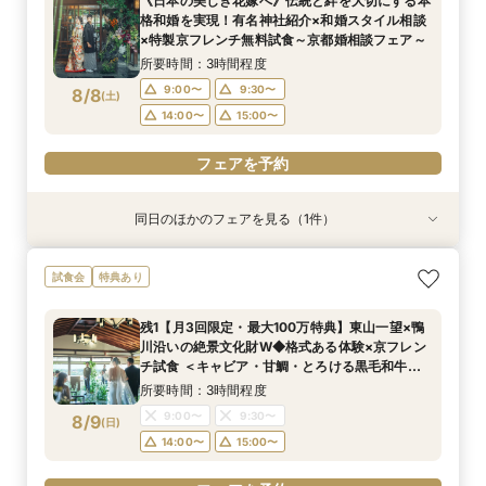
《日本の美しき花嫁へ》伝統と絆を大切にする本
格和婚を実現！有名神社紹介×和婚スタイル相談
×特製京フレンチ無料試食～京都婚相談フェア～
所要時間：3時間程度
9:00〜
9:30〜
8/8
(
土
)
14:00〜
15:00〜
フェアを予約
同日のほかのフェアを見る（1件）
試食会
特典あり
《少人数専用会場が大好評！》家族の絆を結ぶ
試食会
特典あり
アットホームな少人数ウエディングフェア【挙式
×会食スタイル相談×婚礼当日メニューの豪華4品
残1【月3回限定・最大100万特典】東山一望×鴨
試食付き】
所要時間：3時間程度
川沿いの絶景文化財W◆格式ある体験×京フレン
9:00〜
9:30〜
8/8
チ試食 ＜キャビア・甘鯛・とろける黒毛和牛な
(
土
)
ど豪華2万円相当コースを無料で堪能＞
14:00〜
15:00〜
所要時間：3時間程度
9:00〜
9:30〜
8/9
(
日
)
フェアを予約
14:00〜
15:00〜