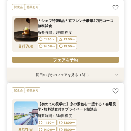
お盆LAST【料理重視の方へ】3組限定◆7大特典
【70名以上ご検討の方】京都最大級の会場見学×
【神社コンシェルジュ相談×神社紹介あり】伝統
《少人数専用会場が大好評！》家族の絆を結ぶ
【初めての方へ】組数限定で挙式プレゼント◆挙
【おもてなし重視の方必見】歴史×モダンの寛ぎ
【東京開催】関東在住の方必見《フナツル》出張
試食会
特典あり
付き京フレンチ試食会 ＜東山を望む絶景空間で
口コミ高評価2万円相当試食
と絆を大切にする本格和婚を実現！和婚スタイル
アットホームな少人数ウエディングフェア【挙式
式入場体験×試食×充実の相談会
空間＆特別試食会
ご相談会＆お打合せ【式場選び～結婚式の準備・
黒毛和牛と旬食材を味わう特別試食会＞
相談×特製京フレンチ無料試食～京都婚相談フェ
×会食スタイル相談×婚礼当日メニューの豪華4品
お打合わせが全て東京で完結】今なら10万円OFF
所要時間：3時間程度
所要時間：3時間程度
所要時間：3時間程度
＊シェフ特製5品＊京フレンチ豪華2万円コース
ア～
試食付き】
や新幹線代プレゼントも！
所要時間：3時間程度
所要時間：3時間程度
所要時間：3時間程度
所要時間：3時間程度
9:00〜
9:00〜
9:00〜
9:30〜
9:30〜
9:30〜
無料試食
9:00〜
9:00〜
9:00〜
9:00〜
15:00〜
9:30〜
9:30〜
9:30〜
8/16
8/16
8/16
8/16
8/16
8/16
8/16
(
(
(
(
(
(
(
日
日
日
日
日
日
日
)
)
)
)
)
)
)
14:00〜
14:00〜
14:00〜
15:00〜
15:00〜
15:00〜
所要時間：3時間程度
14:00〜
14:00〜
14:00〜
15:00〜
15:00〜
15:00〜
11:30〜
13:00〜
フェアを予約
フェアを予約
フェアを予約
フェアを予約
8/17
(
月
)
14:00〜
15:00〜
フェアを予約
フェアを予約
フェアを予約
フェアを予約
同日のほかのフェアを見る（3件）
試食会
試食会
試食会
特典あり
特典あり
特典あり
週1限定◆国登録有形文化財をじっくり見学×受賞
【少人数検討の方へ】無料試食付＊少人数婚相談
【初めての見学に】京の景色を一望する！会場見
試食会
特典あり
歴多数のシェフが織り成すスペシャリテ無料試食
会【専用個室有】
学×無料試食付きプライベート相談会
◆平日限定BIGフェア
所要時間：3時間程度
所要時間：3時間程度
【初めての見学に】京の景色を一望する！会場見
所要時間：3時間程度
11:30〜
11:30〜
13:00〜
13:00〜
学×無料試食付きプライベート相談会
11:30〜
13:00〜
8/17
8/17
8/17
(
(
(
月
月
月
)
)
)
14:00〜
14:00〜
15:00〜
15:00〜
所要時間：3時間程度
14:00〜
15:00〜
11:30〜
13:00〜
フェアを予約
フェアを予約
8/21
(
金
)
14:00〜
15:00〜