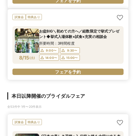
フェアを予約
試食会
特典あり
お盆BIG＼初めての方へ／組数限定で挙式プレゼ
ント◆挙式入場体験×試食×充実の相談会
所要時間：3時間程度
9:00〜
9:30〜
8/15
(
土
)
14:00〜
15:00〜
フェアを予約
本日以降開催のブライダルフェア
全53件中 1件〜20件表示
試食会
特典あり