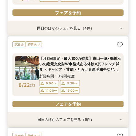
フェアを予約
フェアを予約
同日のほかのフェアを見る（4件）
試食会
試食会
試食会
衣装試着
特典あり
特典あり
特典あり
特典あり
週1限定◆国登録有形文化財をじっくり見学×受賞
【少人数検討の方へ】無料試食付＊少人数婚相談
＊シェフ特製5品＊京フレンチ豪華2万円コース
【東京開催】関東在住の方必見《フナツル》出張
試食会
特典あり
歴多数のシェフが織り成すスペシャリテ無料試食
会【専用個室有】
無料試食
ご相談会＆お打合せ【式場選び～結婚式の準備・
◆平日限定BIGフェア
お打合わせが全て東京で完結】今なら10万円OFF
所要時間：3時間程度
所要時間：3時間程度
【月3回限定・最大100万特典】東山一望×鴨川沿
や新幹線代プレゼントも！
所要時間：3時間程度
所要時間：3時間程度
11:30〜
11:30〜
13:00〜
13:00〜
いの絶景文化財W◆格式ある体験×京フレンチ試
14:00〜
11:30〜
16:00〜
13:00〜
8/21
8/21
8/21
8/21
食 ＜キャビア・甘鯛・とろける黒毛和牛など豪
(
(
(
(
金
金
金
金
)
)
)
)
14:00〜
14:00〜
15:00〜
15:00〜
華2万円相当コースを無料で堪能＞
14:00〜
15:00〜
所要時間：3時間程度
フェアを予約
フェアを予約
フェアを予約
9:00〜
9:30〜
8/22
(
土
)
フェアを予約
14:00〜
15:00〜
フェアを予約
同日のほかのフェアを見る（6件）
試食会
試食会
試食会
試食会
試食会
衣装試着
特典あり
特典あり
特典あり
特典あり
特典あり
特典あり
《日本の美しき花嫁へ》伝統と絆を大切にする本
【料理重視の方へ】3組限定◆7大特典付き京フ
【70名以上ご検討の方】京都最大級の会場見学×
《少人数専用会場が大好評！》家族の絆を結ぶ
【おもてなし重視の方必見】歴史×モダンの寛ぎ
【東京開催】関東在住の方必見《フナツル》出張
試食会
特典あり