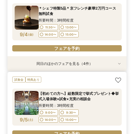
◆平日限定BIGフェア
所要時間：3時間程度
所要時間：3時間程度
＊シェフ特製5品＊京フレンチ豪華2万円コース
所要時間：3時間程度
11:30〜
11:30〜
13:00〜
13:00〜
無料試食
11:30〜
13:00〜
8/31
8/31
8/31
(
(
(
月
月
月
)
)
)
14:00〜
14:00〜
15:00〜
15:00〜
所要時間：3時間程度
14:00〜
15:00〜
11:30〜
13:00〜
フェアを予約
フェアを予約
9/4
(
金
)
14:00〜
15:00〜
フェアを予約
フェアを予約
同日のほかのフェアを見る（4件）
試食会
試食会
試食会
衣装試着
特典あり
特典あり
特典あり
特典あり
週1限定◆国登録有形文化財をじっくり見学×受賞
【少人数検討の方へ】無料試食付＊少人数婚相談
【初めての見学に】京の景色を一望する！会場見
【東京開催】関東在住の方必見《フナツル》出張
試食会
特典あり
歴多数のシェフが織り成すスペシャリテ無料試食
会【専用個室有】
学×無料試食付きプライベート相談会
ご相談会＆お打合せ【式場選び～結婚式の準備・
◆平日限定BIGフェア
お打合わせが全て東京で完結】今なら10万円OFF
所要時間：3時間程度
所要時間：3時間程度
【初めての方へ】組数限定で挙式プレゼント◆挙
や新幹線代プレゼントも！
所要時間：3時間程度
所要時間：3時間程度
11:30〜
11:30〜
13:00〜
13:00〜
式入場体験×試食×充実の相談会
14:00〜
11:30〜
16:00〜
13:00〜
9/4
9/4
9/4
9/4
(
(
(
(
金
金
金
金
)
)
)
)
14:00〜
14:00〜
15:00〜
15:00〜
所要時間：3時間程度
14:00〜
15:00〜
9:00〜
9:30〜
フェアを予約
フェアを予約
フェアを予約
9/5
(
土
)
14:00〜
15:00〜
フェアを予約
フェアを予約