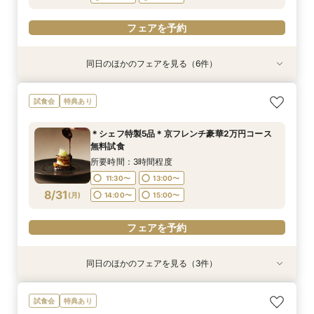
フェアを予約
同日のほかのフェアを見る（6件）
試食会
試食会
試食会
試食会
試食会
衣装試着
特典あり
特典あり
特典あり
特典あり
特典あり
特典あり
【70名以上ご検討の方】京都最大級の会場見学×
【神社コンシェルジュ相談×神社紹介あり】伝統
《少人数専用会場が大好評！》家族の絆を結ぶ
【初めての方へ】組数限定で挙式プレゼント◆挙
【おもてなし重視の方必見】歴史×モダンの寛ぎ
【東京開催】関東在住の方必見《フナツル》出張
試食会
特典あり
口コミ高評価2万円相当試食
と絆を大切にする本格和婚を実現！和婚スタイル
アットホームな少人数ウエディングフェア【挙式
式入場体験×試食×充実の相談会
空間＆特別試食会
ご相談会＆お打合せ【式場選び～結婚式の準備・
相談×特製京フレンチ無料試食～京都婚相談フェ
×会食スタイル相談×婚礼当日メニューの豪華4品
お打合わせが全て東京で完結】今なら10万円OFF
所要時間：3時間程度
所要時間：3時間程度
所要時間：3時間程度
＊シェフ特製5品＊京フレンチ豪華2万円コース
ア～
試食付き】
や新幹線代プレゼントも！
所要時間：3時間程度
所要時間：3時間程度
所要時間：3時間程度
9:00〜
9:00〜
9:00〜
9:30〜
9:30〜
9:30〜
無料試食
9:00〜
9:00〜
9:00〜
15:00〜
9:30〜
9:30〜
8/30
8/30
8/30
8/30
8/30
8/30
(
(
(
(
(
(
日
日
日
日
日
日
)
)
)
)
)
)
14:00〜
14:00〜
14:00〜
15:00〜
15:00〜
15:00〜
所要時間：3時間程度
14:00〜
14:00〜
15:00〜
15:00〜
11:30〜
13:00〜
フェアを予約
フェアを予約
フェアを予約
フェアを予約
8/31
(
月
)
14:00〜
15:00〜
フェアを予約
フェアを予約
フェアを予約
同日のほかのフェアを見る（3件）
試食会
試食会
試食会
特典あり
特典あり
特典あり
週1限定◆国登録有形文化財をじっくり見学×受賞
【少人数検討の方へ】無料試食付＊少人数婚相談
【初めての見学に】京の景色を一望する！会場見
試食会
特典あり
歴多数のシェフが織り成すスペシャリテ無料試食
会【専用個室有】
学×無料試食付きプライベート相談会