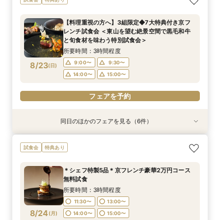
格和婚を実現！有名神社紹介×和婚スタイル相談
レンチ試食会 ＜東山を望む絶景空間で黒毛和牛
口コミ高評価2万円相当試食
アットホームな少人数ウエディングフェア【挙式
空間＆特別試食会
ご相談会＆お打合せ【式場選び～結婚式の準備・
×特製京フレンチ無料試食～京都婚相談フェア～
と旬食材を味わう特別試食会＞
×会食スタイル相談×婚礼当日メニューの豪華4品
お打合わせが全て東京で完結】今なら10万円OFF
所要時間：3時間程度
所要時間：3時間程度
【料理重視の方へ】3組限定◆7大特典付き京フ
試食付き】
や新幹線代プレゼントも！
所要時間：3時間程度
所要時間：3時間程度
所要時間：3時間程度
所要時間：3時間程度
9:00〜
9:00〜
9:30〜
9:30〜
レンチ試食会 ＜東山を望む絶景空間で黒毛和牛
9:00〜
9:00〜
9:00〜
9:00〜
15:00〜
9:30〜
9:30〜
9:30〜
8/22
8/22
8/22
8/22
8/22
8/22
と旬食材を味わう特別試食会＞
(
(
(
(
(
(
土
土
土
土
土
土
)
)
)
)
)
)
14:00〜
14:00〜
15:00〜
15:00〜
14:00〜
14:00〜
14:00〜
15:00〜
15:00〜
15:00〜
所要時間：3時間程度
フェアを予約
フェアを予約
フェアを予約
9:00〜
9:30〜
8/23
(
日
)
フェアを予約
フェアを予約
フェアを予約
14:00〜
15:00〜
フェアを予約
同日のほかのフェアを見る（6件）
試食会
試食会
試食会
試食会
試食会
衣装試着
特典あり
特典あり
特典あり
特典あり
特典あり
特典あり
【70名以上ご検討の方】京都最大級の会場見学×
【神社コンシェルジュ相談×神社紹介あり】伝統
《少人数専用会場が大好評！》家族の絆を結ぶ
【初めての方へ】組数限定で挙式プレゼント◆挙
【おもてなし重視の方必見】歴史×モダンの寛ぎ
【東京開催】関東在住の方必見《フナツル》出張
試食会
特典あり
口コミ高評価2万円相当試食
と絆を大切にする本格和婚を実現！和婚スタイル
アットホームな少人数ウエディングフェア【挙式
式入場体験×試食×充実の相談会
空間＆特別試食会
ご相談会＆お打合せ【式場選び～結婚式の準備・
相談×特製京フレンチ無料試食～京都婚相談フェ
×会食スタイル相談×婚礼当日メニューの豪華4品
お打合わせが全て東京で完結】今なら10万円OFF
所要時間：3時間程度
所要時間：3時間程度
所要時間：3時間程度
＊シェフ特製5品＊京フレンチ豪華2万円コース
ア～
試食付き】
や新幹線代プレゼントも！
所要時間：3時間程度
所要時間：3時間程度
所要時間：3時間程度
9:00〜
9:00〜
9:00〜
9:30〜
9:30〜
9:30〜
無料試食
9:00〜
9:00〜
9:00〜
15:00〜
9:30〜
9:30〜
8/23
8/23
8/23
8/23
8/23
8/23
(
(
(
(
(
(
日
日
日
日
日
日
)
)
)
)
)
)
14:00〜
14:00〜
14:00〜
15:00〜
15:00〜
15:00〜
所要時間：3時間程度
14:00〜
14:00〜
15:00〜
15:00〜
11:30〜
13:00〜
フェアを予約
フェアを予約
フェアを予約
フェアを予約
8/24
(
月
)
14:00〜
15:00〜
フェアを予約
フェアを予約