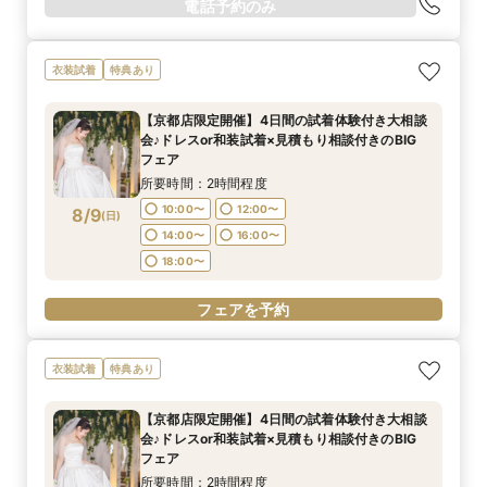
電話予約のみ
衣装試着
特典あり
【京都店限定開催】4日間の試着体験付き大相談
会♪ドレスor和装試着×見積もり相談付きのBIG
フェア
所要時間：2時間程度
10:00〜
12:00〜
8/9
(
日
)
14:00〜
16:00〜
18:00〜
フェアを予約
衣装試着
特典あり
【京都店限定開催】4日間の試着体験付き大相談
会♪ドレスor和装試着×見積もり相談付きのBIG
フェア
所要時間：2時間程度