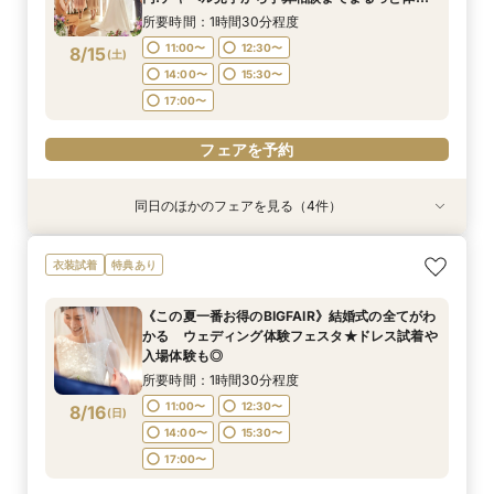
BIGフェア
14:00〜
15:30〜
所要時間：1時間30分程度
17:00〜
フェアを予約
フェアを予約
フェアを予約
フェアを予約
11:00〜
12:30〜
8/15
(
土
)
14:00〜
15:30〜
フェアを予約
17:00〜
フェアを予約
同日のほかのフェアを見る（4件）
特典あり
特典あり
特典あり
【挙式＋会食が5万円OFF！】費用を抑えて叶え
【期間限定】50％OFF★チャペルフォトキャン
【結婚式の不安解消！】お見積り＆日程相談会
【和婚フェア｜挙式料半額特典】和装×チャペル
衣装試着
特典あり
る少人数ウェディング相談フェア
ペーンフェア
婚が叶う。神社挙式も対象◎
所要時間：1時間30分程度
所要時間：1時間30分程度
所要時間：1時間30分程度
所要時間：1時間30分程度
11:00〜
12:30〜
《この夏一番お得のBIGFAIR》結婚式の全てがわ
11:00〜
11:00〜
11:00〜
12:30〜
12:30〜
12:30〜
かる ウェディング体験フェスタ★ドレス試着や
14:00〜
15:30〜
8/15
8/15
8/15
8/15
入場体験も◎
(
(
(
(
土
土
土
土
)
)
)
)
14:00〜
14:00〜
14:00〜
15:30〜
15:30〜
15:30〜
所要時間：1時間30分程度
フェアを予約
フェアを予約
フェアを予約
フェアを予約
11:00〜
12:30〜
8/16
(
日
)
14:00〜
15:30〜
17:00〜