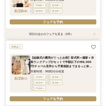
14:00〜
15:30〜
11:00〜
12:30〜
17:00〜
フェアを予約
フェアを予約
フェアを予約
8/28
(
金
)
14:00〜
15:30〜
フェアを予約
フェアを予約
同日のほかのフェアを見る（5件）
特典あり
特典あり
特典あり
特典あり
【挙式＋会食が5万円OFF！】費用を抑えて叶え
【期間限定】50％OFF★チャペルフォトキャン
【結婚式の不安解消！】お見積り＆日程相談会
【結婚式の費用がぐっとお得】挙式料＋撮影＋衣
【和婚フェア｜挙式料半額特典】和装×チャペル
特典あり
る少人数ウェディング相談フェア
ペーンフェア
装ランクアップがセットで半額以下の198,000
婚が叶う。神社挙式も対象◎
所要時間：1時間30分程度
円!チャペル見学から予算相談までまるっと体験
所要時間：1時間30分程度
所要時間：1時間30分程度
所要時間：1時間30分程度
11:00〜
12:30〜
【結婚式の費用がぐっとお得】挙式料＋撮影＋衣
BIGフェア
所要時間：1時間30分程度
11:00〜
11:00〜
11:00〜
12:30〜
12:30〜
12:30〜
装ランクアップがセットで半額以下の198,000
14:00〜
15:30〜
11:00〜
12:30〜
8/28
8/28
8/28
8/28
8/28
円!チャペル見学から予算相談までまるっと体験
(
(
(
(
(
金
金
金
金
金
)
)
)
)
)
14:00〜
14:00〜
14:00〜
15:30〜
15:30〜
15:30〜
BIGフェア
14:00〜
15:30〜
所要時間：1時間30分程度
17:00〜
フェアを予約
フェアを予約
フェアを予約
フェアを予約
11:00〜
12:30〜
8/29
(
土
)
14:00〜
15:30〜
フェアを予約
17:00〜
フェアを予約