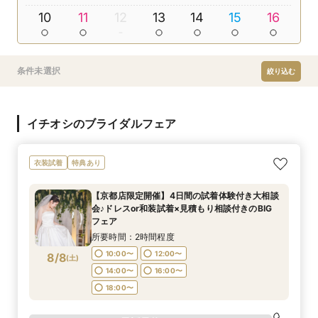
10
11
12
13
14
15
16
条件未選択
絞り込む
イチオシのブライダルフェア
衣装試着
特典あり
【京都店限定開催】4日間の試着体験付き大相談
会♪ドレスor和装試着×見積もり相談付きのBIG
フェア
所要時間：2時間程度
10:00〜
12:00〜
8/8
(
土
)
14:00〜
16:00〜
18:00〜