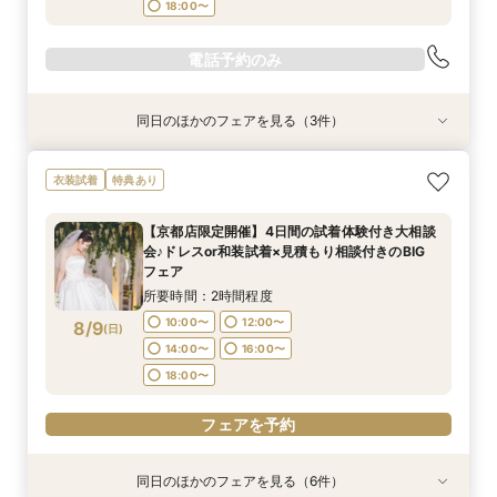
18:00〜
電話予約のみ
同日のほかのフェアを見る（3件）
特典あり
特典あり
【期間限定】50％OFF★チャペルフォトキャン
【結婚式の不安解消！】お見積り＆日程相談会
【和婚フェア｜挙式料半額特典】和装×チャペル
衣装試着
特典あり
ペーンフェア
婚が叶う。神社挙式も対象◎
所要時間：1時間30分程度
所要時間：1時間30分程度
所要時間：1時間30分程度
11:00〜
12:30〜
【京都店限定開催】4日間の試着体験付き大相談
11:00〜
11:00〜
12:30〜
12:30〜
会♪ドレスor和装試着×見積もり相談付きのBIG
14:00〜
15:30〜
8/8
8/8
8/8
フェア
(
(
(
土
土
土
)
)
)
14:00〜
14:00〜
15:30〜
15:30〜
所要時間：2時間程度
10:00〜
12:00〜
8/9
電話予約のみ
電話予約のみ
電話予約のみ
(
日
)
14:00〜
16:00〜
18:00〜
フェアを予約
同日のほかのフェアを見る（6件）
特典あり
特典あり
特典あり
特典あり