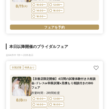
10:00〜
12:00〜
8/11
(
火
)
14:00〜
16:00〜
18:00〜
フェアを予約
本日以降開催のブライダルフェア
全64件中 1件〜20件表示
衣装試着
特典あり
【京都店限定開催】4日間の試着体験付き大相談
会♪ドレスor和装試着×見積もり相談付きのBIG
フェア
所要時間：2時間程度
10:00〜
12:00〜
8/8
(
土
)
14:00〜
16:00〜