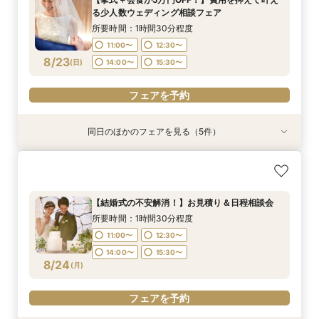
11:00〜
11:00〜
11:00〜
12:30〜
12:30〜
12:30〜
る少人数ウェディング相談フェア
14:00〜
15:30〜
8/22
8/22
8/22
8/22
(
(
(
(
土
土
土
土
)
)
)
)
14:00〜
14:00〜
14:00〜
15:30〜
15:30〜
15:30〜
所要時間：1時間30分程度
11:00〜
12:30〜
フェアを予約
フェアを予約
フェアを予約
フェアを予約
8/23
(
日
)
14:00〜
15:30〜
フェアを予約
同日のほかのフェアを見る（5件）
特典あり
特典あり
特典あり
【期間限定】50％OFF★チャペルフォトキャン
【 スマホで気軽に参加】 自宅でオンライン相談
【結婚式の不安解消！】お見積り＆日程相談会
【結婚式の費用がぐっとお得】挙式料＋撮影＋衣
【和婚フェア｜挙式料半額特典】和装×チャペル
ペーンフェア
会！
装ランクアップがセットで半額以下の198,000
婚が叶う。神社挙式も対象◎
所要時間：1時間30分程度
円!チャペル見学から予算相談までまるっと体験
所要時間：1時間30分程度
所要時間：1時間30分程度
所要時間：1時間30分程度
11:00〜
12:30〜
【結婚式の不安解消！】お見積り＆日程相談会
BIGフェア
所要時間：1時間30分程度
11:00〜
11:00〜
11:00〜
12:30〜
12:30〜
12:30〜
14:00〜
15:30〜
所要時間：1時間30分程度
11:00〜
12:30〜
8/23
8/23
8/23
8/23
8/23
(
(
(
(
(
日
日
日
日
日
)
)
)
)
)
14:00〜
14:00〜
14:00〜
15:30〜
15:30〜
15:30〜
11:00〜
12:30〜
14:00〜
15:30〜
14:00〜
15:30〜
17:00〜
フェアを予約
フェアを予約
フェアを予約
フェアを予約
8/24
(
月
)
フェアを予約
フェアを予約