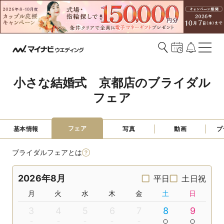
小さな結婚式　京都店のブライダル
フェア
フェア
基本情報
写真
動画
プ
ブライダルフェアとは
2026年8月
平日
土日祝
月
火
水
木
金
土
日
3
4
5
6
7
8
9