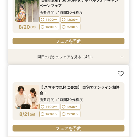
【期間限定】50％OFF★チャペルフォトキャン
BIGフェア
所要時間：1時間30分程度
11:00〜
11:00〜
11:00〜
12:30〜
12:30〜
12:30〜
ペーンフェア
11:00〜
12:30〜
8/17
8/17
8/17
8/17
(
(
(
(
月
月
月
月
)
)
)
)
14:00〜
14:00〜
14:00〜
15:30〜
15:30〜
15:30〜
所要時間：1時間30分程度
14:00〜
15:30〜
11:00〜
12:30〜
17:00〜
フェアを予約
フェアを予約
フェアを予約
8/20
(
木
)
14:00〜
15:30〜
フェアを予約
フェアを予約
同日のほかのフェアを見る（4件）
特典あり
特典あり
特典あり
【挙式＋会食が5万円OFF！】費用を抑えて叶え
【結婚式の不安解消！】お見積り＆日程相談会
【結婚式の費用がぐっとお得】挙式料＋撮影＋衣
【和婚フェア｜挙式料半額特典】和装×チャペル
る少人数ウェディング相談フェア
装ランクアップがセットで半額以下の198,000
婚が叶う。神社挙式も対象◎
所要時間：1時間30分程度
円!チャペル見学から予算相談までまるっと体験
所要時間：1時間30分程度
所要時間：1時間30分程度
11:00〜
12:30〜
【 スマホで気軽に参加】 自宅でオンライン相談
BIGフェア
所要時間：1時間30分程度
11:00〜
11:00〜
12:30〜
12:30〜
会！
14:00〜
15:30〜
11:00〜
12:30〜
8/20
8/20
8/20
8/20
(
(
(
(
木
木
木
木
)
)
)
)
14:00〜
14:00〜
15:30〜
15:30〜
所要時間：1時間30分程度
14:00〜
15:30〜
11:00〜
12:30〜
17:00〜
フェアを予約
フェアを予約
フェアを予約
8/21
(
金
)
14:00〜
15:30〜
フェアを予約
フェアを予約