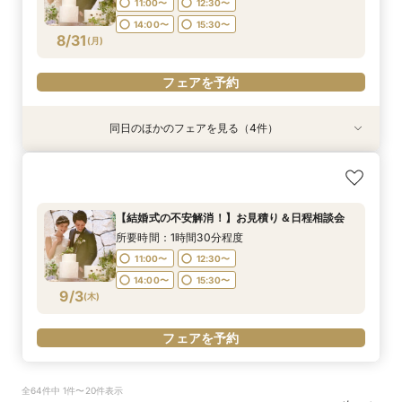
11:00〜
12:30〜
14:00〜
15:30〜
14:00〜
15:30〜
17:00〜
フェアを予約
フェアを予約
フェアを予約
フェアを予約
8/31
(
月
)
フェアを予約
フェアを予約
同日のほかのフェアを見る（4件）
特典あり
特典あり
特典あり
特典あり
【挙式＋会食が5万円OFF！】費用を抑えて叶え
【期間限定】50％OFF★チャペルフォトキャン
【結婚式の費用がぐっとお得】挙式料＋撮影＋衣
【和婚フェア｜挙式料半額特典】和装×チャペル
る少人数ウェディング相談フェア
ペーンフェア
装ランクアップがセットで半額以下の198,000
婚が叶う。神社挙式も対象◎
円!チャペル見学から予算相談までまるっと体験
所要時間：1時間30分程度
所要時間：1時間30分程度
所要時間：1時間30分程度
【結婚式の不安解消！】お見積り＆日程相談会
BIGフェア
所要時間：1時間30分程度
11:00〜
11:00〜
11:00〜
12:30〜
12:30〜
12:30〜
所要時間：1時間30分程度
11:00〜
12:30〜
8/31
8/31
8/31
8/31
(
(
(
(
月
月
月
月
)
)
)
)
14:00〜
14:00〜
14:00〜
15:30〜
15:30〜
15:30〜
11:00〜
12:30〜
14:00〜
15:30〜
14:00〜
15:30〜
17:00〜
フェアを予約
フェアを予約
フェアを予約
9/3
(
木
)
フェアを予約
フェアを予約
全64件中 1件〜20件表示