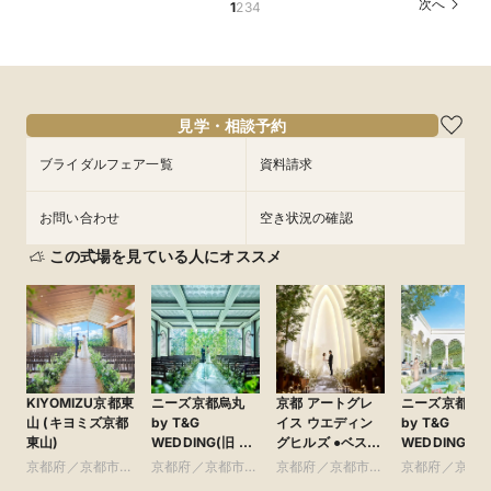
次へ
1
2
3
4
見学・相談予約
ブライダルフェア一覧
資料請求
お問い合わせ
空き状況の確認
この式場を見ている人にオススメ
KIYOMIZU京都東
ニーズ京都烏丸
京都 アートグレ
ニーズ京都北
山 (キヨミズ京都
by T&G
イス ウエディン
by T&G
東山)
WEDDING(旧 イ
グヒルズ ●ベスト
WEDDING(旧
ンスタイルウェ
ブライダル グ
山迎賓館 京都)
京都府／京都市・
京都府／京都市・
京都府／京都市・
京都府／京都
ディング京都)
ループ
周辺
周辺
周辺
周辺