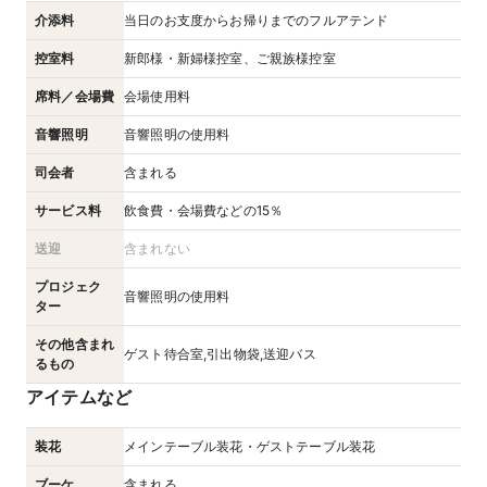
介添料
当日のお支度からお帰りまでのフルアテンド
控室料
新郎様・新婦様控室、ご親族様控室
席料／会場費
会場使用料
音響照明
音響照明の使用料
司会者
含まれる
サービス料
飲食費・会場費などの15％
送迎
含まれない
プロジェク
音響照明の使用料
ター
その他含まれ
ゲスト待合室,引出物袋,送迎バス
るもの
アイテムなど
装花
メインテーブル装花・ゲストテーブル装花
ブーケ
含まれる