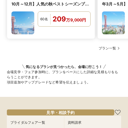
10月～12月】人気の秋ベストシーズンプラ
年3月～5月
ン！
シーズンプラ
209
60
名
万
9,000
円
プラン一覧
気になるプランが見つかったら、会場に行こう！
会場見学・フェア参加時に、プランをベースにした詳細な見積もりをも
らうことができます。
項目追加やアップグレードなど希望を伝えましょう。
見学・相談予約
ブライダルフェア一覧
資料請求