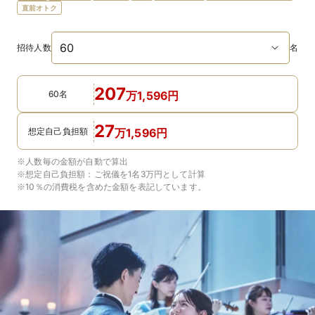
直前オトク
招待人数
名
207
60名
万
1,596
円
27
想定自己負担額
万
1,596
円
※人数毎の金額が自動で算出
※想定自己負担額：
ご祝儀を1名3万円
として計算
※10％の消費税を含めた金額を表記しています。