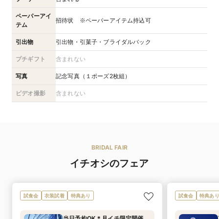
ペーパーアイ
招待状 ※ペーパーアイテム持込可
テム
引出物
引出物・引菓子・ブライダルバック
プチギフト
含まれない
写真
記念写真（１ポーズ2枚組）
ビデオ撮影
含まれない
BRIDAL FAIR
イチオシのフェア
試食会
衣装試着
特典あり
試食会
特典あ
当日予約OK＊月イチ限定開催