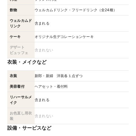
飲物
ウェルカムドリンク・フリードリンク（全24種）
ウェルカムド
含まれる
リンク
ケーキ
オリジナル生デコレーションケーキ
デザート
含まれない
ビュッフェ
衣装・メイクなど
衣装
新郎・新婦 洋装各１点ずつ
美容着付
ヘアセット・着付料
リハーサルメ
含まれる
イク
お色直し用衣
含まれない
装
設備・サービスなど