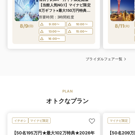
【当館人気NO.1】マイナビ限定
6万ギフト×最大150万円特典ご
優待◎和牛試食×人気演出×新作
所要時間：3時間程度
ドレス試着
9:00〜
10:00〜
8/9
8/11
(
日
)
(
火
)
13:00〜
15:00〜
16:00〜
ブライダルフェア一覧
PLAN
オトクなプラン
イチオシ
マイナビ限定
マイナビ限定
【50名195万円★最大102万特典★2026年
【50名209