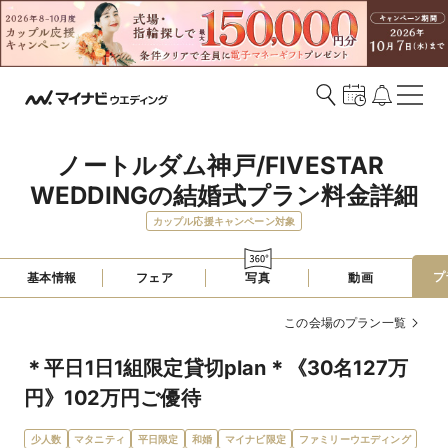
ノートルダム神戸/FIVESTAR 
WEDDINGの結婚式プラン料金詳細
カップル応援キャンペーン対象
プ
基本情報
フェア
写真
動画
この会場のプラン一覧
＊平日1日1組限定貸切plan＊《30名127万
円》102万円ご優待
少人数
マタニティ
平日限定
和婚
マイナビ限定
ファミリーウエディング