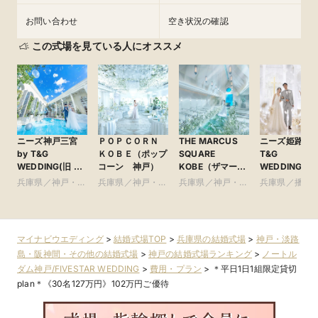
お問い合わせ
空き状況の確認
この式場を見ている人にオススメ
ニーズ神戸三宮
ＰＯＰＣＯＲＮ
THE MARCUS
ニーズ姫路 by
by T&G
ＫＯＢＥ（ポップ
SQUARE
T&G
WEDDING(旧 ベ
コーン 神戸）
KOBE（ザマーカ
WEDDING(旧
イサイド迎賓館
ススクエアコウ
アーヴェリー
兵庫県／神戸・淡
兵庫県／神戸・淡
兵庫県／神戸・淡
兵庫県／播磨
神戸)
ベ） ●神戸マリ
賓館 姫路)
路島・阪神間・そ
路島・阪神間・そ
路島・阪神間・そ
オットホテル内
の他
の他
の他
マイナビウエディング
>
結婚式場TOP
>
兵庫県の結婚式場
>
神戸・淡路
島・阪神間・その他の結婚式場
>
神戸の結婚式場ランキング
>
ノートル
ダム神戸/FIVESTAR WEDDING
>
費用・プラン
>
＊平日1日1組限定貸切
plan＊《30名127万円》102万円ご優待