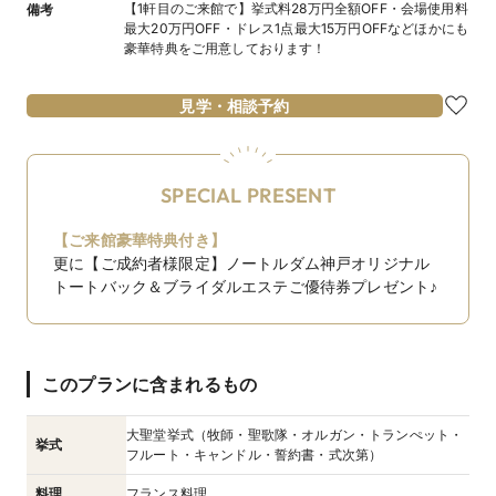
【1軒目のご来館で】挙式料28万円全額OFF・会場使用料
備考
最大20万円OFF・ドレス1点最大15万円OFFなどほかにも
豪華特典をご用意しております！
見学・相談予約
SPECIAL PRESENT
【ご来館豪華特典付き】
更に【ご成約者様限定】ノートルダム神戸オリジナル
トートバック＆ブライダルエステご優待券プレゼント♪
このプランに含まれるもの
大聖堂挙式（牧師・聖歌隊・オルガン・トランぺット・
挙式
フルート・キャンドル・誓約書・式次第）
料理
フランス料理