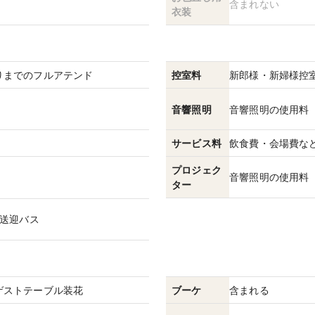
含まれない
衣装
りまでのフルアテンド
控室料
新郎様・新婦様控
音響照明
音響照明の使用料
サービス料
飲食費・会場費など
プロジェク
音響照明の使用料
ター
,送迎バス
ゲストテーブル装花
ブーケ
含まれる