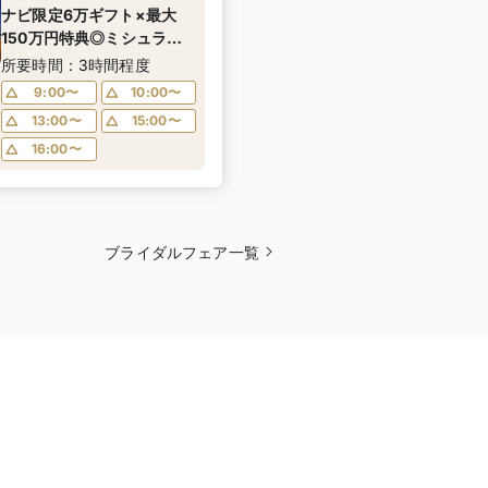
ナビ限定6万ギフト×最大
150万円特典◎ミシュラン
キー獲得★豪華コース試食
所要時間：3時間程度
＆新作ドレス見学♪
9:00〜
10:00〜
13:00〜
15:00〜
16:00〜
ブライダルフェア一覧