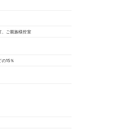
室、ご親族様控室
の15％