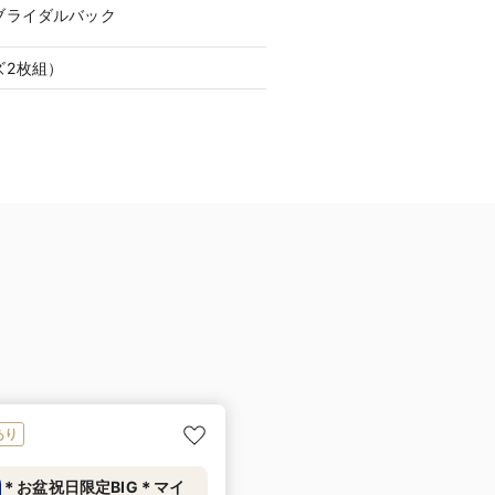
ブライダルバック
ズ2枚組）
あり
＊お盆祝日限定BIG＊マイ