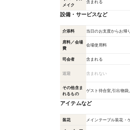
含まれる
メイク
設備・サービスなど
介添料
当日のお支度からお帰
席料／会場
会場使用料
費
司会者
含まれる
送迎
含まれない
その他含ま
ゲスト待合室,引出物袋
れるもの
アイテムなど
装花
メインテーブル装花・