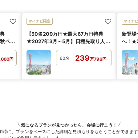
マイナビ限定
マイナ
特典
【50名209万円★最大67万円特典
新登場
の秋ベス
★2027年3月～5月】日程先取り人気
へ！★
の春ベストシーズンプラン！
裳半額
239
60
名
,000
円
万
796
円
気になるプランが見つかったら、会場に行こう！
加時に、プランをベースにした詳細な見積もりをもらうことができます
レードなど希望を伝えましょう。