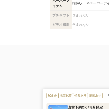
ペーパーア
招待状 ※ペーパーア
イテム
プチギフト
含まれない
ビデオ撮影
含まれない
試食会
衣装試着
特典あり
動画あり
直前予約OK＊8月限定