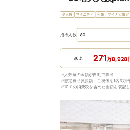
少人数
マタニティ
和婚
マイナビ限定
招待人数
271
80名
万
8,928
※人数毎の金額が自動で算出
※想定自己負担額：
ご祝儀を1名3万
※10％の消費税を含めた金額を表記