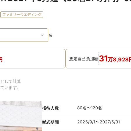
ファミリーウエディング
名
31
想定自己負担額
円
万
8,928
円
として計算
しています。
80名〜120名
招待人数
2026/9/1〜2027/5/31
挙式期間