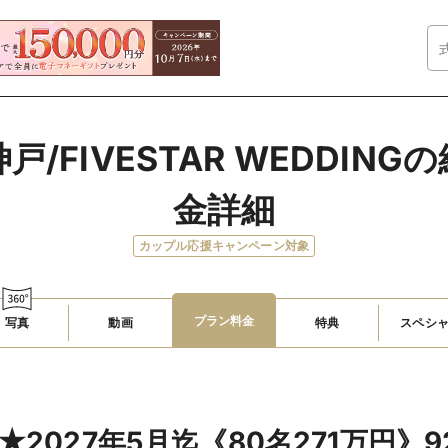
/FIVESTAR WEDDIN
金詳細
カップル応援キャンペーン対象
プラン料金
写真
動画
特典
スペシ
n★2027年5月迄《80名271万円》