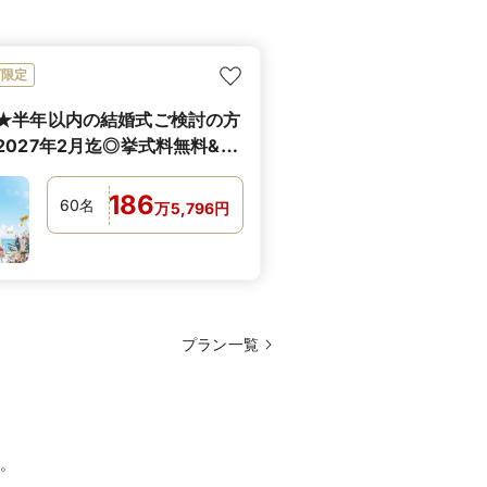
ビ限定
★半年以内の結婚式ご検討の方
2027年2月迄◎挙式料無料&衣
♪
186
60
名
万
5,796
円
プラン一覧
。