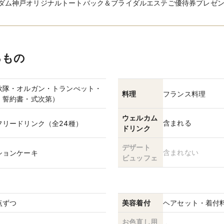
ダム神戸オリジナルトートバック＆ブライダルエステご優待券プレゼン
るもの
歌隊・オルガン・トランぺット・
料理
フランス料理
・誓約書・式次第）
ウェルカム
含まれる
フリードリンク（全24種）
ドリンク
デザート
含まれない
ションケーキ
ビュッフェ
点ずつ
美容着付
ヘアセット・着付
お色直し用