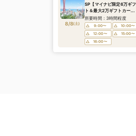
SP【マイナビ限定6万ギ
ト＆最大2万ギフトカー
ド】挙式料プレゼント&ド
所要時間：3時間程度
8/8
レス1着無料×最大150万特
(
土
)
9:00〜
10:00〜
典◎ミシュランキー獲得
12:00〜
15:00〜
豪華4万コース試食＆新作
16:00〜
ドレス試着♪