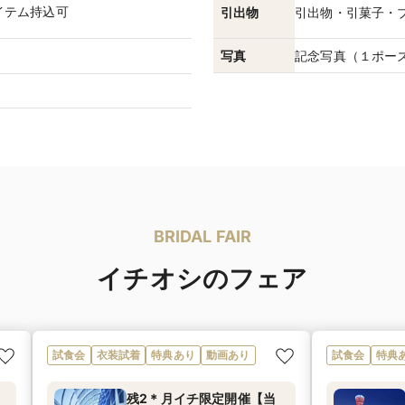
イテム持込可
引出物
引出物・引菓子・
写真
記念写真（１ポー
BRIDAL FAIR
イチオシのフェア
試食会
衣装試着
特典あり
動画あり
試食会
特典
残2＊月イチ限定開催【当