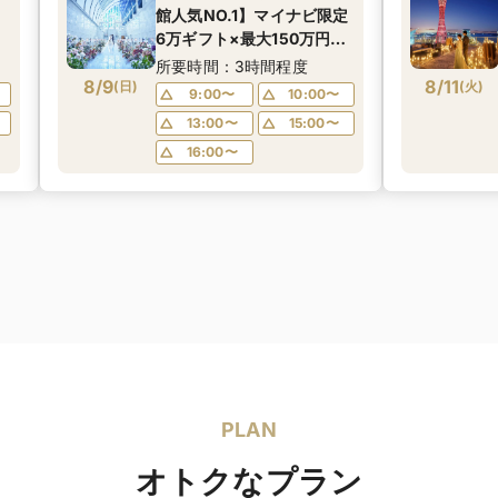
フ
館人気NO.1】マイナビ限定
6万ギフト×最大150万円特
典ご優待◎和牛試食×人気
所要時間：3時間程度
8/9
演出×新作ドレス試着
8/11
(
日
)
(
火
)
9:00〜
10:00〜
★
13:00〜
15:00〜
16:00〜
PLAN
オトクなプラン