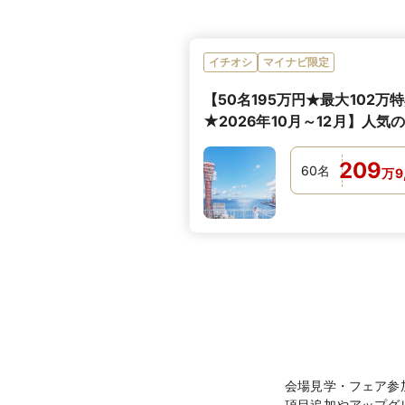
イチオシ
マイナビ限定
【50名195万円★最大102万
★2026年10月～12月】人気
トシーズンプラン！
209
60
名
万
9
会場見学・フェア参
項目追加やアップグ