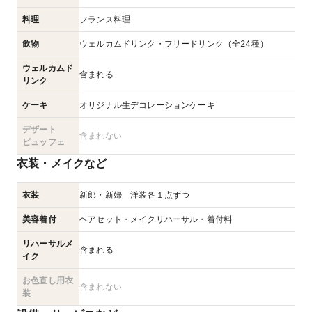
料理
フランス料理
飲物
ウェルカムドリンク・フリードリンク（全24種）
ウェルカムド
含まれる
リンク
ケーキ
オリジナル生デコレーションケーキ
デザート
含まれない
ビュッフェ
衣装・メイクなど
衣装
新郎・新婦 洋装各１点ずつ
美容着付
ヘアセット・メイクリハーサル・着付料
リハーサルメ
含まれる
イク
お色直し用衣
含まれない
装