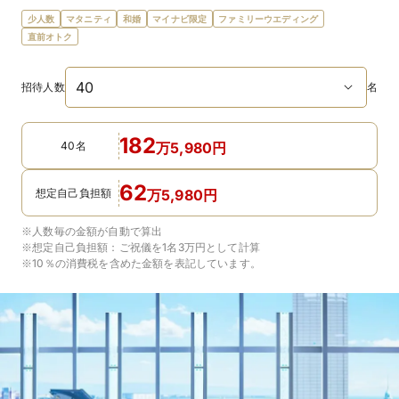
少人数
マタニティ
和婚
マイナビ限定
ファミリーウエディング
直前オトク
招待人数
名
182
40名
万
5,980
円
62
想定自己負担額
万
5,980
円
※人数毎の金額が自動で算出
※想定自己負担額：
ご祝儀を1名3万円
として計算
※10％の消費税を含めた金額を表記しています。