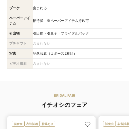
ブーケ
含まれる
ペーパーアイ
招待状 ※ペーパーアイテム持込可
テム
引出物
引出物・引菓子・ブライダルバック
プチギフト
含まれない
写真
記念写真（１ポーズ2枚組）
ビデオ撮影
含まれない
BRIDAL FAIR
イチオシのフェア
試食会
衣装試着
特典あり
試食会
衣装試