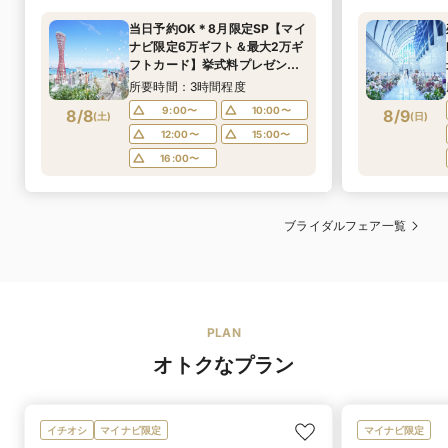
当日予約OK＊8月限定SP【マイ
ナビ限定6万ギフト＆最大2万ギ
フトカード】挙式料プレゼント&
ドレス1着無料×最大150万特典
所要時間：3時間程度
◎ミシュランキー獲得★豪華4
9:00〜
10:00〜
8/8
8/9
(
土
)
(
日
)
万コース試食＆新作ドレス試着♪
12:00〜
15:00〜
16:00〜
ブライダルフェア一覧
PLAN
オトクなプラン
イチオシ
マイナビ限定
マイナビ限定