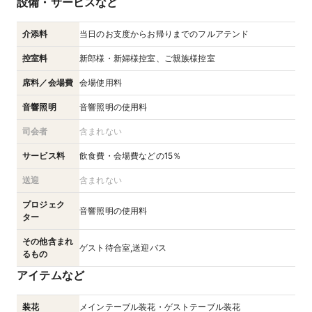
設備・サービスなど
介添料
当日のお支度からお帰りまでのフルアテンド
控室料
新郎様・新婦様控室、ご親族様控室
席料／会場費
会場使用料
音響照明
音響照明の使用料
司会者
含まれない
サービス料
飲食費・会場費などの15％
送迎
含まれない
プロジェク
音響照明の使用料
ター
その他含まれ
ゲスト待合室,送迎バス
るもの
アイテムなど
装花
メインテーブル装花・ゲストテーブル装花