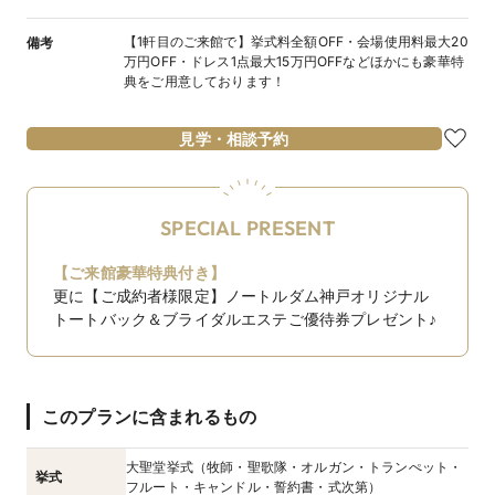
【1軒目のご来館で】挙式料全額OFF・会場使用料最大20
備考
万円OFF・ドレス1点最大15万円OFFなどほかにも豪華特
典をご用意しております！
見学・相談予約
SPECIAL PRESENT
【ご来館豪華特典付き】
更に【ご成約者様限定】ノートルダム神戸オリジナル
トートバック＆ブライダルエステご優待券プレゼント♪
このプランに含まれるもの
大聖堂挙式（牧師・聖歌隊・オルガン・トランぺット・
挙式
フルート・キャンドル・誓約書・式次第）