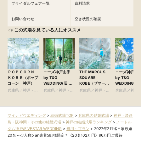
ブライダルフェア一覧
資料請求
お問い合わせ
空き状況の確認
この式場を見ている人にオススメ
ＰＯＰＣＯＲＮ
ニーズ神戸山手
THE MARCUS
ニーズ神戸三
ＫＯＢＥ（ポップ
by T&G
SQUARE
by T&G
コーン 神戸）
WEDDING(旧 山
KOBE（ザマーカ
WEDDING(旧
手迎賓館 神戸)
ススクエアコウ
イサイド迎賓
兵庫県／神戸・淡
兵庫県／神戸・淡
兵庫県／神戸・淡
兵庫県／神戸
ベ） ●神戸マリ
神戸)
路島・阪神間・そ
路島・阪神間・そ
路島・阪神間・そ
路島・阪神間
オットホテル内
の他
の他
の他
の他
マイナビウエディング
>
結婚式場TOP
>
兵庫県の結婚式場
>
神戸・淡路
島・阪神間・その他の結婚式場
>
神戸の結婚式場ランキング
>
ノートル
ダム神戸/FIVESTAR WEDDING
>
費用・プラン
>
2027年2月迄＊家族婚
20名～少人数plan先着5組様限定＊《20名102万円》96万円ご優待