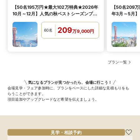
【50名195万円★最大102万特典★2026年
【50名209
10月～12月】人気の秋ベストシーズンプラ
年3月～5月
ン！
シーズンプラ
209
60
名
万
9,000
円
プラン一覧
気になるプランが見つかったら、会場に行こう！
会場見学・フェア参加時に、プランをベースにした詳細な見積もりをも
らうことができます。
項目追加やアップグレードなど希望を伝えましょう。
見学・相談予約