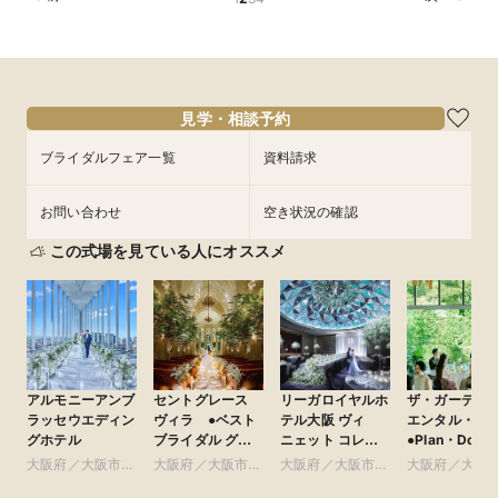
見学・相談予約
ブライダルフェア一覧
資料請求
お問い合わせ
空き状況の確認
この式場を見ている人にオススメ
アルモニーアンブ
セントグレース
リーガロイヤルホ
ザ・ガーデン
ラッセウエディン
ヴィラ ●ベスト
テル大阪 ヴィ
エンタル・大
グホテル
ブライダル グ
ニェット コレク
●Plan・Do・S
ループ
ション
グループ
大阪府／大阪市北
大阪府／大阪市南
大阪府／大阪市北
大阪府／大阪
部・北摂・京阪
部・東大阪
部・北摂・京阪
部・北摂・京