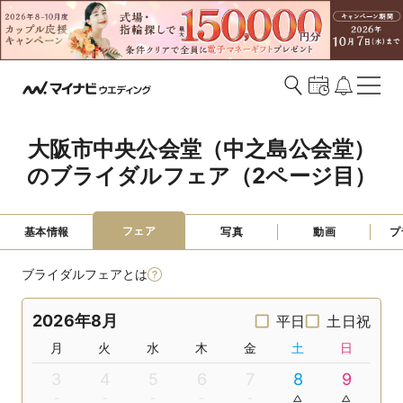
大阪市中央公会堂（中之島公会堂）
のブライダルフェア（2ページ目）
フェア
基本情報
写真
動画
プ
ブライダルフェアとは
2026年8月
平日
土日祝
月
火
水
木
金
土
日
3
4
5
6
7
8
9