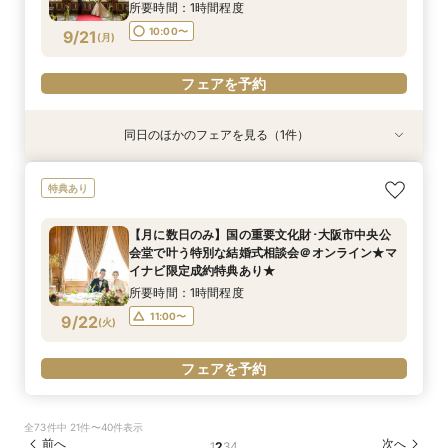
所要時間：1時間程度
フェアを予約
10:00〜
9/21
(
月
)
フェアを予約
同日のほかのフェアを見る（1件）
特典あり
【月に数日のみ】国の重要文化財･大阪市中央公
特典あり
会堂で叶う特別な結婚式相談会＠オンライン★マ
イナビ限定成約特典あり★
【月に数日のみ】国の重要文化財･大阪市中央公
所要時間：1時間程度
会堂で叶う特別な結婚式相談会＠オンライン★マ
11:00〜
9/21
イナビ限定成約特典あり★
(
月
)
所要時間：1時間程度
フェアを予約
11:00〜
9/22
(
火
)
フェアを予約
全73件中 21件〜40件表示
前へ
次へ
1
2
3
4