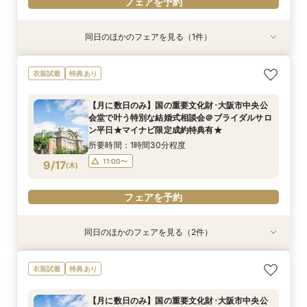
フェアを予約
同日のほかのフェアを見る（1件）
特典あり
【月に数日のみ】国の重要文化財･大阪市中央公
衣装試着
特典あり
会堂で叶う特別な結婚式相談会＠オンライン★マ
イナビ限定成約特典あり★
【月に数日のみ】国の重要文化財･大阪市中央公
所要時間：1時間程度
会堂で叶う特別な結婚式相談会＠ブライダルサロ
11:00〜
9/15
ン平日★マイナビ限定成約特典有★
(
火
)
所要時間：1時間30分程度
フェアを予約
11:00〜
9/17
(
木
)
フェアを予約
同日のほかのフェアを見る（2件）
衣装試着
特典あり
特典あり
【フォト相談会】国の重要文化財･大阪市中央公
【月に数日のみ】国の重要文化財･大阪市中央公
衣装試着
特典あり
会堂で叶えるフォトウエディング相談会＠ブライ
会堂で叶う特別な結婚式相談会＠オンライン★マ
ダルサロン★2名様55000円～★
イナビ限定成約特典あり★
【月に数日のみ】国の重要文化財･大阪市中央公
所要時間：1時間程度
所要時間：1時間程度