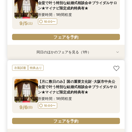
会堂で叶う特別な結婚式相談会＠ブライダルサロ
10:00〜
11:00〜
9/4
9/4
ン★マイナビ限定成約特典有★
(
(
金
金
)
)
所要時間：1時間程度
フェアを予約
フェアを予約
10:00〜
9/5
(
土
)
フェアを予約
同日のほかのフェアを見る（1件）
衣装試着
特典あり
【フォト＋会食・相談会】国の重要文化財･大阪
衣装試着
特典あり
市中央公会堂で叶えるフォトウエディング相談会
＠ブライダルサロン★2名様55000円～★
【月に数日のみ】国の重要文化財･大阪市中央公
所要時間：3時間程度
会堂で叶う特別な結婚式相談会＠ブライダルサロ
10:00〜
9/5
ン★マイナビ限定成約特典有★
(
土
)
所要時間：1時間程度
フェアを予約
10:00〜
9/6
(
日
)
フェアを予約