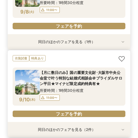
所要時間：1時間30分程度
フェアを予約
フェアを予約
11:00〜
9/8
(
火
)
フェアを予約
同日のほかのフェアを見る（1件）
特典あり
【月に数日のみ】国の重要文化財･大阪市中央公
衣装試着
特典あり
会堂で叶う特別な結婚式相談会＠オンライン★マ
イナビ限定成約特典あり★
【月に数日のみ】国の重要文化財･大阪市中央公
所要時間：1時間程度
会堂で叶う特別な結婚式相談会＠ブライダルサロ
11:00〜
9/8
ン平日★マイナビ限定成約特典有★
(
火
)
所要時間：1時間30分程度
フェアを予約
11:00〜
9/10
(
木
)
フェアを予約
同日のほかのフェアを見る（2件）
衣装試着
特典あり
特典あり