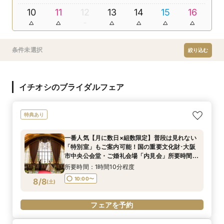
10
11
12
13
14
15
16
条件未選択
絞り込む
イチオシのブライダルフェア
特典あり
一番人気【月に数日×組数限定】普段は見れない
「特別室」もご案内可能！国の重要文化財･大阪
市中央公会堂・ご婚礼会場「内見会」所要時間75
分・短時間で相談・見学可能クイックフェア
所要時間：1時間10分程度
10:00〜
8/8
(
土
)
フェアを予約