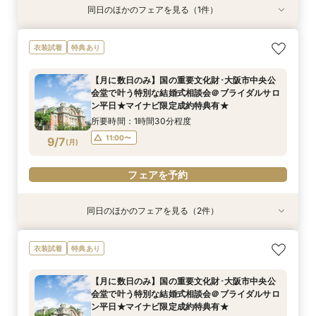
同日のほかのフェアを見る（1件）
衣装試着
特典あり
【フォト＋会食・相談会】国の重要文化財･大阪
衣装試着
特典あり
市中央公会堂で叶えるフォトウエディング相談会
＠ブライダルサロン★2名様55000円～★
【月に数日のみ】国の重要文化財･大阪市中央公
所要時間：3時間程度
会堂で叶う特別な結婚式相談会＠ブライダルサロ
10:00〜
9/6
ン平日★マイナビ限定成約特典有★
(
日
)
所要時間：1時間30分程度
フェアを予約
11:00〜
9/7
(
月
)
フェアを予約
同日のほかのフェアを見る（2件）
衣装試着
特典あり
特典あり
【フォト相談会】国の重要文化財･大阪市中央公
【月に数日のみ】国の重要文化財･大阪市中央公
衣装試着
特典あり
会堂で叶えるフォトウエディング相談会＠ブライ
会堂で叶う特別な結婚式相談会＠オンライン★マ
ダルサロン★2名様55000円～★
イナビ限定成約特典あり★
【月に数日のみ】国の重要文化財･大阪市中央公
所要時間：1時間程度
所要時間：1時間程度
会堂で叶う特別な結婚式相談会＠ブライダルサロ
10:00〜
11:00〜
9/7
9/7
ン平日★マイナビ限定成約特典有★
(
(
月
月
)
)