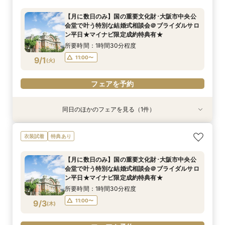
ダルサロン★2名様55000円～★
イナビ限定成約特典あり★
【月に数日のみ】国の重要文化財･大阪市中央公
所要時間：1時間程度
所要時間：1時間程度
会堂で叶う特別な結婚式相談会＠ブライダルサロ
10:00〜
11:00〜
8/31
8/31
ン平日★マイナビ限定成約特典有★
(
(
月
月
)
)
所要時間：1時間30分程度
フェアを予約
フェアを予約
11:00〜
9/1
(
火
)
フェアを予約
同日のほかのフェアを見る（1件）
特典あり
【月に数日のみ】国の重要文化財･大阪市中央公
衣装試着
特典あり
会堂で叶う特別な結婚式相談会＠オンライン★マ
イナビ限定成約特典あり★
【月に数日のみ】国の重要文化財･大阪市中央公
所要時間：1時間程度
会堂で叶う特別な結婚式相談会＠ブライダルサロ
11:00〜
9/1
ン平日★マイナビ限定成約特典有★
(
火
)
所要時間：1時間30分程度
フェアを予約
11:00〜
9/3
(
木
)