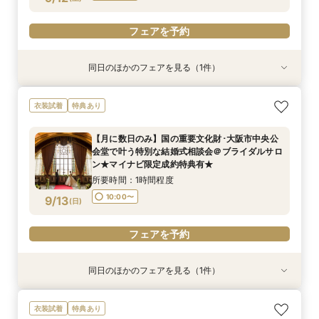
フェアを予約
同日のほかのフェアを見る（1件）
衣装試着
特典あり
【フォト＋会食・相談会】国の重要文化財･大阪
衣装試着
特典あり
市中央公会堂で叶えるフォトウエディング相談会
＠ブライダルサロン★2名様55000円～★
【月に数日のみ】国の重要文化財･大阪市中央公
所要時間：3時間程度
会堂で叶う特別な結婚式相談会＠ブライダルサロ
10:00〜
9/12
ン★マイナビ限定成約特典有★
(
土
)
所要時間：1時間程度
フェアを予約
10:00〜
9/13
(
日
)
フェアを予約
同日のほかのフェアを見る（1件）
衣装試着
特典あり
【フォト＋会食・相談会】国の重要文化財･大阪
衣装試着
特典あり
市中央公会堂で叶えるフォトウエディング相談会