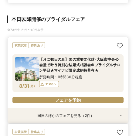
本日以降開催のブライダルフェア
全73件中 21件〜40件表示
衣装試着
特典あり
【月に数日のみ】国の重要文化財･大阪市中央公
会堂で叶う特別な結婚式相談会＠ブライダルサロ
ン平日★マイナビ限定成約特典有★
所要時間：1時間30分程度
11:00〜
8/31
(
月
)
フェアを予約
同日のほかのフェアを見る（2件）
衣装試着
特典あり
特典あり
【フォト相談会】国の重要文化財･大阪市中央公
【月に数日のみ】国の重要文化財･大阪市中央公
衣装試着
特典あり
会堂で叶えるフォトウエディング相談会＠ブライ
会堂で叶う特別な結婚式相談会＠オンライン★マ