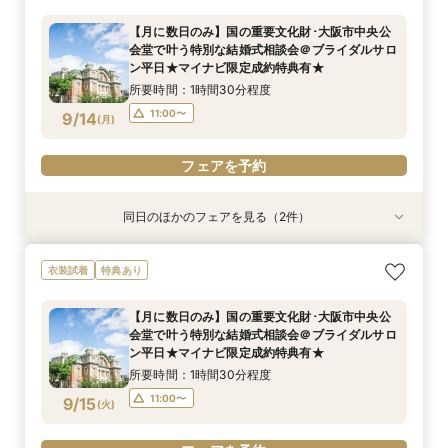
＠ブライダルサロン★2名様55000円～★
【月に数日のみ】国の重要文化財･大阪市中央公
所要時間：3時間程度
会堂で叶う特別な結婚式相談会＠ブライダルサロ
10:00〜
9/13
ン平日★マイナビ限定成約特典有★
(
日
)
所要時間：1時間30分程度
フェアを予約
11:00〜
9/14
(
月
)
フェアを予約
同日のほかのフェアを見る（2件）
衣装試着
特典あり
特典あり
【フォト相談会】国の重要文化財･大阪市中央公
【月に数日のみ】国の重要文化財･大阪市中央公
衣装試着
特典あり
会堂で叶えるフォトウエディング相談会＠ブライ
会堂で叶う特別な結婚式相談会＠オンライン★マ
ダルサロン★2名様55000円～★
イナビ限定成約特典あり★
【月に数日のみ】国の重要文化財･大阪市中央公
所要時間：1時間程度
所要時間：1時間程度
会堂で叶う特別な結婚式相談会＠ブライダルサロ
10:00〜
11:00〜
9/14
9/14
ン平日★マイナビ限定成約特典有★
(
(
月
月
)
)
所要時間：1時間30分程度
フェアを予約
フェアを予約
11:00〜
9/15
(
火
)