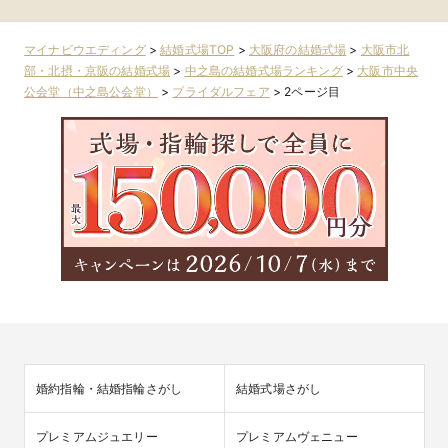
マイナビウエディング
>
結婚式場TOP
>
大阪府の結婚式場
>
大阪市北
部・北摂・京阪の結婚式場
>
中之島の結婚式場ランキング
>
大阪市中央
公会堂（中之島公会堂）
>
ブライダルフェア
>
2ページ目
婚約指輪・結婚指輪さがし
結婚式場さがし
プレミアムジュエリー
プレミアムヴェニュー