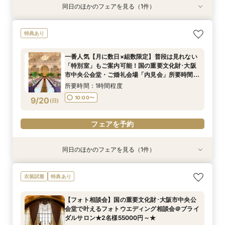
同日のほかのフェアを見る（1件）
衣装試着
特典あり
【フォト＋会食・相談会】国の重要文化財･大阪
特典あり
市中央公会堂で叶えるフォトウエディング相談会
＠ブライダルサロン★2名様55000円～★
一番人気【月に数日×組数限定】普段は見れない
所要時間：3時間程度
「特別室」もご案内可能！国の重要文化財･大阪
10:00〜
9/19
市中央公会堂・ご婚礼会場「内見会」所要時間75
(
土
)
分・短時間で相談・見学可能クイックフェア
所要時間：1時間程度
フェアを予約
10:00〜
9/20
(
日
)
フェアを予約
同日のほかのフェアを見る（1件）
特典あり
【大切なご家族と】15名様71万～国の重要文化
衣装試着
特典あり
財･大阪のシンボル「大阪市中央公会堂」で叶え
る挙式＋ご会食相談会・見学可能クイックフェア
【フォト相談会】国の重要文化財･大阪市中央公
所要時間：1時間程度
会堂で叶えるフォトウエディング相談会＠ブライ
10:00〜
9/20
ダルサロン★2名様55000円～★
(
日
)