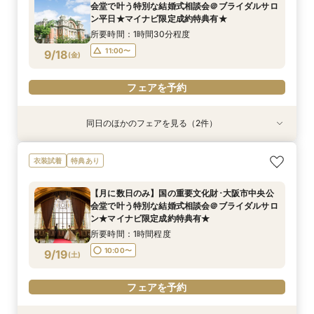
会堂で叶う特別な結婚式相談会＠ブライダルサロ
10:00〜
11:00〜
9/17
9/17
ン平日★マイナビ限定成約特典有★
(
(
木
木
)
)
所要時間：1時間30分程度
フェアを予約
フェアを予約
11:00〜
9/18
(
金
)
フェアを予約
同日のほかのフェアを見る（2件）
衣装試着
特典あり
特典あり
【フォト相談会】国の重要文化財･大阪市中央公
【月に数日のみ】国の重要文化財･大阪市中央公
衣装試着
特典あり
会堂で叶えるフォトウエディング相談会＠ブライ
会堂で叶う特別な結婚式相談会＠オンライン★マ
ダルサロン★2名様55000円～★
イナビ限定成約特典あり★
【月に数日のみ】国の重要文化財･大阪市中央公
所要時間：1時間程度
所要時間：1時間程度
会堂で叶う特別な結婚式相談会＠ブライダルサロ
10:00〜
11:00〜
9/18
9/18
ン★マイナビ限定成約特典有★
(
(
金
金
)
)
所要時間：1時間程度
フェアを予約
フェアを予約
10:00〜
9/19
(
土
)
フェアを予約