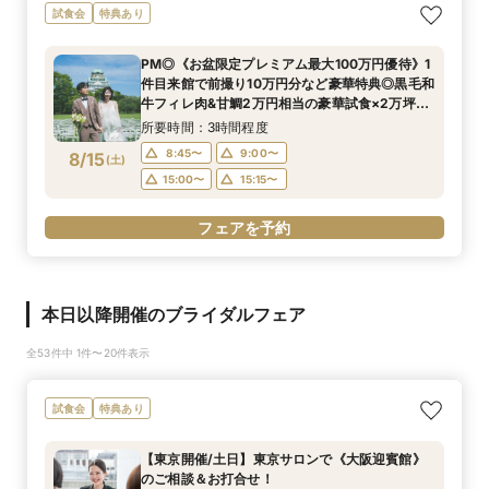
試食会
特典あり
PM◎《お盆限定プレミアム最大100万円優待》1
件目来館で前撮り10万円分など豪華特典◎黒毛和
牛フィレ肉&甘鯛2万円相当の豪華試食×2万坪の
庭園+迎賓館の見学ツアー
所要時間：3時間程度
8:45〜
9:00〜
8/15
(
土
)
15:00〜
15:15〜
フェアを予約
本日以降開催のブライダルフェア
全53件中 1件〜20件表示
試食会
特典あり
【東京開催/土日】東京サロンで《大阪迎賓館》
のご相談＆お打合せ！