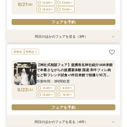
12:00〜
13:00〜
8/21
(
金
)
フェアを予約
フェアを予約
フェアを予約
14:00〜
15:00〜
フェアを予約
同日のほかのフェアを見る（3件）
試食会
試食会
試食会
特典あり
特典あり
特典あり
＜オリジナルウェディング＞2万坪の庭園満喫×
＜平日限定＞挙式スタイル相談OK！約2万坪の自
【20名〜ご婚礼がお得】平日限定★ガーデン
試食会
特典あり
会場見学×国産和牛フィレ肉など豪華試食付＊貸
然が広がる西の丸庭園＆会場見学＊ゆっくり相談
チャペル&貸切迎賓館ALL見学会×おもてなしを
切迎賓館で叶える記憶にのこるウェディング
&黒毛和牛フィレ肉など2万円相当の豪華フレン
サポート×相談会×豪華2万円相当和フレンチ試食
【神社式相談フェア】提携有名神社紹介!AM来館
チコース
会
所要時間：3時間程度
所要時間：3時間程度
所要時間：3時間程度
で本番さながらの披露宴体験 国産 和牛フィレ肉
12:00〜
12:00〜
12:00〜
13:00〜
13:00〜
13:00〜
8/21
8/21
8/21
など和フレンチ試食<1件目来館で前撮り10万円
(
(
(
金
金
金
)
)
)
分特典>
14:00〜
14:00〜
14:00〜
15:00〜
15:00〜
15:00〜
所要時間：3時間程度
8:45〜
9:00〜
8/22
(
土
)
フェアを予約
フェアを予約
フェアを予約
15:00〜
15:15〜
フェアを予約
同日のほかのフェアを見る（4件）
試食会
試食会
試食会
試食会
特典あり
特典あり
特典あり
特典あり