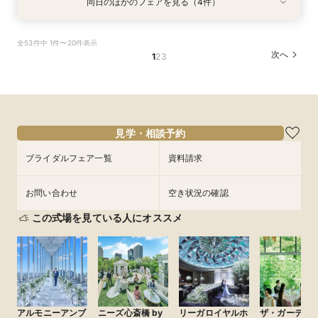
同日のほかのフェアを見る（4件）
試食会
試食会
試食会
試食会
特典あり
特典あり
特典あり
特典あり
【料理重視の方へおすすめ】組数限定◆グラン
【神社式相談フェア】提携有名神社紹介!AM来館
ガーデン挙式丸わかり◎2万坪の庭園満喫×オリ
【東京開催/土日】東京サロンで《大阪迎賓館》
全53件中 1件〜20件表示
シェフ豊後昌幸が手掛ける黒毛和牛etc2万円相
で本番さながらの披露宴体験 国産 和牛フィレ肉
ジナルウェディング庭園&会場見学×国産和牛
のご相談＆お打合せ！
次へ
1
2
3
当和フレンチ試食会×貸切迎賓館見学フェア
など和フレンチ試食<1件目来館で前撮り10万円
フィレ肉など豪華試食付＊1件目来館特典付き
所要時間：3時間程度
分特典>
所要時間：3時間程度
所要時間：3時間程度
所要時間：3時間程度
9:00〜
15:00〜
8:45〜
8:45〜
8:45〜
9:00〜
9:00〜
9:00〜
9/6
9/6
9/6
9/6
(
(
(
(
日
日
日
日
)
)
)
)
15:00〜
15:00〜
15:00〜
15:15〜
15:15〜
15:15〜
フェアを予約
見学・相談予約
フェアを予約
フェアを予約
フェアを予約
ブライダルフェア一覧
資料請求
お問い合わせ
空き状況の確認
この式場を見ている人にオススメ
アルモニーアンブ
ニーズ心斎橋 by
リーガロイヤルホ
ザ・ガーデン