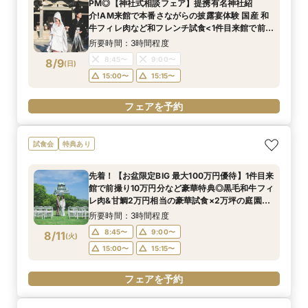
PM◎【神社式相談フェア】提携有名神社紹
介!AM来館で本番さながらの披露宴体験 国産 和
牛フィレ肉など和フレンチ試食<1件目来館で前撮
り10万円分特典>
所要時間：3時間程度
8:45〜
9:00〜
8/9
(
日
)
15:00〜
15:15〜
フェアを予約
試食会
特典あり
先着！【お盆限定BIG 最大100万円優待】1件目来
館で前撮り10万円分など豪華特典◎黒毛和牛フィ
レ肉&甘鯛2万円相当の豪華試食×2万坪の庭園
+迎賓館の見学ツアー
所要時間：3時間程度
8:45〜
9:00〜
8/11
(
火
)
15:00〜
15:15〜
フェアを予約