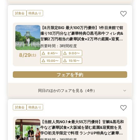
＜オリジナルウェディング＞2万坪の庭園満喫×
＜平日限定＞挙式スタイル相談OK！約2万坪の自
【平日限定】和婚相談×豪華無料試食×大阪城を
試食会
特典あり
会場見学×国産和牛フィレ肉など豪華試食付＊貸
然が広がる西の丸庭園＆会場見学＊ゆっくり相談
望む貸切迎賓館見学＜有名提携神社紹介も◎和婚
切迎賓館で叶える記憶にのこるウェディング
&黒毛和牛フィレ肉など2万円相当の豪華フレン
スタイル相談会＞
【8月限定BIG 最大100万円優待】1件目来館で前
チコース
所要時間：3時間程度
所要時間：3時間程度
所要時間：3時間程度
撮り10万円分など豪華特典◎黒毛和牛フィレ肉&
12:00〜
12:00〜
12:00〜
13:00〜
13:00〜
13:00〜
8/28
8/28
8/28
甘鯛2万円相当の豪華試食×2万坪の庭園+迎賓館
(
(
(
金
金
金
)
)
)
の見学ツアー
14:00〜
14:00〜
14:00〜
15:00〜
15:00〜
15:00〜
所要時間：3時間程度
8:45〜
9:00〜
8/29
(
土
)
フェアを予約
フェアを予約
フェアを予約
15:00〜
15:15〜
フェアを予約
同日のほかのフェアを見る（4件）
試食会
試食会
試食会
試食会
特典あり
特典あり
特典あり
特典あり
【料理重視の方へおすすめ】組数限定◆グラン
【神社式相談フェア】提携有名神社紹介!AM来館
ガーデン挙式丸わかり◎2万坪の庭園満喫×オリ
【東京開催/土日】東京サロンで《大阪迎賓館》
試食会
特典あり
シェフ豊後昌幸が手掛ける黒毛和牛etc2万円相
で本番さながらの披露宴体験 国産 和牛フィレ肉
ジナルウェディング庭園&会場見学×国産和牛
のご相談＆お打合せ！
当和フレンチ試食会×貸切迎賓館見学フェア
など和フレンチ試食<1件目来館で前撮り10万円
フィレ肉など豪華試食付＊1件目来館特典付き
所要時間：3時間程度
【当館人気NO.1★最大55万円優待】甘鯛&黒毛和
分特典>
所要時間：3時間程度
所要時間：3時間程度
所要時間：3時間程度
9:00〜
15:00〜
牛など豪華試食×大阪城を望む庭園&迎賓館を見
8:45〜
8:45〜
8:45〜
9:00〜
9:00〜
9:00〜
8/29
8/29
8/29
8/29
学◎初見学限定で料理 ランクUP特典など豪華特
(
(
(
(
土
土
土
土
)
)
)
)
典付きBIGフェア
15:00〜
15:00〜
15:00〜
15:15〜
15:15〜
15:15〜
所要時間：3時間程度