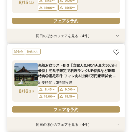
8:45〜
9:00〜
8/15
(
土
)
フェアを予約
フェアを予約
フェアを予約
15:00〜
15:15〜
フェアを予約
同日のほかのフェアを見る（4件）
試食会
試食会
試食会
試食会
特典あり
特典あり
特典あり
特典あり
【料理重視の方へおすすめ】組数限定◆グラン
お盆プレミアム【神社式相談フェア】提携有名神
ガーデン挙式丸わかり◎2万坪の庭園満喫×オリ
【東京開催/土日】東京サロンで《大阪迎賓館》
試食会
特典あり
シェフ豊後昌幸が手掛ける黒毛和牛etc2万円相
社紹介!AM来館で本番さながらの披露宴体験 国
ジナルウェディング庭園&会場見学×国産和牛
のご相談＆お打合せ！
当和フレンチ試食会×貸切迎賓館見学フェア
産 和牛フィレ肉など和フレンチ試食<1件目来館
フィレ肉など豪華試食付＊1件目来館特典付き
所要時間：3時間程度
先着お盆ラストBIG【当館人気NO.1★最大55万円
で前撮り10万円分特典>
所要時間：3時間程度
所要時間：3時間程度
所要時間：3時間程度
9:00〜
15:00〜
優待】初見学限定で料理ランクUP特典など豪華
8:45〜
8:45〜
8:45〜
9:00〜
9:00〜
9:00〜
8/15
8/15
8/15
8/15
特典◎黒毛和牛 フィレ肉&甘鯛2万円豪華試食 非
(
(
(
(
土
土
土
土
)
)
)
)
公開茶室で和抹茶体験 庭園+迎賓館の見学ツアー
15:00〜
15:00〜
15:00〜
15:15〜
15:15〜
15:15〜
所要時間：3時間程度
フェアを予約
8:45〜
9:00〜
8/16
(
日
)
フェアを予約
フェアを予約
フェアを予約
15:00〜
15:15〜
フェアを予約
同日のほかのフェアを見る（4件）
試食会
試食会
試食会
試食会
特典あり
特典あり
特典あり
特典あり