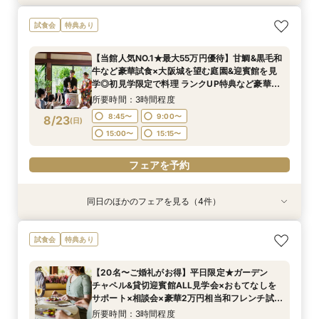
【料理重視の方へおすすめ】組数限定◆グラン
【当館人気NO.1★最大55万円優待】甘鯛&黒毛和
ガーデン挙式丸わかり◎2万坪の庭園満喫×オリ
【東京開催/土日】東京サロンで《大阪迎賓館》
試食会
特典あり
シェフ豊後昌幸が手掛ける黒毛和牛etc2万円相
牛など豪華試食×大阪城を望む庭園&迎賓館を見
ジナルウェディング庭園&会場見学×国産和牛
のご相談＆お打合せ！
当和フレンチ試食会×貸切迎賓館見学フェア
学◎初見学限定で料理 ランクUP特典など豪華特
フィレ肉など豪華試食付＊1件目来館特典付き
所要時間：3時間程度
【当館人気NO.1★最大55万円優待】甘鯛&黒毛和
典付きBIGフェア
所要時間：3時間程度
所要時間：3時間程度
所要時間：3時間程度
9:00〜
15:00〜
牛など豪華試食×大阪城を望む庭園&迎賓館を見
8:45〜
8:45〜
8:45〜
9:00〜
9:00〜
9:00〜
8/22
8/22
8/22
8/22
学◎初見学限定で料理 ランクUP特典など豪華特
(
(
(
(
土
土
土
土
)
)
)
)
典付きBIGフェア
15:00〜
15:00〜
15:00〜
15:15〜
15:15〜
15:15〜
所要時間：3時間程度
フェアを予約
8:45〜
9:00〜
8/23
(
日
)
フェアを予約
フェアを予約
フェアを予約
15:00〜
15:15〜
フェアを予約
同日のほかのフェアを見る（4件）
試食会
試食会
試食会
試食会
特典あり
特典あり
特典あり
特典あり
【料理重視の方へおすすめ】組数限定◆グラン
【神社式相談フェア】提携有名神社紹介!AM来館
ガーデン挙式丸わかり◎2万坪の庭園満喫×オリ
【東京開催/土日】東京サロンで《大阪迎賓館》
試食会
特典あり
シェフ豊後昌幸が手掛ける黒毛和牛etc2万円相
で本番さながらの披露宴体験 国産 和牛フィレ肉
ジナルウェディング庭園&会場見学×国産和牛
のご相談＆お打合せ！
当和フレンチ試食会×貸切迎賓館見学フェア
など和フレンチ試食<1件目来館で前撮り10万円
フィレ肉など豪華試食付＊1件目来館特典付き
所要時間：3時間程度
【20名〜ご婚礼がお得】平日限定★ガーデン
分特典>
所要時間：3時間程度
所要時間：3時間程度
所要時間：3時間程度
9:00〜
15:00〜
チャペル&貸切迎賓館ALL見学会×おもてなしを
8:45〜
8:45〜
8:45〜
9:00〜
9:00〜
9:00〜
8/23
8/23
8/23
8/23
サポート×相談会×豪華2万円相当和フレンチ試食
(
(
(
(
日
日
日
日
)
)
)
)
会
15:00〜
15:00〜
15:00〜
15:15〜
15:15〜
15:15〜
所要時間：3時間程度