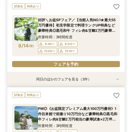
【料理重視の方へおすすめ】組数限定◆グラン
【当館人気NO.1★最大55万円優待】甘鯛&黒毛和
ガーデン挙式丸わかり◎2万坪の庭園満喫×オリ
試食会
特典あり
シェフ豊後昌幸が手掛ける黒毛和牛etc2万円相
牛など豪華試食×大阪城を望む庭園&迎賓館を見
ジナルウェディング庭園&会場見学×国産和牛
当和フレンチ試食会×貸切迎賓館見学フェア
学◎初見学限定で料理 ランクUP特典など豪華特
フィレ肉など豪華試食付＊1件目来館特典付き
好評＼お盆SPフェア／【当館人気NO.1★最大55
典付きBIGフェア
所要時間：3時間程度
所要時間：3時間程度
所要時間：3時間程度
万円優待】初見学限定で料理ランクUP特典など
8:45〜
8:45〜
8:45〜
9:00〜
9:00〜
9:00〜
8/13
8/13
8/13
豪華特典◎黒毛和牛 フィレ肉&甘鯛2万円豪華試
(
(
(
木
木
木
)
)
)
食 非公開茶室で和抹茶体験 庭園+迎賓館の見学
15:00〜
15:00〜
15:00〜
15:15〜
15:15〜
15:15〜
所要時間：3時間程度
ツアー
8:45〜
9:00〜
8/14
(
金
)
フェアを予約
フェアを予約
フェアを予約
15:00〜
15:15〜
フェアを予約
同日のほかのフェアを見る（3件）
試食会
試食会
試食会
特典あり
特典あり
特典あり
【料理重視の方へおすすめ】組数限定◆グラン
【神社式相談フェア】提携有名神社紹介!AM来館
ガーデン挙式丸わかり◎2万坪の庭園満喫×オリ
試食会
特典あり
シェフ豊後昌幸が手掛ける黒毛和牛etc2万円相
で本番さながらの披露宴体験 国産 和牛フィレ肉
ジナルウェディング庭園&会場見学×国産和牛
当和フレンチ試食会×貸切迎賓館見学フェア
など和フレンチ試食<1件目来館で前撮り10万円
フィレ肉など豪華試食付＊1件目来館特典付き
PM◎《お盆限定プレミアム最大100万円優待》1
分特典>
所要時間：3時間程度
所要時間：3時間程度
所要時間：3時間程度
件目来館で前撮り10万円分など豪華特典◎黒毛和
8:45〜
8:45〜
8:45〜
9:00〜
9:00〜
9:00〜
8/14
8/14
8/14
牛フィレ肉&甘鯛2万円相当の豪華試食×2万坪の
(
(
(
金
金
金
)
)
)
庭園+迎賓館の見学ツアー
15:00〜
15:00〜
15:00〜
15:15〜
15:15〜
15:15〜
所要時間：3時間程度