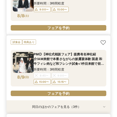
所要時間：3時間程度
9:00〜
15:00〜
8/8
(
土
)
フェアを予約
試食会
特典あり
PM◎【神社式相談フェア】提携有名神社紹
介!AM来館で本番さながらの披露宴体験 国産 和
牛フィレ肉など和フレンチ試食<1件目来館で前撮
り10万円分特典>
所要時間：3時間程度
8:45〜
9:00〜
8/9
(
日
)
15:00〜
15:15〜
フェアを予約
同日のほかのフェアを見る（3件）
試食会
試食会
試食会
特典あり
特典あり
特典あり