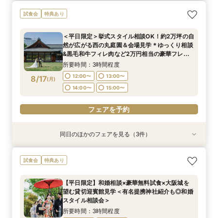
【料理重視の方へおすすめ】組数限定◆グラン
【神社式相談フェア】提携有名神社紹介!AM来館
ガーデン挙式丸わかり◎2万坪の庭園満喫×オリ
【東京開催/土日】東京サロンで《大阪迎賓館》
試食会
特典あり
シェフ豊後昌幸が手掛ける黒毛和牛etc2万円相
で本番さながらの披露宴体験 国産 和牛フィレ肉
ジナルウェディング庭園&会場見学×国産和牛
のご相談＆お打合せ！
当和フレンチ試食会×貸切迎賓館見学フェア
など和フレンチ試食<1件目来館で前撮り10万円
フィレ肉など豪華試食付＊1件目来館特典付き
所要時間：3時間程度
＜平日限定＞挙式スタイル相談OK！約2万坪の自
分特典>
所要時間：3時間程度
所要時間：3時間程度
所要時間：3時間程度
9:00〜
15:00〜
然が広がる西の丸庭園＆会場見学＊ゆっくり相談
8:45〜
8:45〜
8:45〜
9:00〜
9:00〜
9:00〜
8/16
8/16
8/16
8/16
&黒毛和牛フィレ肉など2万円相当の豪華フレン
(
(
(
(
日
日
日
日
)
)
)
)
チコース
15:00〜
15:00〜
15:00〜
15:15〜
15:15〜
15:15〜
所要時間：3時間程度
フェアを予約
12:00〜
13:00〜
8/17
(
月
)
フェアを予約
フェアを予約
フェアを予約
14:00〜
15:00〜
フェアを予約
同日のほかのフェアを見る（3件）
試食会
試食会
試食会
特典あり
特典あり
特典あり
＜オリジナルウェディング＞2万坪の庭園満喫×
【20名〜ご婚礼がお得】平日限定★ガーデン
【平日限定】和婚相談×豪華無料試食×大阪城を
試食会
特典あり
会場見学×国産和牛フィレ肉など豪華試食付＊貸
チャペル&貸切迎賓館ALL見学会×おもてなしを
望む貸切迎賓館見学＜有名提携神社紹介も◎和婚
切迎賓館で叶える記憶にのこるウェディング
サポート×相談会×豪華2万円相当和フレンチ試食
スタイル相談会＞
【平日限定】和婚相談×豪華無料試食×大阪城を
会
所要時間：3時間程度
所要時間：3時間程度
所要時間：3時間程度
望む貸切迎賓館見学＜有名提携神社紹介も◎和婚
12:00〜
12:00〜
12:00〜
13:00〜
13:00〜
13:00〜
8/17
8/17
8/17
スタイル相談会＞
(
(
(
月
月
月
)
)
)
14:00〜
14:00〜
14:00〜
15:00〜
15:00〜
15:00〜
所要時間：3時間程度