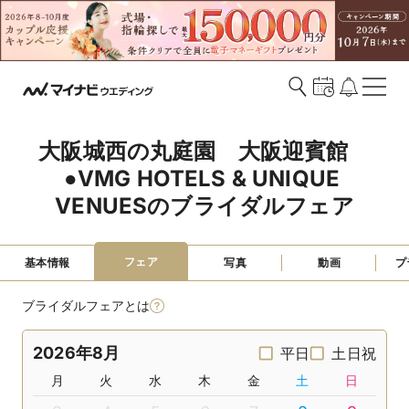
大阪城西の丸庭園　大阪迎賓館　
●VMG HOTELS & UNIQUE 
VENUESのブライダルフェア
フェア
基本情報
写真
動画
プ
ブライダルフェアとは
2026年8月
平日
土日祝
月
火
水
木
金
土
日