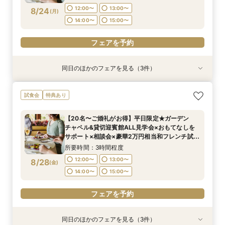
フェアを予約
12:00〜
13:00〜
8/24
(
月
)
フェアを予約
フェアを予約
フェアを予約
14:00〜
15:00〜
フェアを予約
同日のほかのフェアを見る（3件）
試食会
試食会
試食会
特典あり
特典あり
特典あり
＜オリジナルウェディング＞2万坪の庭園満喫×
＜平日限定＞挙式スタイル相談OK！約2万坪の自
【平日限定】和婚相談×豪華無料試食×大阪城を
試食会
特典あり
会場見学×国産和牛フィレ肉など豪華試食付＊貸
然が広がる西の丸庭園＆会場見学＊ゆっくり相談
望む貸切迎賓館見学＜有名提携神社紹介も◎和婚
切迎賓館で叶える記憶にのこるウェディング
&黒毛和牛フィレ肉など2万円相当の豪華フレン
スタイル相談会＞
【20名〜ご婚礼がお得】平日限定★ガーデン
チコース
所要時間：3時間程度
所要時間：3時間程度
所要時間：3時間程度
チャペル&貸切迎賓館ALL見学会×おもてなしを
12:00〜
12:00〜
12:00〜
13:00〜
13:00〜
13:00〜
8/24
8/24
8/24
サポート×相談会×豪華2万円相当和フレンチ試食
(
(
(
月
月
月
)
)
)
会
14:00〜
14:00〜
14:00〜
15:00〜
15:00〜
15:00〜
所要時間：3時間程度
12:00〜
13:00〜
8/28
(
金
)
フェアを予約
フェアを予約
フェアを予約
14:00〜
15:00〜
フェアを予約
同日のほかのフェアを見る（3件）
試食会
試食会
試食会
特典あり
特典あり
特典あり