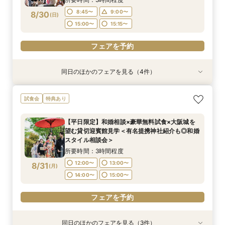
フェアを予約
8:45〜
9:00〜
8/30
(
日
)
フェアを予約
フェアを予約
フェアを予約
15:00〜
15:15〜
フェアを予約
同日のほかのフェアを見る（4件）
試食会
試食会
試食会
試食会
特典あり
特典あり
特典あり
特典あり
【料理重視の方へおすすめ】組数限定◆グラン
【神社式相談フェア】提携有名神社紹介!AM来館
ガーデン挙式丸わかり◎2万坪の庭園満喫×オリ
【東京開催/土日】東京サロンで《大阪迎賓館》
試食会
特典あり
シェフ豊後昌幸が手掛ける黒毛和牛etc2万円相
で本番さながらの披露宴体験 国産 和牛フィレ肉
ジナルウェディング庭園&会場見学×国産和牛
のご相談＆お打合せ！
当和フレンチ試食会×貸切迎賓館見学フェア
など和フレンチ試食<1件目来館で前撮り10万円
フィレ肉など豪華試食付＊1件目来館特典付き
所要時間：3時間程度
【平日限定】和婚相談×豪華無料試食×大阪城を
分特典>
所要時間：3時間程度
所要時間：3時間程度
所要時間：3時間程度
9:00〜
15:00〜
望む貸切迎賓館見学＜有名提携神社紹介も◎和婚
8:45〜
8:45〜
8:45〜
9:00〜
9:00〜
9:00〜
8/30
8/30
8/30
8/30
スタイル相談会＞
(
(
(
(
日
日
日
日
)
)
)
)
15:00〜
15:00〜
15:00〜
15:15〜
15:15〜
15:15〜
所要時間：3時間程度
フェアを予約
12:00〜
13:00〜
8/31
(
月
)
フェアを予約
フェアを予約
フェアを予約
14:00〜
15:00〜
フェアを予約
同日のほかのフェアを見る（3件）
試食会
試食会
試食会
特典あり
特典あり
特典あり