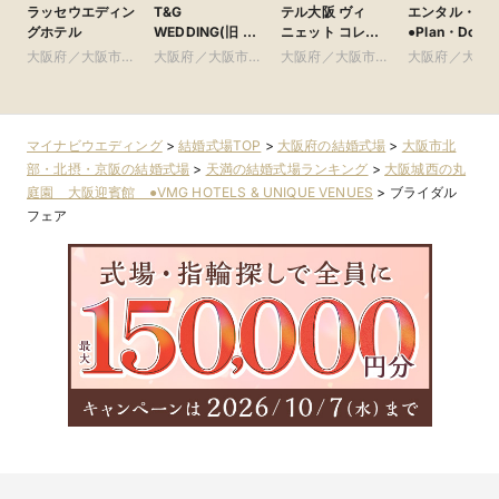
ラッセウエディン
T&G
テル大阪 ヴィ
エンタル・大
グホテル
WEDDING(旧 ア
ニェット コレク
●Plan・Do・S
ルモニーアンブ
ション
グループ
大阪府／大阪市北
大阪府／大阪市南
大阪府／大阪市北
大阪府／大阪
ラッセイットハウ
部・北摂・京阪
部・東大阪
部・北摂・京阪
部・北摂・京
ス)
マイナビウエディング
>
結婚式場TOP
>
大阪府の結婚式場
>
大阪市北
部・北摂・京阪の結婚式場
>
天満の結婚式場ランキング
>
大阪城西の丸
庭園 大阪迎賓館 ●VMG HOTELS & UNIQUE VENUES
>
ブライダル
フェア