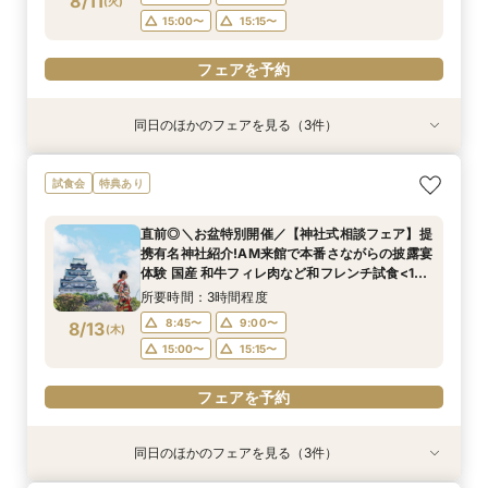
8/11
(
火
)
フェアを予約
フェアを予約
フェアを予約
15:00〜
15:15〜
フェアを予約
同日のほかのフェアを見る（3件）
試食会
試食会
試食会
特典あり
特典あり
特典あり
【料理重視の方へおすすめ】組数限定◆グラン
【神社式相談フェア】提携有名神社紹介!AM来館
好評！ガーデン挙式丸わかり◎2万坪の庭園満喫
試食会
特典あり
シェフ豊後昌幸が手掛ける黒毛和牛etc2万円相
で本番さながらの披露宴体験 国産 和牛フィレ肉
×オリジナルウェディング庭園&会場見学×国産和
当和フレンチ試食会×貸切迎賓館見学フェア
など和フレンチ試食<1件目来館で前撮り10万円
牛フィレ肉など豪華試食付＊1件目来館特典付き
直前◎＼お盆特別開催／【神社式相談フェア】提
分特典>
所要時間：3時間程度
所要時間：3時間程度
所要時間：3時間程度
携有名神社紹介!AM来館で本番さながらの披露宴
8:45〜
8:45〜
8:45〜
9:00〜
9:00〜
9:00〜
8/11
8/11
8/11
体験 国産 和牛フィレ肉など和フレンチ試食<1件
(
(
(
火
火
火
)
)
)
目来館で前撮り10万円分特典>
15:00〜
15:00〜
15:00〜
15:15〜
15:15〜
15:15〜
所要時間：3時間程度
8:45〜
9:00〜
8/13
(
木
)
フェアを予約
フェアを予約
フェアを予約
15:00〜
15:15〜
フェアを予約
同日のほかのフェアを見る（3件）
試食会
試食会
試食会
特典あり
特典あり
特典あり