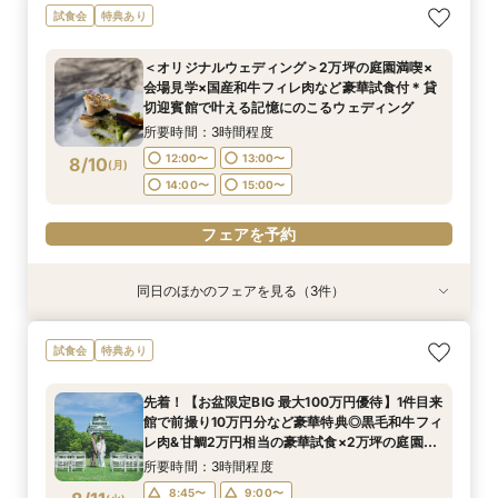
残▲【当館人気NO.1★最大55万円優待】甘鯛&黒
ガーデン挙式丸わかり◎2万坪の庭園満喫×オリ
【8/9限定5大特典】東京サロンで《大阪迎賓
試食会
特典あり
毛和牛など豪華試食×大阪城を望む庭園&迎賓館
ジナルウェディング庭園&会場見学×国産和牛
館》のご相談＆お打合せ
を見学◎初見学限定で料理 ランクUP特典など豪
フィレ肉など豪華試食付＊1件目来館特典付き
所要時間：3時間程度
＜オリジナルウェディング＞2万坪の庭園満喫×
華特典付きBIGフェア
所要時間：3時間程度
所要時間：3時間程度
9:00〜
15:00〜
会場見学×国産和牛フィレ肉など豪華試食付＊貸
8:45〜
8:45〜
9:00〜
9:00〜
8/9
8/9
8/9
切迎賓館で叶える記憶にのこるウェディング
(
(
(
日
日
日
)
)
)
15:00〜
15:00〜
15:15〜
15:15〜
所要時間：3時間程度
フェアを予約
12:00〜
13:00〜
8/10
(
月
)
フェアを予約
フェアを予約
14:00〜
15:00〜
フェアを予約
同日のほかのフェアを見る（3件）
試食会
試食会
試食会
特典あり
特典あり
特典あり
＜平日限定＞挙式スタイル相談OK！約2万坪の自
【20名〜ご婚礼がお得】平日限定★ガーデン
【平日限定】和婚相談×豪華無料試食×大阪城を
試食会
特典あり
然が広がる西の丸庭園＆会場見学＊ゆっくり相談
チャペル&貸切迎賓館ALL見学会×おもてなしを
望む貸切迎賓館見学＜有名提携神社紹介も◎和婚
&黒毛和牛フィレ肉など2万円相当の豪華フレン
サポート×相談会×豪華2万円相当和フレンチ試食
スタイル相談会＞
先着！【お盆限定BIG 最大100万円優待】1件目来
チコース
会
所要時間：3時間程度
所要時間：3時間程度
所要時間：3時間程度
館で前撮り10万円分など豪華特典◎黒毛和牛フィ
12:00〜
12:00〜
12:00〜
13:00〜
13:00〜
13:00〜
8/10
8/10
8/10
レ肉&甘鯛2万円相当の豪華試食×2万坪の庭園
(
(
(
月
月
月
)
)
)
+迎賓館の見学ツアー
14:00〜
14:00〜
14:00〜
15:00〜
15:00〜
15:00〜
所要時間：3時間程度
8:45〜
9:00〜