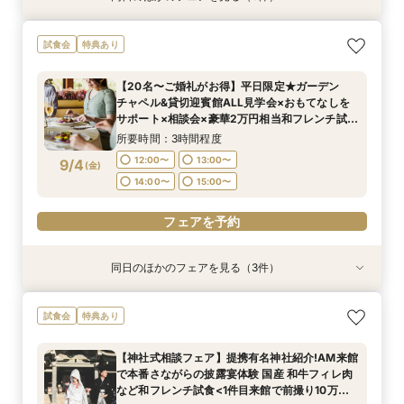
＜オリジナルウェディング＞2万坪の庭園満喫×
＜平日限定＞挙式スタイル相談OK！約2万坪の自
【20名〜ご婚礼がお得】平日限定★ガーデン
試食会
特典あり
会場見学×国産和牛フィレ肉など豪華試食付＊貸
然が広がる西の丸庭園＆会場見学＊ゆっくり相談
チャペル&貸切迎賓館ALL見学会×おもてなしを
切迎賓館で叶える記憶にのこるウェディング
&黒毛和牛フィレ肉など2万円相当の豪華フレン
サポート×相談会×豪華2万円相当和フレンチ試食
【20名〜ご婚礼がお得】平日限定★ガーデン
チコース
会
所要時間：3時間程度
所要時間：3時間程度
所要時間：3時間程度
チャペル&貸切迎賓館ALL見学会×おもてなしを
12:00〜
12:00〜
12:00〜
13:00〜
13:00〜
13:00〜
8/31
8/31
8/31
サポート×相談会×豪華2万円相当和フレンチ試食
(
(
(
月
月
月
)
)
)
会
14:00〜
14:00〜
14:00〜
15:00〜
15:00〜
15:00〜
所要時間：3時間程度
12:00〜
13:00〜
9/4
(
金
)
フェアを予約
フェアを予約
フェアを予約
14:00〜
15:00〜
フェアを予約
同日のほかのフェアを見る（3件）
試食会
試食会
試食会
特典あり
特典あり
特典あり
＜オリジナルウェディング＞2万坪の庭園満喫×
＜平日限定＞挙式スタイル相談OK！約2万坪の自
【平日限定】和婚相談×豪華無料試食×大阪城を
試食会
特典あり
会場見学×国産和牛フィレ肉など豪華試食付＊貸
然が広がる西の丸庭園＆会場見学＊ゆっくり相談
望む貸切迎賓館見学＜有名提携神社紹介も◎和婚
切迎賓館で叶える記憶にのこるウェディング
&黒毛和牛フィレ肉など2万円相当の豪華フレン
スタイル相談会＞
【神社式相談フェア】提携有名神社紹介!AM来館
チコース
所要時間：3時間程度
所要時間：3時間程度
所要時間：3時間程度
で本番さながらの披露宴体験 国産 和牛フィレ肉
12:00〜
12:00〜
12:00〜
13:00〜
13:00〜
13:00〜
9/4
9/4
9/4
など和フレンチ試食<1件目来館で前撮り10万円
(
(
(
金
金
金
)
)
)