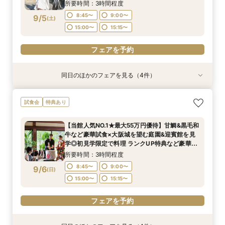
分特典>
14:00〜
14:00〜
14:00〜
15:00〜
15:00〜
15:00〜
所要時間：3時間程度
8:45〜
9:00〜
9/5
(
土
)
フェアを予約
フェアを予約
フェアを予約
15:00〜
15:15〜
フェアを予約
同日のほかのフェアを見る（4件）
試食会
試食会
試食会
試食会
特典あり
特典あり
特典あり
特典あり
【料理重視の方へおすすめ】組数限定◆グラン
【当館人気NO.1★最大55万円優待】甘鯛&黒毛和
ガーデン挙式丸わかり◎2万坪の庭園満喫×オリ
【東京開催/土日】東京サロンで《大阪迎賓館》
試食会
特典あり
シェフ豊後昌幸が手掛ける黒毛和牛etc2万円相
牛など豪華試食×大阪城を望む庭園&迎賓館を見
ジナルウェディング庭園&会場見学×国産和牛
のご相談＆お打合せ！
当和フレンチ試食会×貸切迎賓館見学フェア
学◎初見学限定で料理 ランクUP特典など豪華特
フィレ肉など豪華試食付＊1件目来館特典付き
所要時間：3時間程度
【当館人気NO.1★最大55万円優待】甘鯛&黒毛和
典付きBIGフェア
所要時間：3時間程度
所要時間：3時間程度
所要時間：3時間程度
9:00〜
15:00〜
牛など豪華試食×大阪城を望む庭園&迎賓館を見
8:45〜
8:45〜
8:45〜
9:00〜
9:00〜
9:00〜
9/5
9/5
9/5
9/5
学◎初見学限定で料理 ランクUP特典など豪華特
(
(
(
(
土
土
土
土
)
)
)
)
典付きBIGフェア
15:00〜
15:00〜
15:00〜
15:15〜
15:15〜
15:15〜
所要時間：3時間程度
フェアを予約
8:45〜
9:00〜
9/6
(
日
)
フェアを予約
フェアを予約
フェアを予約
15:00〜
15:15〜
フェアを予約