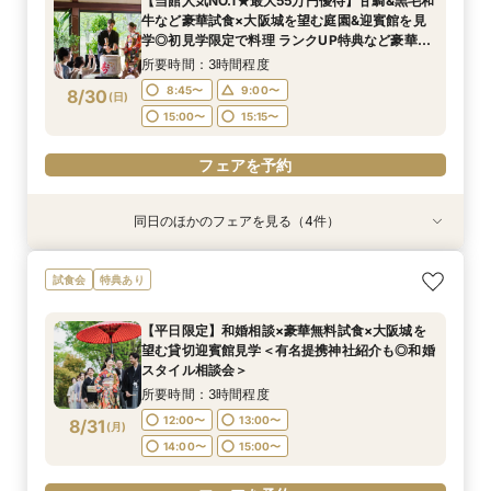
【当館人気NO.1★最大55万円優待】甘鯛&黒毛和
分特典>
所要時間：3時間程度
所要時間：3時間程度
所要時間：3時間程度
9:00〜
15:00〜
牛など豪華試食×大阪城を望む庭園&迎賓館を見
8:45〜
8:45〜
8:45〜
9:00〜
9:00〜
9:00〜
8/29
8/29
8/29
8/29
学◎初見学限定で料理 ランクUP特典など豪華特
(
(
(
(
土
土
土
土
)
)
)
)
典付きBIGフェア
15:00〜
15:00〜
15:00〜
15:15〜
15:15〜
15:15〜
所要時間：3時間程度
フェアを予約
8:45〜
9:00〜
8/30
(
日
)
フェアを予約
フェアを予約
フェアを予約
15:00〜
15:15〜
フェアを予約
同日のほかのフェアを見る（4件）
試食会
試食会
試食会
試食会
特典あり
特典あり
特典あり
特典あり
【東京開催/土日】東京サロンで《大阪迎賓館》
ガーデン挙式丸わかり◎2万坪の庭園満喫×オリ
【料理重視の方へおすすめ】組数限定◆グラン
【神社式相談フェア】提携有名神社紹介!AM来館
試食会
特典あり
のご相談＆お打合せ！
ジナルウェディング庭園&会場見学×国産和牛
シェフ豊後昌幸が手掛ける黒毛和牛etc2万円相
で本番さながらの披露宴体験 国産 和牛フィレ肉
フィレ肉など豪華試食付＊1件目来館特典付き
当和フレンチ試食会×貸切迎賓館見学フェア
など和フレンチ試食<1件目来館で前撮り10万円
所要時間：3時間程度
【平日限定】和婚相談×豪華無料試食×大阪城を
分特典>
所要時間：3時間程度
所要時間：3時間程度
所要時間：3時間程度
9:00〜
15:00〜
望む貸切迎賓館見学＜有名提携神社紹介も◎和婚
8:45〜
8:45〜
8:45〜
9:00〜
9:00〜
9:00〜
8/30
8/30
8/30
8/30
スタイル相談会＞
(
(
(
(
日
日
日
日
)
)
)
)
15:00〜
15:00〜
15:00〜
15:15〜
15:15〜
15:15〜
所要時間：3時間程度
フェアを予約
12:00〜
13:00〜
8/31
(
月
)
フェアを予約
フェアを予約
フェアを予約
14:00〜
15:00〜