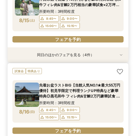
8:45〜
8:45〜
8:45〜
9:00〜
9:00〜
9:00〜
8/14
8/14
8/14
牛フィレ肉&甘鯛2万円相当の豪華試食×2万坪の
(
(
(
金
金
金
)
)
)
庭園+迎賓館の見学ツアー
15:00〜
15:00〜
15:00〜
15:15〜
15:15〜
15:15〜
所要時間：3時間程度
8:45〜
9:00〜
8/15
(
土
)
フェアを予約
フェアを予約
フェアを予約
15:00〜
15:15〜
フェアを予約
同日のほかのフェアを見る（4件）
試食会
試食会
試食会
試食会
特典あり
特典あり
特典あり
特典あり
お盆プレミアム【神社式相談フェア】提携有名神
【東京開催/土日】東京サロンで《大阪迎賓館》
【料理重視の方へおすすめ】組数限定◆グラン
ガーデン挙式丸わかり◎2万坪の庭園満喫×オリ
試食会
特典あり
社紹介!AM来館で本番さながらの披露宴体験 国
のご相談＆お打合せ！
シェフ豊後昌幸が手掛ける黒毛和牛etc2万円相
ジナルウェディング庭園&会場見学×国産和牛
産 和牛フィレ肉など和フレンチ試食<1件目来館
当和フレンチ試食会×貸切迎賓館見学フェア
フィレ肉など豪華試食付＊1件目来館特典付き
所要時間：3時間程度
先着お盆ラストBIG【当館人気NO.1★最大55万円
で前撮り10万円分特典>
所要時間：3時間程度
所要時間：3時間程度
所要時間：3時間程度
9:00〜
15:00〜
優待】初見学限定で料理ランクUP特典など豪華
8:45〜
8:45〜
8:45〜
9:00〜
9:00〜
9:00〜
8/15
8/15
8/15
8/15
特典◎黒毛和牛 フィレ肉&甘鯛2万円豪華試食 非
(
(
(
(
土
土
土
土
)
)
)
)
公開茶室で和抹茶体験 庭園+迎賓館の見学ツアー
15:00〜
15:00〜
15:00〜
15:15〜
15:15〜
15:15〜
所要時間：3時間程度
フェアを予約
8:45〜
9:00〜
8/16
(
日
)
フェアを予約
フェアを予約
フェアを予約
15:00〜
15:15〜
フェアを予約