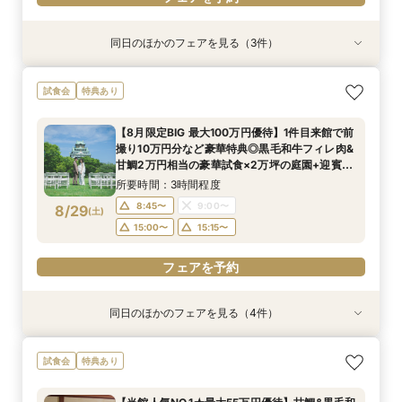
同日のほかのフェアを見る（3件）
試食会
試食会
試食会
特典あり
特典あり
特典あり
＜平日限定＞挙式スタイル相談OK！約2万坪の自
【平日限定】和婚相談×豪華無料試食×大阪城を
＜オリジナルウェディング＞2万坪の庭園満喫×
試食会
特典あり
然が広がる西の丸庭園＆会場見学＊ゆっくり相談
望む貸切迎賓館見学＜有名提携神社紹介も◎和婚
会場見学×国産和牛フィレ肉など豪華試食付＊貸
&黒毛和牛フィレ肉など2万円相当の豪華フレン
スタイル相談会＞
切迎賓館で叶える記憶にのこるウェディング
【8月限定BIG 最大100万円優待】1件目来館で前
チコース
所要時間：3時間程度
所要時間：3時間程度
所要時間：3時間程度
撮り10万円分など豪華特典◎黒毛和牛フィレ肉&
12:00〜
12:00〜
12:00〜
13:00〜
13:00〜
13:00〜
8/28
8/28
8/28
甘鯛2万円相当の豪華試食×2万坪の庭園+迎賓館
(
(
(
金
金
金
)
)
)
の見学ツアー
14:00〜
14:00〜
14:00〜
15:00〜
15:00〜
15:00〜
所要時間：3時間程度
8:45〜
9:00〜
8/29
(
土
)
フェアを予約
フェアを予約
フェアを予約
15:00〜
15:15〜
フェアを予約
同日のほかのフェアを見る（4件）
試食会
試食会
試食会
試食会
特典あり
特典あり
特典あり
特典あり
【東京開催/土日】東京サロンで《大阪迎賓館》
ガーデン挙式丸わかり◎2万坪の庭園満喫×オリ
【料理重視の方へおすすめ】組数限定◆グラン
【神社式相談フェア】提携有名神社紹介!AM来館
試食会
特典あり
のご相談＆お打合せ！
ジナルウェディング庭園&会場見学×国産和牛
シェフ豊後昌幸が手掛ける黒毛和牛etc2万円相
で本番さながらの披露宴体験 国産 和牛フィレ肉
フィレ肉など豪華試食付＊1件目来館特典付き
当和フレンチ試食会×貸切迎賓館見学フェア
など和フレンチ試食<1件目来館で前撮り10万円
所要時間：3時間程度