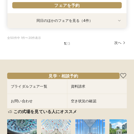
フェアを予約
同日のほかのフェアを見る（4件）
試食会
試食会
試食会
試食会
特典あり
特典あり
特典あり
特典あり
【東京開催/土日】東京サロンで《大阪迎賓館》
ガーデン挙式丸わかり◎2万坪の庭園満喫×オリ
【料理重視の方へおすすめ】組数限定◆グラン
【当館人気NO.1★最大55万円優待】甘鯛&黒毛和
全50件中 1件〜20件表示
のご相談＆お打合せ！
ジナルウェディング庭園&会場見学×国産和牛
シェフ豊後昌幸が手掛ける黒毛和牛etc2万円相
牛など豪華試食×大阪城を望む庭園&迎賓館を見
次へ
1
2
3
フィレ肉など豪華試食付＊1件目来館特典付き
当和フレンチ試食会×貸切迎賓館見学フェア
学◎初見学限定で料理 ランクUP特典など豪華特
所要時間：3時間程度
典付きBIGフェア
所要時間：3時間程度
所要時間：3時間程度
所要時間：3時間程度
9:00〜
15:00〜
8:45〜
8:45〜
8:45〜
9:00〜
9:00〜
9:00〜
9/12
9/12
9/12
9/12
(
(
(
(
土
土
土
土
)
)
)
)
15:00〜
15:00〜
15:00〜
15:15〜
15:15〜
15:15〜
フェアを予約
見学・相談予約
フェアを予約
フェアを予約
フェアを予約
ブライダルフェア一覧
資料請求
お問い合わせ
空き状況の確認
この式場を見ている人にオススメ