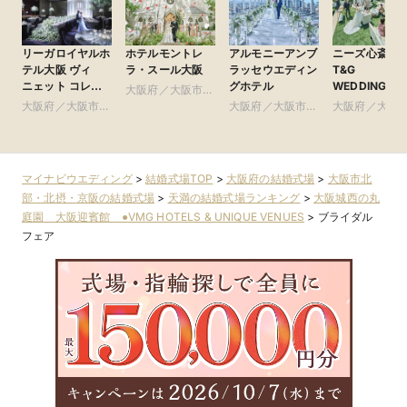
リーガロイヤルホ
ホテルモントレ
アルモニーアンブ
ニーズ心斎橋 b
テル大阪 ヴィ
ラ・スール大阪
ラッセウエディン
T&G
ニェット コレク
グホテル
WEDDING(旧
大阪府／大阪市北
ション
ルモニーアン
大阪府／大阪市北
部・北摂・京阪
大阪府／大阪市北
大阪府／大阪
ラッセイット
部・北摂・京阪
部・北摂・京阪
部・東大阪
ス)
マイナビウエディング
>
結婚式場TOP
>
大阪府の結婚式場
>
大阪市北
部・北摂・京阪の結婚式場
>
天満の結婚式場ランキング
>
大阪城西の丸
庭園 大阪迎賓館 ●VMG HOTELS & UNIQUE VENUES
>
ブライダル
フェア