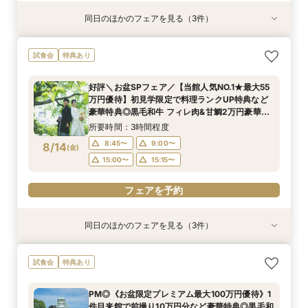
同日のほかのフェアを見る（3件）
試食会
試食会
試食会
特典あり
特典あり
特典あり
【料理重視の方へおすすめ】組数限定◆グラン
ガーデン挙式丸わかり◎2万坪の庭園満喫×オリ
【当館人気NO.1★最大55万円優待】甘鯛&黒毛和
試食会
特典あり
シェフ豊後昌幸が手掛ける黒毛和牛etc2万円相
ジナルウェディング庭園&会場見学×国産和牛
牛など豪華試食×大阪城を望む庭園&迎賓館を見
当和フレンチ試食会×貸切迎賓館見学フェア
フィレ肉など豪華試食付＊1件目来館特典付き
学◎初見学限定で料理 ランクUP特典など豪華特
好評＼お盆SPフェア／【当館人気NO.1★最大55
典付きBIGフェア
所要時間：3時間程度
所要時間：3時間程度
所要時間：3時間程度
万円優待】初見学限定で料理ランクUP特典など
8:45〜
8:45〜
8:45〜
9:00〜
9:00〜
9:00〜
8/13
8/13
8/13
豪華特典◎黒毛和牛 フィレ肉&甘鯛2万円豪華試
(
(
(
木
木
木
)
)
)
食 非公開茶室で和抹茶体験 庭園+迎賓館の見学
15:00〜
15:00〜
15:00〜
15:15〜
15:15〜
15:15〜
所要時間：3時間程度
ツアー
8:45〜
9:00〜
8/14
(
金
)
フェアを予約
フェアを予約
フェアを予約
15:00〜
15:15〜
フェアを予約
同日のほかのフェアを見る（3件）
試食会
試食会
試食会
特典あり
特典あり
特典あり
ガーデン挙式丸わかり◎2万坪の庭園満喫×オリ
【料理重視の方へおすすめ】組数限定◆グラン
【神社式相談フェア】提携有名神社紹介!AM来館
試食会
特典あり
ジナルウェディング庭園&会場見学×国産和牛
シェフ豊後昌幸が手掛ける黒毛和牛etc2万円相
で本番さながらの披露宴体験 国産 和牛フィレ肉
フィレ肉など豪華試食付＊1件目来館特典付き
当和フレンチ試食会×貸切迎賓館見学フェア
など和フレンチ試食<1件目来館で前撮り10万円
PM◎《お盆限定プレミアム最大100万円優待》1
分特典>
所要時間：3時間程度
所要時間：3時間程度
所要時間：3時間程度
件目来館で前撮り10万円分など豪華特典◎黒毛和