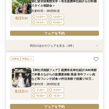
望む貸切迎賓館見学＜有名提携神社紹介も◎和婚
12:00〜
12:00〜
12:00〜
13:00〜
13:00〜
13:00〜
8/17
8/17
8/17
スタイル相談会＞
(
(
(
月
月
月
)
)
)
14:00〜
14:00〜
14:00〜
15:00〜
15:00〜
15:00〜
所要時間：3時間程度
12:00〜
13:00〜
8/21
(
金
)
フェアを予約
フェアを予約
フェアを予約
14:00〜
15:00〜
フェアを予約
同日のほかのフェアを見る（3件）
試食会
試食会
試食会
特典あり
特典あり
特典あり
＜平日限定＞挙式スタイル相談OK！約2万坪の自
【20名〜ご婚礼がお得】平日限定★ガーデン
＜オリジナルウェディング＞2万坪の庭園満喫×
試食会
特典あり
然が広がる西の丸庭園＆会場見学＊ゆっくり相談
チャペル&貸切迎賓館ALL見学会×おもてなしを
会場見学×国産和牛フィレ肉など豪華試食付＊貸
&黒毛和牛フィレ肉など2万円相当の豪華フレン
サポート×相談会×豪華2万円相当和フレンチ試食
切迎賓館で叶える記憶にのこるウェディング
【神社式相談フェア】提携有名神社紹介!AM来館
チコース
会
所要時間：3時間程度
所要時間：3時間程度
所要時間：3時間程度
で本番さながらの披露宴体験 国産 和牛フィレ肉
12:00〜
12:00〜
12:00〜
13:00〜
13:00〜
13:00〜
8/21
8/21
8/21
など和フレンチ試食<1件目来館で前撮り10万円
(
(
(
金
金
金
)
)
)
分特典>
14:00〜
14:00〜
14:00〜
15:00〜
15:00〜
15:00〜
所要時間：3時間程度
8:45〜
9:00〜
8/22
(
土
)
フェアを予約
フェアを予約
フェアを予約
15:00〜
15:15〜
フェアを予約