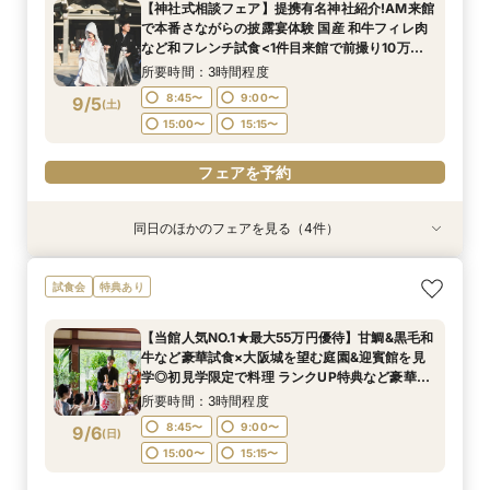
【神社式相談フェア】提携有名神社紹介!AM来館
チコース
所要時間：3時間程度
所要時間：3時間程度
所要時間：3時間程度
で本番さながらの披露宴体験 国産 和牛フィレ肉
12:00〜
12:00〜
12:00〜
13:00〜
13:00〜
13:00〜
9/4
9/4
9/4
など和フレンチ試食<1件目来館で前撮り10万円
(
(
(
金
金
金
)
)
)
分特典>
14:00〜
14:00〜
14:00〜
15:00〜
15:00〜
15:00〜
所要時間：3時間程度
8:45〜
9:00〜
9/5
(
土
)
フェアを予約
フェアを予約
フェアを予約
15:00〜
15:15〜
フェアを予約
同日のほかのフェアを見る（4件）
試食会
試食会
試食会
試食会
特典あり
特典あり
特典あり
特典あり
【東京開催/土日】東京サロンで《大阪迎賓館》
ガーデン挙式丸わかり◎2万坪の庭園満喫×オリ
【料理重視の方へおすすめ】組数限定◆グラン
【当館人気NO.1★最大55万円優待】甘鯛&黒毛和
試食会
特典あり
のご相談＆お打合せ！
ジナルウェディング庭園&会場見学×国産和牛
シェフ豊後昌幸が手掛ける黒毛和牛etc2万円相
牛など豪華試食×大阪城を望む庭園&迎賓館を見
フィレ肉など豪華試食付＊1件目来館特典付き
当和フレンチ試食会×貸切迎賓館見学フェア
学◎初見学限定で料理 ランクUP特典など豪華特
所要時間：3時間程度
【当館人気NO.1★最大55万円優待】甘鯛&黒毛和
典付きBIGフェア
所要時間：3時間程度
所要時間：3時間程度
所要時間：3時間程度
9:00〜
15:00〜
牛など豪華試食×大阪城を望む庭園&迎賓館を見
8:45〜
8:45〜
8:45〜
9:00〜
9:00〜
9:00〜
9/5
9/5
9/5
9/5
学◎初見学限定で料理 ランクUP特典など豪華特
(
(
(
(
土
土
土
土
)
)
)
)
典付きBIGフェア
15:00〜
15:00〜
15:00〜
15:15〜
15:15〜
15:15〜
所要時間：3時間程度
フェアを予約
8:45〜
9:00〜
9/6
(
日
)
フェアを予約
フェアを予約
フェアを予約
15:00〜
15:15〜