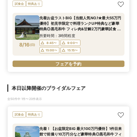
試食会
特典あり
先着お盆ラストBIG【当館人気NO.1★最大55万円
優待】初見学限定で料理ランクUP特典など豪華
特典◎黒毛和牛 フィレ肉&甘鯛2万円豪華試食 非
公開茶室で和抹茶体験 庭園+迎賓館の見学ツアー
所要時間：3時間程度
8:45〜
9:00〜
8/16
(
日
)
15:00〜
15:15〜
フェアを予約
本日以降開催のブライダルフェア
全50件中 1件〜20件表示
試食会
特典あり
先着！【お盆限定BIG 最大100万円優待】1件目来
館で前撮り10万円分など豪華特典◎黒毛和牛フィ