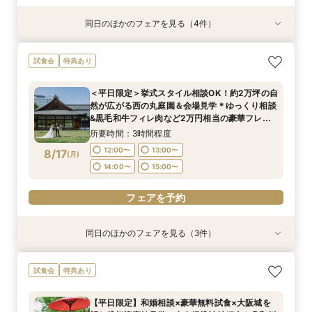
同日のほかのフェアを見る（4件）
試食会
試食会
試食会
試食会
特典あり
特典あり
特典あり
特典あり
【東京開催/土日】東京サロンで《大阪迎賓館》
ガーデン挙式丸わかり◎2万坪の庭園満喫×オリ
【料理重視の方へおすすめ】組数限定◆グラン
【神社式相談フェア】提携有名神社紹介!AM来館
試食会
特典あり
のご相談＆お打合せ！
ジナルウェディング庭園&会場見学×国産和牛
シェフ豊後昌幸が手掛ける黒毛和牛etc2万円相
で本番さながらの披露宴体験 国産 和牛フィレ肉
フィレ肉など豪華試食付＊1件目来館特典付き
当和フレンチ試食会×貸切迎賓館見学フェア
など和フレンチ試食<1件目来館で前撮り10万円
所要時間：3時間程度
＜平日限定＞挙式スタイル相談OK！約2万坪の自
分特典>
所要時間：3時間程度
所要時間：3時間程度
所要時間：3時間程度
9:00〜
15:00〜
然が広がる西の丸庭園＆会場見学＊ゆっくり相談
8:45〜
8:45〜
8:45〜
9:00〜
9:00〜
9:00〜
8/16
8/16
8/16
8/16
&黒毛和牛フィレ肉など2万円相当の豪華フレン
(
(
(
(
日
日
日
日
)
)
)
)
チコース
15:00〜
15:00〜
15:00〜
15:15〜
15:15〜
15:15〜
所要時間：3時間程度
フェアを予約
12:00〜
13:00〜
8/17
(
月
)
フェアを予約
フェアを予約
フェアを予約
14:00〜
15:00〜
フェアを予約
同日のほかのフェアを見る（3件）
試食会
試食会
試食会
特典あり
特典あり
特典あり
【20名〜ご婚礼がお得】平日限定★ガーデン
【平日限定】和婚相談×豪華無料試食×大阪城を
＜オリジナルウェディング＞2万坪の庭園満喫×
試食会
特典あり
チャペル&貸切迎賓館ALL見学会×おもてなしを
望む貸切迎賓館見学＜有名提携神社紹介も◎和婚
会場見学×国産和牛フィレ肉など豪華試食付＊貸
サポート×相談会×豪華2万円相当和フレンチ試食
スタイル相談会＞
切迎賓館で叶える記憶にのこるウェディング
【平日限定】和婚相談×豪華無料試食×大阪城を
会
所要時間：3時間程度
所要時間：3時間程度
所要時間：3時間程度