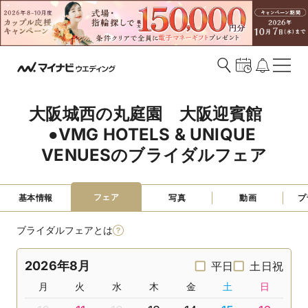
大阪城西の丸庭園　大阪迎賓館　
●VMG HOTELS & UNIQUE 
VENUESのブライダルフェア
フェア
基本情報
写真
動画
プ
ブライダルフェアとは
2026年8月
平日
土日祝
月
火
水
木
金
土
日