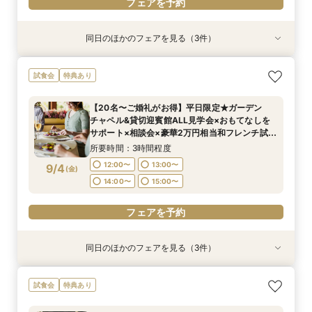
フェアを予約
同日のほかのフェアを見る（3件）
試食会
試食会
試食会
特典あり
特典あり
特典あり
＜平日限定＞挙式スタイル相談OK！約2万坪の自
【20名〜ご婚礼がお得】平日限定★ガーデン
＜オリジナルウェディング＞2万坪の庭園満喫×
試食会
特典あり
然が広がる西の丸庭園＆会場見学＊ゆっくり相談
チャペル&貸切迎賓館ALL見学会×おもてなしを
会場見学×国産和牛フィレ肉など豪華試食付＊貸
&黒毛和牛フィレ肉など2万円相当の豪華フレン
サポート×相談会×豪華2万円相当和フレンチ試食
切迎賓館で叶える記憶にのこるウェディング
【20名〜ご婚礼がお得】平日限定★ガーデン
チコース
会
所要時間：3時間程度
所要時間：3時間程度
所要時間：3時間程度
チャペル&貸切迎賓館ALL見学会×おもてなしを
12:00〜
12:00〜
12:00〜
13:00〜
13:00〜
13:00〜
8/31
8/31
8/31
サポート×相談会×豪華2万円相当和フレンチ試食
(
(
(
月
月
月
)
)
)
会
14:00〜
14:00〜
14:00〜
15:00〜
15:00〜
15:00〜
所要時間：3時間程度
12:00〜
13:00〜
9/4
(
金
)
フェアを予約
フェアを予約
フェアを予約
14:00〜
15:00〜
フェアを予約
同日のほかのフェアを見る（3件）
試食会
試食会
試食会
特典あり
特典あり
特典あり
＜平日限定＞挙式スタイル相談OK！約2万坪の自
【平日限定】和婚相談×豪華無料試食×大阪城を
＜オリジナルウェディング＞2万坪の庭園満喫×
試食会
特典あり
然が広がる西の丸庭園＆会場見学＊ゆっくり相談
望む貸切迎賓館見学＜有名提携神社紹介も◎和婚
会場見学×国産和牛フィレ肉など豪華試食付＊貸
&黒毛和牛フィレ肉など2万円相当の豪華フレン
スタイル相談会＞
切迎賓館で叶える記憶にのこるウェディング