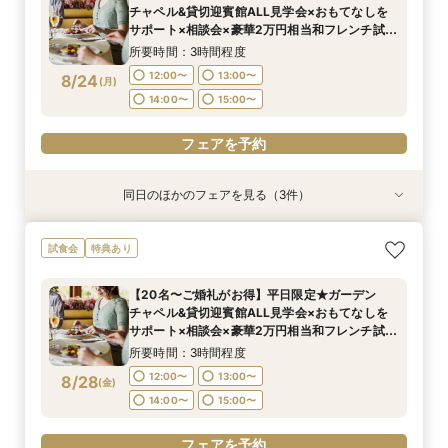
所要時間：3時間程度
所要時間：3時間程度
所要時間：3時間程度
9:00〜
15:00〜
チャペル&貸切迎賓館ALL見学会×おもてなしを
8:45〜
8:45〜
8:45〜
9:00〜
9:00〜
9:00〜
8/23
8/23
8/23
8/23
サポート×相談会×豪華2万円相当和フレンチ試食
(
(
(
(
日
日
日
日
)
)
)
)
会
15:00〜
15:00〜
15:00〜
15:15〜
15:15〜
15:15〜
所要時間：3時間程度
フェアを予約
12:00〜
13:00〜
8/24
(
月
)
フェアを予約
フェアを予約
フェアを予約
14:00〜
15:00〜
フェアを予約
同日のほかのフェアを見る（3件）
試食会
試食会
試食会
特典あり
特典あり
特典あり
＜平日限定＞挙式スタイル相談OK！約2万坪の自
【平日限定】和婚相談×豪華無料試食×大阪城を
＜オリジナルウェディング＞2万坪の庭園満喫×
試食会
特典あり
然が広がる西の丸庭園＆会場見学＊ゆっくり相談
望む貸切迎賓館見学＜有名提携神社紹介も◎和婚
会場見学×国産和牛フィレ肉など豪華試食付＊貸
&黒毛和牛フィレ肉など2万円相当の豪華フレン
スタイル相談会＞
切迎賓館で叶える記憶にのこるウェディング
【20名〜ご婚礼がお得】平日限定★ガーデン
チコース
所要時間：3時間程度
所要時間：3時間程度
所要時間：3時間程度
チャペル&貸切迎賓館ALL見学会×おもてなしを
12:00〜
12:00〜
12:00〜
13:00〜
13:00〜
13:00〜
8/24
8/24
8/24
サポート×相談会×豪華2万円相当和フレンチ試食
(
(
(
月
月
月
)
)
)
会
14:00〜
14:00〜
14:00〜
15:00〜
15:00〜
15:00〜
所要時間：3時間程度
12:00〜
13:00〜
8/28
(
金
)
フェアを予約
フェアを予約
フェアを予約
14:00〜
15:00〜
フェアを予約