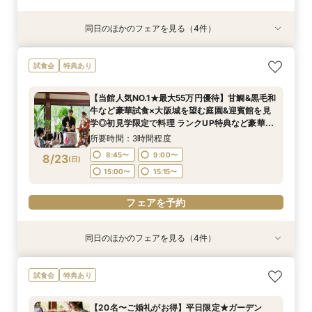
同日のほかのフェアを見る（4件）
試食会
試食会
試食会
試食会
特典あり
特典あり
特典あり
特典あり
【東京開催/土日】東京サロンで《大阪迎賓館》
ガーデン挙式丸わかり◎2万坪の庭園満喫×オリ
【料理重視の方へおすすめ】組数限定◆グラン
【当館人気NO.1★最大55万円優待】甘鯛&黒毛和
試食会
特典あり
のご相談＆お打合せ！
ジナルウェディング庭園&会場見学×国産和牛
シェフ豊後昌幸が手掛ける黒毛和牛etc2万円相
牛など豪華試食×大阪城を望む庭園&迎賓館を見
フィレ肉など豪華試食付＊1件目来館特典付き
当和フレンチ試食会×貸切迎賓館見学フェア
学◎初見学限定で料理 ランクUP特典など豪華特
所要時間：3時間程度
【当館人気NO.1★最大55万円優待】甘鯛&黒毛和
典付きBIGフェア
所要時間：3時間程度
所要時間：3時間程度
所要時間：3時間程度
9:00〜
15:00〜
牛など豪華試食×大阪城を望む庭園&迎賓館を見
8:45〜
8:45〜
8:45〜
9:00〜
9:00〜
9:00〜
8/22
8/22
8/22
8/22
学◎初見学限定で料理 ランクUP特典など豪華特
(
(
(
(
土
土
土
土
)
)
)
)
典付きBIGフェア
15:00〜
15:00〜
15:00〜
15:15〜
15:15〜
15:15〜
所要時間：3時間程度
フェアを予約
8:45〜
9:00〜
8/23
(
日
)
フェアを予約
フェアを予約
フェアを予約
15:00〜
15:15〜
フェアを予約
同日のほかのフェアを見る（4件）
試食会
試食会
試食会
試食会
特典あり
特典あり
特典あり
特典あり
【東京開催/土日】東京サロンで《大阪迎賓館》
ガーデン挙式丸わかり◎2万坪の庭園満喫×オリ
【料理重視の方へおすすめ】組数限定◆グラン
【神社式相談フェア】提携有名神社紹介!AM来館
試食会
特典あり
のご相談＆お打合せ！
ジナルウェディング庭園&会場見学×国産和牛
シェフ豊後昌幸が手掛ける黒毛和牛etc2万円相
で本番さながらの披露宴体験 国産 和牛フィレ肉
フィレ肉など豪華試食付＊1件目来館特典付き
当和フレンチ試食会×貸切迎賓館見学フェア
など和フレンチ試食<1件目来館で前撮り10万円
所要時間：3時間程度
【20名〜ご婚礼がお得】平日限定★ガーデン
分特典>