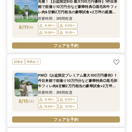
先着！【お盆限定BIG 最大100万円優待】1件目来
館で前撮り10万円分など豪華特典◎黒毛和牛フィ
レ肉&甘鯛2万円相当の豪華試食×2万坪の庭園
+迎賓館の見学ツアー
所要時間：3時間程度
8:45〜
9:00〜
8/11
(
火
)
15:00〜
15:15〜
フェアを予約
試食会
特典あり
PM◎《お盆限定プレミアム最大100万円優待》1
件目来館で前撮り10万円分など豪華特典◎黒毛和
牛フィレ肉&甘鯛2万円相当の豪華試食×2万坪の
庭園+迎賓館の見学ツアー
所要時間：3時間程度
8:45〜
9:00〜
8/15
(
土
)
15:00〜
15:15〜
フェアを予約