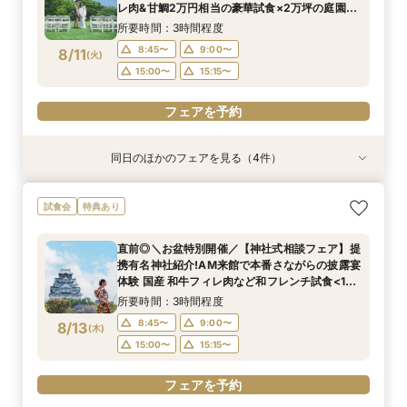
レ肉&甘鯛2万円相当の豪華試食×2万坪の庭園
+迎賓館の見学ツアー
所要時間：3時間程度
8:45〜
9:00〜
8/11
(
火
)
15:00〜
15:15〜
フェアを予約
同日のほかのフェアを見る（4件）
試食会
試食会
試食会
試食会
特典あり
特典あり
特典あり
特典あり
好評！ガーデン挙式丸わかり◎2万坪の庭園満喫
【東京開催/土日】東京サロンで《大阪迎賓館》
【料理重視の方へおすすめ】組数限定◆グラン
【神社式相談フェア】提携有名神社紹介!AM来館
試食会
特典あり
×オリジナルウェディング庭園&会場見学×国産和
のご相談＆お打合せ！
シェフ豊後昌幸が手掛ける黒毛和牛etc2万円相
で本番さながらの披露宴体験 国産 和牛フィレ肉
牛フィレ肉など豪華試食付＊1件目来館特典付き
当和フレンチ試食会×貸切迎賓館見学フェア
など和フレンチ試食<1件目来館で前撮り10万円
所要時間：3時間程度
直前◎＼お盆特別開催／【神社式相談フェア】提
分特典>
所要時間：3時間程度
所要時間：3時間程度
所要時間：3時間程度
9:00〜
15:00〜
携有名神社紹介!AM来館で本番さながらの披露宴
8:45〜
8:45〜
8:45〜
9:00〜
9:00〜
9:00〜
8/11
8/11
8/11
8/11
体験 国産 和牛フィレ肉など和フレンチ試食<1件
(
(
(
(
火
火
火
火
)
)
)
)
目来館で前撮り10万円分特典>
15:00〜
15:00〜
15:00〜
15:15〜
15:15〜
15:15〜
所要時間：3時間程度
フェアを予約
8:45〜
9:00〜
8/13
(
木
)
フェアを予約
フェアを予約
フェアを予約
15:00〜
15:15〜
フェアを予約