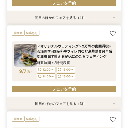
フェアを予約
同日のほかのフェアを見る（4件）
試食会
試食会
試食会
試食会
特典あり
特典あり
特典あり
特典あり
【東京開催/土日】東京サロンで《大阪迎賓館》
ガーデン挙式丸わかり◎2万坪の庭園満喫×オリ
【料理重視の方へおすすめ】組数限定◆グラン
【神社式相談フェア】提携有名神社紹介!AM来館
試食会
特典あり
のご相談＆お打合せ！
ジナルウェディング庭園&会場見学×国産和牛
シェフ豊後昌幸が手掛ける黒毛和牛etc2万円相
で本番さながらの披露宴体験 国産 和牛フィレ肉
フィレ肉など豪華試食付＊1件目来館特典付き
当和フレンチ試食会×貸切迎賓館見学フェア
など和フレンチ試食<1件目来館で前撮り10万円
所要時間：3時間程度
＜オリジナルウェディング＞2万坪の庭園満喫×
分特典>
所要時間：3時間程度
所要時間：3時間程度
所要時間：3時間程度
9:00〜
15:00〜
会場見学×国産和牛フィレ肉など豪華試食付＊貸
8:45〜
8:45〜
8:45〜
9:00〜
9:00〜
9:00〜
9/6
9/6
9/6
9/6
切迎賓館で叶える記憶にのこるウェディング
(
(
(
(
日
日
日
日
)
)
)
)
15:00〜
15:00〜
15:00〜
15:15〜
15:15〜
15:15〜
所要時間：3時間程度
フェアを予約
12:00〜
13:00〜
9/7
(
月
)
フェアを予約
フェアを予約
フェアを予約
14:00〜
15:00〜
フェアを予約
同日のほかのフェアを見る（3件）
試食会
試食会
試食会
特典あり
特典あり
特典あり
＜平日限定＞挙式スタイル相談OK！約2万坪の自
【20名〜ご婚礼がお得】平日限定★ガーデン
【平日限定】和婚相談×豪華無料試食×大阪城を
試食会
特典あり
然が広がる西の丸庭園＆会場見学＊ゆっくり相談
チャペル&貸切迎賓館ALL見学会×おもてなしを
望む貸切迎賓館見学＜有名提携神社紹介も◎和婚
&黒毛和牛フィレ肉など2万円相当の豪華フレン
サポート×相談会×豪華2万円相当和フレンチ試食
スタイル相談会＞