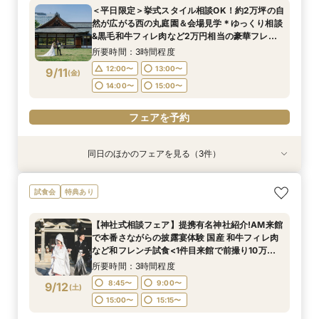
＜平日限定＞挙式スタイル相談OK！約2万坪の自
チコース
会
所要時間：3時間程度
所要時間：3時間程度
所要時間：3時間程度
然が広がる西の丸庭園＆会場見学＊ゆっくり相談
12:00〜
12:00〜
12:00〜
13:00〜
13:00〜
13:00〜
9/7
9/7
9/7
&黒毛和牛フィレ肉など2万円相当の豪華フレン
(
(
(
月
月
月
)
)
)
チコース
14:00〜
14:00〜
14:00〜
15:00〜
15:00〜
15:00〜
所要時間：3時間程度
12:00〜
13:00〜
9/11
(
金
)
フェアを予約
フェアを予約
フェアを予約
14:00〜
15:00〜
フェアを予約
同日のほかのフェアを見る（3件）
試食会
試食会
試食会
特典あり
特典あり
特典あり
【20名〜ご婚礼がお得】平日限定★ガーデン
【平日限定】和婚相談×豪華無料試食×大阪城を
＜オリジナルウェディング＞2万坪の庭園満喫×
試食会
特典あり
チャペル&貸切迎賓館ALL見学会×おもてなしを
望む貸切迎賓館見学＜有名提携神社紹介も◎和婚
会場見学×国産和牛フィレ肉など豪華試食付＊貸
サポート×相談会×豪華2万円相当和フレンチ試食
スタイル相談会＞
切迎賓館で叶える記憶にのこるウェディング
【神社式相談フェア】提携有名神社紹介!AM来館
会
所要時間：3時間程度
所要時間：3時間程度
所要時間：3時間程度
で本番さながらの披露宴体験 国産 和牛フィレ肉
12:00〜
12:00〜
12:00〜
13:00〜
13:00〜
13:00〜
9/11
9/11
9/11
など和フレンチ試食<1件目来館で前撮り10万円
(
(
(
金
金
金
)
)
)
分特典>
14:00〜
14:00〜
14:00〜
15:00〜
15:00〜
15:00〜
所要時間：3時間程度
8:45〜
9:00〜
9/12
(
土
)
フェアを予約
フェアを予約
フェアを予約
15:00〜
15:15〜