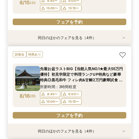
8:45〜
9:00〜
8/15
(
土
)
フェアを予約
フェアを予約
フェアを予約
15:00〜
15:15〜
フェアを予約
同日のほかのフェアを見る（4件）
試食会
試食会
試食会
試食会
特典あり
特典あり
特典あり
特典あり
【料理重視の方へおすすめ】組数限定◆グラン
お盆プレミアム【神社式相談フェア】提携有名神
ガーデン挙式丸わかり◎2万坪の庭園満喫×オリ
【東京開催/土日】東京サロンで《大阪迎賓館》
試食会
特典あり
シェフ豊後昌幸が手掛ける黒毛和牛etc2万円相
社紹介!AM来館で本番さながらの披露宴体験 国
ジナルウェディング庭園&会場見学×国産和牛
のご相談＆お打合せ！
当和フレンチ試食会×貸切迎賓館見学フェア
産 和牛フィレ肉など和フレンチ試食<1件目来館
フィレ肉など豪華試食付＊1件目来館特典付き
所要時間：3時間程度
先着お盆ラストBIG【当館人気NO.1★最大55万円
で前撮り10万円分特典>
所要時間：3時間程度
所要時間：3時間程度
所要時間：3時間程度
9:00〜
15:00〜
優待】初見学限定で料理ランクUP特典など豪華
8:45〜
8:45〜
8:45〜
9:00〜
9:00〜
9:00〜
8/15
8/15
8/15
8/15
特典◎黒毛和牛 フィレ肉&甘鯛2万円豪華試食 非
(
(
(
(
土
土
土
土
)
)
)
)
公開茶室で和抹茶体験 庭園+迎賓館の見学ツアー
15:00〜
15:00〜
15:00〜
15:15〜
15:15〜
15:15〜
所要時間：3時間程度
フェアを予約
8:45〜
9:00〜
8/16
(
日
)
フェアを予約
フェアを予約
フェアを予約
15:00〜
15:15〜
フェアを予約
同日のほかのフェアを見る（4件）
試食会
試食会
試食会
試食会
特典あり
特典あり
特典あり
特典あり