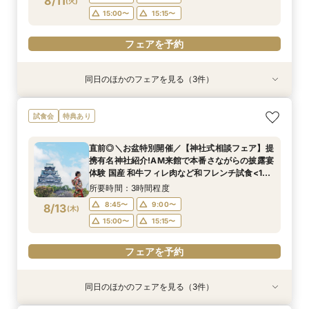
8/11
(
火
)
フェアを予約
フェアを予約
フェアを予約
15:00〜
15:15〜
フェアを予約
同日のほかのフェアを見る（3件）
試食会
試食会
試食会
特典あり
特典あり
特典あり
【料理重視の方へおすすめ】組数限定◆グラン
【神社式相談フェア】提携有名神社紹介!AM来館
好評！ガーデン挙式丸わかり◎2万坪の庭園満喫
試食会
特典あり
シェフ豊後昌幸が手掛ける黒毛和牛etc2万円相
で本番さながらの披露宴体験 国産 和牛フィレ肉
×オリジナルウェディング庭園&会場見学×国産和
当和フレンチ試食会×貸切迎賓館見学フェア
など和フレンチ試食<1件目来館で前撮り10万円
牛フィレ肉など豪華試食付＊1件目来館特典付き
直前◎＼お盆特別開催／【神社式相談フェア】提
分特典>
所要時間：3時間程度
所要時間：3時間程度
所要時間：3時間程度
携有名神社紹介!AM来館で本番さながらの披露宴
8:45〜
8:45〜
8:45〜
9:00〜
9:00〜
9:00〜
8/11
8/11
8/11
体験 国産 和牛フィレ肉など和フレンチ試食<1件
(
(
(
火
火
火
)
)
)
目来館で前撮り10万円分特典>
15:00〜
15:00〜
15:00〜
15:15〜
15:15〜
15:15〜
所要時間：3時間程度
8:45〜
9:00〜
8/13
(
木
)
フェアを予約
フェアを予約
フェアを予約
15:00〜
15:15〜
フェアを予約
同日のほかのフェアを見る（3件）
試食会
試食会
試食会
特典あり
特典あり
特典あり