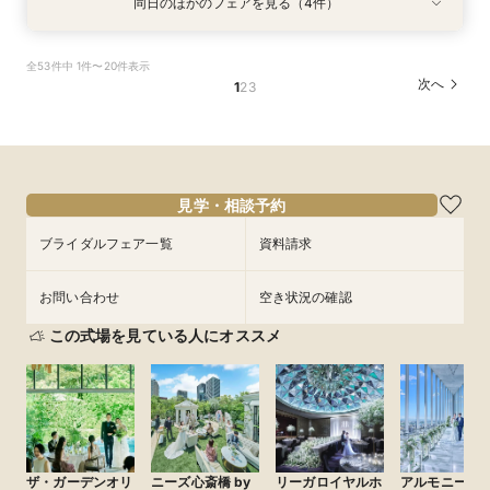
同日のほかのフェアを見る（4件）
試食会
試食会
試食会
試食会
特典あり
特典あり
特典あり
特典あり
【料理重視の方へおすすめ】組数限定◆グラン
【神社式相談フェア】提携有名神社紹介!AM来館
ガーデン挙式丸わかり◎2万坪の庭園満喫×オリ
【東京開催/土日】東京サロンで《大阪迎賓館》
全53件中 1件〜20件表示
シェフ豊後昌幸が手掛ける黒毛和牛etc2万円相
で本番さながらの披露宴体験 国産 和牛フィレ肉
ジナルウェディング庭園&会場見学×国産和牛
のご相談＆お打合せ！
次へ
1
2
3
当和フレンチ試食会×貸切迎賓館見学フェア
など和フレンチ試食<1件目来館で前撮り10万円
フィレ肉など豪華試食付＊1件目来館特典付き
所要時間：3時間程度
分特典>
所要時間：3時間程度
所要時間：3時間程度
所要時間：3時間程度
9:00〜
15:00〜
8:45〜
8:45〜
8:45〜
9:00〜
9:00〜
9:00〜
9/6
9/6
9/6
9/6
(
(
(
(
日
日
日
日
)
)
)
)
15:00〜
15:00〜
15:00〜
15:15〜
15:15〜
15:15〜
フェアを予約
見学・相談予約
フェアを予約
フェアを予約
フェアを予約
ブライダルフェア一覧
資料請求
お問い合わせ
空き状況の確認
この式場を見ている人にオススメ
ザ・ガーデンオリ
ニーズ心斎橋 by
リーガロイヤルホ
アルモニーア