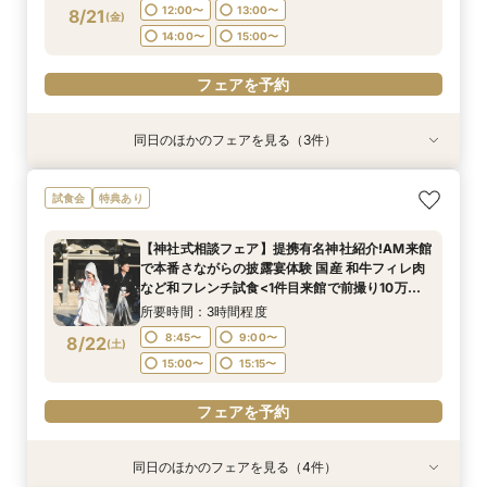
12:00〜
13:00〜
8/21
(
金
)
フェアを予約
フェアを予約
フェアを予約
14:00〜
15:00〜
フェアを予約
同日のほかのフェアを見る（3件）
試食会
試食会
試食会
特典あり
特典あり
特典あり
＜オリジナルウェディング＞2万坪の庭園満喫×
＜平日限定＞挙式スタイル相談OK！約2万坪の自
【20名〜ご婚礼がお得】平日限定★ガーデン
試食会
特典あり
会場見学×国産和牛フィレ肉など豪華試食付＊貸
然が広がる西の丸庭園＆会場見学＊ゆっくり相談
チャペル&貸切迎賓館ALL見学会×おもてなしを
切迎賓館で叶える記憶にのこるウェディング
&黒毛和牛フィレ肉など2万円相当の豪華フレン
サポート×相談会×豪華2万円相当和フレンチ試食
【神社式相談フェア】提携有名神社紹介!AM来館
チコース
会
所要時間：3時間程度
所要時間：3時間程度
所要時間：3時間程度
で本番さながらの披露宴体験 国産 和牛フィレ肉
12:00〜
12:00〜
12:00〜
13:00〜
13:00〜
13:00〜
8/21
8/21
8/21
など和フレンチ試食<1件目来館で前撮り10万円
(
(
(
金
金
金
)
)
)
分特典>
14:00〜
14:00〜
14:00〜
15:00〜
15:00〜
15:00〜
所要時間：3時間程度
8:45〜
9:00〜
8/22
(
土
)
フェアを予約
フェアを予約
フェアを予約
15:00〜
15:15〜
フェアを予約
同日のほかのフェアを見る（4件）
試食会
試食会
試食会
試食会
特典あり
特典あり
特典あり
特典あり