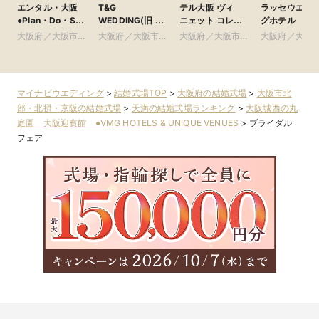
エンタル・大阪
T&G
テル大阪 ヴィ
ラッセウエデ
●Plan・Do・See
WEDDING(旧 ア
ニェット コレク
グホテル
グループ
ルモニーアンブ
ション
大阪府／大阪市北
大阪府／大阪市南
大阪府／大阪市北
大阪府／大阪
ラッセイットハウ
部・北摂・京阪
部・東大阪
部・北摂・京阪
部・北摂・京
ス)
マイナビウエディング
>
結婚式場TOP
>
大阪府の結婚式場
>
大阪市北
部・北摂・京阪の結婚式場
>
天満の結婚式場ランキング
>
大阪城西の丸
庭園 大阪迎賓館 ●VMG HOTELS & UNIQUE VENUES
>
ブライダル
フェア