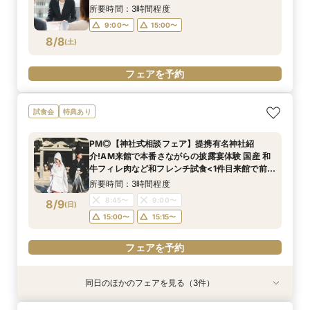
所要時間：3時間程度
9:00〜
15:00〜
8/8
(
土
)
フェアを予約
試食会
特典あり
PM◎【神社式相談フェア】提携有名神社紹
介!AM来館で本番さながらの披露宴体験 国産 和
牛フィレ肉など和フレンチ試食<1件目来館で前撮
り10万円分特典>
所要時間：3時間程度
8:45〜
9:00〜
8/9
(
日
)
15:00〜
15:15〜
フェアを予約
同日のほかのフェアを見る（3件）
試食会
試食会
試食会
特典あり
特典あり
特典あり