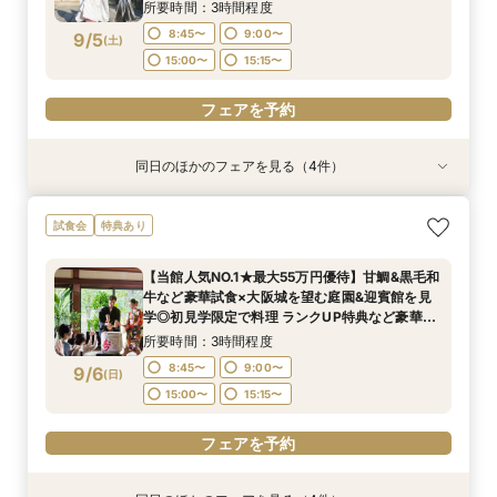
分特典>
14:00〜
14:00〜
14:00〜
15:00〜
15:00〜
15:00〜
所要時間：3時間程度
8:45〜
9:00〜
9/5
(
土
)
フェアを予約
フェアを予約
フェアを予約
15:00〜
15:15〜
フェアを予約
同日のほかのフェアを見る（4件）
試食会
試食会
試食会
試食会
特典あり
特典あり
特典あり
特典あり
【料理重視の方へおすすめ】組数限定◆グラン
【当館人気NO.1★最大55万円優待】甘鯛&黒毛和
ガーデン挙式丸わかり◎2万坪の庭園満喫×オリ
【東京開催/土日】東京サロンで《大阪迎賓館》
試食会
特典あり
シェフ豊後昌幸が手掛ける黒毛和牛etc2万円相
牛など豪華試食×大阪城を望む庭園&迎賓館を見
ジナルウェディング庭園&会場見学×国産和牛
のご相談＆お打合せ！
当和フレンチ試食会×貸切迎賓館見学フェア
学◎初見学限定で料理 ランクUP特典など豪華特
フィレ肉など豪華試食付＊1件目来館特典付き
所要時間：3時間程度
【当館人気NO.1★最大55万円優待】甘鯛&黒毛和
典付きBIGフェア
所要時間：3時間程度
所要時間：3時間程度
所要時間：3時間程度
9:00〜
15:00〜
牛など豪華試食×大阪城を望む庭園&迎賓館を見
8:45〜
8:45〜
8:45〜
9:00〜
9:00〜
9:00〜
9/5
9/5
9/5
9/5
学◎初見学限定で料理 ランクUP特典など豪華特
(
(
(
(
土
土
土
土
)
)
)
)
典付きBIGフェア
15:00〜
15:00〜
15:00〜
15:15〜
15:15〜
15:15〜
所要時間：3時間程度
フェアを予約
8:45〜
9:00〜
9/6
(
日
)
フェアを予約
フェアを予約
フェアを予約
15:00〜
15:15〜
フェアを予約