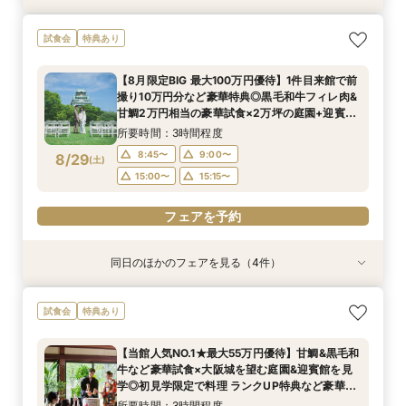
＜オリジナルウェディング＞2万坪の庭園満喫×
＜平日限定＞挙式スタイル相談OK！約2万坪の自
【平日限定】和婚相談×豪華無料試食×大阪城を
試食会
特典あり
会場見学×国産和牛フィレ肉など豪華試食付＊貸
然が広がる西の丸庭園＆会場見学＊ゆっくり相談
望む貸切迎賓館見学＜有名提携神社紹介も◎和婚
切迎賓館で叶える記憶にのこるウェディング
&黒毛和牛フィレ肉など2万円相当の豪華フレン
スタイル相談会＞
【8月限定BIG 最大100万円優待】1件目来館で前
チコース
所要時間：3時間程度
所要時間：3時間程度
所要時間：3時間程度
撮り10万円分など豪華特典◎黒毛和牛フィレ肉&
12:00〜
12:00〜
12:00〜
13:00〜
13:00〜
13:00〜
8/28
8/28
8/28
甘鯛2万円相当の豪華試食×2万坪の庭園+迎賓館
(
(
(
金
金
金
)
)
)
の見学ツアー
14:00〜
14:00〜
14:00〜
15:00〜
15:00〜
15:00〜
所要時間：3時間程度
8:45〜
9:00〜
8/29
(
土
)
フェアを予約
フェアを予約
フェアを予約
15:00〜
15:15〜
フェアを予約
同日のほかのフェアを見る（4件）
試食会
試食会
試食会
試食会
特典あり
特典あり
特典あり
特典あり
【料理重視の方へおすすめ】組数限定◆グラン
【神社式相談フェア】提携有名神社紹介!AM来館
ガーデン挙式丸わかり◎2万坪の庭園満喫×オリ
【東京開催/土日】東京サロンで《大阪迎賓館》
試食会
特典あり
シェフ豊後昌幸が手掛ける黒毛和牛etc2万円相
で本番さながらの披露宴体験 国産 和牛フィレ肉
ジナルウェディング庭園&会場見学×国産和牛
のご相談＆お打合せ！
当和フレンチ試食会×貸切迎賓館見学フェア
など和フレンチ試食<1件目来館で前撮り10万円
フィレ肉など豪華試食付＊1件目来館特典付き
所要時間：3時間程度
【当館人気NO.1★最大55万円優待】甘鯛&黒毛和
分特典>
所要時間：3時間程度
所要時間：3時間程度
所要時間：3時間程度
9:00〜
15:00〜
牛など豪華試食×大阪城を望む庭園&迎賓館を見
8:45〜
8:45〜
8:45〜
9:00〜
9:00〜
9:00〜
8/29
8/29
8/29
8/29
学◎初見学限定で料理 ランクUP特典など豪華特
(
(
(
(
土
土
土
土
)
)
)
)
典付きBIGフェア
15:00〜
15:00〜
15:00〜
15:15〜
15:15〜
15:15〜
所要時間：3時間程度