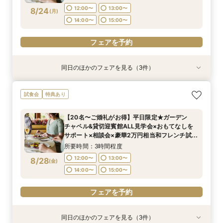
フェアを予約
12:00〜
13:00〜
8/24
(
月
)
フェアを予約
フェアを予約
フェアを予約
14:00〜
15:00〜
フェアを予約
同日のほかのフェアを見る（3件）
試食会
試食会
試食会
特典あり
特典あり
特典あり
＜オリジナルウェディング＞2万坪の庭園満喫×
＜平日限定＞挙式スタイル相談OK！約2万坪の自
【平日限定】和婚相談×豪華無料試食×大阪城を
試食会
特典あり
会場見学×国産和牛フィレ肉など豪華試食付＊貸
然が広がる西の丸庭園＆会場見学＊ゆっくり相談
望む貸切迎賓館見学＜有名提携神社紹介も◎和婚
切迎賓館で叶える記憶にのこるウェディング
&黒毛和牛フィレ肉など2万円相当の豪華フレン
スタイル相談会＞
【20名〜ご婚礼がお得】平日限定★ガーデン
チコース
所要時間：3時間程度
所要時間：3時間程度
所要時間：3時間程度
チャペル&貸切迎賓館ALL見学会×おもてなしを
12:00〜
12:00〜
12:00〜
13:00〜
13:00〜
13:00〜
8/24
8/24
8/24
サポート×相談会×豪華2万円相当和フレンチ試食
(
(
(
月
月
月
)
)
)
会
14:00〜
14:00〜
14:00〜
15:00〜
15:00〜
15:00〜
所要時間：3時間程度
12:00〜
13:00〜
8/28
(
金
)
フェアを予約
フェアを予約
フェアを予約
14:00〜
15:00〜
フェアを予約
同日のほかのフェアを見る（3件）
試食会
試食会
試食会
特典あり
特典あり
特典あり