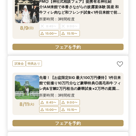
PM◎【神社式相談フェア】提携有名神社紹
介!AM来館で本番さながらの披露宴体験 国産 和
牛フィレ肉など和フレンチ試食<1件目来館で前撮
り10万円分特典>
所要時間：3時間程度
8:45〜
9:00〜
8/9
(
日
)
15:00〜
15:15〜
フェアを予約
試食会
特典あり
先着！【お盆限定BIG 最大100万円優待】1件目来
館で前撮り10万円分など豪華特典◎黒毛和牛フィ
レ肉&甘鯛2万円相当の豪華試食×2万坪の庭園
+迎賓館の見学ツアー
所要時間：3時間程度
8:45〜
9:00〜
8/11
(
火
)
15:00〜
15:15〜
フェアを予約