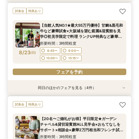
【料理重視の方へおすすめ】組数限定◆グラン
【当館人気NO.1★最大55万円優待】甘鯛&黒毛和
ガーデン挙式丸わかり◎2万坪の庭園満喫×オリ
【東京開催/土日】東京サロンで《大阪迎賓館》
試食会
特典あり
シェフ豊後昌幸が手掛ける黒毛和牛etc2万円相
牛など豪華試食×大阪城を望む庭園&迎賓館を見
ジナルウェディング庭園&会場見学×国産和牛
のご相談＆お打合せ！
当和フレンチ試食会×貸切迎賓館見学フェア
学◎初見学限定で料理 ランクUP特典など豪華特
フィレ肉など豪華試食付＊1件目来館特典付き
所要時間：3時間程度
【当館人気NO.1★最大55万円優待】甘鯛&黒毛和
典付きBIGフェア
所要時間：3時間程度
所要時間：3時間程度
所要時間：3時間程度
9:00〜
15:00〜
牛など豪華試食×大阪城を望む庭園&迎賓館を見
8:45〜
8:45〜
8:45〜
9:00〜
9:00〜
9:00〜
8/22
8/22
8/22
8/22
学◎初見学限定で料理 ランクUP特典など豪華特
(
(
(
(
土
土
土
土
)
)
)
)
典付きBIGフェア
15:00〜
15:00〜
15:00〜
15:15〜
15:15〜
15:15〜
所要時間：3時間程度
フェアを予約
8:45〜
9:00〜
8/23
(
日
)
フェアを予約
フェアを予約
フェアを予約
15:00〜
15:15〜
フェアを予約
同日のほかのフェアを見る（4件）
試食会
試食会
試食会
試食会
特典あり
特典あり
特典あり
特典あり
【料理重視の方へおすすめ】組数限定◆グラン
【神社式相談フェア】提携有名神社紹介!AM来館
ガーデン挙式丸わかり◎2万坪の庭園満喫×オリ
【東京開催/土日】東京サロンで《大阪迎賓館》
試食会
特典あり
シェフ豊後昌幸が手掛ける黒毛和牛etc2万円相
で本番さながらの披露宴体験 国産 和牛フィレ肉
ジナルウェディング庭園&会場見学×国産和牛
のご相談＆お打合せ！
当和フレンチ試食会×貸切迎賓館見学フェア
など和フレンチ試食<1件目来館で前撮り10万円
フィレ肉など豪華試食付＊1件目来館特典付き
所要時間：3時間程度
【20名〜ご婚礼がお得】平日限定★ガーデン
分特典>
所要時間：3時間程度
所要時間：3時間程度
所要時間：3時間程度
9:00〜
15:00〜
チャペル&貸切迎賓館ALL見学会×おもてなしを
8:45〜
8:45〜
8:45〜
9:00〜
9:00〜
9:00〜
8/23
8/23
8/23
8/23
サポート×相談会×豪華2万円相当和フレンチ試食
(
(
(
(
日
日
日
日
)
)
)
)
会
15:00〜
15:00〜
15:00〜
15:15〜
15:15〜
15:15〜
所要時間：3時間程度