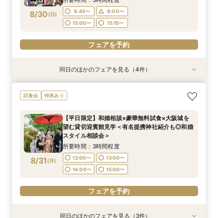
フェアを予約
8:45〜
9:00〜
8/30
(
日
)
フェアを予約
フェアを予約
フェアを予約
15:00〜
15:15〜
フェアを予約
同日のほかのフェアを見る（4件）
試食会
試食会
試食会
試食会
特典あり
特典あり
特典あり
特典あり
【料理重視の方へおすすめ】組数限定◆グラン
【神社式相談フェア】提携有名神社紹介!AM来館
ガーデン挙式丸わかり◎2万坪の庭園満喫×オリ
【東京開催/土日】東京サロンで《大阪迎賓館》
試食会
特典あり
シェフ豊後昌幸が手掛ける黒毛和牛etc2万円相
で本番さながらの披露宴体験 国産 和牛フィレ肉
ジナルウェディング庭園&会場見学×国産和牛
のご相談＆お打合せ！
当和フレンチ試食会×貸切迎賓館見学フェア
など和フレンチ試食<1件目来館で前撮り10万円
フィレ肉など豪華試食付＊1件目来館特典付き
所要時間：3時間程度
【平日限定】和婚相談×豪華無料試食×大阪城を
分特典>
所要時間：3時間程度
所要時間：3時間程度
所要時間：3時間程度
9:00〜
15:00〜
望む貸切迎賓館見学＜有名提携神社紹介も◎和婚
8:45〜
8:45〜
8:45〜
9:00〜
9:00〜
9:00〜
8/30
8/30
8/30
8/30
スタイル相談会＞
(
(
(
(
日
日
日
日
)
)
)
)
15:00〜
15:00〜
15:00〜
15:15〜
15:15〜
15:15〜
所要時間：3時間程度
フェアを予約
12:00〜
13:00〜
8/31
(
月
)
フェアを予約
フェアを予約
フェアを予約
14:00〜
15:00〜
フェアを予約
同日のほかのフェアを見る（3件）
試食会
試食会
試食会
特典あり
特典あり
特典あり