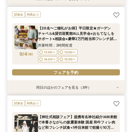
＜オリジナルウェディング＞2万坪の庭園満喫×
＜平日限定＞挙式スタイル相談OK！約2万坪の自
【20名〜ご婚礼がお得】平日限定★ガーデン
試食会
特典あり
会場見学×国産和牛フィレ肉など豪華試食付＊貸
然が広がる西の丸庭園＆会場見学＊ゆっくり相談
チャペル&貸切迎賓館ALL見学会×おもてなしを
切迎賓館で叶える記憶にのこるウェディング
&黒毛和牛フィレ肉など2万円相当の豪華フレン
サポート×相談会×豪華2万円相当和フレンチ試食
【20名〜ご婚礼がお得】平日限定★ガーデン
チコース
会
所要時間：3時間程度
所要時間：3時間程度
所要時間：3時間程度
チャペル&貸切迎賓館ALL見学会×おもてなしを
12:00〜
12:00〜
12:00〜
13:00〜
13:00〜
13:00〜
8/31
8/31
8/31
サポート×相談会×豪華2万円相当和フレンチ試食
(
(
(
月
月
月
)
)
)
会
14:00〜
14:00〜
14:00〜
15:00〜
15:00〜
15:00〜
所要時間：3時間程度
12:00〜
13:00〜
9/4
(
金
)
フェアを予約
フェアを予約
フェアを予約
14:00〜
15:00〜
フェアを予約
同日のほかのフェアを見る（3件）
試食会
試食会
試食会
特典あり
特典あり
特典あり
＜オリジナルウェディング＞2万坪の庭園満喫×
＜平日限定＞挙式スタイル相談OK！約2万坪の自
【平日限定】和婚相談×豪華無料試食×大阪城を
試食会
特典あり
会場見学×国産和牛フィレ肉など豪華試食付＊貸
然が広がる西の丸庭園＆会場見学＊ゆっくり相談
望む貸切迎賓館見学＜有名提携神社紹介も◎和婚
切迎賓館で叶える記憶にのこるウェディング
&黒毛和牛フィレ肉など2万円相当の豪華フレン
スタイル相談会＞
【神社式相談フェア】提携有名神社紹介!AM来館
チコース
所要時間：3時間程度
所要時間：3時間程度
所要時間：3時間程度
で本番さながらの披露宴体験 国産 和牛フィレ肉
12:00〜
12:00〜
12:00〜
13:00〜
13:00〜
13:00〜
9/4
9/4
9/4
など和フレンチ試食<1件目来館で前撮り10万円
(
(
(
金
金
金
)
)
)