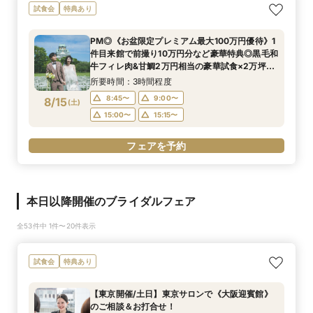
試食会
特典あり
PM◎《お盆限定プレミアム最大100万円優待》1
件目来館で前撮り10万円分など豪華特典◎黒毛和
牛フィレ肉&甘鯛2万円相当の豪華試食×2万坪の
庭園+迎賓館の見学ツアー
所要時間：3時間程度
8:45〜
9:00〜
8/15
(
土
)
15:00〜
15:15〜
フェアを予約
本日以降開催のブライダルフェア
全53件中 1件〜20件表示
試食会
特典あり
【東京開催/土日】東京サロンで《大阪迎賓館》
のご相談＆お打合せ！