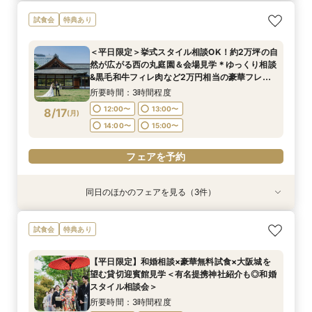
【料理重視の方へおすすめ】組数限定◆グラン
【神社式相談フェア】提携有名神社紹介!AM来館
ガーデン挙式丸わかり◎2万坪の庭園満喫×オリ
【東京開催/土日】東京サロンで《大阪迎賓館》
試食会
特典あり
シェフ豊後昌幸が手掛ける黒毛和牛etc2万円相
で本番さながらの披露宴体験 国産 和牛フィレ肉
ジナルウェディング庭園&会場見学×国産和牛
のご相談＆お打合せ！
当和フレンチ試食会×貸切迎賓館見学フェア
など和フレンチ試食<1件目来館で前撮り10万円
フィレ肉など豪華試食付＊1件目来館特典付き
所要時間：3時間程度
＜平日限定＞挙式スタイル相談OK！約2万坪の自
分特典>
所要時間：3時間程度
所要時間：3時間程度
所要時間：3時間程度
9:00〜
15:00〜
然が広がる西の丸庭園＆会場見学＊ゆっくり相談
8:45〜
8:45〜
8:45〜
9:00〜
9:00〜
9:00〜
8/16
8/16
8/16
8/16
&黒毛和牛フィレ肉など2万円相当の豪華フレン
(
(
(
(
日
日
日
日
)
)
)
)
チコース
15:00〜
15:00〜
15:00〜
15:15〜
15:15〜
15:15〜
所要時間：3時間程度
フェアを予約
12:00〜
13:00〜
8/17
(
月
)
フェアを予約
フェアを予約
フェアを予約
14:00〜
15:00〜
フェアを予約
同日のほかのフェアを見る（3件）
試食会
試食会
試食会
特典あり
特典あり
特典あり
＜オリジナルウェディング＞2万坪の庭園満喫×
【20名〜ご婚礼がお得】平日限定★ガーデン
【平日限定】和婚相談×豪華無料試食×大阪城を
試食会
特典あり
会場見学×国産和牛フィレ肉など豪華試食付＊貸
チャペル&貸切迎賓館ALL見学会×おもてなしを
望む貸切迎賓館見学＜有名提携神社紹介も◎和婚
切迎賓館で叶える記憶にのこるウェディング
サポート×相談会×豪華2万円相当和フレンチ試食
スタイル相談会＞
【平日限定】和婚相談×豪華無料試食×大阪城を
会
所要時間：3時間程度
所要時間：3時間程度
所要時間：3時間程度
望む貸切迎賓館見学＜有名提携神社紹介も◎和婚
12:00〜
12:00〜
12:00〜
13:00〜
13:00〜
13:00〜
8/17
8/17
8/17
スタイル相談会＞
(
(
(
月
月
月
)
)
)
14:00〜
14:00〜
14:00〜
15:00〜
15:00〜
15:00〜
所要時間：3時間程度