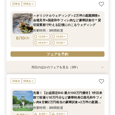
残▲【当館人気NO.1★最大55万円優待】甘鯛&黒
ガーデン挙式丸わかり◎2万坪の庭園満喫×オリ
【8/9限定5大特典】東京サロンで《大阪迎賓
試食会
特典あり
毛和牛など豪華試食×大阪城を望む庭園&迎賓館
ジナルウェディング庭園&会場見学×国産和牛
館》のご相談＆お打合せ
を見学◎初見学限定で料理 ランクUP特典など豪
フィレ肉など豪華試食付＊1件目来館特典付き
所要時間：3時間程度
＜オリジナルウェディング＞2万坪の庭園満喫×
華特典付きBIGフェア
所要時間：3時間程度
所要時間：3時間程度
9:00〜
15:00〜
会場見学×国産和牛フィレ肉など豪華試食付＊貸
8:45〜
8:45〜
9:00〜
9:00〜
8/9
8/9
8/9
切迎賓館で叶える記憶にのこるウェディング
(
(
(
日
日
日
)
)
)
15:00〜
15:00〜
15:15〜
15:15〜
所要時間：3時間程度
フェアを予約
12:00〜
13:00〜
8/10
(
月
)
フェアを予約
フェアを予約
14:00〜
15:00〜
フェアを予約
同日のほかのフェアを見る（3件）
試食会
試食会
試食会
特典あり
特典あり
特典あり
＜平日限定＞挙式スタイル相談OK！約2万坪の自
【20名〜ご婚礼がお得】平日限定★ガーデン
【平日限定】和婚相談×豪華無料試食×大阪城を
試食会
特典あり
然が広がる西の丸庭園＆会場見学＊ゆっくり相談
チャペル&貸切迎賓館ALL見学会×おもてなしを
望む貸切迎賓館見学＜有名提携神社紹介も◎和婚
&黒毛和牛フィレ肉など2万円相当の豪華フレン
サポート×相談会×豪華2万円相当和フレンチ試食
スタイル相談会＞
先着！【お盆限定BIG 最大100万円優待】1件目来
チコース
会
所要時間：3時間程度
所要時間：3時間程度
所要時間：3時間程度
館で前撮り10万円分など豪華特典◎黒毛和牛フィ
12:00〜
12:00〜
12:00〜
13:00〜
13:00〜
13:00〜
8/10
8/10
8/10
レ肉&甘鯛2万円相当の豪華試食×2万坪の庭園
(
(
(
月
月
月
)
)
)
+迎賓館の見学ツアー
14:00〜
14:00〜
14:00〜
15:00〜
15:00〜
15:00〜
所要時間：3時間程度
8:45〜
9:00〜