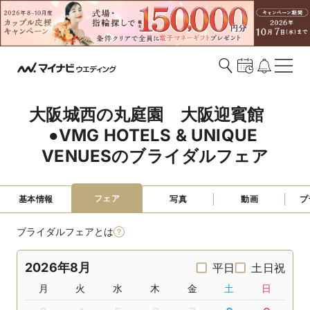
大阪城西の丸庭園　大阪迎賓館　
●VMG HOTELS & UNIQUE 
VENUESのブライダルフェア
フェア
基本情報
写真
動画
プ
ブライダルフェアとは
2026年8月
平日
土日祝
月
火
水
木
金
土
日