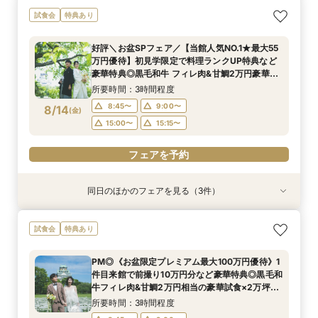
【料理重視の方へおすすめ】組数限定◆グラン
【当館人気NO.1★最大55万円優待】甘鯛&黒毛和
ガーデン挙式丸わかり◎2万坪の庭園満喫×オリ
試食会
特典あり
シェフ豊後昌幸が手掛ける黒毛和牛etc2万円相
牛など豪華試食×大阪城を望む庭園&迎賓館を見
ジナルウェディング庭園&会場見学×国産和牛
当和フレンチ試食会×貸切迎賓館見学フェア
学◎初見学限定で料理 ランクUP特典など豪華特
フィレ肉など豪華試食付＊1件目来館特典付き
好評＼お盆SPフェア／【当館人気NO.1★最大55
典付きBIGフェア
所要時間：3時間程度
所要時間：3時間程度
所要時間：3時間程度
万円優待】初見学限定で料理ランクUP特典など
8:45〜
8:45〜
8:45〜
9:00〜
9:00〜
9:00〜
8/13
8/13
8/13
豪華特典◎黒毛和牛 フィレ肉&甘鯛2万円豪華試
(
(
(
木
木
木
)
)
)
食 非公開茶室で和抹茶体験 庭園+迎賓館の見学
15:00〜
15:00〜
15:00〜
15:15〜
15:15〜
15:15〜
所要時間：3時間程度
ツアー
8:45〜
9:00〜
8/14
(
金
)
フェアを予約
フェアを予約
フェアを予約
15:00〜
15:15〜
フェアを予約
同日のほかのフェアを見る（3件）
試食会
試食会
試食会
特典あり
特典あり
特典あり
【料理重視の方へおすすめ】組数限定◆グラン
【神社式相談フェア】提携有名神社紹介!AM来館
ガーデン挙式丸わかり◎2万坪の庭園満喫×オリ
試食会
特典あり
シェフ豊後昌幸が手掛ける黒毛和牛etc2万円相
で本番さながらの披露宴体験 国産 和牛フィレ肉
ジナルウェディング庭園&会場見学×国産和牛
当和フレンチ試食会×貸切迎賓館見学フェア
など和フレンチ試食<1件目来館で前撮り10万円
フィレ肉など豪華試食付＊1件目来館特典付き
PM◎《お盆限定プレミアム最大100万円優待》1
分特典>
所要時間：3時間程度
所要時間：3時間程度
所要時間：3時間程度
件目来館で前撮り10万円分など豪華特典◎黒毛和
8:45〜
8:45〜
8:45〜
9:00〜
9:00〜
9:00〜
8/14
8/14
8/14
牛フィレ肉&甘鯛2万円相当の豪華試食×2万坪の
(
(
(
金
金
金
)
)
)
庭園+迎賓館の見学ツアー
15:00〜
15:00〜
15:00〜
15:15〜
15:15〜
15:15〜
所要時間：3時間程度