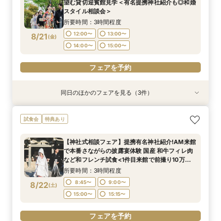
望む貸切迎賓館見学＜有名提携神社紹介も◎和婚
12:00〜
12:00〜
12:00〜
13:00〜
13:00〜
13:00〜
8/17
8/17
8/17
スタイル相談会＞
(
(
(
月
月
月
)
)
)
14:00〜
14:00〜
14:00〜
15:00〜
15:00〜
15:00〜
所要時間：3時間程度
12:00〜
13:00〜
8/21
(
金
)
フェアを予約
フェアを予約
フェアを予約
14:00〜
15:00〜
フェアを予約
同日のほかのフェアを見る（3件）
試食会
試食会
試食会
特典あり
特典あり
特典あり
＜平日限定＞挙式スタイル相談OK！約2万坪の自
【20名〜ご婚礼がお得】平日限定★ガーデン
＜オリジナルウェディング＞2万坪の庭園満喫×
試食会
特典あり
然が広がる西の丸庭園＆会場見学＊ゆっくり相談
チャペル&貸切迎賓館ALL見学会×おもてなしを
会場見学×国産和牛フィレ肉など豪華試食付＊貸
&黒毛和牛フィレ肉など2万円相当の豪華フレン
サポート×相談会×豪華2万円相当和フレンチ試食
切迎賓館で叶える記憶にのこるウェディング
【神社式相談フェア】提携有名神社紹介!AM来館
チコース
会
所要時間：3時間程度
所要時間：3時間程度
所要時間：3時間程度
で本番さながらの披露宴体験 国産 和牛フィレ肉
12:00〜
12:00〜
12:00〜
13:00〜
13:00〜
13:00〜
8/21
8/21
8/21
など和フレンチ試食<1件目来館で前撮り10万円
(
(
(
金
金
金
)
)
)
分特典>
14:00〜
14:00〜
14:00〜
15:00〜
15:00〜
15:00〜
所要時間：3時間程度
8:45〜
9:00〜
8/22
(
土
)
フェアを予約
フェアを予約
フェアを予約
15:00〜
15:15〜
フェアを予約