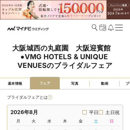
大阪城西の丸庭園　大阪迎賓館　
●VMG HOTELS & UNIQUE 
VENUESのブライダルフェア
フェア
基本情報
写真
動画
プ
ブライダルフェアとは
2026年8月
平日
土日祝
月
火
水
木
金
土
日