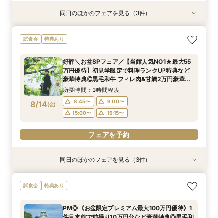
同日のほかのフェアを見る（3件）
試食会
試食会
試食会
特典あり
特典あり
特典あり
ガーデン挙式丸わかり◎2万坪の庭園満喫×オリ
【料理重視の方へおすすめ】組数限定◆グラン
【当館人気NO.1★最大55万円優待】甘鯛&黒毛和
試食会
特典あり
ジナルウェディング庭園&会場見学×国産和牛
シェフ豊後昌幸が手掛ける黒毛和牛etc2万円相
牛など豪華試食×大阪城を望む庭園&迎賓館を見
フィレ肉など豪華試食付＊1件目来館特典付き
当和フレンチ試食会×貸切迎賓館見学フェア
学◎初見学限定で料理 ランクUP特典など豪華特
好評＼お盆SPフェア／【当館人気NO.1★最大55
典付きBIGフェア
所要時間：3時間程度
所要時間：3時間程度
所要時間：3時間程度
万円優待】初見学限定で料理ランクUP特典など
8:45〜
8:45〜
8:45〜
9:00〜
9:00〜
9:00〜
8/13
8/13
8/13
豪華特典◎黒毛和牛 フィレ肉&甘鯛2万円豪華試
(
(
(
木
木
木
)
)
)
食 非公開茶室で和抹茶体験 庭園+迎賓館の見学
15:00〜
15:00〜
15:00〜
15:15〜
15:15〜
15:15〜
所要時間：3時間程度
ツアー
8:45〜
9:00〜
8/14
(
金
)
フェアを予約
フェアを予約
フェアを予約
15:00〜
15:15〜
フェアを予約
同日のほかのフェアを見る（3件）
試食会
試食会
試食会
特典あり
特典あり
特典あり
ガーデン挙式丸わかり◎2万坪の庭園満喫×オリ
【料理重視の方へおすすめ】組数限定◆グラン
【神社式相談フェア】提携有名神社紹介!AM来館
試食会
特典あり
ジナルウェディング庭園&会場見学×国産和牛
シェフ豊後昌幸が手掛ける黒毛和牛etc2万円相
で本番さながらの披露宴体験 国産 和牛フィレ肉
フィレ肉など豪華試食付＊1件目来館特典付き
当和フレンチ試食会×貸切迎賓館見学フェア
など和フレンチ試食<1件目来館で前撮り10万円
PM◎《お盆限定プレミアム最大100万円優待》1
分特典>
所要時間：3時間程度
所要時間：3時間程度
所要時間：3時間程度
件目来館で前撮り10万円分など豪華特典◎黒毛和