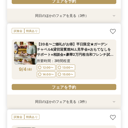
フェアを予約
同日のほかのフェアを見る（3件）
試食会
試食会
試食会
特典あり
特典あり
特典あり
＜平日限定＞挙式スタイル相談OK！約2万坪の自
【20名〜ご婚礼がお得】平日限定★ガーデン
＜オリジナルウェディング＞2万坪の庭園満喫×
試食会
特典あり
然が広がる西の丸庭園＆会場見学＊ゆっくり相談
チャペル&貸切迎賓館ALL見学会×おもてなしを
会場見学×国産和牛フィレ肉など豪華試食付＊貸
&黒毛和牛フィレ肉など2万円相当の豪華フレン
サポート×相談会×豪華2万円相当和フレンチ試食
切迎賓館で叶える記憶にのこるウェディング
【20名〜ご婚礼がお得】平日限定★ガーデン
チコース
会
所要時間：3時間程度
所要時間：3時間程度
所要時間：3時間程度
チャペル&貸切迎賓館ALL見学会×おもてなしを
12:00〜
12:00〜
12:00〜
13:00〜
13:00〜
13:00〜
8/31
8/31
8/31
サポート×相談会×豪華2万円相当和フレンチ試食
(
(
(
月
月
月
)
)
)
会
14:00〜
14:00〜
14:00〜
15:00〜
15:00〜
15:00〜
所要時間：3時間程度
12:00〜
13:00〜
9/4
(
金
)
フェアを予約
フェアを予約
フェアを予約
14:00〜
15:00〜
フェアを予約
同日のほかのフェアを見る（3件）
試食会
試食会
試食会
特典あり
特典あり
特典あり
＜平日限定＞挙式スタイル相談OK！約2万坪の自
【平日限定】和婚相談×豪華無料試食×大阪城を
＜オリジナルウェディング＞2万坪の庭園満喫×
試食会
特典あり
然が広がる西の丸庭園＆会場見学＊ゆっくり相談
望む貸切迎賓館見学＜有名提携神社紹介も◎和婚
会場見学×国産和牛フィレ肉など豪華試食付＊貸
&黒毛和牛フィレ肉など2万円相当の豪華フレン
スタイル相談会＞
切迎賓館で叶える記憶にのこるウェディング