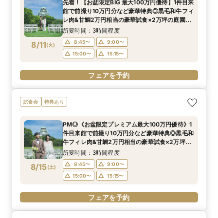
先着！【お盆限定BIG 最大100万円優待】1件目来
館で前撮り10万円分など豪華特典◎黒毛和牛フィ
レ肉&甘鯛2万円相当の豪華試食×2万坪の庭園
+迎賓館の見学ツアー
所要時間：3時間程度
8:45〜
9:00〜
8/11
(
火
)
15:00〜
15:15〜
フェアを予約
試食会
特典あり
PM◎《お盆限定プレミアム最大100万円優待》1
件目来館で前撮り10万円分など豪華特典◎黒毛和
牛フィレ肉&甘鯛2万円相当の豪華試食×2万坪の
庭園+迎賓館の見学ツアー
所要時間：3時間程度
8:45〜
9:00〜
8/15
(
土
)
15:00〜
15:15〜
フェアを予約