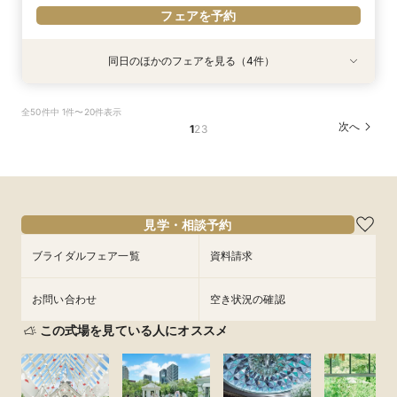
フェアを予約
同日のほかのフェアを見る（4件）
試食会
試食会
試食会
試食会
特典あり
特典あり
特典あり
特典あり
ガーデン挙式丸わかり◎2万坪の庭園満喫×オリ
【料理重視の方へおすすめ】組数限定◆グラン
【当館人気NO.1★最大55万円優待】甘鯛&黒毛和
【東京開催/土日】東京サロンで《大阪迎賓館》
全50件中 1件〜20件表示
ジナルウェディング庭園&会場見学×国産和牛
シェフ豊後昌幸が手掛ける黒毛和牛etc2万円相
牛など豪華試食×大阪城を望む庭園&迎賓館を見
のご相談＆お打合せ！
次へ
1
2
3
フィレ肉など豪華試食付＊1件目来館特典付き
当和フレンチ試食会×貸切迎賓館見学フェア
学◎初見学限定で料理 ランクUP特典など豪華特
所要時間：3時間程度
典付きBIGフェア
所要時間：3時間程度
所要時間：3時間程度
所要時間：3時間程度
9:00〜
15:00〜
8:45〜
8:45〜
8:45〜
9:00〜
9:00〜
9:00〜
9/12
9/12
9/12
9/12
(
(
(
(
土
土
土
土
)
)
)
)
15:00〜
15:00〜
15:00〜
15:15〜
15:15〜
15:15〜
フェアを予約
見学・相談予約
フェアを予約
フェアを予約
フェアを予約
ブライダルフェア一覧
資料請求
お問い合わせ
空き状況の確認
この式場を見ている人にオススメ