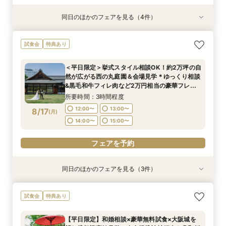
同日のほかのフェアを見る（4件）
試食会
試食会
試食会
試食会
特典あり
特典あり
特典あり
特典あり
ガーデン挙式丸わかり◎2万坪の庭園満喫×オリ
【料理重視の方へおすすめ】組数限定◆グラン
【神社式相談フェア】提携有名神社紹介!AM来館
【東京開催/土日】東京サロンで《大阪迎賓館》
試食会
特典あり
ジナルウェディング庭園&会場見学×国産和牛
シェフ豊後昌幸が手掛ける黒毛和牛etc2万円相
で本番さながらの披露宴体験 国産 和牛フィレ肉
のご相談＆お打合せ！
フィレ肉など豪華試食付＊1件目来館特典付き
当和フレンチ試食会×貸切迎賓館見学フェア
など和フレンチ試食<1件目来館で前撮り10万円
所要時間：3時間程度
＜平日限定＞挙式スタイル相談OK！約2万坪の自
分特典>
所要時間：3時間程度
所要時間：3時間程度
所要時間：3時間程度
9:00〜
15:00〜
然が広がる西の丸庭園＆会場見学＊ゆっくり相談
8:45〜
8:45〜
8:45〜
9:00〜
9:00〜
9:00〜
8/16
8/16
8/16
8/16
&黒毛和牛フィレ肉など2万円相当の豪華フレン
(
(
(
(
日
日
日
日
)
)
)
)
チコース
15:00〜
15:00〜
15:00〜
15:15〜
15:15〜
15:15〜
所要時間：3時間程度
フェアを予約
12:00〜
13:00〜
8/17
(
月
)
フェアを予約
フェアを予約
フェアを予約
14:00〜
15:00〜
フェアを予約
同日のほかのフェアを見る（3件）
試食会
試食会
試食会
特典あり
特典あり
特典あり
【20名〜ご婚礼がお得】平日限定★ガーデン
【平日限定】和婚相談×豪華無料試食×大阪城を
＜オリジナルウェディング＞2万坪の庭園満喫×
試食会
特典あり
チャペル&貸切迎賓館ALL見学会×おもてなしを
望む貸切迎賓館見学＜有名提携神社紹介も◎和婚
会場見学×国産和牛フィレ肉など豪華試食付＊貸
サポート×相談会×豪華2万円相当和フレンチ試食
スタイル相談会＞
切迎賓館で叶える記憶にのこるウェディング
【平日限定】和婚相談×豪華無料試食×大阪城を
会
所要時間：3時間程度
所要時間：3時間程度
所要時間：3時間程度