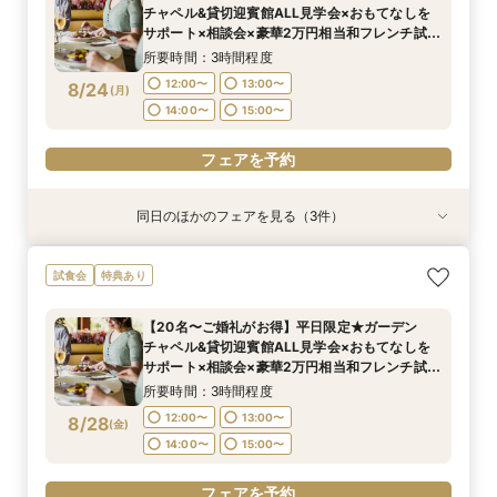
所要時間：3時間程度
所要時間：3時間程度
所要時間：3時間程度
9:00〜
15:00〜
チャペル&貸切迎賓館ALL見学会×おもてなしを
8:45〜
8:45〜
8:45〜
9:00〜
9:00〜
9:00〜
8/23
8/23
8/23
8/23
サポート×相談会×豪華2万円相当和フレンチ試食
(
(
(
(
日
日
日
日
)
)
)
)
会
15:00〜
15:00〜
15:00〜
15:15〜
15:15〜
15:15〜
所要時間：3時間程度
フェアを予約
12:00〜
13:00〜
8/24
(
月
)
フェアを予約
フェアを予約
フェアを予約
14:00〜
15:00〜
フェアを予約
同日のほかのフェアを見る（3件）
試食会
試食会
試食会
特典あり
特典あり
特典あり
＜平日限定＞挙式スタイル相談OK！約2万坪の自
【平日限定】和婚相談×豪華無料試食×大阪城を
＜オリジナルウェディング＞2万坪の庭園満喫×
試食会
特典あり
然が広がる西の丸庭園＆会場見学＊ゆっくり相談
望む貸切迎賓館見学＜有名提携神社紹介も◎和婚
会場見学×国産和牛フィレ肉など豪華試食付＊貸
&黒毛和牛フィレ肉など2万円相当の豪華フレン
スタイル相談会＞
切迎賓館で叶える記憶にのこるウェディング
【20名〜ご婚礼がお得】平日限定★ガーデン
チコース
所要時間：3時間程度
所要時間：3時間程度
所要時間：3時間程度
チャペル&貸切迎賓館ALL見学会×おもてなしを
12:00〜
12:00〜
12:00〜
13:00〜
13:00〜
13:00〜
8/24
8/24
8/24
サポート×相談会×豪華2万円相当和フレンチ試食
(
(
(
月
月
月
)
)
)
会
14:00〜
14:00〜
14:00〜
15:00〜
15:00〜
15:00〜
所要時間：3時間程度
12:00〜
13:00〜
8/28
(
金
)
フェアを予約
フェアを予約
フェアを予約
14:00〜
15:00〜
フェアを予約