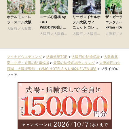
ホテルモントレ
ニーズ心斎橋 by
リーガロイヤルホ
ザ・ガーデン
ラ・スール大阪
T&G
テル大阪 ヴィ
エンタル・大
WEDDING(旧 ア
ニェット コレク
●Plan・Do・S
大阪府／大阪市北
ルモニーアンブ
ション
グループ
部・北摂・京阪
大阪府／大阪市南
大阪府／大阪市北
大阪府／大阪
ラッセイットハウ
部・東大阪
部・北摂・京阪
部・北摂・京
ス)
マイナビウエディング
>
結婚式場TOP
>
大阪府の結婚式場
>
大阪市北
部・北摂・京阪の結婚式場
>
天満の結婚式場ランキング
>
大阪城西の丸
庭園 大阪迎賓館 ●VMG HOTELS & UNIQUE VENUES
>
ブライダル
フェア