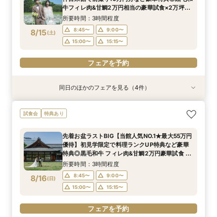
8:45〜
8:45〜
8:45〜
9:00〜
9:00〜
9:00〜
8/14
8/14
8/14
牛フィレ肉&甘鯛2万円相当の豪華試食×2万坪の
(
(
(
金
金
金
)
)
)
庭園+迎賓館の見学ツアー
15:00〜
15:00〜
15:00〜
15:15〜
15:15〜
15:15〜
所要時間：3時間程度
8:45〜
9:00〜
8/15
(
土
)
フェアを予約
フェアを予約
フェアを予約
15:00〜
15:15〜
フェアを予約
同日のほかのフェアを見る（4件）
試食会
試食会
試食会
試食会
特典あり
特典あり
特典あり
特典あり
【東京開催/土日】東京サロンで《大阪迎賓館》
お盆プレミアム【神社式相談フェア】提携有名神
ガーデン挙式丸わかり◎2万坪の庭園満喫×オリ
【料理重視の方へおすすめ】組数限定◆グラン
試食会
特典あり
のご相談＆お打合せ！
社紹介!AM来館で本番さながらの披露宴体験 国
ジナルウェディング庭園&会場見学×国産和牛
シェフ豊後昌幸が手掛ける黒毛和牛etc2万円相
産 和牛フィレ肉など和フレンチ試食<1件目来館
フィレ肉など豪華試食付＊1件目来館特典付き
当和フレンチ試食会×貸切迎賓館見学フェア
所要時間：3時間程度
先着お盆ラストBIG【当館人気NO.1★最大55万円
で前撮り10万円分特典>
所要時間：3時間程度
所要時間：3時間程度
所要時間：3時間程度
9:00〜
15:00〜
優待】初見学限定で料理ランクUP特典など豪華
8:45〜
8:45〜
8:45〜
9:00〜
9:00〜
9:00〜
8/15
8/15
8/15
8/15
特典◎黒毛和牛 フィレ肉&甘鯛2万円豪華試食 非
(
(
(
(
土
土
土
土
)
)
)
)
公開茶室で和抹茶体験 庭園+迎賓館の見学ツアー
15:00〜
15:00〜
15:00〜
15:15〜
15:15〜
15:15〜
所要時間：3時間程度
フェアを予約
8:45〜
9:00〜
8/16
(
日
)
フェアを予約
フェアを予約
フェアを予約
15:00〜
15:15〜
フェアを予約