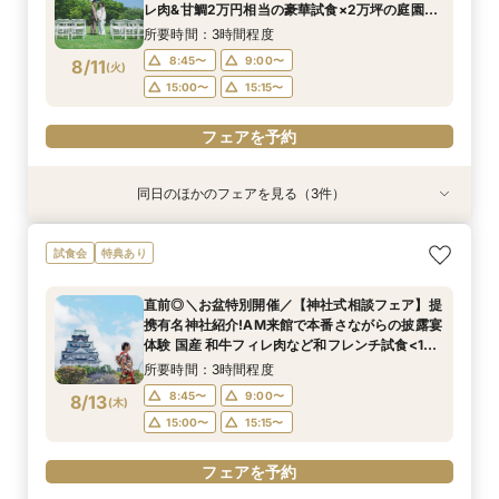
レ肉&甘鯛2万円相当の豪華試食×2万坪の庭園
+迎賓館の見学ツアー
所要時間：3時間程度
8:45〜
9:00〜
8/11
(
火
)
15:00〜
15:15〜
フェアを予約
同日のほかのフェアを見る（3件）
試食会
試食会
試食会
特典あり
特典あり
特典あり
好評！ガーデン挙式丸わかり◎2万坪の庭園満喫
【料理重視の方へおすすめ】組数限定◆グラン
【神社式相談フェア】提携有名神社紹介!AM来館
試食会
特典あり
×オリジナルウェディング庭園&会場見学×国産和
シェフ豊後昌幸が手掛ける黒毛和牛etc2万円相
で本番さながらの披露宴体験 国産 和牛フィレ肉
牛フィレ肉など豪華試食付＊1件目来館特典付き
当和フレンチ試食会×貸切迎賓館見学フェア
など和フレンチ試食<1件目来館で前撮り10万円
直前◎＼お盆特別開催／【神社式相談フェア】提
分特典>
所要時間：3時間程度
所要時間：3時間程度
所要時間：3時間程度
携有名神社紹介!AM来館で本番さながらの披露宴
8:45〜
8:45〜
8:45〜
9:00〜
9:00〜
9:00〜
8/11
8/11
8/11
体験 国産 和牛フィレ肉など和フレンチ試食<1件
(
(
(
火
火
火
)
)
)
目来館で前撮り10万円分特典>
15:00〜
15:00〜
15:00〜
15:15〜
15:15〜
15:15〜
所要時間：3時間程度
8:45〜
9:00〜
8/13
(
木
)
フェアを予約
フェアを予約
フェアを予約
15:00〜
15:15〜
フェアを予約