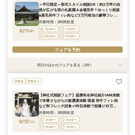
＜平日限定＞挙式スタイル相談OK！約2万坪の自
チコース
会
所要時間：3時間程度
所要時間：3時間程度
所要時間：3時間程度
然が広がる西の丸庭園＆会場見学＊ゆっくり相談
12:00〜
12:00〜
12:00〜
13:00〜
13:00〜
13:00〜
9/7
9/7
9/7
&黒毛和牛フィレ肉など2万円相当の豪華フレン
(
(
(
月
月
月
)
)
)
チコース
14:00〜
14:00〜
14:00〜
15:00〜
15:00〜
15:00〜
所要時間：3時間程度
12:00〜
13:00〜
9/11
(
金
)
フェアを予約
フェアを予約
フェアを予約
14:00〜
15:00〜
フェアを予約
同日のほかのフェアを見る（3件）
試食会
試食会
試食会
特典あり
特典あり
特典あり
【20名〜ご婚礼がお得】平日限定★ガーデン
【平日限定】和婚相談×豪華無料試食×大阪城を
＜オリジナルウェディング＞2万坪の庭園満喫×
試食会
特典あり
チャペル&貸切迎賓館ALL見学会×おもてなしを
望む貸切迎賓館見学＜有名提携神社紹介も◎和婚
会場見学×国産和牛フィレ肉など豪華試食付＊貸
サポート×相談会×豪華2万円相当和フレンチ試食
スタイル相談会＞
切迎賓館で叶える記憶にのこるウェディング
【神社式相談フェア】提携有名神社紹介!AM来館
会
所要時間：3時間程度
所要時間：3時間程度
所要時間：3時間程度
で本番さながらの披露宴体験 国産 和牛フィレ肉
12:00〜
12:00〜
12:00〜
13:00〜
13:00〜
13:00〜
9/11
9/11
9/11
など和フレンチ試食<1件目来館で前撮り10万円
(
(
(
金
金
金
)
)
)
分特典>
14:00〜
14:00〜
14:00〜
15:00〜
15:00〜
15:00〜
所要時間：3時間程度
8:45〜
9:00〜
9/12
(
土
)
フェアを予約
フェアを予約
フェアを予約
15:00〜
15:15〜