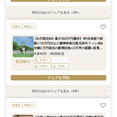
同日のほかのフェアを見る（3件）
試食会
試食会
試食会
特典あり
特典あり
特典あり
＜平日限定＞挙式スタイル相談OK！約2万坪の自
【平日限定】和婚相談×豪華無料試食×大阪城を
＜オリジナルウェディング＞2万坪の庭園満喫×
試食会
特典あり
然が広がる西の丸庭園＆会場見学＊ゆっくり相談
望む貸切迎賓館見学＜有名提携神社紹介も◎和婚
会場見学×国産和牛フィレ肉など豪華試食付＊貸
&黒毛和牛フィレ肉など2万円相当の豪華フレン
スタイル相談会＞
切迎賓館で叶える記憶にのこるウェディング
【8月限定BIG 最大100万円優待】1件目来館で前
チコース
所要時間：3時間程度
所要時間：3時間程度
所要時間：3時間程度
撮り10万円分など豪華特典◎黒毛和牛フィレ肉&
12:00〜
12:00〜
12:00〜
13:00〜
13:00〜
13:00〜
8/28
8/28
8/28
甘鯛2万円相当の豪華試食×2万坪の庭園+迎賓館
(
(
(
金
金
金
)
)
)
の見学ツアー
14:00〜
14:00〜
14:00〜
15:00〜
15:00〜
15:00〜
所要時間：3時間程度
8:45〜
9:00〜
8/29
(
土
)
フェアを予約
フェアを予約
フェアを予約
15:00〜
15:15〜
フェアを予約
同日のほかのフェアを見る（4件）
試食会
試食会
試食会
試食会
特典あり
特典あり
特典あり
特典あり
ガーデン挙式丸わかり◎2万坪の庭園満喫×オリ
【料理重視の方へおすすめ】組数限定◆グラン
【神社式相談フェア】提携有名神社紹介!AM来館
【東京開催/土日】東京サロンで《大阪迎賓館》
試食会
特典あり
ジナルウェディング庭園&会場見学×国産和牛
シェフ豊後昌幸が手掛ける黒毛和牛etc2万円相
で本番さながらの披露宴体験 国産 和牛フィレ肉
のご相談＆お打合せ！
フィレ肉など豪華試食付＊1件目来館特典付き
当和フレンチ試食会×貸切迎賓館見学フェア
など和フレンチ試食<1件目来館で前撮り10万円
所要時間：3時間程度