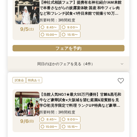
【神社式相談フェア】提携有名神社紹介!AM来館
チコース
所要時間：3時間程度
所要時間：3時間程度
所要時間：3時間程度
で本番さながらの披露宴体験 国産 和牛フィレ肉
12:00〜
12:00〜
12:00〜
13:00〜
13:00〜
13:00〜
9/4
9/4
9/4
など和フレンチ試食<1件目来館で前撮り10万円
(
(
(
金
金
金
)
)
)
分特典>
14:00〜
14:00〜
14:00〜
15:00〜
15:00〜
15:00〜
所要時間：3時間程度
8:45〜
9:00〜
9/5
(
土
)
フェアを予約
フェアを予約
フェアを予約
15:00〜
15:15〜
フェアを予約
同日のほかのフェアを見る（4件）
試食会
試食会
試食会
試食会
特典あり
特典あり
特典あり
特典あり
ガーデン挙式丸わかり◎2万坪の庭園満喫×オリ
【料理重視の方へおすすめ】組数限定◆グラン
【当館人気NO.1★最大55万円優待】甘鯛&黒毛和
【東京開催/土日】東京サロンで《大阪迎賓館》
試食会
特典あり
ジナルウェディング庭園&会場見学×国産和牛
シェフ豊後昌幸が手掛ける黒毛和牛etc2万円相
牛など豪華試食×大阪城を望む庭園&迎賓館を見
のご相談＆お打合せ！
フィレ肉など豪華試食付＊1件目来館特典付き
当和フレンチ試食会×貸切迎賓館見学フェア
学◎初見学限定で料理 ランクUP特典など豪華特
所要時間：3時間程度
【当館人気NO.1★最大55万円優待】甘鯛&黒毛和
典付きBIGフェア
所要時間：3時間程度
所要時間：3時間程度
所要時間：3時間程度
9:00〜
15:00〜
牛など豪華試食×大阪城を望む庭園&迎賓館を見
8:45〜
8:45〜
8:45〜
9:00〜
9:00〜
9:00〜
9/5
9/5
9/5
9/5
学◎初見学限定で料理 ランクUP特典など豪華特
(
(
(
(
土
土
土
土
)
)
)
)
典付きBIGフェア
15:00〜
15:00〜
15:00〜
15:15〜
15:15〜
15:15〜
所要時間：3時間程度
フェアを予約
8:45〜
9:00〜
9/6
(
日
)
フェアを予約
フェアを予約
フェアを予約
15:00〜
15:15〜