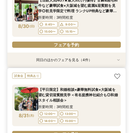
【当館人気NO.1★最大55万円優待】甘鯛&黒毛和
分特典>
所要時間：3時間程度
所要時間：3時間程度
所要時間：3時間程度
9:00〜
15:00〜
牛など豪華試食×大阪城を望む庭園&迎賓館を見
8:45〜
8:45〜
8:45〜
9:00〜
9:00〜
9:00〜
8/29
8/29
8/29
8/29
学◎初見学限定で料理 ランクUP特典など豪華特
(
(
(
(
土
土
土
土
)
)
)
)
典付きBIGフェア
15:00〜
15:00〜
15:00〜
15:15〜
15:15〜
15:15〜
所要時間：3時間程度
フェアを予約
8:45〜
9:00〜
8/30
(
日
)
フェアを予約
フェアを予約
フェアを予約
15:00〜
15:15〜
フェアを予約
同日のほかのフェアを見る（4件）
試食会
試食会
試食会
試食会
特典あり
特典あり
特典あり
特典あり
ガーデン挙式丸わかり◎2万坪の庭園満喫×オリ
【料理重視の方へおすすめ】組数限定◆グラン
【神社式相談フェア】提携有名神社紹介!AM来館
【東京開催/土日】東京サロンで《大阪迎賓館》
試食会
特典あり
ジナルウェディング庭園&会場見学×国産和牛
シェフ豊後昌幸が手掛ける黒毛和牛etc2万円相
で本番さながらの披露宴体験 国産 和牛フィレ肉
のご相談＆お打合せ！
フィレ肉など豪華試食付＊1件目来館特典付き
当和フレンチ試食会×貸切迎賓館見学フェア
など和フレンチ試食<1件目来館で前撮り10万円
所要時間：3時間程度
【平日限定】和婚相談×豪華無料試食×大阪城を
分特典>
所要時間：3時間程度
所要時間：3時間程度
所要時間：3時間程度
9:00〜
15:00〜
望む貸切迎賓館見学＜有名提携神社紹介も◎和婚
8:45〜
8:45〜
8:45〜
9:00〜
9:00〜
9:00〜
8/30
8/30
8/30
8/30
スタイル相談会＞
(
(
(
(
日
日
日
日
)
)
)
)
15:00〜
15:00〜
15:00〜
15:15〜
15:15〜
15:15〜
所要時間：3時間程度
フェアを予約
12:00〜
13:00〜
8/31
(
月
)
フェアを予約
フェアを予約
フェアを予約
14:00〜
15:00〜