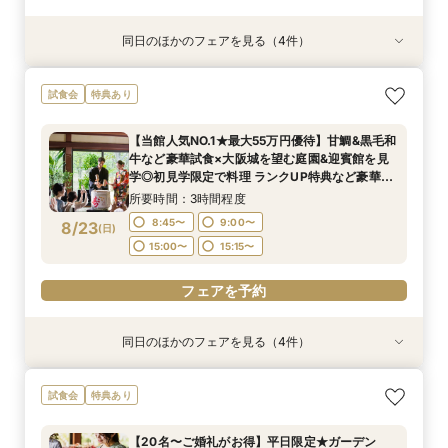
同日のほかのフェアを見る（4件）
試食会
試食会
試食会
試食会
特典あり
特典あり
特典あり
特典あり
ガーデン挙式丸わかり◎2万坪の庭園満喫×オリ
【料理重視の方へおすすめ】組数限定◆グラン
【当館人気NO.1★最大55万円優待】甘鯛&黒毛和
【東京開催/土日】東京サロンで《大阪迎賓館》
試食会
特典あり
ジナルウェディング庭園&会場見学×国産和牛
シェフ豊後昌幸が手掛ける黒毛和牛etc2万円相
牛など豪華試食×大阪城を望む庭園&迎賓館を見
のご相談＆お打合せ！
フィレ肉など豪華試食付＊1件目来館特典付き
当和フレンチ試食会×貸切迎賓館見学フェア
学◎初見学限定で料理 ランクUP特典など豪華特
所要時間：3時間程度
【当館人気NO.1★最大55万円優待】甘鯛&黒毛和
典付きBIGフェア
所要時間：3時間程度
所要時間：3時間程度
所要時間：3時間程度
9:00〜
15:00〜
牛など豪華試食×大阪城を望む庭園&迎賓館を見
8:45〜
8:45〜
8:45〜
9:00〜
9:00〜
9:00〜
8/22
8/22
8/22
8/22
学◎初見学限定で料理 ランクUP特典など豪華特
(
(
(
(
土
土
土
土
)
)
)
)
典付きBIGフェア
15:00〜
15:00〜
15:00〜
15:15〜
15:15〜
15:15〜
所要時間：3時間程度
フェアを予約
8:45〜
9:00〜
8/23
(
日
)
フェアを予約
フェアを予約
フェアを予約
15:00〜
15:15〜
フェアを予約
同日のほかのフェアを見る（4件）
試食会
試食会
試食会
試食会
特典あり
特典あり
特典あり
特典あり
ガーデン挙式丸わかり◎2万坪の庭園満喫×オリ
【料理重視の方へおすすめ】組数限定◆グラン
【神社式相談フェア】提携有名神社紹介!AM来館
【東京開催/土日】東京サロンで《大阪迎賓館》
試食会
特典あり
ジナルウェディング庭園&会場見学×国産和牛
シェフ豊後昌幸が手掛ける黒毛和牛etc2万円相
で本番さながらの披露宴体験 国産 和牛フィレ肉
のご相談＆お打合せ！
フィレ肉など豪華試食付＊1件目来館特典付き
当和フレンチ試食会×貸切迎賓館見学フェア
など和フレンチ試食<1件目来館で前撮り10万円
所要時間：3時間程度
【20名〜ご婚礼がお得】平日限定★ガーデン
分特典>