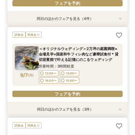
フェアを予約
同日のほかのフェアを見る（4件）
試食会
試食会
試食会
試食会
特典あり
特典あり
特典あり
特典あり
ガーデン挙式丸わかり◎2万坪の庭園満喫×オリ
【料理重視の方へおすすめ】組数限定◆グラン
【神社式相談フェア】提携有名神社紹介!AM来館
【東京開催/土日】東京サロンで《大阪迎賓館》
試食会
特典あり
ジナルウェディング庭園&会場見学×国産和牛
シェフ豊後昌幸が手掛ける黒毛和牛etc2万円相
で本番さながらの披露宴体験 国産 和牛フィレ肉
のご相談＆お打合せ！
フィレ肉など豪華試食付＊1件目来館特典付き
当和フレンチ試食会×貸切迎賓館見学フェア
など和フレンチ試食<1件目来館で前撮り10万円
所要時間：3時間程度
＜オリジナルウェディング＞2万坪の庭園満喫×
分特典>
所要時間：3時間程度
所要時間：3時間程度
所要時間：3時間程度
9:00〜
15:00〜
会場見学×国産和牛フィレ肉など豪華試食付＊貸
8:45〜
8:45〜
8:45〜
9:00〜
9:00〜
9:00〜
9/6
9/6
9/6
9/6
切迎賓館で叶える記憶にのこるウェディング
(
(
(
(
日
日
日
日
)
)
)
)
15:00〜
15:00〜
15:00〜
15:15〜
15:15〜
15:15〜
所要時間：3時間程度
フェアを予約
12:00〜
13:00〜
9/7
(
月
)
フェアを予約
フェアを予約
フェアを予約
14:00〜
15:00〜
フェアを予約
同日のほかのフェアを見る（3件）
試食会
試食会
試食会
特典あり
特典あり
特典あり
＜平日限定＞挙式スタイル相談OK！約2万坪の自
【20名〜ご婚礼がお得】平日限定★ガーデン
【平日限定】和婚相談×豪華無料試食×大阪城を
試食会
特典あり
然が広がる西の丸庭園＆会場見学＊ゆっくり相談
チャペル&貸切迎賓館ALL見学会×おもてなしを
望む貸切迎賓館見学＜有名提携神社紹介も◎和婚
&黒毛和牛フィレ肉など2万円相当の豪華フレン
サポート×相談会×豪華2万円相当和フレンチ試食
スタイル相談会＞