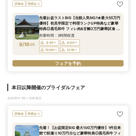
試食会
特典あり
先着お盆ラストBIG【当館人気NO.1★最大55万円
優待】初見学限定で料理ランクUP特典など豪華
特典◎黒毛和牛 フィレ肉&甘鯛2万円豪華試食 非
公開茶室で和抹茶体験 庭園+迎賓館の見学ツアー
所要時間：3時間程度
8:45〜
9:00〜
8/16
(
日
)
15:00〜
15:15〜
フェアを予約
本日以降開催のブライダルフェア
全50件中 1件〜20件表示
試食会
特典あり
先着！【お盆限定BIG 最大100万円優待】1件目来
館で前撮り10万円分など豪華特典◎黒毛和牛フィ