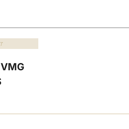
了
VMG
S