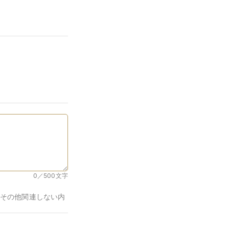
0／500
文字
その他関連しない内