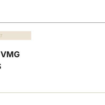
了
VMG
S