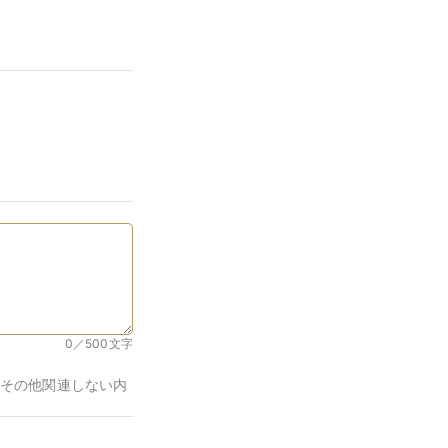
0／500
文字
その他関連しない内