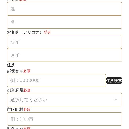
お名前（フリガナ）
必須
住所
郵便番号
必須
住所検索
都道府県
必須
市区町村
必須
町名番地
必須