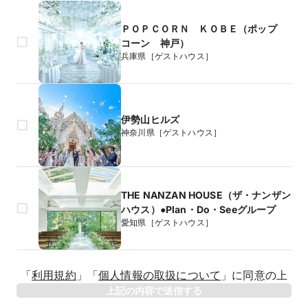
ＰＯＰＣＯＲＮ ＫＯＢＥ（ポップ
コーン 神戸）
兵庫県［ゲストハウス］
伊勢山ヒルズ
神奈川県［ゲストハウス］
THE NANZAN HOUSE（ザ・ナンザン
ハウス）●Plan・Do・Seeグループ
愛知県［ゲストハウス］
生年月日
「
利用規約
」
「
個人情報の取扱について
」
に同意の上
年
上記の内容で送信する
相手のお名前