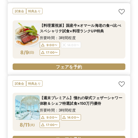
試食会
特典あり
【料理重視派】国産牛×オマール海老の食べ比べ
スペシャリテ試食×料理ランクUP特典
所要時間：3時間程度
9:00〜
14:00〜
8/9
(
日
)
17:00〜
フェアを予約
試食会
特典あり
【週末プレミアム】憧れの挙式フェザーシャワー
体験＆シェフ特選試食×150万円優待
所要時間：3時間程度
9:00〜
14:00〜
8/11
(
火
)
17:00〜