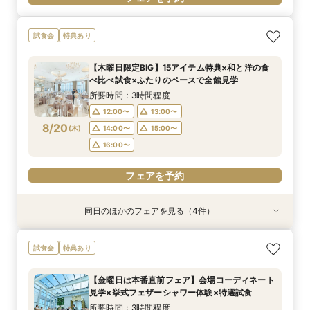
試食会
特典あり
【木曜日限定BIG】15アイテム特典×和と洋の食
べ比べ試食×ふたりのペースで全館見学
所要時間：3時間程度
12:00〜
13:00〜
8/20
(
木
)
14:00〜
15:00〜
16:00〜
フェアを予約
同日のほかのフェアを見る（4件）
試食会
試食会
試食会
試食会
特典あり
特典あり
特典あり
特典あり
【17時以降】お仕事帰りやテーマパーク帰りに夜
【初めて式場見学のおふたり】即決なしで安心＆
2名様からOK【少人数で結婚式】アットホームウ
【愛犬と叶えるペット婚】リングドッグ＆足形ス
試食会
特典あり
景×スペシャリテ試食
お気軽×シェフ特選試食
エディング相談会
タンプ×厳選試食＆20万円分のワンちゃん優待
所要時間：3時間程度
所要時間：3時間程度
所要時間：3時間程度
所要時間：3時間程度
【金曜日は本番直前フェア】会場コーディネート
17:00〜
12:00〜
12:00〜
12:00〜
14:00〜
14:00〜
13:00〜
17:30〜
見学×挙式フェザーシャワー体験×特選試食
8/20
8/20
8/20
8/20
(
(
(
(
木
木
木
木
)
)
)
)
18:00〜
14:00〜
16:00〜
16:00〜
15:00〜
所要時間：3時間程度