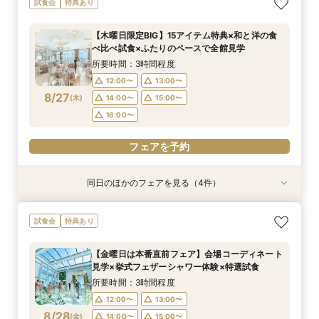
試食会
特典あり
【木曜日限定BIG】15アイテム特典×和と洋の食
べ比べ試食×ふたりのペースで全館見学
所要時間：3時間程度
12:00〜
13:00〜
8/27
(
木
)
14:00〜
15:00〜
16:00〜
フェアを予約
同日のほかのフェアを見る（4件）
試食会
試食会
試食会
試食会
特典あり
特典あり
特典あり
特典あり
【17時以降】お仕事帰りやテーマパーク帰りに夜
【初めて式場見学のおふたり】即決なしで安心＆
2名様からOK【少人数で結婚式】アットホームウ
【愛犬と叶えるペット婚】リングドッグ＆足形ス
試食会
特典あり
景×スペシャリテ試食
お気軽×シェフ特選試食
エディング相談会
タンプ×厳選試食＆20万円分のワンちゃん優待
所要時間：3時間程度
所要時間：3時間程度
所要時間：3時間程度
所要時間：3時間程度
【金曜日は本番直前フェア】会場コーディネート
17:00〜
12:00〜
12:00〜
12:00〜
14:00〜
14:00〜
13:00〜
17:30〜
見学×挙式フェザーシャワー体験×特選試食
8/27
8/27
8/27
8/27
(
(
(
(
木
木
木
木
)
)
)
)
18:00〜
14:00〜
16:00〜
16:00〜
15:00〜
所要時間：3時間程度
16:00〜
12:00〜
13:00〜
フェアを予約
フェアを予約
フェアを予約
8/28
(
金
)
14:00〜
15:00〜