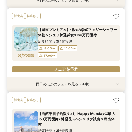
同日のほかのフェアを見る（5件）
試食会
試食会
試食会
試食会
試食会
特典あり
特典あり
特典あり
特典あり
特典あり
【料理重視派】国産牛×オマール海老の食べ比べ
【初めて式場見学のおふたり】即決なしで安心＆
【17時以降】お仕事帰りやテーマパーク帰りに夜
2名様からOK【少人数で結婚式】アットホームウ
【愛犬と叶えるペット婚】リングドッグ＆足形ス
試食会
特典あり
スペシャリテ試食×料理ランクUP特典
お気軽×シェフ特選試食
景×スペシャリテ試食
エディング相談会
タンプ×厳選試食＆20万円分のワンちゃん優待
所要時間：3時間程度
所要時間：3時間程度
所要時間：3時間程度
所要時間：3時間程度
所要時間：3時間程度
【週末プレミアム】憧れの挙式フェザーシャワー
17:00〜
9:00〜
9:00〜
9:00〜
9:00〜
14:00〜
14:00〜
14:00〜
14:00〜
17:30〜
体験＆シェフ特選試食×150万円優待
8/22
8/22
8/22
8/22
8/22
(
(
(
(
(
土
土
土
土
土
)
)
)
)
)
18:00〜
17:00〜
17:00〜
17:00〜
17:00〜
所要時間：3時間程度
9:00〜
14:00〜
フェアを予約
フェアを予約
フェアを予約
フェアを予約
フェアを予約
8/23
(
日
)
17:00〜
フェアを予約
同日のほかのフェアを見る（4件）
試食会
試食会
試食会
試食会
特典あり
特典あり
特典あり
特典あり
【初めて式場見学のおふたり】即決なしで安心＆
【17時以降】お仕事帰りやテーマパーク帰りに夜
2名様からOK【少人数で結婚式】アットホームウ
【愛犬と叶えるペット婚】リングドッグ＆足形ス
試食会
特典あり
お気軽×シェフ特選試食
景×スペシャリテ試食
エディング相談会
タンプ×厳選試食＆20万円分のワンちゃん優待
所要時間：3時間程度
所要時間：3時間程度
所要時間：3時間程度
所要時間：3時間程度
【当館平日予約数No.1】Happy Monday◎最大
17:00〜
9:00〜
9:00〜
9:00〜
14:00〜
14:00〜
14:00〜
17:30〜
150万円優待×料理長スペシャリテ試食＆演出体
8/23
8/23
8/23
8/23
験
(
(
(
(
日
日
日
日
)
)
)
)
18:00〜
17:00〜
17:00〜
17:00〜
所要時間：3時間程度