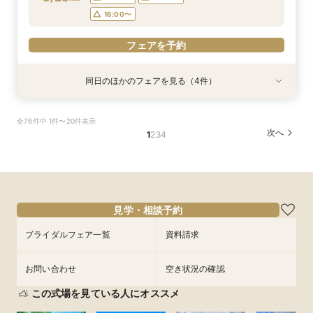
フェアを予約
16:00〜
フェアを予約
同日のほかのフェアを見る（4件）
試食会
試食会
試食会
試食会
特典あり
特典あり
特典あり
特典あり
【17時以降】お仕事帰りやテーマパーク帰りに夜
【初めて式場見学のおふたり】即決なしで安心＆
2名様からOK【少人数で結婚式】アットホームウ
【愛犬と叶えるペット婚】リングドッグ＆足形ス
全76件中 1件〜20件表示
景×スペシャリテ試食
お気軽×シェフ特選試食
エディング相談会
タンプ×厳選試食＆20万円分のワンちゃん優待
次へ
1
2
3
4
所要時間：3時間程度
所要時間：3時間程度
所要時間：3時間程度
所要時間：3時間程度
17:00〜
12:00〜
12:00〜
12:00〜
14:00〜
14:00〜
13:00〜
17:30〜
8/28
8/28
8/28
8/28
(
(
(
(
金
金
金
金
)
)
)
)
18:00〜
14:00〜
16:00〜
16:00〜
15:00〜
16:00〜
フェアを予約
フェアを予約
フェアを予約
見学・相談予約
フェアを予約
ブライダルフェア一覧
資料請求
お問い合わせ
空き状況の確認
この式場を見ている人にオススメ