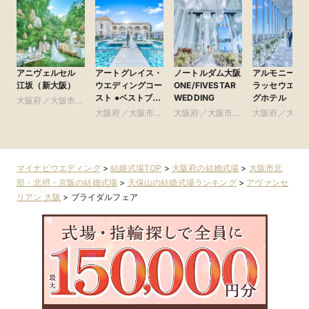
アニヴェルセル
アートグレイス・
ノートルダム大阪
アルモニーア
江坂（新大阪）
ウエディングコー
ONE/FIVESTAR
ラッセウエデ
スト ●ベストブラ
WEDDING
グホテル
大阪府／大阪市北
イダル グループ
部・北摂・京阪
大阪府／大阪市南
大阪府／大阪市北
大阪府／大阪
部・東大阪
部・北摂・京阪
部・北摂・京
マイナビウエディング
>
結婚式場TOP
>
大阪府の結婚式場
>
大阪市北
部・北摂・京阪の結婚式場
>
天保山の結婚式場ランキング
>
アヴァンセ
リアン 大阪
>
ブライダルフェア