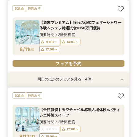
【17時以降】お仕事帰りやテーマパーク帰りに夜
【初めて式場見学のおふたり】即決なしで安心＆
2名様からOK【少人数で結婚式】アットホームウ
【愛犬と叶えるペット婚】リングドッグ＆足形ス
試食会
特典あり
景×スペシャリテ試食
お気軽×シェフ特選試食
エディング相談会
タンプ×厳選試食＆20万円分のワンちゃん優待
所要時間：3時間程度
所要時間：3時間程度
所要時間：3時間程度
所要時間：3時間程度
【週末プレミアム】憧れの挙式フェザーシャワー
17:00〜
12:00〜
12:00〜
12:00〜
14:00〜
14:00〜
13:00〜
17:30〜
体験＆シェフ特選試食×150万円優待
8/10
8/10
8/10
8/10
(
(
(
(
月
月
月
月
)
)
)
)
18:00〜
14:00〜
16:00〜
16:00〜
15:00〜
所要時間：3時間程度
16:00〜
9:00〜
14:00〜
フェアを予約
フェアを予約
フェアを予約
8/11
(
火
)
17:00〜
フェアを予約
フェアを予約
同日のほかのフェアを見る（4件）
試食会
試食会
試食会
試食会
特典あり
特典あり
特典あり
特典あり
【初めて式場見学のおふたり】即決なしで安心＆
【17時以降】お仕事帰りやテーマパーク帰りに夜
2名様からOK【少人数で結婚式】アットホームウ
【愛犬と叶えるペット婚】リングドッグ＆足形ス
試食会
特典あり
お気軽×シェフ特選試食
景×スペシャリテ試食
エディング相談会
タンプ×厳選試食＆20万円分のワンちゃん優待
所要時間：3時間程度
所要時間：3時間程度
所要時間：3時間程度
所要時間：3時間程度
【全館貸切】天空チャペル感動入場体験×パティ
17:00〜
9:00〜
9:00〜
9:00〜
14:00〜
14:00〜
14:00〜
17:30〜
シエ特製スイーツ
8/11
8/11
8/11
8/11
(
(
(
(
火
火
火
火
)
)
)
)
18:00〜
17:00〜
17:00〜
17:00〜
所要時間：3時間程度
9:00〜
12:00〜
フェアを予約
フェアを予約
フェアを予約
フェアを予約
8/12
(
水
)
15:00〜