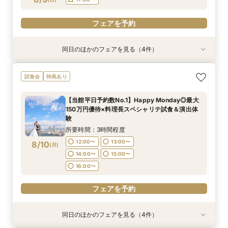
フェアを予約
同日のほかのフェアを見る（4件）
試食会
試食会
試食会
試食会
特典あり
特典あり
特典あり
特典あり
【初めて式場見学のおふたり】即決なしで安心＆
【17時以降】お仕事帰りやテーマパーク帰りに夜
2名様からOK【少人数で結婚式】アットホームウ
【愛犬と叶えるペット婚】リングドッグ＆足形ス
試食会
特典あり
お気軽×シェフ特選試食
景×スペシャリテ試食
エディング相談会
タンプ×厳選試食＆20万円分のワンちゃん優待
所要時間：3時間程度
所要時間：3時間程度
所要時間：3時間程度
所要時間：3時間程度
【当館平日予約数No.1】Happy Monday◎最大
17:00〜
9:00〜
9:00〜
9:00〜
14:00〜
14:00〜
14:00〜
17:30〜
150万円優待×料理長スペシャリテ試食＆演出体
8/9
8/9
8/9
8/9
験
(
(
(
(
日
日
日
日
)
)
)
)
18:00〜
17:00〜
17:00〜
17:00〜
所要時間：3時間程度
フェアを予約
フェアを予約
フェアを予約
フェアを予約
12:00〜
13:00〜
8/10
(
月
)
14:00〜
15:00〜
16:00〜
フェアを予約
同日のほかのフェアを見る（4件）
試食会
試食会
試食会
試食会
特典あり
特典あり
特典あり
特典あり