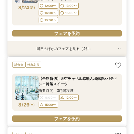
フェアを予約
フェアを予約
フェアを予約
フェアを予約
12:00〜
13:00〜
8/24
(
月
)
14:00〜
15:00〜
16:00〜
フェアを予約
同日のほかのフェアを見る（4件）
試食会
試食会
試食会
試食会
特典あり
特典あり
特典あり
特典あり
【17時以降】お仕事帰りやテーマパーク帰りに夜
【初めて式場見学のおふたり】即決なしで安心＆
2名様からOK【少人数で結婚式】アットホームウ
【愛犬と叶えるペット婚】リングドッグ＆足形ス
試食会
特典あり
景×スペシャリテ試食
お気軽×シェフ特選試食
エディング相談会
タンプ×厳選試食＆20万円分のワンちゃん優待
所要時間：3時間程度
所要時間：3時間程度
所要時間：3時間程度
所要時間：3時間程度
【全館貸切】天空チャペル感動入場体験×パティ
17:00〜
12:00〜
12:00〜
12:00〜
14:00〜
14:00〜
13:00〜
17:30〜
シエ特製スイーツ
8/24
8/24
8/24
8/24
(
(
(
(
月
月
月
月
)
)
)
)
18:00〜
14:00〜
16:00〜
16:00〜
15:00〜
所要時間：3時間程度
16:00〜
9:00〜
12:00〜
フェアを予約
フェアを予約
フェアを予約
8/26
(
水
)
15:00〜
フェアを予約
フェアを予約