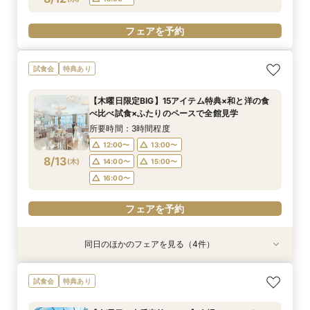
フェアを予約
試食会
特典あり
【木曜日限定BIG】15アイテム特典×和と洋の食
べ比べ試食×ふたりのペースで全館見学
所要時間：3時間程度
12:00〜
13:00〜
8/13
(
木
)
14:00〜
15:00〜
16:00〜
フェアを予約
同日のほかのフェアを見る（4件）
試食会
試食会
試食会
試食会
特典あり
特典あり
特典あり
特典あり
【17時以降】お仕事帰りやテーマパーク帰りに夜
【初めて式場見学のおふたり】即決なしで安心＆
2名様からOK【少人数で結婚式】アットホームウ
【愛犬と叶えるペット婚】リングドッグ＆足形ス
試食会
特典あり
景×スペシャリテ試食
お気軽×シェフ特選試食
エディング相談会
タンプ×厳選試食＆20万円分のワンちゃん優待
所要時間：3時間程度
所要時間：3時間程度
所要時間：3時間程度
所要時間：3時間程度