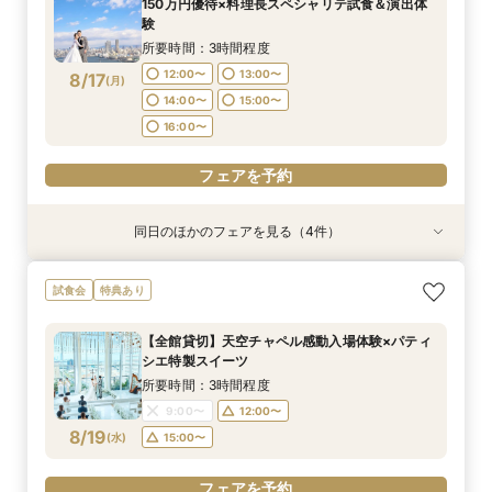
150万円優待×料理長スペシャリテ試食＆演出体
8/16
8/16
8/16
8/16
験
(
(
(
(
日
日
日
日
)
)
)
)
18:00〜
17:00〜
17:00〜
17:00〜
所要時間：3時間程度
フェアを予約
フェアを予約
フェアを予約
フェアを予約
12:00〜
13:00〜
8/17
(
月
)
14:00〜
15:00〜
16:00〜
フェアを予約
同日のほかのフェアを見る（4件）
試食会
試食会
試食会
試食会
特典あり
特典あり
特典あり
特典あり
【17時以降】お仕事帰りやテーマパーク帰りに夜
【初めて式場見学のおふたり】即決なしで安心＆
2名様からOK【少人数で結婚式】アットホームウ
【愛犬と叶えるペット婚】リングドッグ＆足形ス
試食会
特典あり
景×スペシャリテ試食
お気軽×シェフ特選試食
エディング相談会
タンプ×厳選試食＆20万円分のワンちゃん優待
所要時間：3時間程度
所要時間：3時間程度
所要時間：3時間程度
所要時間：3時間程度
【全館貸切】天空チャペル感動入場体験×パティ
17:00〜
12:00〜
12:00〜
12:00〜
14:00〜
14:00〜
13:00〜
17:30〜
シエ特製スイーツ
8/17
8/17
8/17
8/17
(
(
(
(
月
月
月
月
)
)
)
)
18:00〜
14:00〜
16:00〜
16:00〜
15:00〜
所要時間：3時間程度
16:00〜
9:00〜
12:00〜
フェアを予約
フェアを予約
フェアを予約
8/19
(
水
)
15:00〜
フェアを予約
フェアを予約