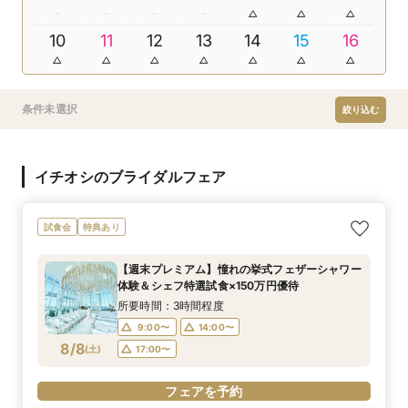
10
11
12
13
14
15
16
条件未選択
絞り込む
イチオシのブライダルフェア
試食会
特典あり
【週末プレミアム】憧れの挙式フェザーシャワー
体験＆シェフ特選試食×150万円優待
所要時間：3時間程度
9:00〜
14:00〜
8/8
(
土
)
17:00〜
フェアを予約