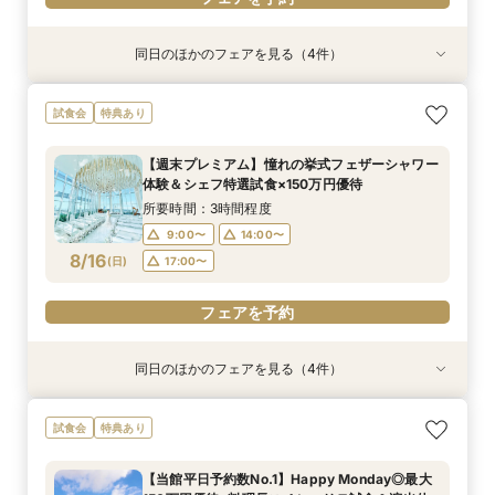
同日のほかのフェアを見る（4件）
試食会
試食会
試食会
試食会
特典あり
特典あり
特典あり
特典あり
【初めて式場見学のおふたり】即決なしで安心＆
【17時以降】お仕事帰りやテーマパーク帰りに夜
2名様からOK【少人数で結婚式】アットホームウ
【愛犬と叶えるペット婚】リングドッグ＆足形ス
試食会
特典あり
お気軽×シェフ特選試食
景×スペシャリテ試食
エディング相談会
タンプ×厳選試食＆20万円分のワンちゃん優待
所要時間：3時間程度
所要時間：3時間程度
所要時間：3時間程度
所要時間：3時間程度
【週末プレミアム】憧れの挙式フェザーシャワー
17:00〜
9:00〜
9:00〜
9:00〜
14:00〜
14:00〜
14:00〜
17:30〜
体験＆シェフ特選試食×150万円優待
8/15
8/15
8/15
8/15
(
(
(
(
土
土
土
土
)
)
)
)
18:00〜
17:00〜
17:00〜
17:00〜
所要時間：3時間程度
9:00〜
14:00〜
フェアを予約
フェアを予約
フェアを予約
フェアを予約
8/16
(
日
)
17:00〜
フェアを予約
同日のほかのフェアを見る（4件）
試食会
試食会
試食会
試食会
特典あり
特典あり
特典あり
特典あり
【初めて式場見学のおふたり】即決なしで安心＆
【17時以降】お仕事帰りやテーマパーク帰りに夜
2名様からOK【少人数で結婚式】アットホームウ
【愛犬と叶えるペット婚】リングドッグ＆足形ス
試食会
特典あり
お気軽×シェフ特選試食
景×スペシャリテ試食
エディング相談会
タンプ×厳選試食＆20万円分のワンちゃん優待
所要時間：3時間程度
所要時間：3時間程度
所要時間：3時間程度
所要時間：3時間程度
【当館平日予約数No.1】Happy Monday◎最大
17:00〜
9:00〜
9:00〜
9:00〜
14:00〜
14:00〜
14:00〜
17:30〜