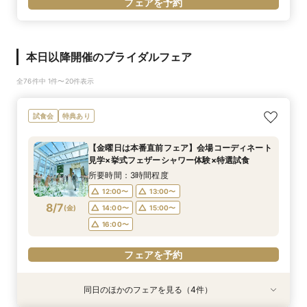
フェアを予約
本日以降開催のブライダルフェア
全76件中 1件〜20件表示
試食会
特典あり
【金曜日は本番直前フェア】会場コーディネート
見学×挙式フェザーシャワー体験×特選試食
所要時間：3時間程度
12:00〜
13:00〜
8/7
(
金
)
14:00〜
15:00〜
16:00〜
フェアを予約
同日のほかのフェアを見る（4件）
試食会
試食会
試食会
試食会
特典あり
特典あり
特典あり
特典あり