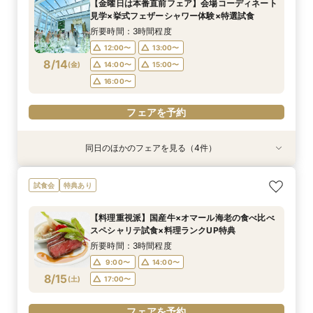
【金曜日は本番直前フェア】会場コーディネート
17:00〜
12:00〜
12:00〜
12:00〜
14:00〜
14:00〜
13:00〜
17:30〜
見学×挙式フェザーシャワー体験×特選試食
8/13
8/13
8/13
8/13
(
(
(
(
木
木
木
木
)
)
)
)
18:00〜
14:00〜
16:00〜
16:00〜
15:00〜
所要時間：3時間程度
16:00〜
12:00〜
13:00〜
フェアを予約
フェアを予約
フェアを予約
8/14
(
金
)
14:00〜
15:00〜
フェアを予約
16:00〜
フェアを予約
同日のほかのフェアを見る（4件）
試食会
試食会
試食会
試食会
特典あり
特典あり
特典あり
特典あり
【17時以降】お仕事帰りやテーマパーク帰りに夜
【初めて式場見学のおふたり】即決なしで安心＆
2名様からOK【少人数で結婚式】アットホームウ
【愛犬と叶えるペット婚】リングドッグ＆足形ス
試食会
特典あり
景×スペシャリテ試食
お気軽×シェフ特選試食
エディング相談会
タンプ×厳選試食＆20万円分のワンちゃん優待
所要時間：3時間程度
所要時間：3時間程度
所要時間：3時間程度
所要時間：3時間程度
【料理重視派】国産牛×オマール海老の食べ比べ
17:00〜
12:00〜
12:00〜
12:00〜
14:00〜
14:00〜
13:00〜
17:30〜
スペシャリテ試食×料理ランクUP特典
8/14
8/14
8/14
8/14
(
(
(
(
金
金
金
金
)
)
)
)
18:00〜
14:00〜
16:00〜
16:00〜
15:00〜
所要時間：3時間程度
16:00〜
9:00〜
14:00〜
フェアを予約
フェアを予約
フェアを予約
8/15
(
土
)
17:00〜
フェアを予約
フェアを予約