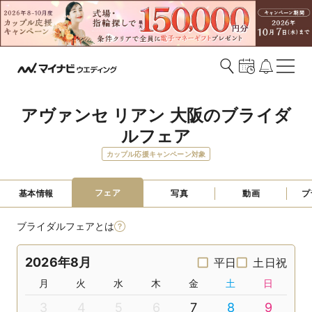
アヴァンセ リアン 大阪のブライダ
ルフェア
カップル応援キャンペーン対象
フェア
基本情報
写真
動画
プ
ブライダルフェアとは
2026年8月
平日
土日祝
月
火
水
木
金
土
日
3
4
5
6
7
8
9