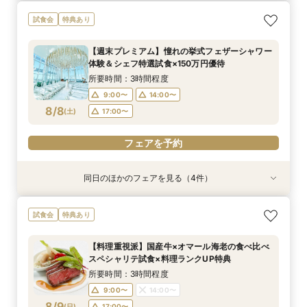
【17時以降】お仕事帰りやテーマパーク帰りに夜
【初めて式場見学のおふたり】即決なしで安心＆
2名様からOK【少人数で結婚式】アットホームウ
【愛犬と叶えるペット婚】リングドッグ＆足形ス
試食会
特典あり
景×スペシャリテ試食
お気軽×シェフ特選試食
エディング相談会
タンプ×厳選試食＆20万円分のワンちゃん優待
所要時間：3時間程度
所要時間：3時間程度
所要時間：3時間程度
所要時間：3時間程度
【週末プレミアム】憧れの挙式フェザーシャワー
17:00〜
12:00〜
12:00〜
12:00〜
14:00〜
14:00〜
13:00〜
17:30〜
体験＆シェフ特選試食×150万円優待
8/7
8/7
8/7
8/7
(
(
(
(
金
金
金
金
)
)
)
)
18:00〜
14:00〜
16:00〜
16:00〜
15:00〜
所要時間：3時間程度
16:00〜
9:00〜
14:00〜
フェアを予約
フェアを予約
8/8
電話予約のみ
(
土
)
17:00〜
フェアを予約
フェアを予約
同日のほかのフェアを見る（4件）
試食会
試食会
試食会
試食会
特典あり
特典あり
特典あり
特典あり
【初めて式場見学のおふたり】即決なしで安心＆
【17時以降】お仕事帰りやテーマパーク帰りに夜
2名様からOK【少人数で結婚式】アットホームウ
【愛犬と叶えるペット婚】リングドッグ＆足形ス
試食会
特典あり
お気軽×シェフ特選試食
景×スペシャリテ試食
エディング相談会
タンプ×厳選試食＆20万円分のワンちゃん優待
所要時間：3時間程度
所要時間：3時間程度
所要時間：3時間程度
所要時間：3時間程度
【料理重視派】国産牛×オマール海老の食べ比べ
17:00〜
9:00〜
9:00〜
9:00〜
14:00〜
14:00〜
14:00〜
17:30〜
スペシャリテ試食×料理ランクUP特典
8/8
8/8
8/8
8/8
(
(
(
(
土
土
土
土
)
)
)
)
18:00〜
17:00〜
17:00〜
17:00〜
所要時間：3時間程度
9:00〜
14:00〜
フェアを予約
フェアを予約
フェアを予約
フェアを予約
8/9
(
日
)
17:00〜