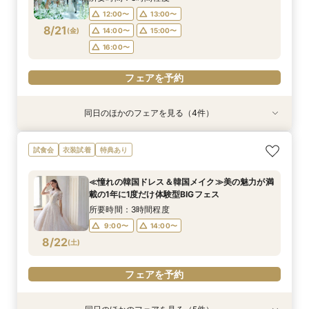
16:00〜
12:00〜
13:00〜
フェアを予約
フェアを予約
フェアを予約
8/21
(
金
)
14:00〜
15:00〜
フェアを予約
16:00〜
フェアを予約
同日のほかのフェアを見る（4件）
試食会
試食会
試食会
試食会
特典あり
特典あり
特典あり
特典あり
【17時以降】お仕事帰りやテーマパーク帰りに夜
【初めて式場見学のおふたり】即決なしで安心＆
2名様からOK【少人数で結婚式】アットホームウ
【愛犬と叶えるペット婚】リングドッグ＆足形ス
試食会
衣装試着
特典あり
景×スペシャリテ試食
お気軽×シェフ特選試食
エディング相談会
タンプ×厳選試食＆20万円分のワンちゃん優待
所要時間：3時間程度
所要時間：3時間程度
所要時間：3時間程度
所要時間：3時間程度
≪憧れの韓国ドレス＆韓国メイク≫美の魅力が満
17:00〜
12:00〜
12:00〜
12:00〜
14:00〜
14:00〜
13:00〜
17:30〜
載の1年に1度だけ体験型BIGフェス
8/21
8/21
8/21
8/21
(
(
(
(
金
金
金
金
)
)
)
)
18:00〜
14:00〜
16:00〜
16:00〜
15:00〜
所要時間：3時間程度
16:00〜
9:00〜
14:00〜
フェアを予約
フェアを予約
フェアを予約
8/22
(
土
)
フェアを予約
フェアを予約