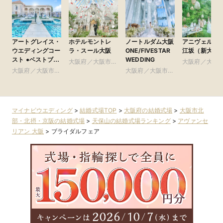
アートグレイス・
ホテルモントレ
ノートルダム大阪
アニヴェルセ
ウエディングコー
ラ・スール大阪
ONE/FIVESTAR
江坂（新大阪
スト ●ベストブラ
WEDDING
大阪府／大阪市北
大阪府／大阪
イダル グループ
大阪府／大阪市南
部・北摂・京阪
大阪府／大阪市北
部・北摂・京
部・東大阪
部・北摂・京阪
マイナビウエディング
>
結婚式場TOP
>
大阪府の結婚式場
>
大阪市北
部・北摂・京阪の結婚式場
>
天保山の結婚式場ランキング
>
アヴァンセ
リアン 大阪
>
ブライダルフェア