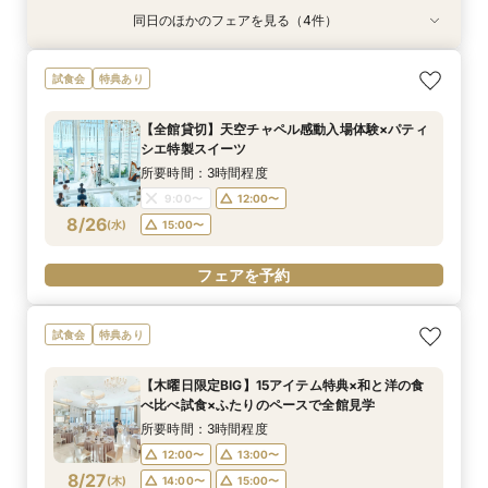
同日のほかのフェアを見る（4件）
試食会
試食会
試食会
試食会
特典あり
特典あり
特典あり
特典あり
【17時以降】お仕事帰りやテーマパーク帰りに夜
【初めて式場見学のおふたり】即決なしで安心＆
2名様からOK【少人数で結婚式】アットホームウ
【愛犬と叶えるペット婚】リングドッグ＆足形ス
試食会
特典あり
景×スペシャリテ試食
お気軽×シェフ特選試食
エディング相談会
タンプ×厳選試食＆20万円分のワンちゃん優待
所要時間：3時間程度
所要時間：3時間程度
所要時間：3時間程度
所要時間：3時間程度
【全館貸切】天空チャペル感動入場体験×パティ
17:00〜
12:00〜
12:00〜
12:00〜
14:00〜
14:00〜
13:00〜
17:30〜
シエ特製スイーツ
8/24
8/24
8/24
8/24
(
(
(
(
月
月
月
月
)
)
)
)
18:00〜
14:00〜
16:00〜
16:00〜
15:00〜
所要時間：3時間程度
16:00〜
9:00〜
12:00〜
フェアを予約
フェアを予約
フェアを予約
8/26
(
水
)
15:00〜
フェアを予約
フェアを予約
試食会
特典あり
【木曜日限定BIG】15アイテム特典×和と洋の食
べ比べ試食×ふたりのペースで全館見学
所要時間：3時間程度
12:00〜
13:00〜
8/27
(
木
)
14:00〜
15:00〜