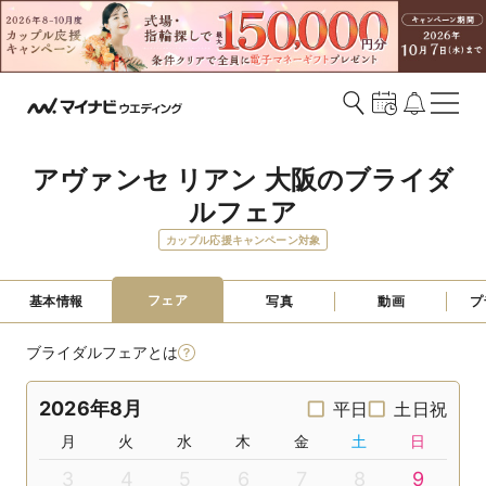
アヴァンセ リアン 大阪のブライダ
ルフェア
カップル応援キャンペーン対象
フェア
基本情報
写真
動画
プ
ブライダルフェアとは
2026年8月
平日
土日祝
月
火
水
木
金
土
日
3
4
5
6
7
8
9