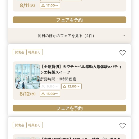
フェアを予約
フェアを予約
フェアを予約
8/11
(
火
)
17:00〜
フェアを予約
フェアを予約
同日のほかのフェアを見る（4件）
試食会
試食会
試食会
試食会
特典あり
特典あり
特典あり
特典あり
2名様からOK【少人数で結婚式】アットホームウ
【愛犬と叶えるペット婚】リングドッグ＆足形ス
【17時以降】お仕事帰りやテーマパーク帰りに夜
【初めて式場見学のおふたり】即決なしで安心＆
試食会
特典あり
エディング相談会
タンプ×厳選試食＆20万円分のワンちゃん優待
景×スペシャリテ試食
お気軽×シェフ特選試食
所要時間：3時間程度
所要時間：3時間程度
所要時間：3時間程度
所要時間：3時間程度
【全館貸切】天空チャペル感動入場体験×パティ
17:00〜
9:00〜
9:00〜
9:00〜
14:00〜
14:00〜
14:00〜
17:30〜
シエ特製スイーツ
8/11
8/11
8/11
8/11
(
(
(
(
火
火
火
火
)
)
)
)
18:00〜
17:00〜
17:00〜
17:00〜
所要時間：3時間程度
9:00〜
12:00〜
フェアを予約
フェアを予約
フェアを予約
フェアを予約
8/12
(
水
)
15:00〜
フェアを予約
試食会
特典あり