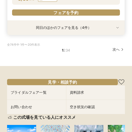
フェアを予約
同日のほかのフェアを見る（4件）
試食会
試食会
試食会
試食会
特典あり
特典あり
特典あり
特典あり
2名様からOK【少人数で結婚式】アットホームウ
【愛犬と叶えるペット婚】リングドッグ＆足形ス
【17時以降】お仕事帰りやテーマパーク帰りに夜
【初めて式場見学のおふたり】即決なしで安心＆
全74件中 1件〜20件表示
エディング相談会
タンプ×厳選試食＆20万円分のワンちゃん優待
景×スペシャリテ試食
お気軽×シェフ特選試食
次へ
1
2
3
4
所要時間：3時間程度
所要時間：3時間程度
所要時間：3時間程度
所要時間：3時間程度
17:00〜
9:00〜
9:00〜
9:00〜
14:00〜
14:00〜
14:00〜
17:30〜
8/30
8/30
8/30
8/30
(
(
(
(
日
日
日
日
)
)
)
)
18:00〜
17:00〜
17:00〜
17:00〜
フェアを予約
フェアを予約
フェアを予約
フェアを予約
見学・相談予約
ブライダルフェア一覧
資料請求
お問い合わせ
空き状況の確認
この式場を見ている人にオススメ