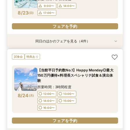
9:00〜
14:00〜
フェアを予約
フェアを予約
フェアを予約
フェアを予約
フェアを予約
8/23
(
日
)
17:00〜
フェアを予約
同日のほかのフェアを見る（4件）
試食会
試食会
試食会
試食会
特典あり
特典あり
特典あり
特典あり
2名様からOK【少人数で結婚式】アットホームウ
【愛犬と叶えるペット婚】リングドッグ＆足形ス
【17時以降】お仕事帰りやテーマパーク帰りに夜
【初めて式場見学のおふたり】即決なしで安心＆
試食会
特典あり
エディング相談会
タンプ×厳選試食＆20万円分のワンちゃん優待
景×スペシャリテ試食
お気軽×シェフ特選試食
所要時間：3時間程度
所要時間：3時間程度
所要時間：3時間程度
所要時間：3時間程度
【当館平日予約数No.1】Happy Monday◎最大
17:00〜
9:00〜
9:00〜
9:00〜
14:00〜
14:00〜
14:00〜
17:30〜
150万円優待×料理長スペシャリテ試食＆演出体
8/23
8/23
8/23
8/23
験
(
(
(
(
日
日
日
日
)
)
)
)
18:00〜
17:00〜
17:00〜
17:00〜
所要時間：3時間程度
フェアを予約
フェアを予約
フェアを予約
フェアを予約
12:00〜
13:00〜
8/24
(
月
)
14:00〜
15:00〜
16:00〜
フェアを予約