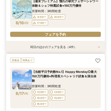
【週末プレミアム】憧れの挙式フェザーシャワー
17:00〜
9:00〜
9:00〜
9:00〜
14:00〜
14:00〜
14:00〜
17:30〜
体験＆シェフ特選試食×150万円優待
8/15
8/15
8/15
8/15
(
(
(
(
土
土
土
土
)
)
)
)
18:00〜
17:00〜
17:00〜
17:00〜
所要時間：3時間程度
9:00〜
14:00〜
フェアを予約
フェアを予約
フェアを予約
フェアを予約
8/16
(
日
)
17:00〜
フェアを予約
同日のほかのフェアを見る（4件）
試食会
試食会
試食会
試食会
特典あり
特典あり
特典あり
特典あり
2名様からOK【少人数で結婚式】アットホームウ
【愛犬と叶えるペット婚】リングドッグ＆足形ス
【17時以降】お仕事帰りやテーマパーク帰りに夜
【初めて式場見学のおふたり】即決なしで安心＆
試食会
特典あり
エディング相談会
タンプ×厳選試食＆20万円分のワンちゃん優待
景×スペシャリテ試食
お気軽×シェフ特選試食
所要時間：3時間程度
所要時間：3時間程度
所要時間：3時間程度
所要時間：3時間程度
【当館平日予約数No.1】Happy Monday◎最大
17:00〜
9:00〜
9:00〜
9:00〜
14:00〜
14:00〜
14:00〜
17:30〜
150万円優待×料理長スペシャリテ試食＆演出体
8/16
8/16
8/16
8/16
験
(
(
(
(
日
日
日
日
)
)
)
)
18:00〜
17:00〜
17:00〜
17:00〜
所要時間：3時間程度
フェアを予約
フェアを予約
フェアを予約
フェアを予約
12:00〜
13:00〜
8/17
(
月
)
14:00〜
15:00〜
16:00〜