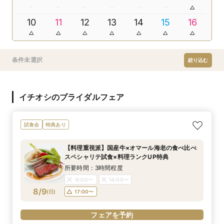
10
11
12
13
14
15
16
条件未選択
絞り込む
イチオシのブライダルフェア
試食会
特典あり
【料理重視派】国産牛×オマール海老の食べ比べ
スペシャリテ試食×料理ランクUP特典
所要時間：3時間程度
9:00〜
14:00〜
8/9
(
日
)
17:00〜
フェアを予約