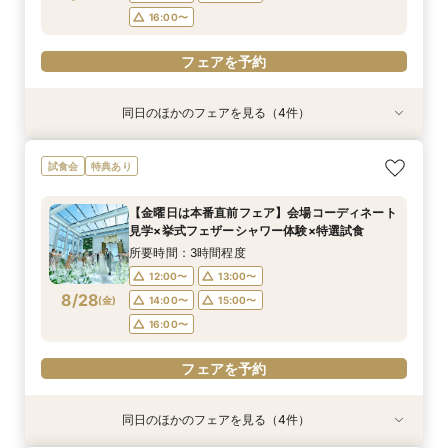
16:00〜
フェアを予約
同日のほかのフェアを見る（4件）
試食会
試食会
試食会
試食会
特典あり
特典あり
特典あり
特典あり
【17時以降】お仕事帰りやテーマパーク帰りに夜
【初めて式場見学のおふたり】即決なしで安心＆
2名様からOK【少人数で結婚式】アットホームウ
【愛犬と叶えるペット婚】リングドッグ＆足形ス
試食会
特典あり
景×スペシャリテ試食
お気軽×シェフ特選試食
エディング相談会
タンプ×厳選試食＆20万円分のワンちゃん優待
所要時間：3時間程度
所要時間：3時間程度
所要時間：3時間程度
所要時間：3時間程度
【金曜日は本番直前フェア】会場コーディネート
17:00〜
12:00〜
12:00〜
12:00〜
14:00〜
14:00〜
13:00〜
17:30〜
見学×挙式フェザーシャワー体験×特選試食
8/27
8/27
8/27
8/27
(
(
(
(
木
木
木
木
)
)
)
)
18:00〜
14:00〜
16:00〜
16:00〜
15:00〜
所要時間：3時間程度
16:00〜
12:00〜
13:00〜
フェアを予約
フェアを予約
フェアを予約
8/28
(
金
)
14:00〜
15:00〜
フェアを予約
16:00〜
フェアを予約
同日のほかのフェアを見る（4件）
試食会
試食会
試食会
試食会
特典あり
特典あり
特典あり
特典あり