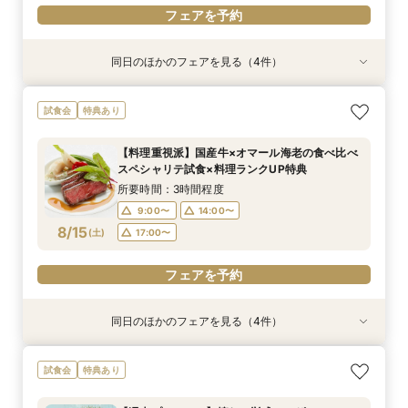
フェアを予約
同日のほかのフェアを見る（4件）
試食会
試食会
試食会
試食会
特典あり
特典あり
特典あり
特典あり
【17時以降】お仕事帰りやテーマパーク帰りに夜
【初めて式場見学のおふたり】即決なしで安心＆
2名様からOK【少人数で結婚式】アットホームウ
【愛犬と叶えるペット婚】リングドッグ＆足形ス
試食会
特典あり
景×スペシャリテ試食
お気軽×シェフ特選試食
エディング相談会
タンプ×厳選試食＆20万円分のワンちゃん優待
所要時間：3時間程度
所要時間：3時間程度
所要時間：3時間程度
所要時間：3時間程度
【料理重視派】国産牛×オマール海老の食べ比べ
17:00〜
12:00〜
12:00〜
12:00〜
14:00〜
14:00〜
13:00〜
17:30〜
スペシャリテ試食×料理ランクUP特典
8/14
8/14
8/14
8/14
(
(
(
(
金
金
金
金
)
)
)
)
18:00〜
14:00〜
16:00〜
16:00〜
15:00〜
所要時間：3時間程度
16:00〜
9:00〜
14:00〜
フェアを予約
フェアを予約
フェアを予約
8/15
(
土
)
17:00〜
フェアを予約
フェアを予約
同日のほかのフェアを見る（4件）
試食会
試食会
試食会
試食会
特典あり
特典あり
特典あり
特典あり
2名様からOK【少人数で結婚式】アットホームウ
【愛犬と叶えるペット婚】リングドッグ＆足形ス
【17時以降】お仕事帰りやテーマパーク帰りに夜
【初めて式場見学のおふたり】即決なしで安心＆
試食会
特典あり
エディング相談会
タンプ×厳選試食＆20万円分のワンちゃん優待
景×スペシャリテ試食
お気軽×シェフ特選試食
所要時間：3時間程度
所要時間：3時間程度
所要時間：3時間程度
所要時間：3時間程度