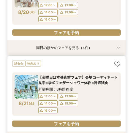
12:00〜
13:00〜
8/20
(
木
)
14:00〜
15:00〜
16:00〜
フェアを予約
同日のほかのフェアを見る（4件）
試食会
試食会
試食会
試食会
特典あり
特典あり
特典あり
特典あり
【17時以降】お仕事帰りやテーマパーク帰りに夜
【初めて式場見学のおふたり】即決なしで安心＆
2名様からOK【少人数で結婚式】アットホームウ
【愛犬と叶えるペット婚】リングドッグ＆足形ス
試食会
特典あり
景×スペシャリテ試食
お気軽×シェフ特選試食
エディング相談会
タンプ×厳選試食＆20万円分のワンちゃん優待
所要時間：3時間程度
所要時間：3時間程度
所要時間：3時間程度
所要時間：3時間程度
【金曜日は本番直前フェア】会場コーディネート
17:00〜
12:00〜
12:00〜
12:00〜
14:00〜
14:00〜
13:00〜
17:30〜
見学×挙式フェザーシャワー体験×特選試食
8/20
8/20
8/20
8/20
(
(
(
(
木
木
木
木
)
)
)
)
18:00〜
14:00〜
16:00〜
16:00〜
15:00〜
所要時間：3時間程度
16:00〜
12:00〜
13:00〜
フェアを予約
フェアを予約
フェアを予約
8/21
(
金
)
14:00〜
15:00〜
フェアを予約
16:00〜
フェアを予約