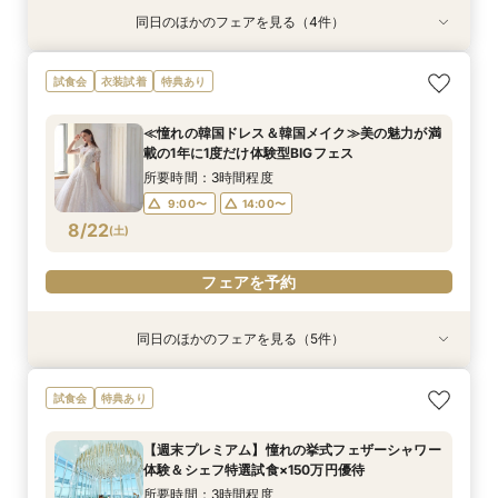
同日のほかのフェアを見る（4件）
試食会
試食会
試食会
試食会
特典あり
特典あり
特典あり
特典あり
【17時以降】お仕事帰りやテーマパーク帰りに夜
【初めて式場見学のおふたり】即決なしで安心＆
2名様からOK【少人数で結婚式】アットホームウ
【愛犬と叶えるペット婚】リングドッグ＆足形ス
試食会
衣装試着
特典あり
景×スペシャリテ試食
お気軽×シェフ特選試食
エディング相談会
タンプ×厳選試食＆20万円分のワンちゃん優待
所要時間：3時間程度
所要時間：3時間程度
所要時間：3時間程度
所要時間：3時間程度
≪憧れの韓国ドレス＆韓国メイク≫美の魅力が満
17:00〜
12:00〜
12:00〜
12:00〜
14:00〜
14:00〜
13:00〜
17:30〜
載の1年に1度だけ体験型BIGフェス
8/21
8/21
8/21
8/21
(
(
(
(
金
金
金
金
)
)
)
)
18:00〜
14:00〜
16:00〜
16:00〜
15:00〜
所要時間：3時間程度
16:00〜
9:00〜
14:00〜
フェアを予約
フェアを予約
フェアを予約
8/22
(
土
)
フェアを予約
フェアを予約
同日のほかのフェアを見る（5件）
試食会
試食会
試食会
試食会
試食会
特典あり
特典あり
特典あり
特典あり
特典あり
2名様からOK【少人数で結婚式】アットホームウ
【愛犬と叶えるペット婚】リングドッグ＆足形ス
【17時以降】お仕事帰りやテーマパーク帰りに夜
【初めて式場見学のおふたり】即決なしで安心＆
【料理重視派】国産牛×オマール海老の食べ比べ
試食会
特典あり
エディング相談会
タンプ×厳選試食＆20万円分のワンちゃん優待
景×スペシャリテ試食
お気軽×シェフ特選試食
スペシャリテ試食×料理ランクUP特典
所要時間：3時間程度
所要時間：3時間程度
所要時間：3時間程度
所要時間：3時間程度
所要時間：3時間程度
【週末プレミアム】憧れの挙式フェザーシャワー
17:00〜
9:00〜
9:00〜
9:00〜
9:00〜
14:00〜
14:00〜
14:00〜
14:00〜
17:30〜
体験＆シェフ特選試食×150万円優待
8/22
8/22
8/22
8/22
8/22
(
(
(
(
(
土
土
土
土
土
)
)
)
)
)
18:00〜
17:00〜
17:00〜
17:00〜
17:00〜
所要時間：3時間程度