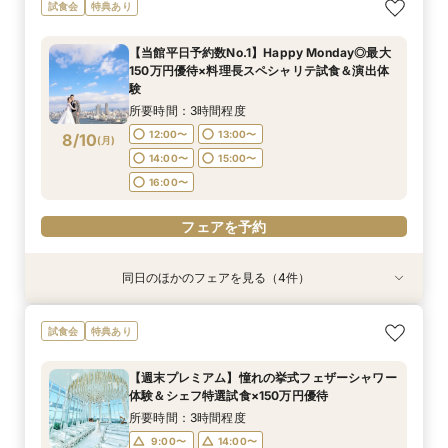
2名様からOK【少人数で結婚式】アットホームウ
【愛犬と叶えるペット婚】リングドッグ＆足形ス
【17時以降】お仕事帰りやテーマパーク帰りに夜
【初めて式場見学のおふたり】即決なしで安心＆
試食会
特典あり
エディング相談会
タンプ×厳選試食＆20万円分のワンちゃん優待
景×スペシャリテ試食
お気軽×シェフ特選試食
所要時間：3時間程度
所要時間：3時間程度
所要時間：3時間程度
所要時間：3時間程度
【当館平日予約数No.1】Happy Monday◎最大
17:00〜
9:00〜
9:00〜
9:00〜
14:00〜
14:00〜
14:00〜
17:30〜
150万円優待×料理長スペシャリテ試食＆演出体
8/9
8/9
8/9
8/9
験
(
(
(
(
日
日
日
日
)
)
)
)
18:00〜
17:00〜
17:00〜
17:00〜
所要時間：3時間程度
フェアを予約
フェアを予約
フェアを予約
12:00〜
13:00〜
8/10
電話予約のみ
(
月
)
14:00〜
15:00〜
16:00〜
フェアを予約
同日のほかのフェアを見る（4件）
試食会
試食会
試食会
試食会
特典あり
特典あり
特典あり
特典あり
【17時以降】お仕事帰りやテーマパーク帰りに夜
【初めて式場見学のおふたり】即決なしで安心＆
2名様からOK【少人数で結婚式】アットホームウ
【愛犬と叶えるペット婚】リングドッグ＆足形ス
試食会
特典あり
景×スペシャリテ試食
お気軽×シェフ特選試食
エディング相談会
タンプ×厳選試食＆20万円分のワンちゃん優待
所要時間：3時間程度
所要時間：3時間程度
所要時間：3時間程度
所要時間：3時間程度
【週末プレミアム】憧れの挙式フェザーシャワー
17:00〜
12:00〜
12:00〜
12:00〜
14:00〜
14:00〜
13:00〜
17:30〜
体験＆シェフ特選試食×150万円優待
8/10
8/10
8/10
8/10
(
(
(
(
月
月
月
月
)
)
)
)
18:00〜
14:00〜
16:00〜
16:00〜
15:00〜
所要時間：3時間程度
16:00〜
9:00〜
14:00〜