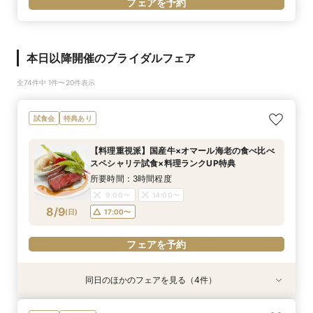
フェアを予約
本日以降開催のブライダルフェア
全74件中 1件〜20件表示
試食会
特典あり
【料理重視派】国産牛×オマール海老の食べ比べ
スペシャリテ試食×料理ランクUP特典
所要時間：3時間程度
9:00〜
14:00〜
8/9
(
日
)
17:00〜
フェアを予約
同日のほかのフェアを見る（4件）
試食会
試食会
試食会
試食会
特典あり
特典あり
特典あり
特典あり