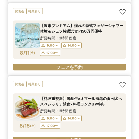
試食会
特典あり
【週末プレミアム】憧れの挙式フェザーシャワー
体験＆シェフ特選試食×150万円優待
所要時間：3時間程度
9:00〜
14:00〜
8/11
(
火
)
17:00〜
フェアを予約
試食会
特典あり
【料理重視派】国産牛×オマール海老の食べ比べ
スペシャリテ試食×料理ランクUP特典
所要時間：3時間程度
9:00〜
14:00〜
8/15
(
土
)
17:00〜