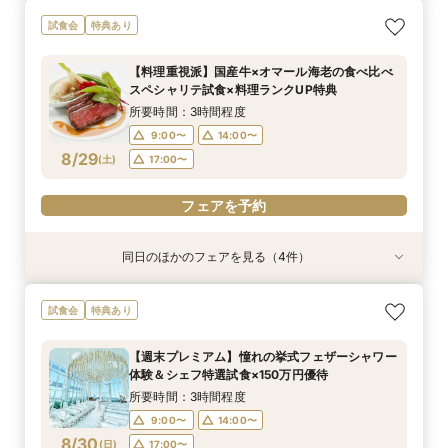
【17時以降】お仕事帰りやテーマパーク帰りに夜
【初めて式場見学のおふたり】即決なしで安心＆
2名様からOK【少人数で結婚式】アットホームウ
【愛犬と叶えるペット婚】リングドッグ＆足形ス
試食会
特典あり
景×スペシャリテ試食
お気軽×シェフ特選試食
エディング相談会
タンプ×厳選試食＆20万円分のワンちゃん優待
所要時間：3時間程度
所要時間：3時間程度
所要時間：3時間程度
所要時間：3時間程度
【料理重視派】国産牛×オマール海老の食べ比べ
17:00〜
12:00〜
12:00〜
12:00〜
14:00〜
14:00〜
13:00〜
17:30〜
スペシャリテ試食×料理ランクUP特典
8/28
8/28
8/28
8/28
(
(
(
(
金
金
金
金
)
)
)
)
18:00〜
14:00〜
16:00〜
16:00〜
15:00〜
所要時間：3時間程度
16:00〜
9:00〜
14:00〜
フェアを予約
フェアを予約
フェアを予約
8/29
(
土
)
17:00〜
フェアを予約
フェアを予約
同日のほかのフェアを見る（4件）
試食会
試食会
試食会
試食会
特典あり
特典あり
特典あり
特典あり
2名様からOK【少人数で結婚式】アットホームウ
【愛犬と叶えるペット婚】リングドッグ＆足形ス
【17時以降】お仕事帰りやテーマパーク帰りに夜
【初めて式場見学のおふたり】即決なしで安心＆
試食会
特典あり
エディング相談会
タンプ×厳選試食＆20万円分のワンちゃん優待
景×スペシャリテ試食
お気軽×シェフ特選試食
所要時間：3時間程度
所要時間：3時間程度
所要時間：3時間程度
所要時間：3時間程度
【週末プレミアム】憧れの挙式フェザーシャワー
17:00〜
9:00〜
9:00〜
9:00〜
14:00〜
14:00〜
14:00〜
17:30〜
体験＆シェフ特選試食×150万円優待
8/29
8/29
8/29
8/29
(
(
(
(
土
土
土
土
)
)
)
)
18:00〜
17:00〜
17:00〜
17:00〜
所要時間：3時間程度
9:00〜
14:00〜
フェアを予約
フェアを予約
フェアを予約
フェアを予約
8/30
(
日
)
17:00〜