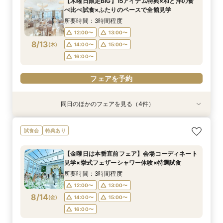
【木曜日限定BIG】15アイテム特典×和と洋の食
べ比べ試食×ふたりのペースで全館見学
所要時間：3時間程度
12:00〜
13:00〜
8/13
(
木
)
14:00〜
15:00〜
16:00〜
フェアを予約
同日のほかのフェアを見る（4件）
試食会
試食会
試食会
試食会
特典あり
特典あり
特典あり
特典あり
【17時以降】お仕事帰りやテーマパーク帰りに夜
【初めて式場見学のおふたり】即決なしで安心＆
2名様からOK【少人数で結婚式】アットホームウ
【愛犬と叶えるペット婚】リングドッグ＆足形ス
試食会
特典あり
景×スペシャリテ試食
お気軽×シェフ特選試食
エディング相談会
タンプ×厳選試食＆20万円分のワンちゃん優待
所要時間：3時間程度
所要時間：3時間程度
所要時間：3時間程度
所要時間：3時間程度
【金曜日は本番直前フェア】会場コーディネート
17:00〜
12:00〜
12:00〜
12:00〜
14:00〜
14:00〜
13:00〜
17:30〜
見学×挙式フェザーシャワー体験×特選試食
8/13
8/13
8/13
8/13
(
(
(
(
木
木
木
木
)
)
)
)
18:00〜
14:00〜
16:00〜
16:00〜
15:00〜
所要時間：3時間程度
16:00〜
12:00〜
13:00〜
フェアを予約
フェアを予約
フェアを予約
8/14
(
金
)
14:00〜
15:00〜
フェアを予約
16:00〜