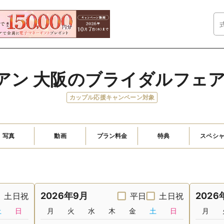
アン 大阪のブライダルフェ
カップル応援キャンペーン対象
写真
動画
プラン料金
特典
スペシ
2026年9月
2026
土日祝
平日
土日祝
土
日
月
火
水
木
金
土
日
月