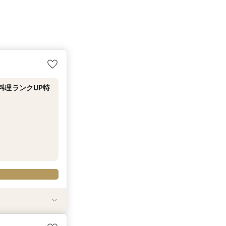
料理ランクUP特
試食
食
20万円分のワン