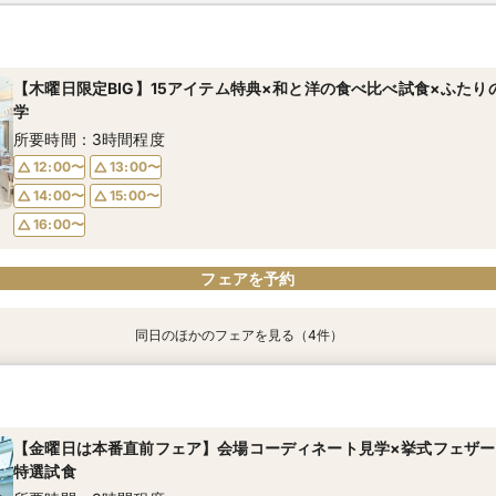
【木曜日限定BIG】15アイテム特典×和と洋の食べ比べ試食×ふた
学
所要時間：3時間程度
12:00〜
13:00〜
14:00〜
15:00〜
16:00〜
フェアを予約
同日のほかのフェアを見る（4件）
【17時以降】お仕事帰りやテーマパーク帰りに夜景×スペシャリテ試
【初めて式場見学のおふたり】即決なしで安心＆お気軽×シェフ特選
2名様からOK【少人数で結婚式】アットホームウエディング相談会
【愛犬と叶えるペット婚】リングドッグ＆足形スタンプ×厳選試食＆
ちゃん優待
所要時間：3時間程度
所要時間：3時間程度
所要時間：3時間程度
所要時間：3時間程度
【金曜日は本番直前フェア】会場コーディネート見学×挙式フェザー
17:00〜
12:00〜
12:00〜
17:30〜
13:00〜
14:00〜
特選試食
12:00〜
14:00〜
18:00〜
14:00〜
16:00〜
15:00〜