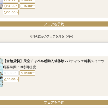
14:00〜
15:00〜
フェアを予約
フェアを予約
フェアを予約
フェアを予約
16:00〜
フェアを予約
同日のほかのフェアを見る（4件）
【17時以降】お仕事帰りやテーマパーク帰りに夜景×スペシャリテ試
【初めて式場見学のおふたり】即決なしで安心＆お気軽×シェフ特選
2名様からOK【少人数で結婚式】アットホームウエディング相談会
【愛犬と叶えるペット婚】リングドッグ＆足形スタンプ×厳選試食＆
ちゃん優待
所要時間：3時間程度
所要時間：3時間程度
所要時間：3時間程度
所要時間：3時間程度
【全館貸切】天空チャペル感動入場体験×パティシエ特製スイーツ
17:00〜
12:00〜
12:00〜
17:30〜
13:00〜
14:00〜
12:00〜
14:00〜
所要時間：3時間程度
18:00〜
14:00〜
16:00〜
15:00〜
16:00〜
9:00〜
12:00〜
16:00〜
15:00〜
フェアを予約
フェアを予約
フェアを予約
フェアを予約
フェアを予約