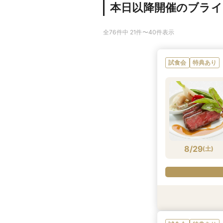
本日以降開催のブラ
全76件中 21件〜40件表示
試食会
特典あり
8/29
(
土
)
試食会
試食会
試食会
試食会
特典あり
特典あり
特典あり
特典あり