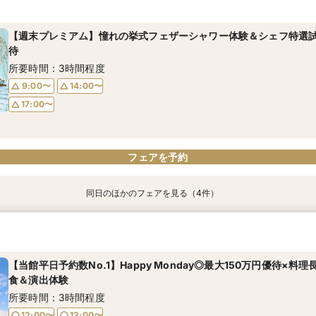
ちゃん優待
所要時間：3時間程度
所要時間：3時間程度
所要時間：3時間程度
所要時間：3時間程度
【週末プレミアム】憧れの挙式フェザーシャワー体験＆シェフ特選試食
17:00〜
9:00〜
9:00〜
14:00〜
17:30〜
14:00〜
待
9:00〜
14:00〜
17:00〜
18:00〜
17:00〜
所要時間：3時間程度
17:00〜
9:00〜
14:00〜
17:00〜
フェアを予約
フェアを予約
フェアを予約
フェアを予約
フェアを予約
同日のほかのフェアを見る（4件）
【初めて式場見学のおふたり】即決なしで安心＆お気軽×シェフ特選
【17時以降】お仕事帰りやテーマパーク帰りに夜景×スペシャリテ試
2名様からOK【少人数で結婚式】アットホームウエディング相談会
【愛犬と叶えるペット婚】リングドッグ＆足形スタンプ×厳選試食＆
ちゃん優待
所要時間：3時間程度
所要時間：3時間程度
所要時間：3時間程度
所要時間：3時間程度
【当館平日予約数No.1】Happy Monday◎最大150万円優待×料
17:00〜
9:00〜
9:00〜
14:00〜
17:30〜
14:00〜
食＆演出体験
9:00〜
14:00〜
17:00〜
18:00〜
17:00〜
所要時間：3時間程度
17:00〜
12:00〜
13:00〜