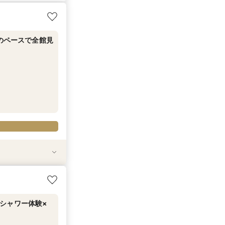
りのペースで全館見
食
試食
20万円分のワン
シャワー体験×