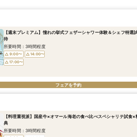
【週末プレミアム】憧れの挙式フェザーシャワー体験＆シェフ特選試食
待
所要時間：3時間程度
9:00〜
14:00〜
17:00〜
フェアを予約
【料理重視派】国産牛×オマール海老の食べ比べスペシャリテ試食×
典
所要時間：3時間程度