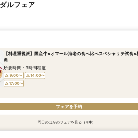
イダルフェア
【料理重視派】国産牛×オマール海老の食べ比べスペシャリテ試食×
典
所要時間：3時間程度
9:00〜
14:00〜
17:00〜
フェアを予約
同日のほかのフェアを見る（4件）
【初めて式場見学のおふたり】即決なしで安心＆お気軽×シェフ特選
【17時以降】お仕事帰りやテーマパーク帰りに夜景×スペシャリテ試
2名様からOK【少人数で結婚式】アットホームウエディング相談会
【愛犬と叶えるペット婚】リングドッグ＆足形スタンプ×厳選試食＆