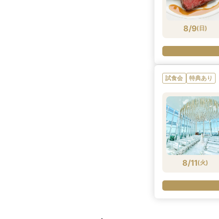
8/9
(
日
)
試食会
特典あり
8/11
(
火
)