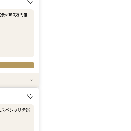
×150万円優
試食
食
20万円分のワン
理長スペシャリテ試