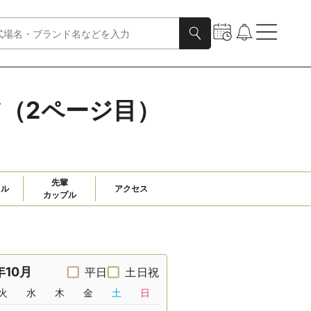
ア（2ページ目）
先輩

ャル
アクセス
カップル
年10月
平日
土日祝
火
水
木
金
土
日