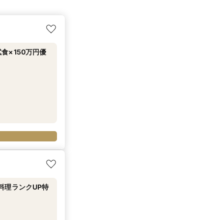
×150万円優
料理ランクUP特