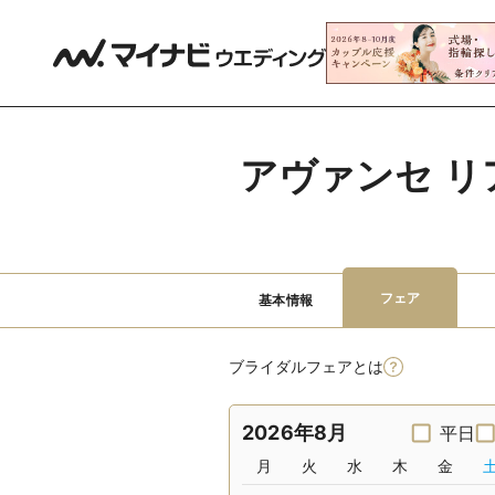
アヴァンセ リ
フェア
基本情報
ブライダルフェアとは
2026年8月
平日
月
火
水
木
金