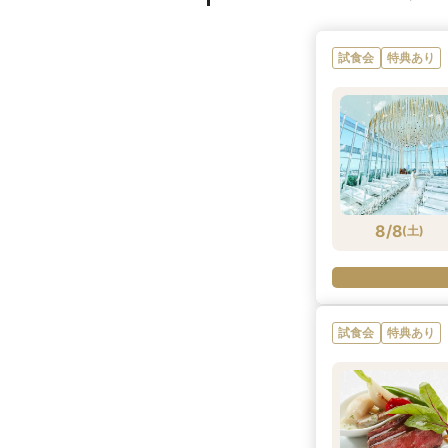
試食会
特典あり
8/8
(
土
)
試食会
特典あり