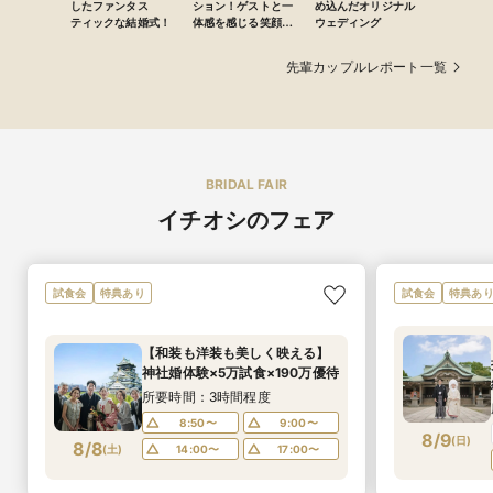
したファンタス
ション！ゲストと一
め込んだオリジナル
ティックな結婚式！
体感を感じる笑顔は
ウェディング
じけるウエディング
先輩カップルレポート一覧
BRIDAL FAIR
イチオシのフェア
試食会
特典あり
試食会
特典あ
【和装も洋装も美しく映える】
神社婚体験×5万試食×190万優待
所要時間：3時間程度
8:50〜
9:00〜
8/9
(
日
)
8/8
(
土
)
14:00〜
17:00〜