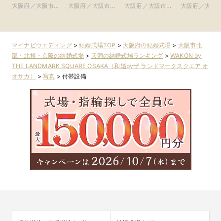
クアガーデンテラ
グループ
ルモニーアン
大阪府／大阪市北
大阪府／大阪市北
大阪府／大阪市北
大阪府／大阪
ス 大阪)
ラッセイット
部・北摂・京阪
部・北摂・京阪
部・北摂・京阪
部・東大阪
ス)
マイナビウエディング
>
結婚式場TOP
>
大阪府の結婚式場
>
大阪市北
部・北摂・京阪の結婚式場
>
天満の結婚式場ランキング
>
WAKON by
THE LANDMARK SQUARE OSAKA（和婚byザ ランドマークスクエア オ
オサカ）
>
写真
>
付帯設備