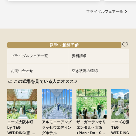
ブライダルフェア一覧
見学・相談予約
ブライダルフェア一覧
資料請求
お問い合わせ
空き状況の確認
この式場を見ている人にオススメ
ニーズ大阪本町
アルモニーアンブ
ザ・ガーデンオリ
ニーズ心斎橋 b
by T&G
ラッセウエディン
エンタル・大阪
T&G
WEDDING(旧 ア
グホテル
●Plan・Do・See
WEDDING(旧