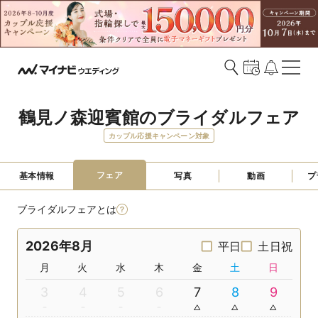
鶴見ノ森迎賓館のブライダルフェア
カップル応援キャンペーン対象
フェア
基本情報
写真
動画
プ
ブライダルフェアとは
2026年8月
平日
土日祝
月
火
水
木
金
土
日
3
4
5
6
7
8
9