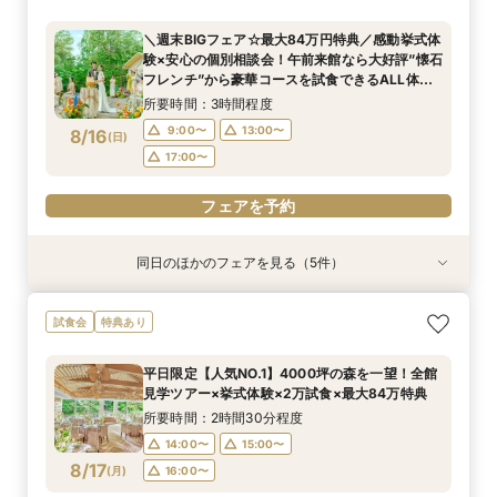
ランをご用意！専属プランナーによるじっくり相
オンライン相談会
ンチ試食×全館見学ツアー×最大84万円特典／専
要なお料理”懐石フレンチ”贅沢試食×全館見学×
談会フェア！ドレス10万円ご優待付♪
属プランナーと予算×準備じっくり相談会！
森の挙式体験×相談会
所要時間：1時間程度
＼週末BIGフェア☆最大84万円特典／感動挙式体
所要時間：3時間程度
所要時間：2時間30分程度
所要時間：2時間30分程度
14:00〜
15:00〜
験×安心の個別相談会！午前来館なら大好評”懐石
14:00〜
14:00〜
12:00〜
13:00〜
15:00〜
15:00〜
8/10
8/10
8/10
8/10
フレンチ”から豪華コースを試食できるALL体
(
(
(
(
月
月
月
月
)
)
)
)
16:00〜
17:00〜
感！全館見学★来館時タクシー代3000円負担付
14:00〜
16:00〜
16:00〜
15:00〜
所要時間：3時間程度
16:00〜
フェアを予約
9:00〜
13:00〜
8/16
(
日
)
フェアを予約
フェアを予約
17:00〜
フェアを予約
フェアを予約
同日のほかのフェアを見る（5件）
試食会
試食会
試食会
試食会
試食会
特典あり
特典あり
特典あり
特典あり
特典あり
＼2027年内★先行予約スタート／準備しっか
＼初見学におすすめ／おもてなし料理の贅沢試食
【料理重視必見】ゲスト想いの懐石フレンチ試食
＜20～39名限定＞少人数・家族婚限定のお得プ
【マイナビ限定☆最大84万円ご優待】＼チャペ
試食会
特典あり
り！1件目来館◎五感で印象に残すチャペル見学×
×都会の森を貸切る全館見学×個別相談会
×全館見学ツアー／専属プランナーと予算×準備
ランをご用意！専属プランナーによるじっくり相
ル重視必見／話題の絶景チャペルで挙式体験
準備&見積もり相談会×午前中フェアで豪華無料
じっくり相談会
談会フェア！ドレス10万円ご優待付♪
×4000坪の緑溢れた迎賓館ALL見学ツアー！9時
所要時間：3時間程度
平日限定【人気NO.1】4000坪の森を一望！全館
試食＜最大84万円特典付＞
来館で豪華5品コース贅沢試食付★ドレス優待チ
所要時間：2時間30分程度
所要時間：3時間程度
所要時間：3時間程度
所要時間：3時間程度
9:00〜
13:00〜
見学ツアー×挙式体験×2万試食×最大84万特典
ケット付フェア
9:00〜
9:00〜
9:00〜
9:00〜
13:00〜
13:00〜
13:00〜
13:00〜
8/16
8/16
8/16
8/16
8/16
(
(
(
(
(
日
日
日
日
日
)
)
)
)
)
17:00〜
所要時間：2時間30分程度
17:00〜
17:00〜
17:00〜
17:00〜
14:00〜
15:00〜
フェアを予約
8/17
(
月
)
16:00〜
フェアを予約
フェアを予約
フェアを予約
フェアを予約