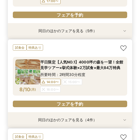
17:00〜
フェアを予約
同日のほかのフェアを見る（5件）
試食会
試食会
試食会
試食会
試食会
特典あり
特典あり
特典あり
特典あり
特典あり
＼2027年内★先行予約スタート／準備しっか
＼初見学におすすめ／おもてなし料理の贅沢試食
【料理重視必見】ゲスト想いの懐石フレンチ試食
＜20～39名限定＞少人数・家族婚限定のお得プ
【マイナビ限定☆最大84万円ご優待】＼チャペ
試食会
特典あり
り！1件目来館◎五感で印象に残すチャペル見学×
×都会の森を貸切る全館見学×個別相談会
×全館見学ツアー／専属プランナーと予算×準備
ランをご用意！専属プランナーによるじっくり相
ル重視必見／話題の絶景チャペルで挙式体験
準備&見積もり相談会×午前中フェアで豪華無料
じっくり相談会
談会フェア！ドレス10万円ご優待付♪
×4000坪の緑溢れた迎賓館ALL見学ツアー！9時
所要時間：3時間程度
平日限定【人気NO.1】4000坪の森を一望！全館
試食＜最大84万円特典付＞
来館で豪華5品コース贅沢試食付★ドレス優待チ
所要時間：2時間30分程度
所要時間：3時間程度
所要時間：3時間程度
所要時間：3時間程度
9:00〜
13:00〜
見学ツアー×挙式体験×2万試食×最大84万特典
ケット付フェア
9:00〜
9:00〜
9:00〜
9:00〜
13:00〜
13:00〜
13:00〜
13:00〜
8/9
8/9
8/9
8/9
8/9
(
(
(
(
(
日
日
日
日
日
)
)
)
)
)
17:00〜
所要時間：2時間30分程度
17:00〜
17:00〜
17:00〜
17:00〜
14:00〜
15:00〜
フェアを予約
8/10
(
月
)
16:00〜
フェアを予約
フェアを予約
フェアを予約
フェアを予約
フェアを予約
同日のほかのフェアを見る（4件）
試食会
試食会
試食会
特典あり
特典あり
特典あり
＜20～39名限定＞少人数・家族婚限定のお得プ
＼スマホ＆自宅で参加OK／遠方や見学前の無料
２組限定【料理重視必見】ゲスト想いの懐石フレ
＼初見学におすすめ☆豪華試食／おもてなしに重
試食会
特典あり