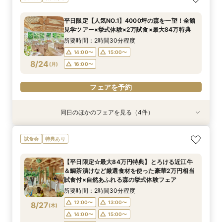
り！1件目来館◎五感で印象に残すチャペル見学×
×都会の森を貸切る全館見学×個別相談会
×全館見学ツアー／専属プランナーと予算×準備
ランをご用意！専属プランナーによるじっくり相
ル重視必見／話題の絶景チャペルで挙式体験
準備&見積もり相談会×午前中フェアで豪華無料
じっくり相談会
談会フェア！ドレス10万円ご優待付♪
×4000坪の緑溢れた迎賓館ALL見学ツアー！9時
所要時間：3時間程度
平日限定【人気NO.1】4000坪の森を一望！全館
試食＜最大84万円特典付＞
来館で豪華5品コース贅沢試食付★ドレス優待チ
所要時間：2時間30分程度
所要時間：3時間程度
所要時間：3時間程度
所要時間：3時間程度
9:00〜
13:00〜
見学ツアー×挙式体験×2万試食×最大84万特典
ケット付フェア
9:00〜
9:00〜
9:00〜
9:00〜
13:00〜
13:00〜
13:00〜
13:00〜
8/23
8/23
8/23
8/23
8/23
(
(
(
(
(
日
日
日
日
日
)
)
)
)
)
17:00〜
所要時間：2時間30分程度
17:00〜
17:00〜
17:00〜
17:00〜
14:00〜
15:00〜
フェアを予約
8/24
(
月
)
16:00〜
フェアを予約
フェアを予約
フェアを予約
フェアを予約
フェアを予約
同日のほかのフェアを見る（4件）
試食会
試食会
試食会
特典あり
特典あり
特典あり
＜20～39名限定＞少人数・家族婚限定のお得プ
＼スマホ＆自宅で参加OK／遠方や見学前の無料
２組限定【料理重視必見】ゲスト想いの懐石フレ
＼初見学におすすめ☆豪華試食／おもてなしに重
試食会
特典あり
ランをご用意！専属プランナーによるじっくり相
オンライン相談会
ンチ試食×全館見学ツアー×最大84万円特典／専
要なお料理”懐石フレンチ”贅沢試食×全館見学×
談会フェア！ドレス10万円ご優待付♪
属プランナーと予算×準備じっくり相談会！
森の挙式体験×相談会
所要時間：1時間程度
【平日限定☆最大84万円特典】とろける近江牛
所要時間：3時間程度
所要時間：2時間30分程度
所要時間：2時間30分程度
14:00〜
15:00〜
＆鯛茶漬けなど厳選食材を使った豪華2万円相当
14:00〜
14:00〜
12:00〜
13:00〜
15:00〜
15:00〜
8/24
8/24
8/24
8/24
試食付×自然あふれる森の挙式体験フェア
(
(
(
(
月
月
月
月
)
)
)
)
16:00〜
17:00〜
14:00〜
16:00〜
16:00〜
15:00〜
所要時間：2時間30分程度
16:00〜
フェアを予約
12:00〜
13:00〜
8/27
(
木
)
フェアを予約
フェアを予約
14:00〜
15:00〜