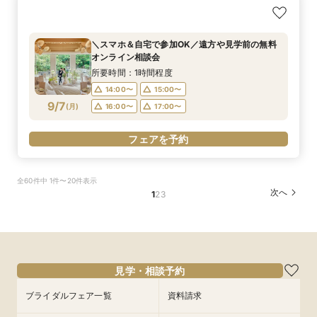
＼2027年内★先行予約スタート／準備しっか
＼初見学におすすめ／おもてなし料理の贅沢試食
【料理重視必見】ゲスト想いの懐石フレンチ試食
＜20～39名限定＞少人数・家族婚限定のお得プ
【マイナビ限定☆最大84万円ご優待】＼チャペ
り！1件目来館◎五感で印象に残すチャペル見学×
×都会の森を貸切る全館見学×個別相談会
×全館見学ツアー／専属プランナーと予算×準備
ランをご用意！専属プランナーによるじっくり相
ル重視必見／話題の絶景チャペルで挙式体験
準備&見積もり相談会×午前中フェアで豪華無料
じっくり相談会
談会フェア！ドレス10万円ご優待付♪
×4000坪の緑溢れた迎賓館ALL見学ツアー！9時
所要時間：3時間程度
＼スマホ＆自宅で参加OK／遠方や見学前の無料
試食＜最大84万円特典付＞
来館で豪華5品コース贅沢試食付★ドレス優待チ
所要時間：2時間30分程度
所要時間：3時間程度
所要時間：3時間程度
所要時間：3時間程度
9:00〜
13:00〜
オンライン相談会
ケット付フェア
9:00〜
9:00〜
9:00〜
9:00〜
13:00〜
13:00〜
13:00〜
13:00〜
9/6
9/6
9/6
9/6
9/6
(
(
(
(
(
日
日
日
日
日
)
)
)
)
)
17:00〜
所要時間：1時間程度
17:00〜
17:00〜
17:00〜
17:00〜
14:00〜
15:00〜
フェアを予約
9/7
(
月
)
16:00〜
17:00〜
フェアを予約
フェアを予約
フェアを予約
フェアを予約
フェアを予約
全60件中 1件〜20件表示
次へ
1
2
3
見学・相談予約
ブライダルフェア一覧
資料請求