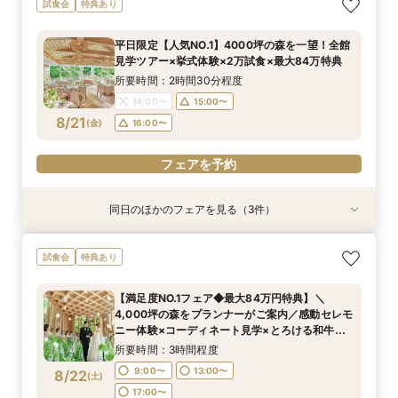
試食会
特典あり
人数ウェディング相談会
ンチ試食×平日だからこそゆったり貸切見学ツ
要なお料理”懐石フレンチ”贅沢試食×4000坪の
アー×最大84万円優待／専属プランナーと予算×
森を全館見学で堪能♪
所要時間：2時間30分程度
平日限定【人気NO.1】4000坪の森を一望！全館
準備じっくり相談会！
所要時間：2時間30分程度
所要時間：2時間30分程度
13:00〜
14:00〜
見学ツアー×挙式体験×2万試食×最大84万特典
13:00〜
13:00〜
14:00〜
14:00〜
8/20
8/20
8/20
(
(
(
木
木
木
)
)
)
15:00〜
16:00〜
所要時間：2時間30分程度
15:00〜
15:00〜
16:00〜
16:00〜
14:00〜
15:00〜
フェアを予約
8/21
(
金
)
16:00〜
フェアを予約
フェアを予約
フェアを予約
同日のほかのフェアを見る（3件）
試食会
試食会
試食会
特典あり
特典あり
特典あり
＜20名～OK＞贅沢試食×森のチャペル体験×少
２組限定【料理重視必見】ゲスト想いの懐石フレ
＼初見学におすすめ☆平日限定／おもてなしに重
試食会
特典あり
人数ウェディング相談会
ンチ試食×平日だからこそゆったり貸切見学ツ
要なお料理”懐石フレンチ”贅沢試食×4000坪の
アー×最大84万円優待／専属プランナーと予算×
森を全館見学で堪能♪
所要時間：2時間30分程度
【満足度NO.1フェア◆最大84万円特典】＼
準備じっくり相談会！
所要時間：2時間30分程度
所要時間：2時間30分程度
13:00〜
14:00〜
4,000坪の森をプランナーがご案内／感動セレモ
13:00〜
13:00〜
14:00〜
14:00〜
8/21
8/21
8/21
ニー体験×コーディネート見学×とろける和牛～5
(
(
(
金
金
金
)
)
)
15:00〜
16:00〜
品コース試食付×来館時タクシー代
15:00〜
15:00〜
16:00〜
16:00〜
所要時間：3時間程度
フェアを予約
9:00〜
13:00〜
8/22
(
土
)
フェアを予約
フェアを予約
17:00〜