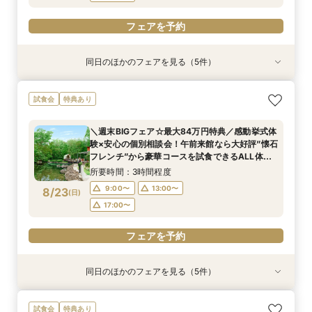
フェアを予約
同日のほかのフェアを見る（5件）
試食会
試食会
試食会
試食会
試食会
特典あり
特典あり
特典あり
特典あり
特典あり
＼2027年内★先行予約スタート／準備しっか
＼初見学におすすめ／おもてなし料理の贅沢試食
【料理重視必見】ゲスト想いの懐石フレンチ試食
＜20～39名限定＞少人数・家族婚限定のお得プ
【マイナビ限定☆最大84万円ご優待】＼チャペ
試食会
特典あり
り！1件目来館◎五感で印象に残すチャペル見学×
×都会の森を貸切る全館見学×個別相談会
×全館見学ツアー／専属プランナーと予算×準備
ランをご用意！専属プランナーによるじっくり相
ル重視必見／話題の絶景チャペルで挙式体験
準備&見積もり相談会×午前中フェアで豪華無料
じっくり相談会
談会フェア！ドレス10万円ご優待付♪
×4000坪の緑溢れた迎賓館ALL見学ツアー！9時
所要時間：3時間程度
＼週末BIGフェア☆最大84万円特典／感動挙式体
試食＜最大84万円特典付＞
来館で豪華5品コース贅沢試食付★ドレス優待チ
所要時間：2時間30分程度
所要時間：3時間程度
所要時間：3時間程度
所要時間：3時間程度
9:00〜
13:00〜
験×安心の個別相談会！午前来館なら大好評”懐石
ケット付フェア
9:00〜
9:00〜
9:00〜
9:00〜
13:00〜
13:00〜
13:00〜
13:00〜
8/22
8/22
8/22
8/22
8/22
フレンチ”から豪華コースを試食できるALL体
(
(
(
(
(
土
土
土
土
土
)
)
)
)
)
17:00〜
感！全館見学★来館時タクシー代3000円負担付
17:00〜
17:00〜
17:00〜
17:00〜
所要時間：3時間程度
フェアを予約
9:00〜
13:00〜
8/23
(
日
)
フェアを予約
フェアを予約
フェアを予約
フェアを予約
17:00〜
フェアを予約
同日のほかのフェアを見る（5件）
試食会
試食会
試食会
試食会
試食会
特典あり
特典あり
特典あり
特典あり
特典あり
＼2027年内★先行予約スタート／準備しっか
＼初見学におすすめ／おもてなし料理の贅沢試食
【料理重視必見】ゲスト想いの懐石フレンチ試食
＜20～39名限定＞少人数・家族婚限定のお得プ
【マイナビ限定☆最大84万円ご優待】＼チャペ
試食会
特典あり