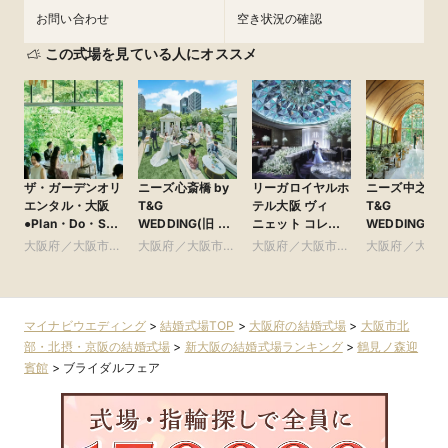
お問い合わせ
空き状況の確認
この式場を見ている人にオススメ
ザ・ガーデンオリ
ニーズ心斎橋 by
リーガロイヤルホ
ニーズ中之島 b
エンタル・大阪
T&G
テル大阪 ヴィ
T&G
●Plan・Do・See
WEDDING(旧 ア
ニェット コレク
WEDDING(旧
グループ
ルモニーアンブ
ション
アーセンティ
大阪府／大阪市北
大阪府／大阪市南
大阪府／大阪市北
大阪府／大阪
ラッセイットハウ
賓館 大阪)
部・北摂・京阪
部・東大阪
部・北摂・京阪
部・北摂・京
ス)
マイナビウエディング
>
結婚式場TOP
>
大阪府の結婚式場
>
大阪市北
部・北摂・京阪の結婚式場
>
新大阪の結婚式場ランキング
>
鶴見ノ森迎
賓館
>
ブライダルフェア