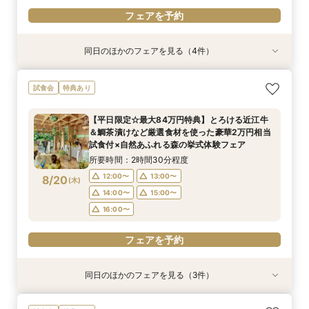
フェアを予約
同日のほかのフェアを見る（4件）
試食会
試食会
試食会
特典あり
特典あり
特典あり
＜20～39名限定＞少人数・家族婚限定のお得プ
＼スマホ＆自宅で参加OK／遠方や見学前の無料
２組限定【料理重視必見】ゲスト想いの懐石フレ
＼初見学におすすめ☆豪華試食／おもてなしに重
試食会
特典あり
ランをご用意！専属プランナーによるじっくり相
オンライン相談会
ンチ試食×全館見学ツアー×最大84万円特典／専
要なお料理”懐石フレンチ”贅沢試食×全館見学×
談会フェア！ドレス10万円ご優待付♪
属プランナーと予算×準備じっくり相談会！
森の挙式体験×相談会
所要時間：1時間程度
【平日限定☆最大84万円特典】とろける近江牛
所要時間：3時間程度
所要時間：2時間30分程度
所要時間：2時間30分程度
14:00〜
15:00〜
＆鯛茶漬けなど厳選食材を使った豪華2万円相当
14:00〜
14:00〜
12:00〜
13:00〜
15:00〜
15:00〜
8/17
8/17
8/17
8/17
試食付×自然あふれる森の挙式体験フェア
(
(
(
(
月
月
月
月
)
)
)
)
16:00〜
17:00〜
14:00〜
16:00〜
16:00〜
15:00〜
所要時間：2時間30分程度
16:00〜
フェアを予約
12:00〜
13:00〜
8/20
(
木
)
フェアを予約
フェアを予約
14:00〜
15:00〜
フェアを予約
16:00〜
フェアを予約
同日のほかのフェアを見る（3件）
試食会
試食会
試食会
特典あり
特典あり
特典あり
＜20名～OK＞贅沢試食×森のチャペル体験×少
２組限定【料理重視必見】ゲスト想いの懐石フレ
＼初見学におすすめ☆平日限定／おもてなしに重