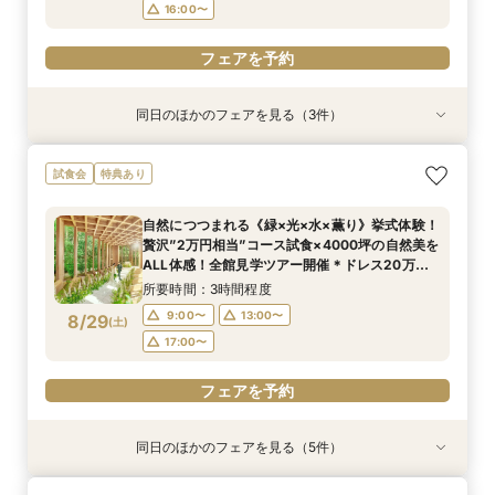
フェアを予約
16:00〜
フェアを予約
同日のほかのフェアを見る（3件）
試食会
試食会
試食会
特典あり
特典あり
特典あり
＜20名～OK＞贅沢試食×森のチャペル体験×少
２組限定【料理重視必見】ゲスト想いの懐石フレ
＼初見学におすすめ☆平日限定／おもてなしに重
試食会
特典あり
人数ウェディング相談会
ンチ試食×平日だからこそゆったり貸切見学ツ
要なお料理”懐石フレンチ”贅沢試食×4000坪の
アー×最大84万円優待／専属プランナーと予算×
森を全館見学で堪能♪
所要時間：2時間30分程度
自然につつまれる《緑×光×水×薫り》挙式体験！
準備じっくり相談会！
所要時間：2時間30分程度
所要時間：2時間30分程度
13:00〜
14:00〜
贅沢”2万円相当”コース試食×4000坪の自然美を
13:00〜
13:00〜
14:00〜
14:00〜
8/27
8/27
8/27
ALL体感！全館見学ツアー開催＊ドレス20万円
(
(
(
木
木
木
)
)
)
15:00〜
16:00〜
優待などこの日限定20大特典付フェア
15:00〜
15:00〜
16:00〜
16:00〜
所要時間：3時間程度
フェアを予約
9:00〜
13:00〜
8/29
(
土
)
フェアを予約
フェアを予約
17:00〜
フェアを予約
同日のほかのフェアを見る（5件）
試食会
試食会
試食会
試食会
試食会
特典あり
特典あり
特典あり
特典あり
特典あり