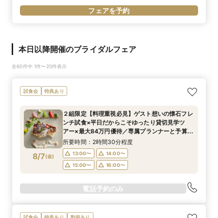
フェアを予約
本日以降開催のブライダルフェア
全60件中 1件〜20件表示
試食会
特典あり
２組限定【料理重視必見】ゲスト想いの懐石フレ
ンチ試食×平日だからこそゆったり貸切見学ツ
アー×最大84万円優待／専属プランナーと予算×
準備じっくり相談会！
所要時間：2時間30分程度
13:00〜
14:00〜
8/7
(
金
)
15:00〜
16:00〜
電話予約のみ
試食会
特典あり
動画あり