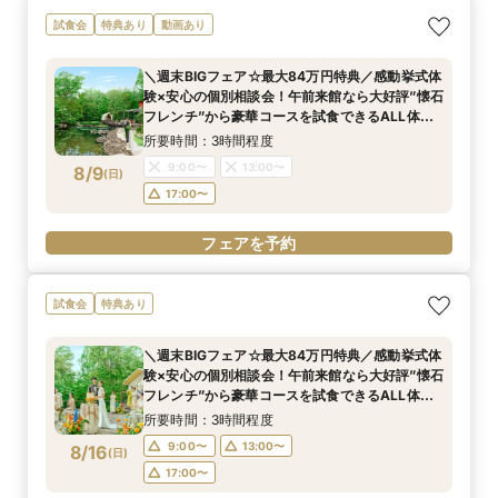
試食会
特典あり
動画あり
＼週末BIGフェア☆最大84万円特典／感動挙式体
験×安心の個別相談会！午前来館なら大好評”懐石
フレンチ”から豪華コースを試食できるALL体
感！全館見学★来館時タクシー代3000円負担付
所要時間：3時間程度
9:00〜
13:00〜
8/9
(
日
)
17:00〜
フェアを予約
試食会
特典あり
＼週末BIGフェア☆最大84万円特典／感動挙式体
験×安心の個別相談会！午前来館なら大好評”懐石
フレンチ”から豪華コースを試食できるALL体
感！全館見学★来館時タクシー代3000円負担付
所要時間：3時間程度
9:00〜
13:00〜
8/16
(
日
)
17:00〜