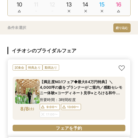
10
11
12
13
14
15
16
条件未選択
絞り込む
イチオシのブライダルフェア
試食会
特典あり
動画あり
【満足度NO.1フェア◆最大84万円特典】＼
4,000坪の森をプランナーがご案内／感動セレモ
ニー体験×コーディネート見学×とろける和牛～5
品コース試食付×来館時タクシー代
所要時間：3時間程度
9:00〜
13:00〜
8/8
(
土
)
17:00〜
フェアを予約