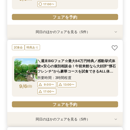
フェアを予約
フェアを予約
17:00〜
フェアを予約
フェアを予約
同日のほかのフェアを見る（5件）
試食会
試食会
試食会
試食会
試食会
特典あり
特典あり
特典あり
特典あり
特典あり
＼2027年内★先行予約スタート／準備しっか
＼初見学におすすめ／おもてなし料理の贅沢試食
【料理重視必見】ゲスト想いの懐石フレンチ試食
＜20～39名限定＞少人数・家族婚限定のお得プ
【マイナビ限定☆最大84万円ご優待】＼チャペ
試食会
特典あり
り！1件目来館◎五感で印象に残すチャペル見学×
×都会の森を貸切る全館見学×個別相談会
×全館見学ツアー／専属プランナーと予算×準備
ランをご用意！専属プランナーによるじっくり相
ル重視必見／話題の絶景チャペルで挙式体験
準備&見積もり相談会×午前中フェアで豪華無料
じっくり相談会
談会フェア！ドレス10万円ご優待付♪
×4000坪の緑溢れた迎賓館ALL見学ツアー！9時
所要時間：3時間程度
＼週末BIGフェア☆最大84万円特典／感動挙式体
試食＜最大84万円特典付＞
来館で豪華5品コース贅沢試食付★ドレス優待チ
所要時間：2時間30分程度
所要時間：3時間程度
所要時間：3時間程度
所要時間：3時間程度
9:00〜
13:00〜
験×安心の個別相談会！午前来館なら大好評”懐石
ケット付フェア
9:00〜
9:00〜
9:00〜
9:00〜
13:00〜
13:00〜
13:00〜
13:00〜
9/5
9/5
9/5
9/5
9/5
フレンチ”から豪華コースを試食できるALL体
(
(
(
(
(
土
土
土
土
土
)
)
)
)
)
17:00〜
感！全館見学★来館時タクシー代3000円負担付
17:00〜
17:00〜
17:00〜
17:00〜
所要時間：3時間程度
フェアを予約
9:00〜
13:00〜
9/6
(
日
)
フェアを予約
フェアを予約
フェアを予約
フェアを予約
17:00〜
フェアを予約
同日のほかのフェアを見る（5件）
試食会
試食会
試食会
試食会
試食会
特典あり
特典あり
特典あり
特典あり
特典あり