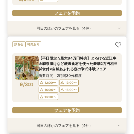
フェアを予約
フェアを予約
フェアを予約
フェアを予約
フェアを予約
同日のほかのフェアを見る（4件）
試食会
試食会
試食会
特典あり
特典あり
特典あり
＜20～39名限定＞少人数・家族婚限定のお得プ
＼スマホ＆自宅で参加OK／遠方や見学前の無料
２組限定【料理重視必見】ゲスト想いの懐石フレ
＼初見学におすすめ☆豪華試食／おもてなしに重
試食会
特典あり
ランをご用意！専属プランナーによるじっくり相
オンライン相談会
ンチ試食×全館見学ツアー×最大84万円特典／専
要なお料理”懐石フレンチ”贅沢試食×全館見学×
談会フェア！ドレス10万円ご優待付♪
属プランナーと予算×準備じっくり相談会！
森の挙式体験×相談会
所要時間：1時間程度
【平日限定☆最大84万円特典】とろける近江牛
所要時間：3時間程度
所要時間：2時間30分程度
所要時間：2時間30分程度
14:00〜
15:00〜
＆鯛茶漬けなど厳選食材を使った豪華2万円相当
14:00〜
14:00〜
12:00〜
13:00〜
15:00〜
15:00〜
8/31
8/31
8/31
8/31
試食付×自然あふれる森の挙式体験フェア
(
(
(
(
月
月
月
月
)
)
)
)
16:00〜
17:00〜
14:00〜
16:00〜
16:00〜
15:00〜
所要時間：2時間30分程度
16:00〜
フェアを予約
12:00〜
13:00〜
9/3
(
木
)
フェアを予約
フェアを予約
14:00〜
15:00〜
フェアを予約
16:00〜
フェアを予約
同日のほかのフェアを見る（4件）
試食会
試食会
試食会
試食会
特典あり
特典あり
特典あり
特典あり