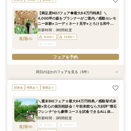
【満足度NO.1フェア◆最大84万円特典】＼
4,000坪の森をプランナーがご案内／感動セレモ
ニー体験×コーディネート見学×とろける和牛～5
品コース試食付×来館時タクシー代
所要時間：3時間程度
9:00〜
13:00〜
8/8
(
土
)
17:00〜
フェアを予約
同日のほかのフェアを見る（5件）
試食会
試食会
試食会
試食会
試食会
特典あり
特典あり
特典あり
特典あり
特典あり
＼2027年内★先行予約スタート／準備しっか
＼初見学におすすめ／おもてなし料理の贅沢試食
【料理重視必見】ゲスト想いの懐石フレンチ試食
＜20～39名限定＞少人数・家族婚限定のお得プ
【マイナビ限定☆最大84万円ご優待】＼チャペ
試食会
特典あり
動画あり
り！1件目来館◎五感で印象に残すチャペル見学×
×都会の森を貸切る全館見学×個別相談会
×全館見学ツアー／専属プランナーと予算×準備
ランをご用意！専属プランナーによるじっくり相
ル重視必見／話題の絶景チャペルで挙式体験
準備&見積もり相談会×午前中フェアで豪華無料
じっくり相談会
談会フェア！ドレス10万円ご優待付♪
×4000坪の緑溢れた迎賓館ALL見学ツアー！9時
所要時間：3時間程度
＼週末BIGフェア☆最大84万円特典／感動挙式体
試食＜最大84万円特典付＞
来館で豪華5品コース贅沢試食付★ドレス優待チ
所要時間：2時間30分程度
所要時間：3時間程度
所要時間：3時間程度
所要時間：3時間程度
9:00〜
13:00〜
験×安心の個別相談会！午前来館なら大好評”懐石
ケット付フェア
9:00〜
9:00〜
9:00〜
9:00〜
13:00〜
13:00〜
13:00〜
13:00〜
8/8
8/8
8/8
8/8
8/8
フレンチ”から豪華コースを試食できるALL体
(
(
(
(
(
土
土
土
土
土
)
)
)
)
)
17:00〜
感！全館見学★来館時タクシー代3000円負担付
17:00〜
17:00〜
17:00〜
17:00〜
所要時間：3時間程度
フェアを予約
9:00〜
13:00〜
8/9
(
日
)
フェアを予約
フェアを予約
フェアを予約
フェアを予約