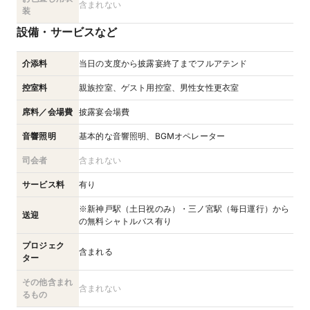
含まれない
装
設備・サービスなど
介添料
当日の支度から披露宴終了までフルアテンド
控室料
親族控室、ゲスト用控室、男性女性更衣室
席料／会場費
披露宴会場費
音響照明
基本的な音響照明、BGMオペレーター
司会者
含まれない
サービス料
有り
※新神戸駅（土日祝のみ）・三ノ宮駅（毎日運行）から
送迎
の無料シャトルバス有り
プロジェク
含まれる
ター
その他含まれ
含まれない
るもの