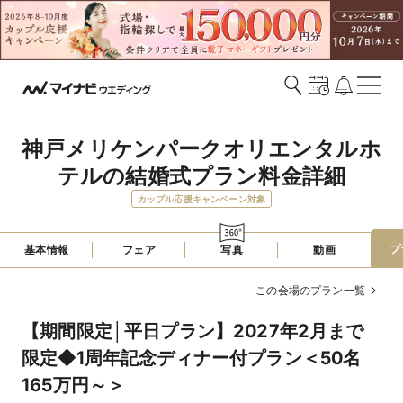
神戸メリケンパークオリエンタルホ
テルの結婚式プラン料金詳細
カップル応援キャンペーン対象
プ
基本情報
フェア
写真
動画
この会場のプラン一覧
【期間限定│平日プラン】2027年2月まで
限定◆1周年記念ディナー付プラン＜50名
165万円～＞