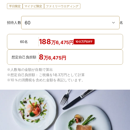
平日限定
マイナビ限定
ファミリーウエディング
招待人数
名
188
60名
万
6,475
円
100万円OFF
8
想定自己負担額
万
6,475
円
※人数毎の金額が自動で算出
※想定自己負担額：
ご祝儀を1名3万円
として計算
※10％の消費税を含めた金額を表記しています。