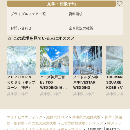
見学・相談予約
ブライダルフェア一覧
資料請求
お問い合わせ
空き状況の確認
この式場を見ている人にオススメ
ＰＯＰＣＯＲＮ
ニーズ神戸三宮
ノートルダム神
THE MARCU
ＫＯＢＥ（ポップ
by T&G
戸/FIVESTAR
SQUARE
コーン 神戸）
WEDDING(旧 ベ
WEDDING
KOBE（ザマ
イサイド迎賓館
ススクエアコ
兵庫県／神戸・淡
兵庫県／神戸・淡
兵庫県／神戸・淡
兵庫県／神戸
神戸)
ベ） ●神戸マ
路島・阪神間・そ
路島・阪神間・そ
路島・阪神間・そ
路島・阪神間
オットホテル
の他
の他
の他
の他
マイナビウエディング
>
結婚式場TOP
>
兵庫県の結婚式場
>
神戸・淡路
島・阪神間・その他の結婚式場
>
三宮の結婚式場ランキング
>
神戸メリ
ケンパークオリエンタルホテル
>
費用・プラン
>
【期間限定│平日プラ