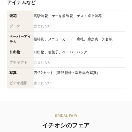
アイテムなど
装花
高砂装花、ケーキ前装花、ゲスト卓上装花
ブーケ
含まれない
ペーパーアイ
招待状、メニューカード、席札、席次表、芳名帳
テム
引出物
引出物、引菓子、ペーパーバッグ
プチギフト
含まれない
写真
四切2カット（新郎新婦・親族集合写真）
ビデオ撮影
含まれない
BRIDAL FAIR
イチオシのフェア