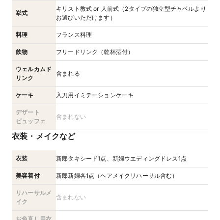
キリスト教式 or 人前式（2タイプの独立型チャペルより
挙式
お選びいただけます）
料理
フランス料理
飲物
フリードリンク（乾杯酒付）
ウェルカムド
含まれる
リンク
ケーキ
入刀用イミテーションケーキ
デザート
含まれない
ビュッフェ
衣装・メイクなど
衣装
新郎タキシード1点、新婦ウエディングドレス1点
美容着付
新郎新婦各1点（ヘアメイクリハーサル含む）
リハーサルメ
含まれない
イク
お色直し用衣