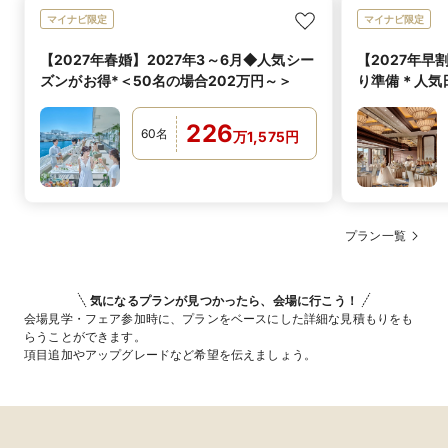
マイナビ限定
マイナビ限定
【2027年春婚】2027年3～6月◆人気シー
【2027年早
ズンがお得*＜50名の場合202万円～＞
り準備＊人気
229万円～＞
226
60
名
万
1,575
円
プラン一覧
気になるプランが見つかったら、会場に行こう！
会場見学・フェア参加時に、プランをベースにした詳細な見積もりをも
らうことができます。
項目追加やアップグレードなど希望を伝えましょう。