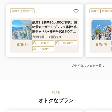
試食会
特典あり
試食会
特典あ
残席3【豪華20大150万特典】海
絶景★デザートブッフェ体験*感
動チャペル×神戸牛試食BIGフェ
ア★1件目来館限定で4万円相当
所要時間：3時間程度
ペア宿泊券プレゼント★≪マイ
9:15〜
14:00〜
8/8
8/9
(
土
)
(
日
)
ナビ限定特典あり≫
17:30〜
ブライダルフェア一覧
PLAN
オトクなプラン