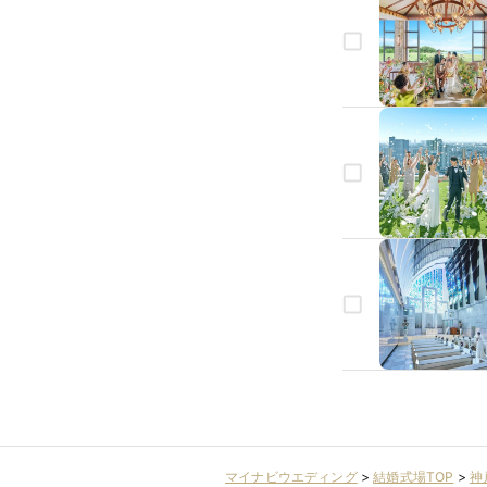
生年月日
相手のお名前
相手のお名前（フリ
マイナビウエディング
>
結婚式場TOP
>
神