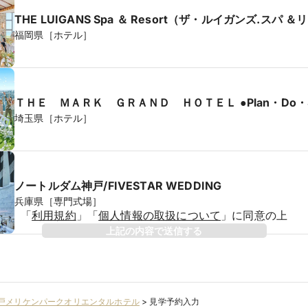
THE LUIGANS Spa ＆ Resort（ザ・ルイガンズ.スパ 
福岡県［ホテル］
ＴＨＥ ＭＡＲＫ ＧＲＡＮＤ ＨＯＴＥ
埼玉県［ホテル］
ノートルダム神戸/FIVESTAR WEDDING
兵庫県［専門式場］
「
利用規約
」
「
個人情報の取扱について
」
に同意の上
年
上記の内容で送信する
ガナ）
戸メリケンパークオリエンタルホテル
>
見学予約入力