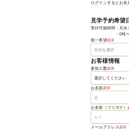
ログインするとお名
見学予約希望
受付可能時間
月水
0時
第一希望
必須
お客様情報
参加人数
必須
お名前
必須
お名前（フリガナ）
メールアドレス
必須