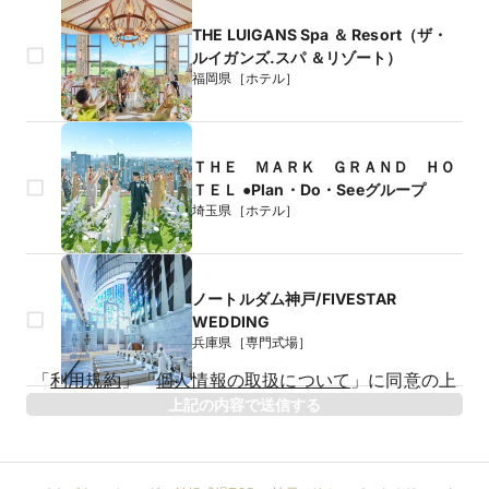
THE LUIGANS Spa ＆ Resort（ザ・
ルイガンズ.スパ ＆リゾート）
福岡県［ホテル］
ＴＨＥ ＭＡＲＫ ＧＲＡＮＤ ＨＯ
ＴＥＬ ●Plan・Do・Seeグループ
埼玉県［ホテル］
ノートルダム神戸/FIVESTAR
WEDDING
兵庫県［専門式場］
生年月日
「
利用規約
」
「
個人情報の取扱について
」
に同意の上
年
上記の内容で送信する
相手のお名前