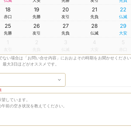
仏滅
大安
先勝
友引
先負
18
19
20
21
22
赤口
先勝
友引
先負
仏滅
25
26
27
28
29
先勝
友引
先負
仏滅
大安
1
2
3
4
5
友引
先負
仏滅
大安
赤口
でない場合は「お問い合せ内容」におおよその時期をお聞かせください
、最大3日ほどがオススメです。
須