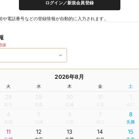
ログイン／新規会員登録
前や電話番号などの登録情報が自動的に入力されます。
報
必須
2026年8月
火
水
木
金
土
28
29
30
31
1
友引
先負
仏滅
大安
赤口
4
5
6
7
8
先負
仏滅
大安
赤口
先勝
11
12
13
14
15