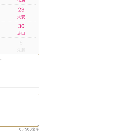
仏滅
23
大安
30
赤口
6
先勝
。
0／500
文字