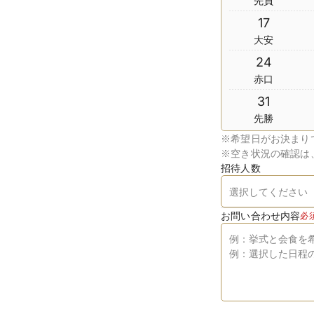
先負
17
大安
24
赤口
31
先勝
※
希望日がお決まり
※
空き状況の確認は
招待人数
お問い合わせ内容
必