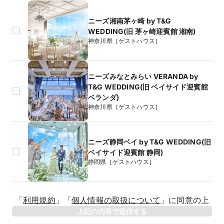
ニーズ湘南茅ヶ崎 by T&G
WEDDING(旧 茅ヶ崎迎賓館 湘南)
神奈川県［ゲストハウス］
ニーズみなとみらい VERANDA by
T&G WEDDING(旧 ベイサイド迎賓館
ベランダ)
神奈川県［ゲストハウス］
ニーズ静岡ベイ by T&G WEDDING(旧
ベイサイド迎賓館 静岡)
静岡県［ゲストハウス］
生年月日
「
利用規約
」
「
個人情報の取扱について
」
に同意の上
年
上記の内容で送信する
相手のお名前