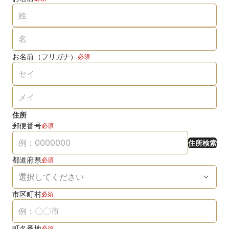
お名前（フリガナ）
必須
住所
郵便番号
必須
住所検索
都道府県
必須
市区町村
必須
町名番地
必須