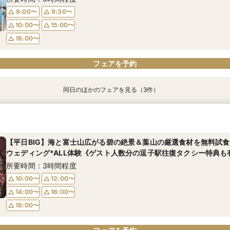
14:00〜
16:00〜
9:00〜
9:30〜
18:00〜
18:00〜
10:00〜
15:00〜
フェアを予約
フェアを予約
18:00〜
フェアを予約
フェアを予約
同日のほかのフェアを見る（3件）
＜式場探しを始めたばかりのふたりにオススメ初級編フェア＞来店
【90分クイック相談】まずは情報収集◎会場ゆっくり内覧＆送迎
【6名～貸切◎おもてなし家族婚】碧の絶景と美食でもてなすステイ
ライン結婚相談フェアでふたりの理想をイメージ♪
特選牛の絶品試食&見学当日の送迎特典付フェア《1件目の見学限定！
所要時間：1時間30分程度
円分プレゼント》
所要時間：1時間30分程度
【平日BIG】海と富士山広がる碧の絶景＆葉山の厳選食材を無料試
9:00〜
9:30〜
所要時間：3時間程度
ウェディング*ALL体験《ゲスト人数分の逗子駅往復タクシー特典も
9:00〜
10:00〜
15:00〜
9:00〜
9:30〜
所要時間：3時間程度
18:00〜
15:00〜
18:00〜
10:00〜
12:00〜
14:00〜
16:00〜
フェアを予約
フェアを予約
フェアを予約
18:00〜