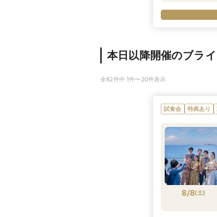
本日以降開催のブラ
全82件中 1件〜20件表示
試食会
特典あり
8/8
(
土
)