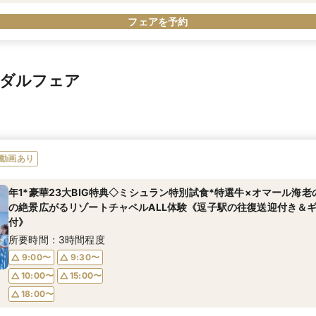
フェアを予約
イダルフェア
動画あり
年1*豪華23大BIG特典◇ミシュラン特別試食*特選牛×オマール海
の絶景広がるリゾートチャペルALL体験《逗子駅の往復送迎付き＆ギ
付》
所要時間：3時間程度
9:00〜
9:30〜
10:00〜
15:00〜
18:00〜