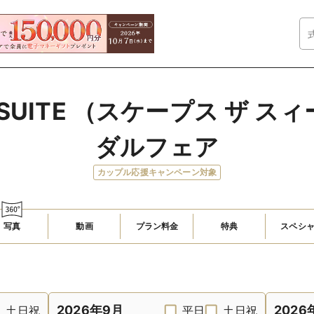
HE SUITE （スケープス ザ 
ダルフェア
カップル応援キャンペーン対象
写真
動画
プラン料金
特典
スペシ
2026年9月
2026
土日祝
平日
土日祝