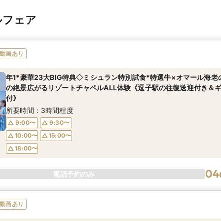
ルフェア
動画あり
年1*豪華23大BIG特典◇ミシュラン特別試食*特選牛×オマール海
の絶景広がるリゾートチャペルALL体験《逗子駅の往復送迎付き＆ギ
付》
所要時間：3時間程度
9:00〜
9:30〜
10:00〜
15:00〜
18:00〜
04
電話予約のみ
動画あり