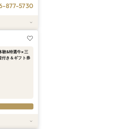
6-877-5730
・登録不要！オン
リゾートWD◇
ギフト券1.5万
体験&特選牛×三
迎付き＆ギフト券
6-877-5730
6-877-5730
6-877-5730