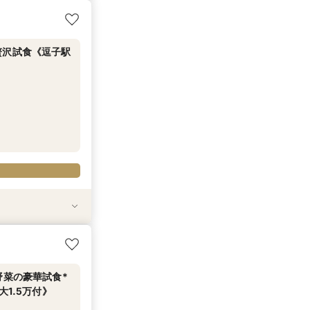
・登録不要！オン
リゾートWD◇
ギフト券1.5万
贅沢試食《逗子駅
・登録不要！オン
わせてなんでも相
ートWD◇特選牛
.5万円分プレゼ
野菜の豪華試食*
1.5万付》