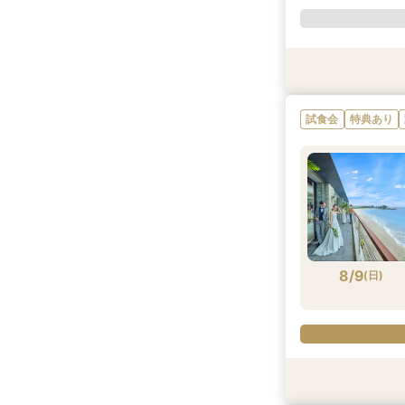
特典あり
試食会
試食会
特典あり
特典あり
試食会
特典あり
8/8
8/8
8/8
(
(
(
土
土
土
)
)
)
8/9
(
日
)
特典あり
試食会
試食会
特典あり
特典あり