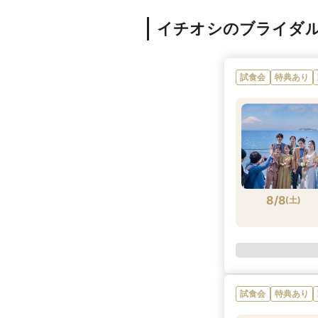
イチオシのブライダ
試食会
特典あり
8/8
(
土
)
試食会
特典あり