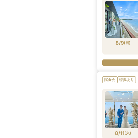
8/9
(
日
)
試食会
特典あり
8/11
(
火
)