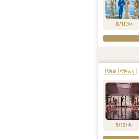
8/10
8/10
8/10
(
(
(
月
月
月
)
)
)
8/11
(
火
)
特典あり
試食会
試食会
特典あり
特典あり
試食会
特典あり
8/11
8/11
8/11
(
(
(
火
火
火
)
)
)
8/12
(
水
)