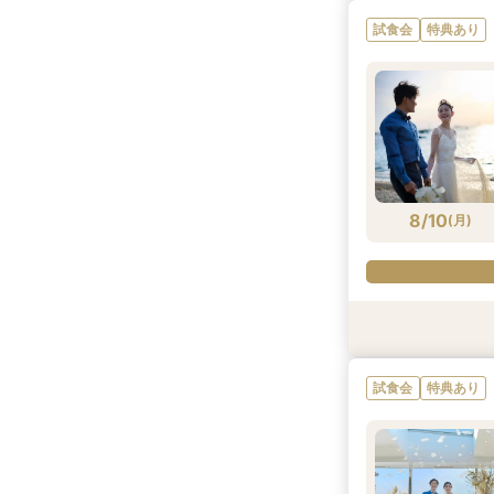
試食会
特典あり
8/9
8/9
8/9
(
(
(
日
日
日
)
)
)
8/10
(
月
)
特典あり
試食会
試食会
特典あり
特典あり
試食会
特典あり