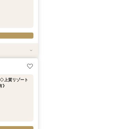
・登録不要！オン
リゾートWD◇
ギフト券1.5万
食◇上質リゾート
有》