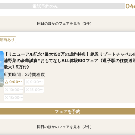
04
電話予約のみ
同日のほかのフェアを見る（3件）
＜式場探しを始めたばかりのふたりにオススメ初級編フェア＞来店
【90分クイック相談】まずは情報収集◎会場ゆっくり内覧＆送迎
【6名～貸切◎おもてなし家族婚】碧の絶景と美食でもてなすステイ
動画あり
ライン結婚相談フェアでふたりの理想をイメージ♪
特選牛の絶品試食&見学当日の送迎特典付フェア《1件目の見学限定！
所要時間：1時間30分程度
円分プレゼント》
所要時間：1時間30分程度
【リニューアル記念*最大150万の成約特典】絶景リゾートチャペル
9:00〜
9:30〜
所要時間：3時間程度
浦野菜の豪華試食*おもてなしALL体験BIGフェア《逗子駅の往復送
9:00〜
10:00〜
15:00〜
最大1.5万付》
9:00〜
9:30〜
18:00〜
所要時間：3時間程度
15:00〜
18:00〜
9:00〜
9:30〜
10:00〜
15:00〜
04
04
04
電話予約のみ
電話予約のみ
電話予約のみ
18:00〜
フェアを予約
同日のほかのフェアを見る（3件）