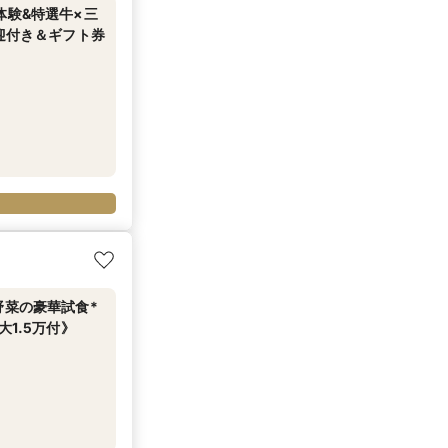
体験&特選牛×三
迎付き＆ギフト券
野菜の豪華試食*
1.5万付》