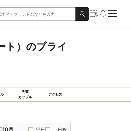
スィート）のブライ
先輩

ャル
アクセス
カップル
年10月
平日
土日祝