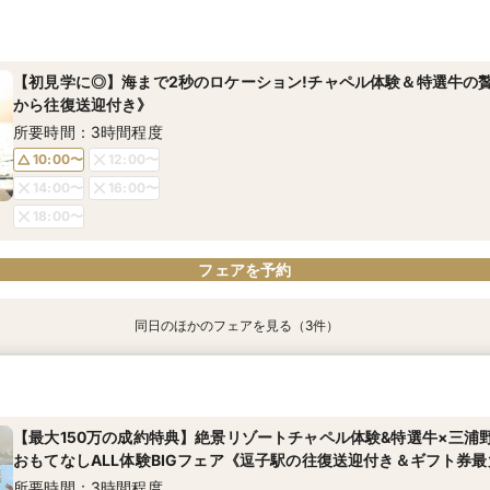
＜式場探しを始めたばかりのふたりにオススメ初級編フェア＞来店
【90分クイック相談】まずは情報収集◎会場ゆっくり内覧＆送迎
【6名～貸切◎おもてなし家族婚】碧の絶景と美食でもてなすステイ
ライン結婚相談フェアでふたりの理想をイメージ♪
特選牛の絶品試食&見学当日の送迎特典付フェア《1件目の見学限定！
所要時間：1時間30分程度
円分プレゼント》
所要時間：1時間30分程度
【初見学に◎】海まで2秒のロケーション!チャペル体験＆特選牛の
9:00〜
9:30〜
所要時間：3時間程度
から往復送迎付き》
9:00〜
10:00〜
15:00〜
9:00〜
9:30〜
所要時間：3時間程度
18:00〜
15:00〜
18:00〜
10:00〜
12:00〜
14:00〜
16:00〜
フェアを予約
フェアを予約
フェアを予約
18:00〜
フェアを予約
同日のほかのフェアを見る（3件）
＜式場探しを始めたばかりのふたりにオススメ初級編フェア＞来店
【60分で効率よく見学】逗子駅の往復送迎付◇会場内覧×二人に合
【6名～貸切可◇少人数WD】碧の絶景と美食でもてなすステイリゾ
ライン結婚相談フェアでふたりの理想をイメージ♪
談
の絶品試食&見学当日の送迎特典付フェア《1件目来館で！ギフト券1
ント》
所要時間：1時間程度
所要時間：1時間程度
【最大150万の成約特典】絶景リゾートチャペル体験&特選牛×三浦
所要時間：3時間程度
おもてなしALL体験BIGフェア《逗子駅の往復送迎付き＆ギフト券最大
11:00〜
10:00〜
12:00〜
10:00〜
12:00〜
所要時間：3時間程度
14:00〜
16:00〜