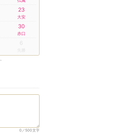
仏滅
23
大安
30
赤口
6
先勝
。
0／500
文字