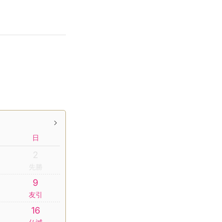
日
2
先勝
9
友引
16