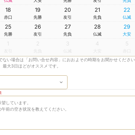
仏滅
大安
先勝
友引
先負
18
19
20
21
22
赤口
先勝
友引
先負
仏滅
25
26
27
28
29
先勝
友引
先負
仏滅
大安
1
2
3
4
5
友引
先負
仏滅
大安
赤口
でない場合は「お問い合せ内容」におおよその時期をお聞かせください
、最大3日ほどがオススメです。
須