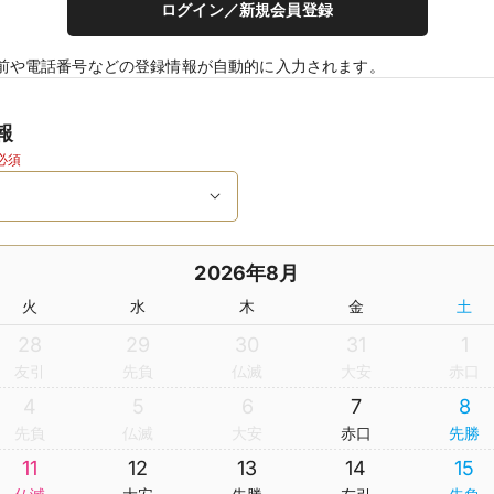
ログイン／新規会員登録
前や電話番号などの登録情報が自動的に入力されます。
報
必須
2026年8月
火
水
木
金
土
28
29
30
31
1
友引
先負
仏滅
大安
赤口
4
5
6
7
8
先負
仏滅
大安
赤口
先勝
11
12
13
14
15