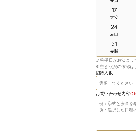
先負
17
大安
24
赤口
31
先勝
※
希望日がお決まり
※
空き状況の確認は
招待人数
お問い合わせ内容
必