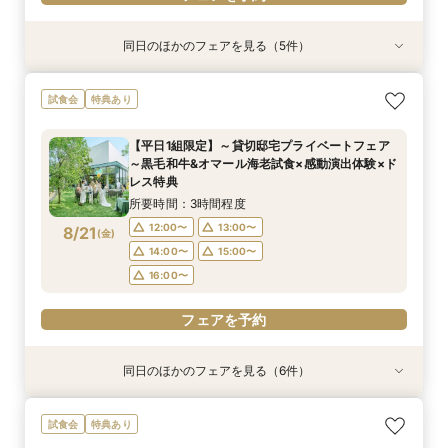
同日のほかのフェアを見る（5件）
特典あり
試食会
試食会
特典あり
試食会
特典あり
特典あり
特典あり
【タイパ重視！60分で完結◎】オンラインで会
【6名～30名の少人数婚】挙式＆会食Newプラ
1件目がお得★1stステップ相談会＆試食×予算相
【2件目以上の方】最短60分！《会場選び&見積
【和婚をお考えの方へ】挙式会場見学&「和」の
試食会
特典あり
場案内＆相談会
ン誕生！無料試食付
談*商品券1万円
もり》徹底比較相談会
演出体験♪常陸牛と旬のお魚料理の贅沢食べ比べ
付き♪四季感じる庭園でのお写真などおふたりの
所要時間：1時間程度
所要時間：3時間程度
所要時間：3時間程度
所要時間：1時間程度
【平日1組限定】～貸切邸宅プライベートフェア
希望をじっくり伺い専属プランナーがご提案♪
所要時間：3時間程度
12:00〜
12:00〜
12:00〜
12:00〜
13:00〜
13:00〜
13:00〜
13:00〜
～黒毛和牛&オマール海老試食×感動演出体験×ド
12:00〜
13:00〜
8/20
8/20
8/20
8/20
8/20
レス特典
(
(
(
(
(
木
木
木
木
木
)
)
)
)
)
16:00〜
14:00〜
14:00〜
14:00〜
17:00〜
15:00〜
15:00〜
15:00〜
14:00〜
15:00〜
所要時間：3時間程度
16:00〜
16:00〜
16:00〜
16:00〜
フェアを予約
12:00〜
13:00〜
8/21
(
金
)
フェアを予約
フェアを予約
フェアを予約
14:00〜
15:00〜
フェアを予約
16:00〜
フェアを予約
同日のほかのフェアを見る（6件）
試食会
特典あり
試食会
試食会
特典あり
試食会
特典あり
特典あり
特典あり
特典あり
*＊美食堪能フェア＊*贅沢和フレンチ無料試食×
【タイパ重視！60分で完結◎】オンラインで会
【6名～30名の少人数婚】挙式＆会食Newプラ
1件目がお得★1stステップ相談会＆試食×予算相
【2件目以上の方】最短60分！《会場選び&見積
【和婚をお考えの方へ】挙式会場見学&「和」の
試食会
特典あり
四季の彩る全館見学&貸切邸宅ツアー♪
場案内＆相談会
ン誕生！無料試食付
談*商品券1万円
もり》徹底比較相談会
演出体験♪常陸牛と旬のお魚料理の贅沢食べ比べ