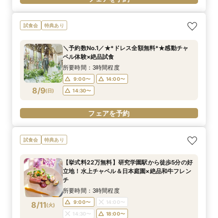
試食会
特典あり
＼予約数No.1／★*ドレス全額無料*★感動チャ
ペル体験×絶品試食
所要時間：3時間程度
9:00〜
14:00〜
8/9
(
日
)
14:30〜
フェアを予約
試食会
特典あり
【挙式料22万無料】研究学園駅から徒歩5分の好
立地！水上チャペル＆日本庭園×絶品和牛フレン
チ
所要時間：3時間程度
9:00〜
14:00〜
8/11
(
火
)
14:30〜
18:00〜