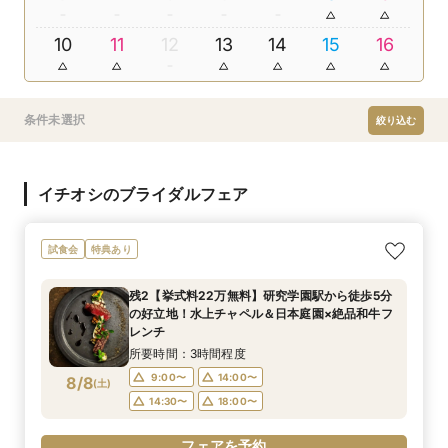
10
11
12
13
14
15
16
条件未選択
絞り込む
イチオシのブライダルフェア
試食会
特典あり
残2【挙式料22万無料】研究学園駅から徒歩5分
の好立地！水上チャペル＆日本庭園×絶品和牛フ
レンチ
所要時間：3時間程度
9:00〜
14:00〜
8/8
(
土
)
14:30〜
18:00〜
フェアを予約