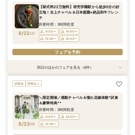
付き♪四季感じる庭園でのお写真などおふたりの
所要時間：3時間程度
所要時間：1時間程度
所要時間：3時間程度
所要時間：3時間程度
所要時間：1時間程度
【挙式料22万無料】研究学園駅から徒歩5分の好
希望をじっくり伺い専属プランナーがご提案♪
所要時間：3時間程度
12:00〜
12:00〜
12:00〜
12:00〜
12:00〜
13:00〜
13:00〜
13:00〜
13:00〜
13:00〜
立地！水上チャペル＆日本庭園×絶品和牛フレン
12:00〜
13:00〜
8/21
8/21
8/21
8/21
8/21
8/21
チ
(
(
(
(
(
(
金
金
金
金
金
金
)
)
)
)
)
)
14:00〜
16:00〜
14:00〜
14:00〜
14:00〜
15:00〜
17:00〜
15:00〜
15:00〜
15:00〜
14:00〜
15:00〜
所要時間：3時間程度
16:00〜
16:00〜
16:00〜
16:00〜
16:00〜
フェアを予約
9:00〜
14:00〜
8/22
(
土
)
フェアを予約
フェアを予約
フェアを予約
フェアを予約
14:30〜
18:00〜
フェアを予約
フェアを予約
同日のほかのフェアを見る（6件）
試食会
特典あり
試食会
特典あり
試食会
試食会
特典あり
特典あり
特典あり
特典あり
【和婚をお考えの方へ】1stステップ相談会◎挙
【タイパ重視！60分で完結◎】会場案内＆相談
【6名～30名の少人数婚】挙式＆会食Newプラ
【2件目以降に】ふたりの悩みを解消！徹底比較
【1件目がお得】1stステップ相談&試食×予算相談
＼茨城人気3会場一気に見学！／憧れ花嫁体験×
試食会
特典あり
式会場見学&「和」の演出体験♪常陸牛と旬のお魚
会
ン誕生！無料試食付
相談会
*ギフト券プレゼント
贅沢フィレ試食◎
料理の贅沢食べ比べ付き♪四季感じる庭園でのお
所要時間：1時間程度
所要時間：3時間程度
所要時間：3時間程度
所要時間：3時間程度
所要時間：3時間程度
＼限定開催／感動チャペル＆憧れ花嫁体験*試食
写真などおふたりの希望をじっくり伺い専属プラ
所要時間：3時間程度
9:00〜
9:00〜
9:00〜
9:00〜
9:00〜
14:00〜
14:00〜
14:00〜
14:00〜
14:00〜
＆豪華特典**
ンナーがご提案♪
9:00〜
14:00〜
8/22
8/22
8/22
8/22
8/22
8/22
(
(
(
(
(
(
土
土
土
土
土
土
)
)
)
)
)
)
18:00〜
14:30〜
14:30〜
14:30〜
14:30〜
18:00〜
所要時間：3時間程度
14:30〜
9:00〜
14:00〜
フェアを予約
フェアを予約
フェアを予約
フェアを予約
フェアを予約
8/23
(
日
)
14:30〜
フェアを予約