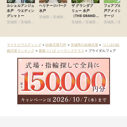
ルシェルアンジュ
ヘリテージパーク
ザ グランダブ
フェアブルー
水戸 ウエディン
水戸
リュー 水戸
戸アメイジン
グシャトー
（THE GRANDW
テージ
茨城県／茨城県全
MITO）
茨城県／茨城県全
域
茨城県／茨城県全
茨城県／茨城
域
域
域
マイナビウエディング
>
結婚式場TOP
>
茨城県の結婚式場
>
つくばの結
婚式場ランキング
>
麗風つくば シーズンズテラス
>
ブライダルフェア