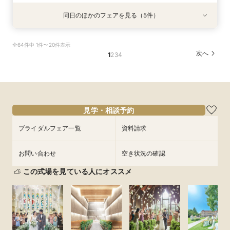
同日のほかのフェアを見る（5件）
特典あり
試食会
試食会
特典あり
試食会
特典あり
特典あり
特典あり
【タイパ重視！60分で完結◎】オンラインで会
【6名～30名の少人数婚】挙式＆会食Newプラ
1件目がお得★1stステップ相談会＆試食×予算相
【2件目以上の方】最短60分！《会場選び&見積
【和婚をお考えの方へ】挙式会場見学&「和」の
全64件中 1件〜20件表示
場案内＆相談会
ン誕生！無料試食付
談*商品券1万円
もり》徹底比較相談会
演出体験♪常陸牛と旬のお魚料理の贅沢食べ比べ
次へ
1
2
3
4
付き♪四季感じる庭園でのお写真などおふたりの
所要時間：1時間程度
所要時間：3時間程度
所要時間：3時間程度
所要時間：1時間程度
希望をじっくり伺い専属プランナーがご提案♪
所要時間：3時間程度
12:00〜
12:00〜
12:00〜
12:00〜
13:00〜
13:00〜
13:00〜
13:00〜
12:00〜
13:00〜
9/3
9/3
9/3
9/3
9/3
(
(
(
(
(
木
木
木
木
木
)
)
)
)
)
16:00〜
14:00〜
14:00〜
14:00〜
17:00〜
15:00〜
15:00〜
15:00〜
14:00〜
15:00〜
16:00〜
16:00〜
16:00〜
16:00〜
フェアを予約
見学・相談予約
フェアを予約
フェアを予約
フェアを予約
ブライダルフェア一覧
資料請求
フェアを予約
お問い合わせ
空き状況の確認
この式場を見ている人にオススメ