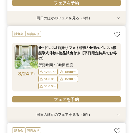
フェアを予約
同日のほかのフェアを見る（6件）
試食会
特典あり
試食会
試食会
試食会
特典あり
特典あり
特典あり
特典あり
特典あり
【和婚をお考えの方へ】1stステップ相談会◎挙
【タイパ重視！60分で完結◎】会場案内＆相談
【6名～30名の少人数婚】挙式＆会食Newプラ
【1件目がお得】1stステップ相談&試食×予算相談
＼茨城人気3会場一気に見学！／憧れ花嫁体験×
【2件目以降に】ふたりの悩みを解消！*徹底比
試食会
特典あり
式会場見学&「和」の演出体験♪常陸牛と旬のお魚
会
ン誕生！無料試食付
*ギフト券プレゼント
贅沢フィレ試食◎
較相談会*
料理の贅沢食べ比べ付き♪四季感じる庭園でのお
所要時間：1時間程度
所要時間：3時間程度
所要時間：3時間程度
所要時間：3時間程度
所要時間：1時間程度
◆*ドレス&前撮りフォト特典*◆憧れドレス×模
写真などおふたりの希望をじっくり伺い専属プラ
所要時間：3時間程度
9:00〜
9:00〜
9:00〜
9:00〜
9:00〜
14:00〜
14:00〜
14:00〜
14:00〜
14:00〜
擬挙式体験&絶品試食付き【平日限定特典でお得
ンナーがご提案♪
9:00〜
14:00〜
8/23
8/23
8/23
8/23
8/23
8/23
◎】
(
(
(
(
(
(
日
日
日
日
日
日
)
)
)
)
)
)
18:00〜
14:30〜
14:30〜
14:30〜
14:30〜
18:00〜
14:30〜
所要時間：3時間程度
フェアを予約
フェアを予約
フェアを予約
フェアを予約
フェアを予約
12:00〜
13:00〜
8/24
(
月
)
フェアを予約
14:00〜
15:00〜
16:00〜
フェアを予約
同日のほかのフェアを見る（5件）
特典あり
試食会
試食会
特典あり
試食会
特典あり
特典あり
特典あり
【タイパ重視！60分で完結◎】オンラインで会
【6名～30名の少人数婚】挙式＆会食Newプラ
1件目がお得★1stステップ相談会＆試食×予算相
【2件目以上の方】最短60分！《会場選び&見積
【和婚をお考えの方へ】挙式会場見学&「和」の
試食会
特典あり