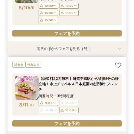
フェアを予約
フェアを予約
フェアを予約
フェアを予約
フェアを予約
12:00〜
13:00〜
8/10
(
月
)
フェアを予約
14:00〜
15:00〜
16:00〜
フェアを予約
同日のほかのフェアを見る（5件）
特典あり
試食会
試食会
特典あり
試食会
特典あり
特典あり
特典あり
【タイパ重視！60分で完結◎】オンラインで会
【6名～30名の少人数婚】挙式＆会食Newプラ
1件目がお得★1stステップ相談会＆試食×予算相
【2件目以上の方】最短60分！《会場選び&見積
【和婚をお考えの方へ】挙式会場見学&「和」の
試食会
特典あり
場案内＆相談会
ン誕生！無料試食付
談*商品券1万円
もり》徹底比較相談会
演出体験♪常陸牛と旬のお魚料理の贅沢食べ比べ
付き♪四季感じる庭園でのお写真などおふたりの
所要時間：1時間程度
所要時間：3時間程度
所要時間：3時間程度
所要時間：1時間程度
【挙式料22万無料】研究学園駅から徒歩5分の好
希望をじっくり伺い専属プランナーがご提案♪
所要時間：3時間程度
12:00〜
12:00〜
12:00〜
12:00〜
13:00〜
13:00〜
13:00〜
13:00〜
立地！水上チャペル＆日本庭園×絶品和牛フレン
12:00〜
13:00〜
8/10
8/10
8/10
8/10
8/10
チ
(
(
(
(
(
月
月
月
月
月
)
)
)
)
)
16:00〜
14:00〜
14:00〜
14:00〜
17:00〜
15:00〜
15:00〜
15:00〜
14:00〜
15:00〜
所要時間：3時間程度
16:00〜
16:00〜
16:00〜
16:00〜
フェアを予約
9:00〜
14:00〜
8/11
(
火
)
フェアを予約
フェアを予約
フェアを予約
14:30〜
18:00〜
フェアを予約
フェアを予約