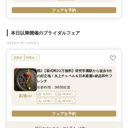
フェアを予約
本日以降開催のブライダルフェア
全64件中 1件〜20件表示
試食会
特典あり
残2【挙式料22万無料】研究学園駅から徒歩5分
の好立地！水上チャペル＆日本庭園×絶品和牛フ
レンチ
所要時間：3時間程度
9:00〜
14:00〜
8/8
(
土
)
14:30〜
18:00〜
フェアを予約