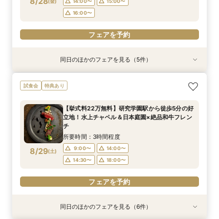
8/28
(
金
)
14:00〜
15:00〜
フェアを予約
フェアを予約
フェアを予約
16:00〜
フェアを予約
フェアを予約
同日のほかのフェアを見る（5件）
特典あり
試食会
試食会
特典あり
試食会
特典あり
特典あり
特典あり
【タイパ重視！60分で完結◎】オンラインで会
【6名～30名の少人数婚】挙式＆会食Newプラ
1件目がお得★1stステップ相談会＆試食×予算相
【2件目以上の方】最短60分！《会場選び&見積
【和婚をお考えの方へ】挙式会場見学&「和」の
試食会
特典あり
場案内＆相談会
ン誕生！無料試食付
談*商品券1万円
もり》徹底比較相談会
演出体験♪常陸牛と旬のお魚料理の贅沢食べ比べ
付き♪四季感じる庭園でのお写真などおふたりの
所要時間：1時間程度
所要時間：3時間程度
所要時間：3時間程度
所要時間：1時間程度
【挙式料22万無料】研究学園駅から徒歩5分の好
希望をじっくり伺い専属プランナーがご提案♪
所要時間：3時間程度
12:00〜
12:00〜
12:00〜
12:00〜
13:00〜
13:00〜
13:00〜
13:00〜
立地！水上チャペル＆日本庭園×絶品和牛フレン
12:00〜
13:00〜
8/28
8/28
8/28
8/28
8/28
チ
(
(
(
(
(
金
金
金
金
金
)
)
)
)
)
16:00〜
14:00〜
14:00〜
14:00〜
17:00〜
15:00〜
15:00〜
15:00〜
14:00〜
15:00〜
所要時間：3時間程度
16:00〜
16:00〜
16:00〜
16:00〜
フェアを予約
9:00〜
14:00〜
8/29
(
土
)
フェアを予約
フェアを予約
フェアを予約
14:30〜
18:00〜
フェアを予約
フェアを予約
同日のほかのフェアを見る（6件）
試食会
特典あり
試食会
特典あり
試食会
試食会
特典あり
特典あり
特典あり
特典あり