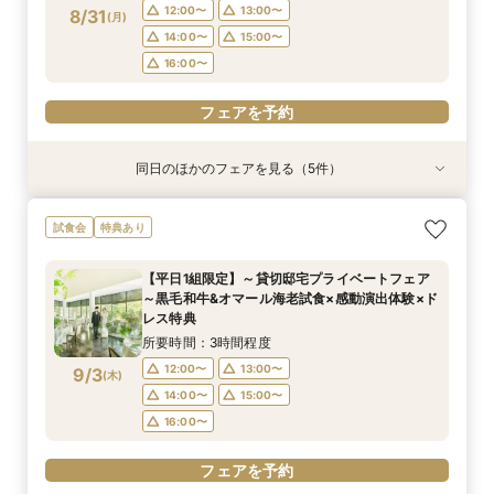
フェアを予約
フェアを予約
フェアを予約
フェアを予約
フェアを予約
12:00〜
13:00〜
8/31
(
月
)
フェアを予約
14:00〜
15:00〜
16:00〜
フェアを予約
同日のほかのフェアを見る（5件）
特典あり
試食会
試食会
特典あり
試食会
特典あり
特典あり
特典あり
【タイパ重視！60分で完結◎】オンラインで会
【6名～30名の少人数婚】挙式＆会食Newプラ
1件目がお得★1stステップ相談会＆試食×予算相
【2件目以上の方】最短60分！《会場選び&見積
【和婚をお考えの方へ】挙式会場見学&「和」の
試食会
特典あり
場案内＆相談会
ン誕生！無料試食付
談*商品券1万円
もり》徹底比較相談会
演出体験♪常陸牛と旬のお魚料理の贅沢食べ比べ
付き♪四季感じる庭園でのお写真などおふたりの
所要時間：1時間程度
所要時間：3時間程度
所要時間：3時間程度
所要時間：1時間程度
【平日1組限定】～貸切邸宅プライベートフェア
希望をじっくり伺い専属プランナーがご提案♪
所要時間：3時間程度
12:00〜
12:00〜
12:00〜
12:00〜
13:00〜
13:00〜
13:00〜
13:00〜
～黒毛和牛&オマール海老試食×感動演出体験×ド
12:00〜
13:00〜
8/31
8/31
8/31
8/31
8/31
レス特典
(
(
(
(
(
月
月
月
月
月
)
)
)
)
)
16:00〜
14:00〜
14:00〜
14:00〜
17:00〜
15:00〜
15:00〜
15:00〜
14:00〜
15:00〜
所要時間：3時間程度
16:00〜
16:00〜
16:00〜
16:00〜
フェアを予約
12:00〜
13:00〜
9/3
(
木
)
フェアを予約
フェアを予約
フェアを予約
14:00〜
15:00〜
フェアを予約
16:00〜
フェアを予約