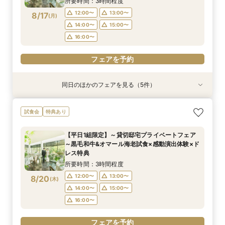
所要時間：3時間程度
フェアを予約
フェアを予約
フェアを予約
フェアを予約
フェアを予約
12:00〜
13:00〜
8/17
(
月
)
フェアを予約
14:00〜
15:00〜
16:00〜
フェアを予約
同日のほかのフェアを見る（5件）
特典あり
試食会
試食会
特典あり
試食会
特典あり
特典あり
特典あり
【タイパ重視！60分で完結◎】オンラインで会
【6名～30名の少人数婚】挙式＆会食Newプラ
1件目がお得★1stステップ相談会＆試食×予算相
【2件目以上の方】最短60分！《会場選び&見積
【和婚をお考えの方へ】挙式会場見学&「和」の
試食会
特典あり
場案内＆相談会
ン誕生！無料試食付
談*商品券1万円
もり》徹底比較相談会
演出体験♪常陸牛と旬のお魚料理の贅沢食べ比べ
付き♪四季感じる庭園でのお写真などおふたりの
所要時間：1時間程度
所要時間：3時間程度
所要時間：3時間程度
所要時間：1時間程度
【平日1組限定】～貸切邸宅プライベートフェア
希望をじっくり伺い専属プランナーがご提案♪
所要時間：3時間程度
12:00〜
12:00〜
12:00〜
12:00〜
13:00〜
13:00〜
13:00〜
13:00〜
～黒毛和牛&オマール海老試食×感動演出体験×ド
12:00〜
13:00〜
8/17
8/17
8/17
8/17
8/17
レス特典
(
(
(
(
(
月
月
月
月
月
)
)
)
)
)
16:00〜
14:00〜
14:00〜
14:00〜
17:00〜
15:00〜
15:00〜
15:00〜
14:00〜
15:00〜
所要時間：3時間程度
16:00〜
16:00〜
16:00〜
16:00〜
フェアを予約
12:00〜
13:00〜
8/20
(
木
)
フェアを予約
フェアを予約
フェアを予約
14:00〜
15:00〜
フェアを予約
16:00〜
フェアを予約