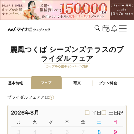
麗風つくば シーズンズテラスのブ
ライダルフェア
カップル応援キャンペーン対象
フェア
基本情報
写真
プラン料金
ブライダルフェアとは
2026年8月
平日
土日祝
月
火
水
木
金
土
日
3
4
5
6
7
8
9