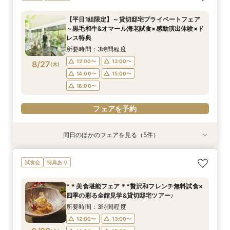
場案内＆相談会
ン誕生！無料試食付
談*商品券1万円
もり》徹底比較相談会
演出体験♪常陸牛と旬のお魚料理の贅沢食べ比べ
付き♪四季感じる庭園でのお写真などおふたりの
所要時間：1時間程度
所要時間：3時間程度
所要時間：3時間程度
所要時間：1時間程度
【平日1組限定】～貸切邸宅プライベートフェア
希望をじっくり伺い専属プランナーがご提案♪
所要時間：3時間程度
12:00〜
12:00〜
12:00〜
12:00〜
13:00〜
13:00〜
13:00〜
13:00〜
～黒毛和牛&オマール海老試食×感動演出体験×ド
12:00〜
13:00〜
8/24
8/24
8/24
8/24
8/24
レス特典
(
(
(
(
(
月
月
月
月
月
)
)
)
)
)
16:00〜
14:00〜
14:00〜
14:00〜
17:00〜
15:00〜
15:00〜
15:00〜
14:00〜
15:00〜
所要時間：3時間程度
16:00〜
16:00〜
16:00〜
16:00〜
フェアを予約
12:00〜
13:00〜
8/27
(
木
)
フェアを予約
フェアを予約
フェアを予約
14:00〜
15:00〜
フェアを予約
16:00〜
フェアを予約
同日のほかのフェアを見る（5件）
特典あり
試食会
試食会
特典あり
試食会
特典あり
特典あり
特典あり
【タイパ重視！60分で完結◎】オンラインで会
【6名～30名の少人数婚】挙式＆会食Newプラ
1件目がお得★1stステップ相談会＆試食×予算相
【2件目以上の方】最短60分！《会場選び&見積
【和婚をお考えの方へ】挙式会場見学&「和」の
試食会
特典あり
場案内＆相談会
ン誕生！無料試食付
談*商品券1万円
もり》徹底比較相談会
演出体験♪常陸牛と旬のお魚料理の贅沢食べ比べ
付き♪四季感じる庭園でのお写真などおふたりの
所要時間：1時間程度
所要時間：3時間程度
所要時間：3時間程度
所要時間：1時間程度
*＊美食堪能フェア＊*贅沢和フレンチ無料試食×
希望をじっくり伺い専属プランナーがご提案♪
所要時間：3時間程度
12:00〜
12:00〜
12:00〜
12:00〜
13:00〜
13:00〜
13:00〜
13:00〜
四季の彩る全館見学&貸切邸宅ツアー♪
12:00〜
13:00〜
8/27
8/27
8/27
8/27
8/27
(
(
(
(
(
木
木
木
木
木
)
)
)
)
)
16:00〜
14:00〜
14:00〜
14:00〜
17:00〜
15:00〜
15:00〜
15:00〜
所要時間：3時間程度
14:00〜
15:00〜
16:00〜
16:00〜
16:00〜
12:00〜
13:00〜
16:00〜
フェアを予約