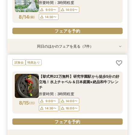
8/13
8/13
8/13
8/13
8/13
8/13
(
(
(
(
(
(
木
木
木
木
木
木
)
)
)
)
)
)
18:00〜
14:30〜
14:30〜
14:30〜
14:30〜
18:00〜
所要時間：3時間程度
14:30〜
9:00〜
14:00〜
フェアを予約
フェアを予約
フェアを予約
フェアを予約
フェアを予約
8/14
(
金
)
14:30〜
フェアを予約
フェアを予約
同日のほかのフェアを見る（7件）
試食会
試食会
特典あり
試食会
特典あり
試食会
試食会
特典あり
特典あり
特典あり
特典あり
特典あり
*＊美食堪能フェア＊*贅沢和フレンチ無料試食×
【和婚をお考えの方へ】1stステップ相談会◎挙
【タイパ重視！60分で完結◎】会場案内＆相談
【6名～30名の少人数婚】挙式＆会食Newプラ
【2件目以降に】ふたりの悩みを解消！徹底比較
【1件目がお得】1stステップ相談&試食×予算相談
＼茨城人気3会場一気に見学！／憧れ花嫁体験×
試食会
特典あり
四季の彩る全館見学&貸切邸宅ツアー♪
式会場見学&「和」の演出体験♪常陸牛と旬のお魚
会
ン誕生！無料試食付
相談会
*ギフト券プレゼント
贅沢フィレ試食◎
料理の贅沢食べ比べ付き♪四季感じる庭園でのお
所要時間：3時間程度
所要時間：1時間程度
所要時間：3時間程度
所要時間：3時間程度
所要時間：3時間程度
所要時間：3時間程度
【挙式料22万無料】研究学園駅から徒歩5分の好
写真などおふたりの希望をじっくり伺い専属プラ
所要時間：3時間程度
12:00〜
9:00〜
9:00〜
9:00〜
9:00〜
9:00〜
14:00〜
14:00〜
14:00〜
14:00〜
14:00〜
13:00〜
立地！水上チャペル＆日本庭園×絶品和牛フレン
ンナーがご提案♪
9:00〜
14:00〜
8/14
8/14
8/14
8/14
8/14
8/14
8/14
チ
(
(
(
(
(
(
(
金
金
金
金
金
金
金
)
)
)
)
)
)
)
14:00〜
18:00〜
14:30〜
14:30〜
14:30〜
14:30〜
18:00〜
15:00〜
14:30〜
所要時間：3時間程度
16:00〜
フェアを予約
フェアを予約
フェアを予約
フェアを予約
フェアを予約
9:00〜
14:00〜
8/15
(
土
)
フェアを予約
フェアを予約
14:30〜
18:00〜
フェアを予約