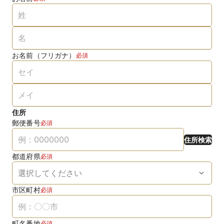
お名前（フリガナ）
必須
住所
郵便番号
必須
住所検索
都道府県
必須
市区町村
必須
町名番地
必須