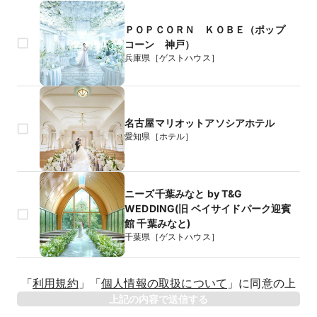
ＰＯＰＣＯＲＮ ＫＯＢＥ（ポップ
コーン 神戸）
兵庫県［ゲストハウス］
名古屋マリオットアソシアホテル
愛知県［ホテル］
ニーズ千葉みなと by T&G
WEDDING(旧 ベイサイドパーク迎賓
館 千葉みなと)
千葉県［ゲストハウス］
生年月日
「
利用規約
」
「
個人情報の取扱について
」
に同意の上
年
上記の内容で送信する
相手のお名前