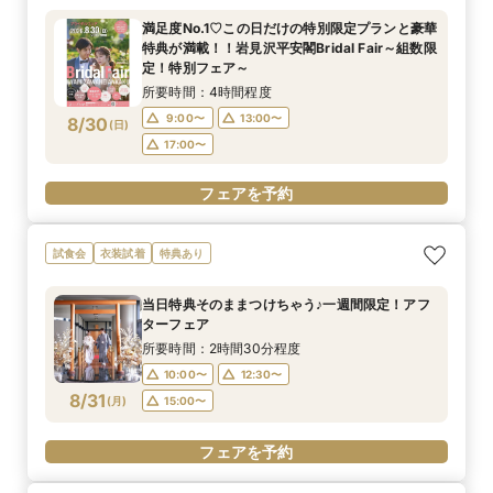
満足度No.1♡この日だけの特別限定プランと豪華
特典が満載！！岩見沢平安閣Bridal Fair～組数限
定！特別フェア～
所要時間：4時間程度
9:00〜
13:00〜
8/30
(
日
)
17:00〜
フェアを予約
試食会
衣装試着
特典あり
当日特典そのままつけちゃう♪一週間限定！アフ
ターフェア
所要時間：2時間30分程度
10:00〜
12:30〜
8/31
(
月
)
15:00〜
フェアを予約