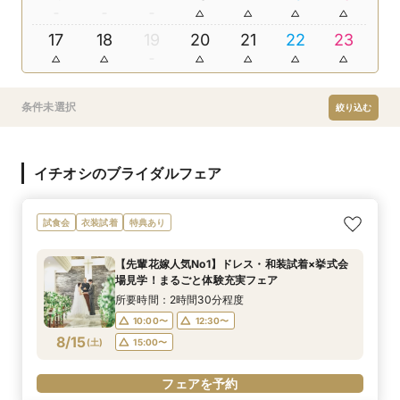
17
18
19
20
21
22
23
条件未選択
絞り込む
イチオシのブライダルフェア
試食会
衣装試着
特典あり
【先輩花嫁人気No1】ドレス・和装試着×挙式会
場見学！まるごと体験充実フェア
所要時間：2時間30分程度
10:00〜
12:30〜
8/15
(
土
)
15:00〜
フェアを予約