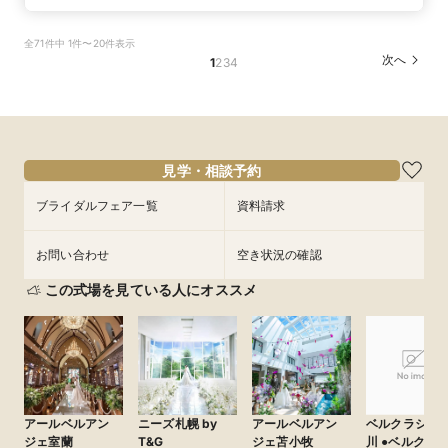
全71件中 1件〜20件表示
次へ
1
2
3
4
見学・相談予約
ブライダルフェア一覧
資料請求
お問い合わせ
空き状況の確認
この式場を見ている人にオススメ
アールベルアン
ニーズ札幌 by
アールベルアン
ベルクラシッ
ジェ室蘭
T&G
ジェ苫小牧
川 ●ベルクラシッ