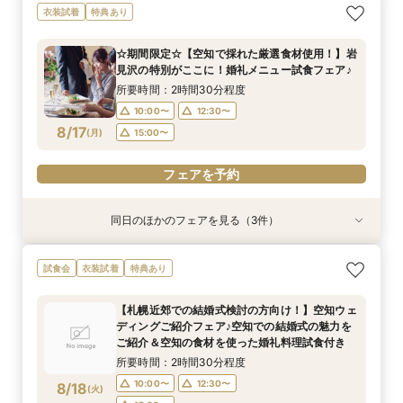
【先輩花嫁人気No1】ドレス・和装試着×挙式会
【初めてでも安心！】ご両家顔合わせ・結納相談
【地元婚応援！☆マイナビ特典付き☆】アット
衣装試着
特典あり
場見学！まるごと体験充実フェア
会♪
ホームウェディング相談会♪
所要時間：2時間30分程度
所要時間：2時間30分程度
所要時間：2時間30分程度
☆期間限定☆【空知で採れた厳選食材使用！】岩
10:00〜
10:00〜
10:00〜
12:30〜
12:30〜
12:30〜
見沢の特別がここに！婚礼メニュー試食フェア♪
8/16
8/16
8/16
(
(
(
日
日
日
)
)
)
15:00〜
15:00〜
15:00〜
所要時間：2時間30分程度
10:00〜
12:30〜
フェアを予約
フェアを予約
フェアを予約
8/17
(
月
)
15:00〜
フェアを予約
同日のほかのフェアを見る（3件）
衣装試着
試食会
試食会
衣装試着
衣装試着
特典あり
特典あり
特典あり
【札幌近郊での結婚式検討の方向け！】空知エリ
☆マイナビ限定☆こだわりのロケーションフォト
最短1か月で挙式可能！少人数・フォトウェディ
試食会
衣装試着
特典あり
ア ウェディングスタイル相談会♪
相談会！
ングをお考えのおふたりにも♡クイックウェディ
ング相談会♪
所要時間：2時間30分程度
所要時間：2時間30分程度
【札幌近郊での結婚式検討の方向け！】空知ウェ
所要時間：2時間30分程度
10:00〜
10:00〜
12:30〜
12:30〜
ディングご紹介フェア♪空知での結婚式の魅力を
10:00〜
12:30〜
8/17
8/17
8/17
ご紹介＆空知の食材を使った婚礼料理試食付き
(
(
(
月
月
月
)
)
)
15:00〜
15:00〜
15:00〜
所要時間：2時間30分程度
フェアを予約
フェアを予約
10:00〜
12:30〜
8/18
(
火
)
フェアを予約