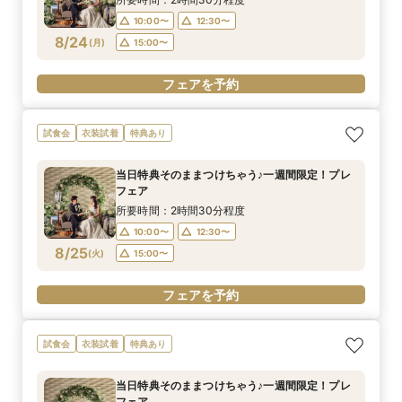
10:00〜
12:30〜
8/24
(
月
)
15:00〜
フェアを予約
試食会
衣装試着
特典あり
当日特典そのままつけちゃう♪一週間限定！プレ
フェア
所要時間：2時間30分程度
10:00〜
12:30〜
8/25
(
火
)
15:00〜
フェアを予約
試食会
衣装試着
特典あり
当日特典そのままつけちゃう♪一週間限定！プレ
フェア