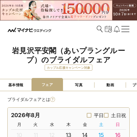
岩見沢平安閣（あいプラングルー
プ）のブライダルフェア
カップル応援キャンペーン対象
フェア
基本情報
写真
動画
プ
ブライダルフェアとは
2026年8月
平日
土日祝
月
火
水
木
金
土
日
10
11
12
13
14
15
16