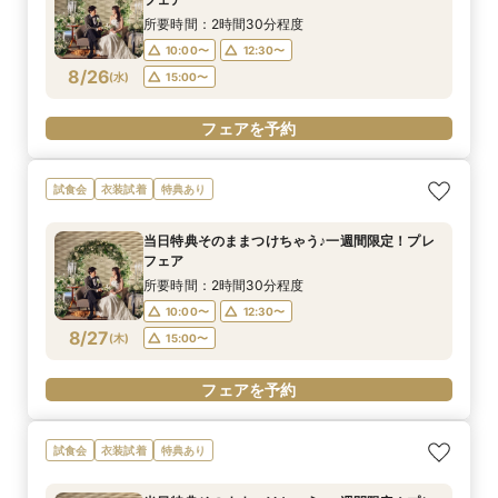
所要時間：2時間30分程度
10:00〜
12:30〜
8/26
(
水
)
15:00〜
フェアを予約
試食会
衣装試着
特典あり
当日特典そのままつけちゃう♪一週間限定！プレ
フェア
所要時間：2時間30分程度
10:00〜
12:30〜
8/27
(
木
)
15:00〜
フェアを予約
試食会
衣装試着
特典あり