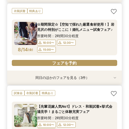
【一日一組限定】憧れへの第一歩☆試着体験で大
【ご家族とご一緒に♪】はじめてでも安心☆ダン
【遠方にお住いの方必見】オンライン×フォト
【時を越えて受け継がれる美しさ】厳かな神殿で
衣装試着
特典あり
変身！プリンセス体験フェア♡
ドリ丸ごと相談会
ウェディング相談フェア♪
叶える、最高峰の神前式
所要時間：2時間30分程度
所要時間：2時間30分程度
所要時間：1時間程度
所要時間：2時間30分程度
☆期間限定☆【空知で採れた厳選食材使用！】岩
10:00〜
10:00〜
10:00〜
10:00〜
13:00〜
12:30〜
12:30〜
12:30〜
見沢の特別がここに！婚礼メニュー試食フェア♪
8/13
8/13
8/13
8/13
(
(
(
(
木
木
木
木
)
)
)
)
16:00〜
15:00〜
15:00〜
15:00〜
所要時間：2時間30分程度
10:00〜
12:30〜
フェアを予約
フェアを予約
フェアを予約
フェアを予約
8/14
(
金
)
15:00〜
フェアを予約
同日のほかのフェアを見る（3件）
衣装試着
試食会
試食会
衣装試着
衣装試着
特典あり
特典あり
特典あり
【札幌近郊での結婚式検討の方向け！】空知エリ
☆マイナビ限定☆こだわりのロケーションフォト
最短1か月で挙式可能！少人数・フォトウェディ
試食会
衣装試着
特典あり
ア ウェディングスタイル相談会♪
相談会！
ングをお考えのおふたりにも♡クイックウェディ
ング相談会♪
所要時間：2時間30分程度
所要時間：2時間30分程度
【先輩花嫁人気No1】ドレス・和装試着×挙式会
所要時間：2時間30分程度
10:00〜
10:00〜
12:30〜
12:30〜
場見学！まるごと体験充実フェア
10:00〜
12:30〜
8/14
8/14
8/14
(
(
(
金
金
金
)
)
)
15:00〜
15:00〜
所要時間：2時間30分程度
15:00〜
10:00〜
12:30〜