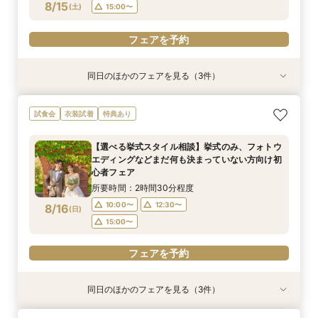
フェアを予約
フェアを予約
8/15
(
土
)
15:00〜
フェアを予約
フェアを予約
同日のほかのフェアを見る（3件）
試食会
特典あり
試食会
衣装試着
衣装試着
特典あり
特典あり
【選べる挙式スタイル相談】挙式のみ、フォトウ
【初めてでも安心！】ご両家顔合わせ・結納相談
【地元婚応援！☆マイナビ特典付き☆】アット
試食会
衣装試着
特典あり
エディングなどまだ何も決まっていない方向け初
会♪
ホームウェディング相談会♪
心者フェア
所要時間：2時間30分程度
所要時間：2時間30分程度
【選べる挙式スタイル相談】挙式のみ、フォトウ
所要時間：2時間30分程度
10:00〜
10:00〜
12:30〜
12:30〜
エディングなどまだ何も決まっていない方向け初
10:00〜
12:30〜
8/15
8/15
8/15
心者フェア
(
(
(
土
土
土
)
)
)
15:00〜
15:00〜
15:00〜
所要時間：2時間30分程度
フェアを予約
フェアを予約
10:00〜
12:30〜
8/16
(
日
)
フェアを予約
15:00〜
フェアを予約
同日のほかのフェアを見る（3件）
試食会
特典あり
試食会
衣装試着
衣装試着
特典あり
特典あり