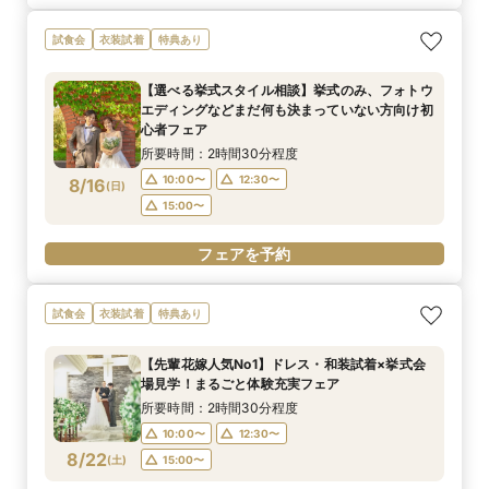
試食会
衣装試着
特典あり
【選べる挙式スタイル相談】挙式のみ、フォトウ
エディングなどまだ何も決まっていない方向け初
心者フェア
所要時間：2時間30分程度
10:00〜
12:30〜
8/16
(
日
)
15:00〜
フェアを予約
試食会
衣装試着
特典あり
【先輩花嫁人気No1】ドレス・和装試着×挙式会
場見学！まるごと体験充実フェア
所要時間：2時間30分程度
10:00〜
12:30〜
8/22
(
土
)
15:00〜