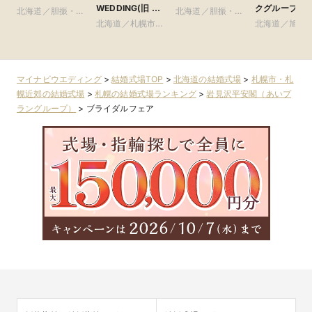
WEDDING(旧 ヒ
クグループ
北海道／胆振・日
北海道／胆振・日
ルサイドクラブ迎
高・千歳・道央
北海道／札幌市・
高・千歳・道央
北海道／旭川
賓館 札幌)
札幌近郊
良野・道北
マイナビウエディング
>
結婚式場TOP
>
北海道の結婚式場
>
札幌市・札
幌近郊の結婚式場
>
札幌の結婚式場ランキング
>
岩見沢平安閣（あいプ
ラングループ）
>
ブライダルフェア