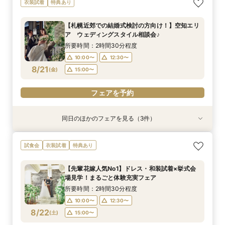
衣装試着
特典あり
変身！プリンセス体験フェア♡
ドリ丸ごと相談会
ウェディング相談フェア♪
叶える、最高峰の神前式
所要時間：2時間30分程度
所要時間：2時間30分程度
所要時間：1時間程度
所要時間：2時間30分程度
【札幌近郊での結婚式検討の方向け！】空知エリ
10:00〜
10:00〜
10:00〜
10:00〜
13:00〜
12:30〜
12:30〜
12:30〜
ア ウェディングスタイル相談会♪
8/20
8/20
8/20
8/20
(
(
(
(
木
木
木
木
)
)
)
)
16:00〜
15:00〜
15:00〜
15:00〜
所要時間：2時間30分程度
10:00〜
12:30〜
フェアを予約
フェアを予約
フェアを予約
フェアを予約
8/21
(
金
)
15:00〜
フェアを予約
同日のほかのフェアを見る（3件）
衣装試着
試食会
試食会
衣装試着
衣装試着
特典あり
特典あり
特典あり
☆期間限定☆【空知で採れた厳選食材使用！】岩
☆マイナビ限定☆こだわりのロケーションフォト
最短1か月で挙式可能！少人数・フォトウェディ
試食会
衣装試着
特典あり
見沢の特別がここに！婚礼メニュー試食フェア♪
相談会！
ングをお考えのおふたりにも♡クイックウェディ
ング相談会♪
所要時間：2時間30分程度
所要時間：2時間30分程度
【先輩花嫁人気No1】ドレス・和装試着×挙式会
所要時間：2時間30分程度
10:00〜
10:00〜
12:30〜
12:30〜
場見学！まるごと体験充実フェア
10:00〜
12:30〜
8/21
8/21
8/21
(
(
(
金
金
金
)
)
)
15:00〜
15:00〜
所要時間：2時間30分程度
15:00〜
10:00〜
12:30〜
フェアを予約
フェアを予約
8/22
(
土
)
15:00〜
フェアを予約