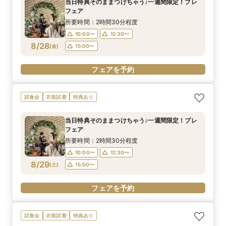
当日特典そのままつけちゃう♪一週間限定！プレ
フェア
所要時間：2時間30分程度
10:00〜
12:30〜
8/28
(
金
)
15:00〜
フェアを予約
試食会
衣装試着
特典あり
当日特典そのままつけちゃう♪一週間限定！プレ
フェア
所要時間：2時間30分程度
10:00〜
12:30〜
8/29
(
土
)
15:00〜
フェアを予約
試食会
衣装試着
特典あり