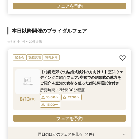
フェアを予約
本日以降開催のブライダルフェア
全71件中 1件〜20件表示
試食会
衣装試着
特典あり
【札幌近郊での結婚式検討の方向け！】空知ウェ
ディングご紹介フェア♪空知での結婚式の魅力を
ご紹介＆空知の食材を使った婚礼料理試食付き
所要時間：2時間30分程度
10:00〜
12:30〜
8/13
(
木
)
15:00〜
フェアを予約
同日のほかのフェアを見る（4件）
試食会
試食会
特典あり
試食会
衣装試着
衣装試着
衣装試着
特典あり
特典あり
特典あり