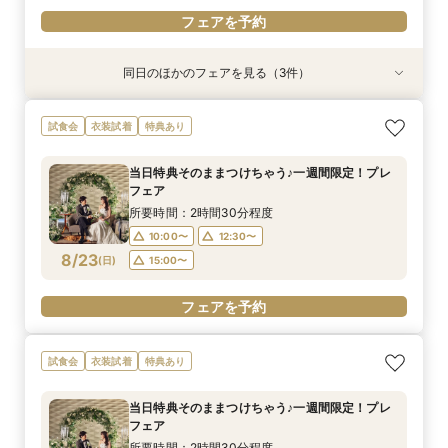
フェアを予約
同日のほかのフェアを見る（3件）
試食会
特典あり
試食会
衣装試着
衣装試着
特典あり
特典あり
【選べる挙式スタイル相談】挙式のみ、フォトウ
【初めてでも安心！】ご両家顔合わせ・結納相談
【地元婚応援！☆マイナビ特典付き☆】アット
試食会
衣装試着
特典あり
エディングなどまだ何も決まっていない方向け初
会♪
ホームウェディング相談会♪
心者フェア
所要時間：2時間30分程度
所要時間：2時間30分程度
当日特典そのままつけちゃう♪一週間限定！プレ
所要時間：2時間30分程度
10:00〜
10:00〜
12:30〜
12:30〜
フェア
10:00〜
12:30〜
8/22
8/22
8/22
(
(
(
土
土
土
)
)
)
15:00〜
15:00〜
所要時間：2時間30分程度
15:00〜
10:00〜
12:30〜
フェアを予約
フェアを予約
8/23
(
日
)
15:00〜
フェアを予約
フェアを予約
試食会
衣装試着
特典あり
当日特典そのままつけちゃう♪一週間限定！プレ
フェア
所要時間：2時間30分程度