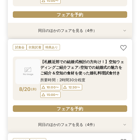
15:00〜
フェアを予約
同日のほかのフェアを見る（4件）
試食会
試食会
特典あり
試食会
衣装試着
衣装試着
衣装試着
特典あり
特典あり
特典あり
【一日一組限定】憧れへの第一歩☆試着体験で大
【ご家族とご一緒に♪】はじめてでも安心☆ダン
【遠方にお住いの方必見】オンライン×フォト
【時を越えて受け継がれる美しさ】厳かな神殿で
試食会
衣装試着
特典あり
変身！プリンセス体験フェア♡
ドリ丸ごと相談会
ウェディング相談フェア♪
叶える、最高峰の神前式
所要時間：2時間30分程度
所要時間：2時間30分程度
所要時間：1時間程度
所要時間：2時間30分程度
【札幌近郊での結婚式検討の方向け！】空知ウェ
10:00〜
10:00〜
10:00〜
10:00〜
13:00〜
12:30〜
12:30〜
12:30〜
ディングご紹介フェア♪空知での結婚式の魅力を
8/18
8/18
8/18
8/18
ご紹介＆空知の食材を使った婚礼料理試食付き
(
(
(
(
火
火
火
火
)
)
)
)
16:00〜
15:00〜
15:00〜
15:00〜
所要時間：2時間30分程度
フェアを予約
フェアを予約
フェアを予約
フェアを予約
10:00〜
12:30〜
8/20
(
木
)
15:00〜
フェアを予約
同日のほかのフェアを見る（4件）
試食会
試食会
特典あり
試食会
衣装試着
衣装試着
衣装試着
特典あり
特典あり
特典あり
【一日一組限定】憧れへの第一歩☆試着体験で大
【ご家族とご一緒に♪】はじめてでも安心☆ダン
【遠方にお住いの方必見】オンライン×フォト
【時を越えて受け継がれる美しさ】厳かな神殿で