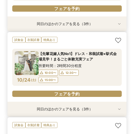
フェアを予約
同日のほかのフェアを見る（3件）
衣装試着
試食会
試食会
衣装試着
衣装試着
特典あり
特典あり
特典あり
☆期間限定☆【空知で採れた厳選食材使用！】岩
☆マイナビ限定☆こだわりのロケーションフォト
最短1か月で挙式可能！少人数・フォトウェディ
試食会
衣装試着
特典あり
見沢の特別がここに！婚礼メニュー試食フェア♪
相談会！
ングをお考えのおふたりにも♡クイックウェディ
ング相談会♪
所要時間：2時間30分程度
所要時間：2時間30分程度
【先輩花嫁人気No1】ドレス・和装試着×挙式会
所要時間：2時間30分程度
10:00〜
10:00〜
12:30〜
12:30〜
場見学！まるごと体験充実フェア
10:00〜
12:30〜
10/23
10/23
10/23
(
(
(
金
金
金
)
)
)
15:00〜
15:00〜
所要時間：2時間30分程度
15:00〜
10:00〜
12:30〜
フェアを予約
フェアを予約
10/24
(
土
)
15:00〜
フェアを予約
フェアを予約
同日のほかのフェアを見る（3件）
試食会
特典あり
試食会
衣装試着
衣装試着
特典あり
特典あり
【選べる挙式スタイル相談】挙式のみ、フォトウ
【初めてでも安心！】ご両家顔合わせ・結納相談
【地元婚応援！☆マイナビ特典付き☆】アット
試食会
衣装試着
特典あり
エディングなどまだ何も決まっていない方向け初
会♪
ホームウェディング相談会♪