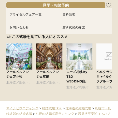
フェアを予約
フェアを予約
見学・相談予約
フェアを予約
ブライダルフェア一覧
資料請求
お問い合わせ
空き状況の確認
この式場を見ている人にオススメ
アールベルアン
アールベルアン
ニーズ札幌 by
ベルクラシッ
ジェ苫小牧
ジェ室蘭
T&G
川 ●ベルクラシッ
WEDDING(旧 ヒ
クグループ
北海道／胆振・日
北海道／胆振・日
ルサイドクラブ迎
高・千歳・道央
高・千歳・道央
北海道／札幌市・
北海道／旭川
賓館 札幌)
札幌近郊
良野・道北
マイナビウエディング
>
結婚式場TOP
>
北海道の結婚式場
>
札幌市・札
幌近郊の結婚式場
>
札幌の結婚式場ランキング
>
岩見沢平安閣（あいプ