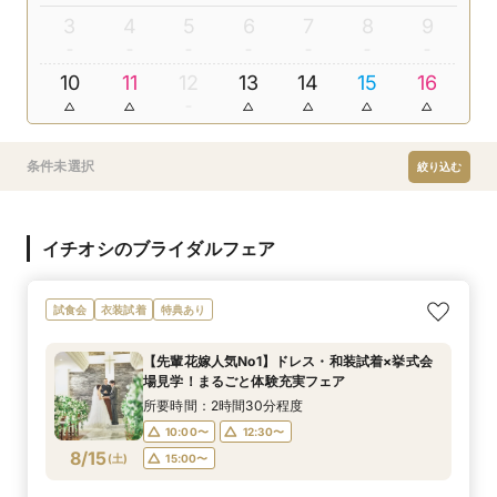
3
4
5
6
7
8
9
10
11
12
13
14
15
16
条件未選択
絞り込む
イチオシのブライダルフェア
試食会
衣装試着
特典あり
【先輩花嫁人気No1】ドレス・和装試着×挙式会
場見学！まるごと体験充実フェア
所要時間：2時間30分程度
10:00〜
12:30〜
8/15
(
土
)
15:00〜