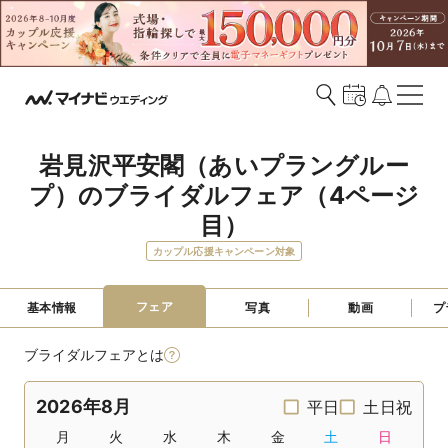
岩見沢平安閣（あいプラングルー
プ）のブライダルフェア（4ページ
目）
カップル応援キャンペーン対象
フェア
基本情報
写真
動画
プ
ブライダルフェアとは
2026年8月
平日
土日祝
月
火
水
木
金
土
日