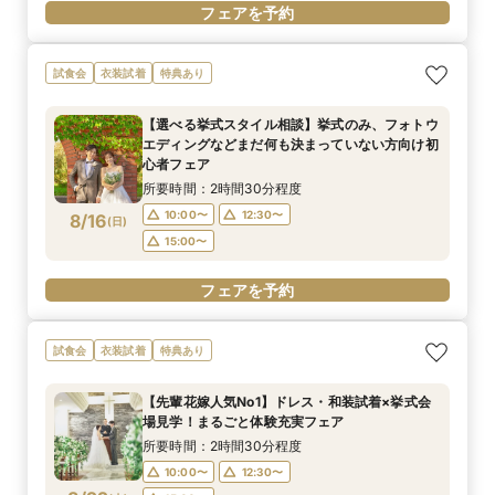
フェアを予約
試食会
衣装試着
特典あり
【選べる挙式スタイル相談】挙式のみ、フォトウ
エディングなどまだ何も決まっていない方向け初
心者フェア
所要時間：2時間30分程度
10:00〜
12:30〜
8/16
(
日
)
15:00〜
フェアを予約
試食会
衣装試着
特典あり
【先輩花嫁人気No1】ドレス・和装試着×挙式会
場見学！まるごと体験充実フェア
所要時間：2時間30分程度
10:00〜
12:30〜