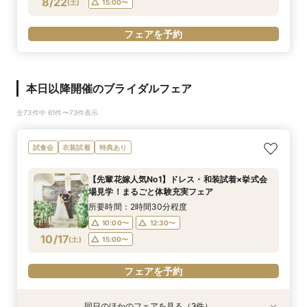
8/22
(
土
)
15:00〜
フェアを予約
本日以降開催のブライダルフェア
全73件中 61件〜73件表示
試食会
衣装試着
特典あり
【先輩花嫁人気No1】ドレス・和装試着×挙式会
場見学！まるごと体験充実フェア
所要時間：2時間30分程度
10:00〜
12:30〜
10/17
(
土
)
15:00〜
フェアを予約
同日のほかのフェアを見る（3件）