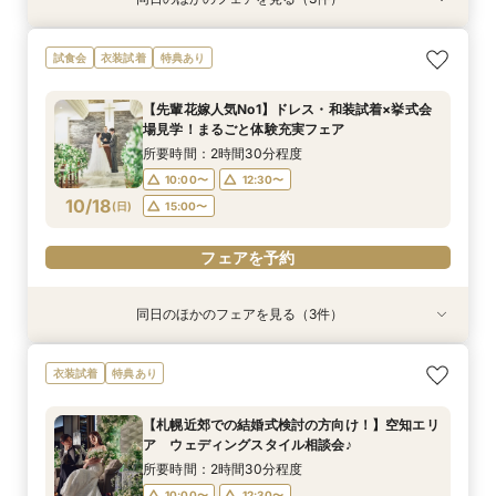
試食会
特典あり
試食会
衣装試着
衣装試着
特典あり
特典あり
【選べる挙式スタイル相談】挙式のみ、フォトウ
【初めてでも安心！】ご両家顔合わせ・結納相談
【地元婚応援！☆マイナビ特典付き☆】アット
試食会
衣装試着
特典あり
エディングなどまだ何も決まっていない方向け初
会♪
ホームウェディング相談会♪
心者フェア
所要時間：2時間30分程度
所要時間：2時間30分程度
【先輩花嫁人気No1】ドレス・和装試着×挙式会
所要時間：2時間30分程度
10:00〜
10:00〜
12:30〜
12:30〜
場見学！まるごと体験充実フェア
10:00〜
12:30〜
10/17
10/17
10/17
(
(
(
土
土
土
)
)
)
15:00〜
15:00〜
所要時間：2時間30分程度
15:00〜
10:00〜
12:30〜
フェアを予約
フェアを予約
10/18
(
日
)
15:00〜
フェアを予約
フェアを予約
同日のほかのフェアを見る（3件）
試食会
特典あり
試食会
衣装試着
衣装試着
特典あり
特典あり
【選べる挙式スタイル相談】挙式のみ、フォトウ
【初めてでも安心！】ご両家顔合わせ・結納相談
【地元婚応援！☆マイナビ特典付き☆】アット
衣装試着
特典あり
エディングなどまだ何も決まっていない方向け初
会♪
ホームウェディング相談会♪
心者フェア
所要時間：2時間30分程度
所要時間：2時間30分程度
【札幌近郊での結婚式検討の方向け！】空知エリ
所要時間：2時間30分程度
10:00〜
10:00〜
12:30〜
12:30〜
ア ウェディングスタイル相談会♪
10:00〜
12:30〜
10/18
10/18
10/18
(
(
(
日
日
日
)
)
)
15:00〜
15:00〜
所要時間：2時間30分程度
15:00〜
10:00〜
12:30〜