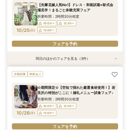
心者フェア
所要時間：2時間30分程度
所要時間：2時間30分程度
【先輩花嫁人気No1】ドレス・和装試着×挙式会
所要時間：2時間30分程度
10:00〜
10:00〜
12:30〜
12:30〜
場見学！まるごと体験充実フェア
10:00〜
12:30〜
10/24
10/24
10/24
(
(
(
土
土
土
)
)
)
15:00〜
15:00〜
所要時間：2時間30分程度
15:00〜
10:00〜
12:30〜
フェアを予約
フェアを予約
10/25
(
日
)
15:00〜
フェアを予約
フェアを予約
同日のほかのフェアを見る（3件）
試食会
特典あり
試食会
衣装試着
衣装試着
特典あり
特典あり
【選べる挙式スタイル相談】挙式のみ、フォトウ
【初めてでも安心！】ご両家顔合わせ・結納相談
【地元婚応援！☆マイナビ特典付き☆】アット
衣装試着
特典あり
エディングなどまだ何も決まっていない方向け初
会♪
ホームウェディング相談会♪
心者フェア
所要時間：2時間30分程度
所要時間：2時間30分程度
☆期間限定☆【空知で採れた厳選食材使用！】岩
所要時間：2時間30分程度
10:00〜
10:00〜
12:30〜
12:30〜
見沢の特別がここに！婚礼メニュー試食フェア♪
10:00〜
12:30〜
10/25
10/25
10/25
(
(
(
日
日
日
)
)
)
15:00〜
15:00〜
所要時間：2時間30分程度
15:00〜
10:00〜
12:30〜
フェアを予約
フェアを予約
10/26
(
月
)
15:00〜
フェアを予約
フェアを予約