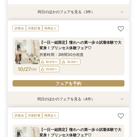
同日のほかのフェアを見る（3件）
衣装試着
試食会
試食会
衣装試着
衣装試着
特典あり
特典あり
特典あり
【札幌近郊での結婚式検討の方向け！】空知エリ
☆マイナビ限定☆こだわりのロケーションフォト
最短1か月で挙式可能！少人数・フォトウェディ
試食会
衣装試着
特典あり
ア ウェディングスタイル相談会♪
相談会！
ングをお考えのおふたりにも♡クイックウェディ
ング相談会♪
所要時間：2時間30分程度
所要時間：2時間30分程度
【一日一組限定】憧れへの第一歩☆試着体験で大
所要時間：2時間30分程度
10:00〜
10:00〜
12:30〜
12:30〜
変身！プリンセス体験フェア♡
10:00〜
12:30〜
10/26
10/26
10/26
(
(
(
月
月
月
)
)
)
15:00〜
15:00〜
所要時間：2時間30分程度
15:00〜
10:00〜
12:30〜
フェアを予約
フェアを予約
10/27
(
火
)
15:00〜
フェアを予約
フェアを予約
同日のほかのフェアを見る（4件）
試食会
試食会
特典あり
試食会
衣装試着
衣装試着
衣装試着
特典あり
特典あり
特典あり
【札幌近郊での結婚式検討の方向け！】空知ウェ
【ご家族とご一緒に♪】はじめてでも安心☆ダン
【遠方にお住いの方必見】オンライン×フォト
【時を越えて受け継がれる美しさ】厳かな神殿で
試食会
衣装試着
特典あり
ディングご紹介フェア♪空知での結婚式の魅力を
ドリ丸ごと相談会
ウェディング相談フェア♪
叶える、最高峰の神前式
ご紹介＆空知の食材を使った婚礼料理試食付き
所要時間：2時間30分程度
所要時間：1時間程度
所要時間：2時間30分程度
【一日一組限定】憧れへの第一歩☆試着体験で大
所要時間：2時間30分程度
10:00〜
10:00〜
10:00〜
13:00〜
12:30〜
12:30〜
変身！プリンセス体験フェア♡