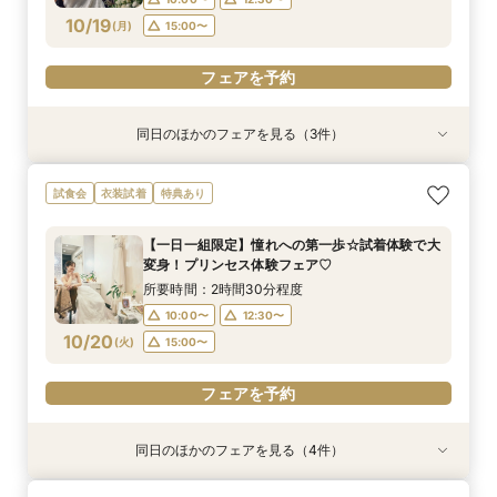
フェアを予約
フェアを予約
10/19
(
月
)
15:00〜
フェアを予約
フェアを予約
同日のほかのフェアを見る（3件）
衣装試着
試食会
試食会
衣装試着
衣装試着
特典あり
特典あり
特典あり
☆期間限定☆【空知で採れた厳選食材使用！】岩
☆マイナビ限定☆こだわりのロケーションフォト
最短1か月で挙式可能！少人数・フォトウェディ
試食会
衣装試着
特典あり
見沢の特別がここに！婚礼メニュー試食フェア♪
相談会！
ングをお考えのおふたりにも♡クイックウェディ
ング相談会♪
所要時間：2時間30分程度
所要時間：2時間30分程度
【一日一組限定】憧れへの第一歩☆試着体験で大
所要時間：2時間30分程度
10:00〜
10:00〜
12:30〜
12:30〜
変身！プリンセス体験フェア♡
10:00〜
12:30〜
10/19
10/19
10/19
(
(
(
月
月
月
)
)
)
15:00〜
15:00〜
所要時間：2時間30分程度
15:00〜
10:00〜
12:30〜
フェアを予約
フェアを予約
10/20
(
火
)
15:00〜
フェアを予約
フェアを予約
同日のほかのフェアを見る（4件）
試食会
試食会
特典あり
試食会
衣装試着
衣装試着
衣装試着
特典あり
特典あり
特典あり