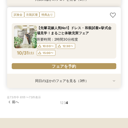
☆期間限定☆【空知で採れた厳選食材使用！】岩
☆マイナビ限定☆こだわりのロケーションフォト
最短1か月で挙式可能！少人数・フォトウェディ
試食会
衣装試着
特典あり
見沢の特別がここに！婚礼メニュー試食フェア♪
相談会！
ングをお考えのおふたりにも♡クイックウェディ
ング相談会♪
所要時間：2時間30分程度
所要時間：2時間30分程度
【先輩花嫁人気No1】ドレス・和装試着×挙式会
所要時間：2時間30分程度
10:00〜
10:00〜
12:30〜
12:30〜
場見学！まるごと体験充実フェア
10:00〜
12:30〜
10/30
10/30
10/30
(
(
(
金
金
金
)
)
)
15:00〜
15:00〜
所要時間：2時間30分程度
15:00〜
10:00〜
12:30〜
フェアを予約
フェアを予約
10/31
(
土
)
15:00〜
フェアを予約
フェアを予約
同日のほかのフェアを見る（3件）
試食会
特典あり
試食会
衣装試着
衣装試着
特典あり
特典あり
【選べる挙式スタイル相談】挙式のみ、フォトウ
【初めてでも安心！】ご両家顔合わせ・結納相談
【地元婚応援！☆マイナビ特典付き☆】アット
全73件中 61件〜73件表示
エディングなどまだ何も決まっていない方向け初
会♪
ホームウェディング相談会♪
前へ
1
2
3
4
心者フェア
所要時間：2時間30分程度
所要時間：2時間30分程度
所要時間：2時間30分程度
10:00〜
10:00〜
12:30〜
12:30〜
10:00〜
12:30〜
10/31
10/31
10/31
(
(
(
土
土
土
)
)
)
15:00〜
15:00〜
15:00〜