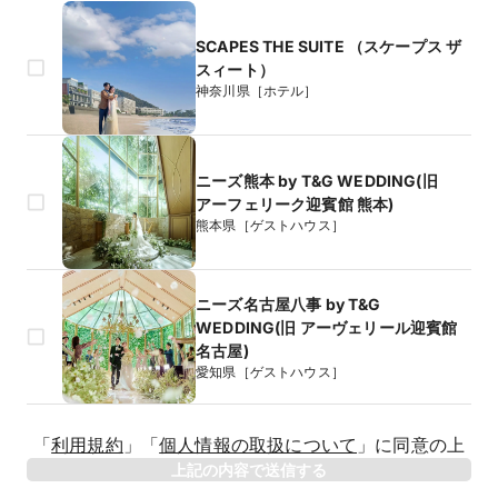
SCAPES THE SUITE （スケープス ザ
スィート）
神奈川県［ホテル］
ニーズ熊本 by T&G WEDDING(旧
アーフェリーク迎賓館 熊本)
熊本県［ゲストハウス］
ニーズ名古屋八事 by T&G
WEDDING(旧 アーヴェリール迎賓館
名古屋)
愛知県［ゲストハウス］
生年月日
「
利用規約
」
「
個人情報の取扱について
」
に同意の上
年
上記の内容で送信する
相手のお名前