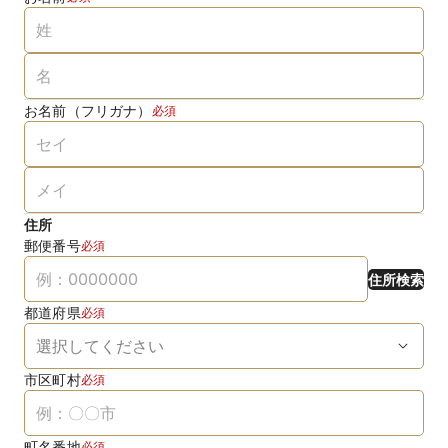
お名前（フリガナ）
必須
住所
郵便番号
必須
住所検索
都道府県
必須
市区町村
必須
町名番地
必須