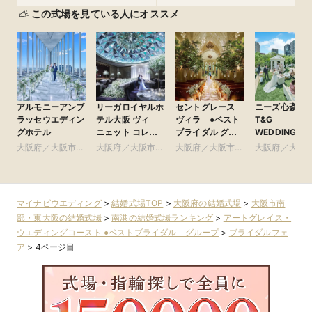
この式場を見ている人にオススメ
アルモニーアンブ
リーガロイヤルホ
セントグレース
ニーズ心斎橋 b
ラッセウエディン
テル大阪 ヴィ
ヴィラ ●ベスト
T&G
グホテル
ニェット コレク
ブライダル グ
WEDDING(旧
ション
ループ
ルモニーアン
大阪府／大阪市北
大阪府／大阪市北
大阪府／大阪市南
大阪府／大阪
ラッセイット
部・北摂・京阪
部・北摂・京阪
部・東大阪
部・東大阪
ス)
マイナビウエディング
>
結婚式場TOP
>
大阪府の結婚式場
>
大阪市南
部・東大阪の結婚式場
>
南港の結婚式場ランキング
>
アートグレイス・
ウエディングコースト ●ベストブライダル グループ
>
ブライダルフェ
ア
>
4ページ目