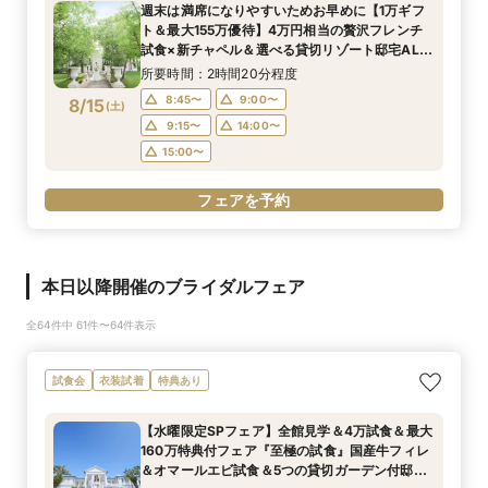
週末は満席になりやすいためお早めに【1万ギフ
ト＆最大155万優待】4万円相当の贅沢フレンチ
試食×新チャペル＆選べる貸切リゾート邸宅ALL
体験BIGフェア
所要時間：2時間20分程度
8:45〜
9:00〜
8/15
(
土
)
9:15〜
14:00〜
15:00〜
フェアを予約
本日以降開催のブライダルフェア
全64件中 61件〜64件表示
試食会
衣装試着
特典あり
【水曜限定SPフェア】全館見学＆4万試食＆最大
160万特典付フェア『至極の試食』国産牛フィレ
＆オマールエビ試食＆5つの貸切ガーデン付邸宅