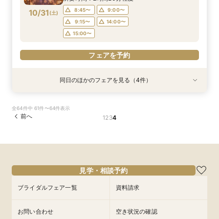
フェアを予約
フェアを予約
8:45〜
9:00〜
10/31
(
土
)
フェアを予約
9:15〜
14:00〜
15:00〜
フェアを予約
同日のほかのフェアを見る（4件）
試食会
試食会
試食会
試食会
衣装試着
衣装試着
衣装試着
衣装試着
特典あり
特典あり
特典あり
特典あり
【パパママも安心♪】キッズ婚紹介フェア★キッ
【初めての見学におすすめ◎】1万ギフト付き◆
【料理やおもてなしを重視したい方へ】美食でお
【憧れのドレス姿も】SNSで話題の水上大聖堂体
全64件中 61件〜64件表示
ズスペース付
白亜のチャペルなど全館見学×4万円相当の絶品
もてなし！豪華国産牛試食×貸切邸宅での演出体
験＆4万相当の試食+最大155万円の豪華特典付
前へ
1
2
3
4
試食×安心の見積もり相談ができる平日限定BIG
験
所要時間：3時間程度
所要時間：2時間20分程度
フェア
所要時間：2時間20分程度
所要時間：2時間20分程度
9:00〜
8:45〜
13:30〜
9:00〜
9:00〜
8:45〜
9:00〜
9:15〜
10/31
10/31
10/31
10/31
(
(
(
(
土
土
土
土
)
)
)
)
15:00〜
9:15〜
14:00〜
14:00〜
9:15〜
14:00〜
15:00〜
15:00〜
15:00〜
フェアを予約
見学・相談予約
フェアを予約
フェアを予約
ブライダルフェア一覧
資料請求
フェアを予約
お問い合わせ
空き状況の確認