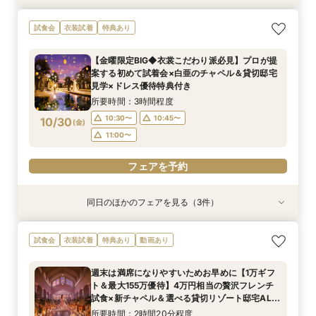
【緑に囲まれたガーデン挙式希望のお二人へ】2
【料理重視の方必見】4万円フレンチ試食＆ス
試食会
衣装試着
特典あり
名～80名までOK
イーツ付きフェア
所要時間：2時間20分程度
所要時間：2時間20分程度
【金曜限定BIG◆衣裳こだわり派必見】プロが提
10:30〜
10:30〜
10:40〜
10:45〜
案する初めて試着会×白亜のチャペル＆貸切邸宅
10/29
10/29
見学×ドレス優待特典付き
(
(
木
木
)
)
11:00〜
11:00〜
所要時間：3時間程度
フェアを予約
フェアを予約
10:30〜
10:45〜
10/30
(
金
)
11:00〜
フェアを予約
同日のほかのフェアを見る（3件）
試食会
試食会
試食会
衣装試着
衣装試着
衣装試着
特典あり
特典あり
【水曜限定SPフェア】全館見学＆4万試食＆最大
【緑に囲まれたガーデン挙式希望のお二人へ】2
【初めての見学もオススメ】全館見学＆見積もり
試食会
衣装試着
特典あり
動画あり
160万特典付フェア『至極の試食』国産牛フィレ
名～80名までOK
相談＆絶品試食付
＆オマールエビ試食＆5つの貸切ガーデン付邸宅
所要時間：2時間20分程度
所要時間：2時間20分程度
週末は満席になりやすいためお早めに【1万ギフ
をゆったり見学できて安心♪
所要時間：3時間程度
10:30〜
10:30〜
10:40〜
10:45〜
ト＆最大155万優待】4万円相当の贅沢フレンチ
10:30〜
10:45〜
10/30
10/30
10/30
試食×新チャペル＆選べる貸切リゾート邸宅ALL
(
(
(
金
金
金
)
)
)
11:00〜
11:00〜
11:15〜
体験BIGフェア
11:00〜
所要時間：2時間20分程度