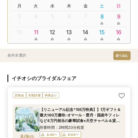
月
火
水
木
金
土
日
3
4
5
6
7
8
9
10
11
12
13
14
15
16
条件未選択
絞り込む
イチオシのブライダルフェア
試食会
衣装試着
特典あり
【リニューアル記念*155万特典】】1万ギフト＆
最大160万優待♪オマール・雲丹・国産牛フィレ
など4万円相当の豪華試食×天空チャペル＆貸切
邸宅を体験＊マイナビ限定BIGフェア
所要時間：2時間20分程度
8:45〜
9:00〜
8/9
(
日
)