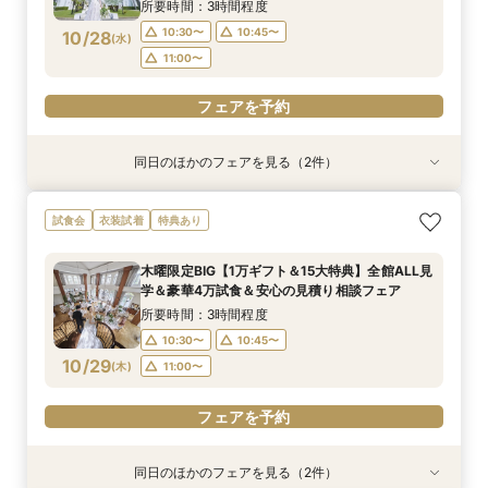
をゆったり見学できて安心♪
所要時間：3時間程度
10:30〜
10:45〜
10/28
(
水
)
11:00〜
フェアを予約
同日のほかのフェアを見る（2件）
試食会
試食会
衣装試着
衣装試着
特典あり
【緑に囲まれたガーデン挙式希望のお二人へ】2
【初めての見学もオススメ】全館見学＆見積もり
試食会
衣装試着
特典あり
名～80名までOK
相談＆絶品試食付
所要時間：2時間20分程度
所要時間：2時間20分程度
木曜限定BIG【1万ギフト＆15大特典】全館ALL見
10:30〜
10:30〜
10:40〜
10:45〜
学＆豪華4万試食＆安心の見積り相談フェア
10/28
10/28
(
(
水
水
)
)
11:00〜
11:00〜
11:15〜
所要時間：3時間程度
10:30〜
10:45〜
フェアを予約
フェアを予約
10/29
(
木
)
11:00〜
フェアを予約
同日のほかのフェアを見る（2件）
試食会
試食会
衣装試着
衣装試着
特典あり
特典あり