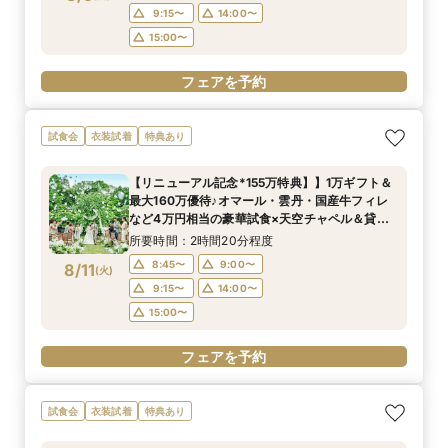
9:15〜
14:00〜
15:00〜
フェアを予約
試食会
衣装試着
特典あり
【リニューアル記念*155万特典】】1万ギフト＆
最大160万優待♪オマール・雲丹・国産牛フィレ
など4万円相当の豪華試食×天空チャペル＆貸切
邸宅を体験＊マイナビ限定BIGフェア
所要時間：2時間20分程度
8:45〜
9:00〜
8/11
(
火
)
9:15〜
14:00〜
15:00〜
フェアを予約
試食会
衣装試着
特典あり