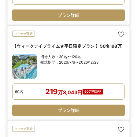
プラン詳細
マイナビ限定
【ウィークデイプライム★平日限定プラン 】50名198万
招待人数：
30名〜120名
挙式期間：
2026/7/6〜2026/12/28
219
60
名
万
8,043
円
90万円OFF
プラン詳細
マイナビ限定