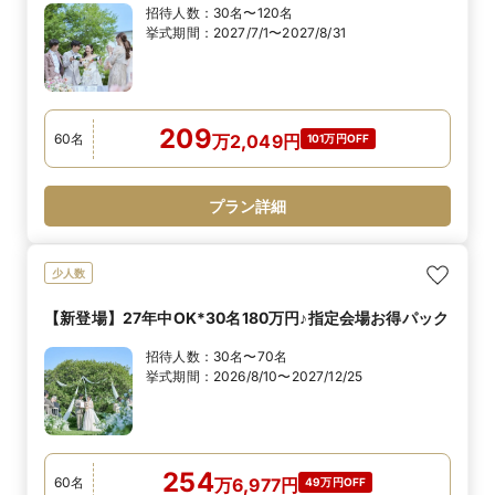
招待人数：
30名〜120名
挙式期間：
2027/7/1〜2027/8/31
209
60
名
万
2,049
円
101万円OFF
プラン詳細
少人数
【新登場】27年中OK*30名180万円♪指定会場お得パック
招待人数：
30名〜70名
挙式期間：
2026/8/10〜2027/12/25
254
60
名
万
6,977
円
49万円OFF