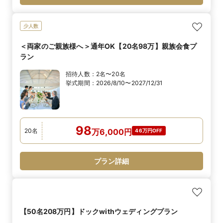
少人数
＜両家のご親族様へ＞通年OK【20名98万】親族会食プ
ラン
招待人数：
2名〜20名
挙式期間：
2026/8/10〜2027/12/31
98
20
名
万
6,000
円
46万円OFF
プラン詳細
【50名208万円】ドックwithウェディングプラン