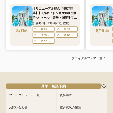
【リニューアル記念*155万特
典】】1万ギフト＆最大160万優
待♪オマール・雲丹・国産牛フィ
レなど4万円相当の豪華試食×天
所要時間：2時間20分程度
空チャペル＆貸切邸宅を体験＊
8:45〜
9:00〜
8/11
8/15
(
火
)
(
土
)
マイナビ限定BIGフェア
9:15〜
14:00〜
15:00〜
ブライダルフェア一覧
見学・相談予約
ブライダルフェア一覧
資料請求
お問い合わせ
空き状況の確認