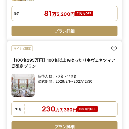
81
8
名
万
5,200
円
51万円OFF
プラン詳細
マイナビ限定
【100名295万円】100名以上もゆったり◆ヴェネツィア
邸限定プラン
招待人数：
70名〜140名
挙式期間：
2026/8/1〜2027/12/30
230
70
名
万
7,360
円
109万円OFF
プラン詳細