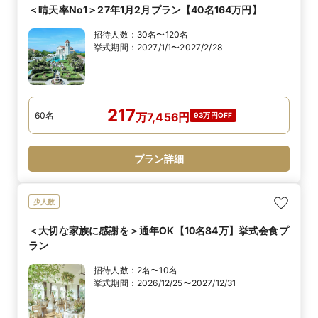
＜晴天率No1＞27年1月2月プラン【40名164万円】
招待人数：
30名〜120名
挙式期間：
2027/1/1〜2027/2/28
217
60
名
万
7,456
円
93万円OFF
プラン詳細
少人数
＜大切な家族に感謝を＞通年OK【10名84万】挙式会食プ
ラン
招待人数：
2名〜10名
挙式期間：
2026/12/25〜2027/12/31