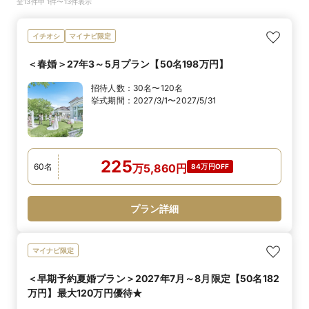
全13件中 1件〜13件表示
イチオシ
マイナビ限定
＜春婚＞27年3～5月プラン【50名198万円】
招待人数：
30名〜120名
挙式期間：
2027/3/1〜2027/5/31
225
60
名
万
5,860
円
84万円OFF
プラン詳細
マイナビ限定
＜早期予約夏婚プラン＞2027年7月～8月限定【50名182
万円】最大120万円優待★