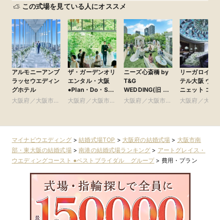
この式場を見ている人にオススメ
アルモニーアンブ
ザ・ガーデンオリ
ニーズ心斎橋 by
リーガロイヤ
ラッセウエディン
エンタル・大阪
T&G
テル大阪 ヴィ
グホテル
●Plan・Do・See
WEDDING(旧 ア
ニェット コレ
グループ
ルモニーアンブ
ション
大阪府／大阪市北
大阪府／大阪市北
大阪府／大阪市南
大阪府／大阪
ラッセイットハウ
部・北摂・京阪
部・北摂・京阪
部・東大阪
部・北摂・京
ス)
マイナビウエディング
>
結婚式場TOP
>
大阪府の結婚式場
>
大阪市南
部・東大阪の結婚式場
>
南港の結婚式場ランキング
>
アートグレイス・
ウエディングコースト ●ベストブライダル グループ
>
費用・プラン