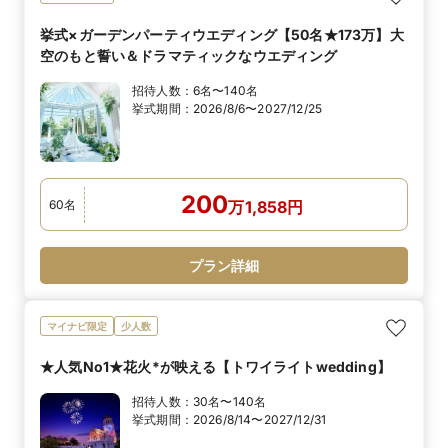
挙式×ガーデンパーティウエディング【50名★173万】大
空のもと誓い＆ドラマティックなウエディング
招待人数：
6名〜140名
挙式期間：
2026/8/6〜2027/12/25
200
60
名
万
1,858
円
プラン詳細
マイナビ限定
少人数
★人気No1★花火*が映える【トワイライトwedding】
招待人数：
30名〜140名
挙式期間：
2026/8/14〜2027/12/31