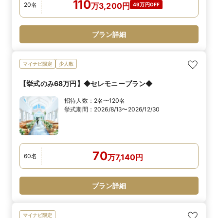
110
20
名
万
3,200
円
49万円OFF
プラン詳細
マイナビ限定
少人数
【挙式のみ68万円】◆セレモニープラン◆
招待人数：
2名〜120名
挙式期間：
2026/8/13〜2026/12/30
70
60
名
万
7,140
円
プラン詳細
マイナビ限定