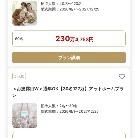
招待人数：
40名〜120名
挙式期間：
2026/8/7〜2027/12/25
230
60
名
万
4,753
円
プラン詳細
少人数
＜お披露目W＞通年OK【30名127万】アットホームプラ
ン
招待人数：
2名〜30名
挙式期間：
2026/8/1〜2027/12/25