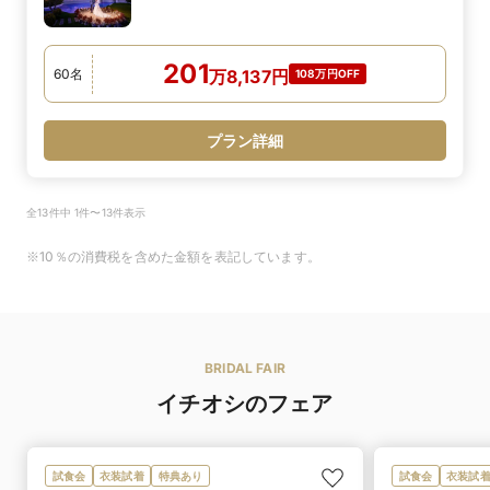
201
60
名
万
8,137
円
108万円OFF
プラン詳細
全13件中 1件〜13件表示
※10％の消費税を含めた金額を表記しています。
BRIDAL FAIR
イチオシのフェア
試食会
衣装試着
特典あり
試食会
衣装試