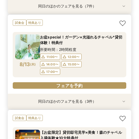
同日のほかのフェアを見る（7件）
試食会
試食会
試食会
衣装試着
試食会
試食会
特典あり
特典あり
特典あり
特典あり
特典あり
特典あり
特典あり
動画あり
【おもてなし◎料理ランクUP特典】New貸切邸
＼県内随一の貸切ガーデン／光輝く水×緑のチャ
＼マイナビ予約限定♪／■【憧れ叶うドレス特典
限定1組★マタニティ限定特典＆”安心”見積相談
初めて見学*お料理重視の方へ◆豪華試食×安心
【よくばりALL体験】自然溢れる挙式体験＆10大
【遠方の方◎オンライン相談会】スマホで簡単！
試食会
特典あり
宅体験×上州牛試食
ペル＆憧れドレス特典×とろける上州牛コース試
付】白亜の邸宅×階段入場体験*上州牛試食
×森のチャペル
お見積り相談会
特典＆上州牛コース試食
豪華5大特典付き
食
所要時間：2時間30分程度
所要時間：2時間30分程度
所要時間：2時間30分程度
所要時間：2時間30分程度
所要時間：2時間30分程度
所要時間：30分程度
お盆special！ガーデン×光溢れるチャペル*貸切
所要時間：2時間30分程度
9:00〜
9:00〜
9:00〜
9:00〜
9:00〜
9:00〜
9:15〜
9:15〜
9:15〜
9:15〜
9:15〜
9:15〜
体験！特典付
9:00〜
9:15〜
8/11
8/11
8/11
8/11
8/11
8/11
8/11
(
(
(
(
(
(
(
火
火
火
火
火
火
火
)
)
)
)
)
)
)
14:30〜
14:30〜
14:30〜
14:30〜
14:30〜
14:30〜
14:45〜
14:45〜
14:45〜
14:45〜
14:45〜
14:45〜
所要時間：2時間程度
14:30〜
14:45〜
18:00〜
18:00〜
18:00〜
18:00〜
18:00〜
18:00〜
11:00〜
12:00〜
18:00〜
8/13
(
木
)
14:00〜
15:00〜
フェアを予約
フェアを予約
フェアを予約
フェアを予約
フェアを予約
フェアを予約
17:00〜
フェアを予約
フェアを予約
同日のほかのフェアを見る（3件）
試食会
特典あり
特典あり
特典あり
【少人数W】貸切邸宅でアットホームW×限定プ
限定1組★マタニティ限定特典＆”安心”見積相談
【オンライン相談会】遠方・見学前に自宅でOK#
試食会
特典あり
ラン＆衣装優待付
×森のチャペル
見積&会場紹介
所要時間：2時間30分程度
所要時間：2時間程度
所要時間：30分程度
【お盆限定】貸切邸宅見学×美食！森のチャペル
12:00〜
11:00〜
11:00〜
14:00〜
12:00〜
12:00〜
入場体験★10大特典付