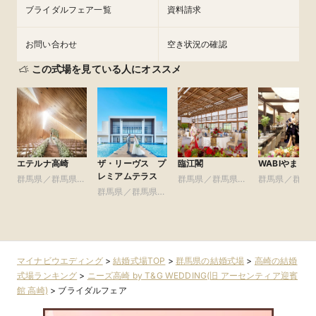
ブライダルフェア一覧
資料請求
フェアを予約
お問い合わせ
空き状況の確認
この式場を見ている人にオススメ
エテルナ高崎
ザ・リーヴス プ
臨江閣
WABIやまどり
レミアムテラス
群馬県／群馬県全
群馬県／群馬県全
群馬県／群馬
域
群馬県／群馬県全
域
域
域
マイナビウエディング
>
結婚式場TOP
>
群馬県の結婚式場
>
高崎の結婚
式場ランキング
>
ニーズ高崎 by T&G WEDDING(旧 アーセンティア迎賓
館 高崎)
>
ブライダルフェア