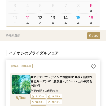
3
4
5
6
7
8
9
10
11
12
13
14
15
16
条件未選択
絞り込む
イチオシのブライダルフェア
試食会
特典あり
◆マイナビウェディングお盆BIG*◆残▲新緑の
貸切ガーデンW！解放感×リゾート×上州牛試食
*Gift付
所要時間：3時間程度
9:30〜
9:45〜
8/9
(
日
)
10:00〜
10:15〜