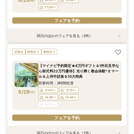
8/28
17:00〜
フェアを予約
同日のほかのフェアを見る（3件）
試食会
特典あり
特典あり
特典あり
【少人数W】貸切邸宅でアットホームW×限定プ
限定1組★マタニティ限定特典＆”安心”見積相談
【オンライン相談会】遠方・見学前に自宅でOK#
試食会
特典あり
動画あり
ラン＆衣装優待付
×森のチャペル
見積&会場紹介
所要時間：2時間30分程度
所要時間：2時間程度
所要時間：30分程度
【マイナビ予約限定★4万円ギフト＆1件目見学な
12:00〜
11:00〜
11:00〜
14:00〜
12:00〜
12:00〜
ら挙式料22万円優待】光り輝く教会体験*オマー
8/28
8/28
8/28
ル＆上州牛試食＆10大特典
(
(
(
金
金
金
)
)
)
16:00〜
15:00〜
15:00〜
所要時間：3時間程度
フェアを予約
フェアを予約
フェアを予約
9:00〜
9:15〜
8/29
(
土
)
14:30〜
14:45〜
18:00〜
フェアを予約
同日のほかのフェアを見る（7件）
試食会
試食会
試食会
衣装試着
試食会
試食会
特典あり
特典あり
特典あり
特典あり
特典あり
特典あり
特典あり
動画あり