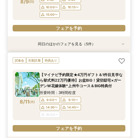
8/9
(
日
)
10:00〜
10:15〜
15:00〜
フェアを予約
同日のほかのフェアを見る（5件）
試食会
試食会
試食会
衣装試着
試食会
特典あり
特典あり
特典あり
特典あり
特典あり
【よくばりALL体験】自然溢れる挙式体験＆10大
＼県内随一の貸切ガーデン／光輝く水×緑のチャ
【おもてなし◎料理ランクUP特典】New貸切邸
限定1組★マタニティ限定特典＆”安心”見積相談
【少人数会食プラン】貸切邸宅で叶えるアット
試食会
衣装試着
特典あり
特典＆上州牛コース試食
ペル＆憧れドレス特典×とろける上州牛コース試
宅体験×上州牛試食
×森のチャペル
ホームウェディング♪限定プラン＆衣装優待付き
食
所要時間：2時間30分程度
所要時間：2時間30分程度
所要時間：2時間30分程度
所要時間：2時間30分程度
【マイナビ予約限定★4万円ギフト＆1件目見学な
所要時間：2時間30分程度
9:00〜
9:30〜
9:30〜
9:30〜
9:45〜
9:45〜
9:45〜
9:15〜
ら挙式料22万円優待】お盆BIG！貸切邸宅×ガー
9:30〜
9:45〜
8/9
8/9
8/9
8/9
8/9
デンW花嫁体験*上州牛コース＆BIG特典付
(
(
(
(
(
日
日
日
日
日
)
)
)
)
)
10:00〜
10:00〜
10:00〜
14:30〜
14:45〜
10:15〜
10:15〜
10:15〜
10:00〜
10:15〜
所要時間：3時間程度
18:00〜
15:00〜
15:00〜
15:00〜
15:00〜
9:00〜
9:15〜
8/11
(
火
)
フェアを予約
フェアを予約
フェアを予約
フェアを予約
14:30〜
14:45〜
電話予約のみ
18:00〜
フェアを予約