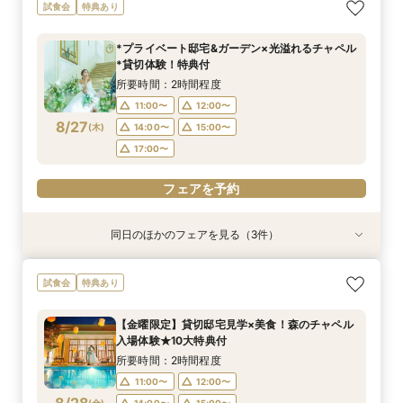
試食会
特典あり
*プライベート邸宅&ガーデン×光溢れるチャペル
*貸切体験！特典付
所要時間：2時間程度
11:00〜
12:00〜
8/27
(
木
)
14:00〜
15:00〜
17:00〜
フェアを予約
同日のほかのフェアを見る（3件）
試食会
特典あり
特典あり
特典あり
【少人数W】貸切邸宅でアットホームW×限定プ
限定1組★マタニティ限定特典＆”安心”見積相談
【オンライン相談会】遠方・見学前に自宅でOK#
試食会
特典あり
ラン＆衣装優待付
×森のチャペル
見積&会場紹介
所要時間：2時間30分程度
所要時間：2時間程度
所要時間：30分程度
【金曜限定】貸切邸宅見学×美食！森のチャペル
12:00〜
11:00〜
11:00〜
14:00〜
12:00〜
12:00〜
入場体験★10大特典付
8/27
8/27
8/27
(
(
(
木
木
木
)
)
)
16:00〜
15:00〜
15:00〜
所要時間：2時間程度
11:00〜
12:00〜
フェアを予約
フェアを予約
フェアを予約
(
金
)
14:00〜
15:00〜