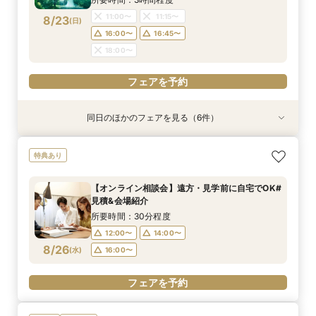
18:00〜
18:00〜
18:00〜
18:00〜
18:00〜
18:00〜
18:00〜
11:00〜
11:15〜
8/23
(
日
)
フェアを予約
フェアを予約
フェアを予約
フェアを予約
フェアを予約
フェアを予約
16:00〜
16:45〜
フェアを予約
18:00〜
フェアを予約
同日のほかのフェアを見る（6件）
試食会
特典あり
試食会
試食会
衣装試着
試食会
特典あり
特典あり
特典あり
特典あり
特典あり
【よくばりALL体験】自然溢れる挙式体験＆10大
【遠方の方◎オンライン相談会】スマホで簡単！
＼県内随一の貸切ガーデン／光輝く水×緑のチャ
【おもてなし◎料理ランクUP特典】New貸切邸
限定1組★マタニティ限定特典＆”安心”見積相談
【少人数会食プラン】貸切邸宅で叶えるアット
特典あり
特典＆上州牛コース試食
豪華5大特典付き
ペル＆憧れドレス特典×とろける上州牛コース試
宅体験×上州牛試食
×森のチャペル
ホームウェディング♪限定プラン＆衣装優待付き
食
所要時間：2時間30分程度
所要時間：30分程度
所要時間：2時間30分程度
所要時間：2時間30分程度
所要時間：2時間30分程度
【オンライン相談会】遠方・見学前に自宅でOK#
所要時間：2時間30分程度
9:00〜
9:00〜
9:30〜
9:30〜
9:30〜
9:45〜
9:45〜
9:45〜
9:15〜
9:15〜
見積&会場紹介
9:30〜
9:45〜
8/23
8/23
8/23
8/23
8/23
8/23
(
(
(
(
(
(
日
日
日
日
日
日
)
)
)
)
)
)
10:00〜
10:00〜
10:00〜
14:30〜
14:30〜
14:45〜
14:45〜
10:15〜
10:15〜
10:15〜
所要時間：30分程度
10:00〜
10:15〜
18:00〜
18:00〜
16:00〜
16:00〜
16:00〜
12:00〜
14:00〜
16:00〜
8/26
(
水
)
16:00〜
フェアを予約
フェアを予約
フェアを予約
フェアを予約
フェアを予約
フェアを予約
フェアを予約