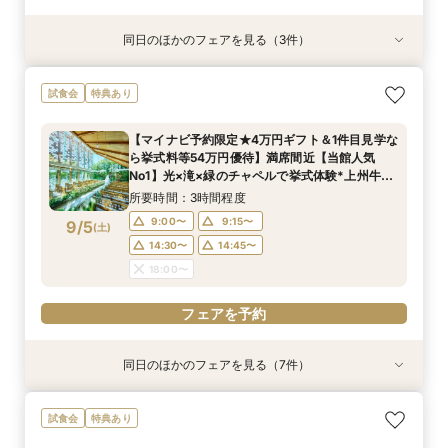
同日のほかのフェアを見る（3件）
試食会
特典あり
特典あり
特典あり
【少人数W】貸切邸宅でアットホームW×限定プ
限定1組★マタニティ限定特典＆”安心”見積相談
【オンライン相談会】遠方・見学前に自宅でOK#
試食会
特典あり
ラン＆衣装優待付
×森のチャペル
見積&会場紹介
所要時間：2時間30分程度
所要時間：2時間程度
所要時間：30分程度
【マイナビ予約限定★4万円ギフト＆1件目見学な
12:00〜
11:00〜
11:00〜
14:00〜
12:00〜
12:00〜
ら挙式料等54万円優待】満席間近【当館人気
9/4
9/4
9/4
No1】光×滝×緑のチャペルで挙式体験*上州牛試
(
(
(
金
金
金
)
)
)
16:00〜
15:00〜
15:00〜
食
所要時間：3時間程度
フェアを予約
フェアを予約
フェアを予約
9:00〜
9:15〜
9/5
(
土
)
14:30〜
14:45〜
18:00〜
フェアを予約
同日のほかのフェアを見る（7件）
試食会
試食会
試食会
衣装試着
試食会
試食会
特典あり
特典あり
特典あり
特典あり
特典あり
特典あり
特典あり
動画あり
【おもてなし◎料理ランクUP特典】New貸切邸
＼県内随一の貸切ガーデン／光輝く水×緑のチャ
＼マイナビ予約限定♪／■【憧れ叶うドレス特典
限定1組★マタニティ限定特典＆”安心”見積相談
初めて見学*お料理重視の方へ◆豪華試食×安心
【よくばりALL体験】自然溢れる挙式体験＆10大
【遠方の方◎オンライン相談会】スマホで簡単！
試食会
特典あり
宅体験×上州牛試食
ペル＆憧れドレス特典×とろける上州牛コース試
付】白亜の邸宅×階段入場体験*上州牛試食
×森のチャペル
お見積り相談会
特典＆上州牛コース試食
豪華5大特典付き