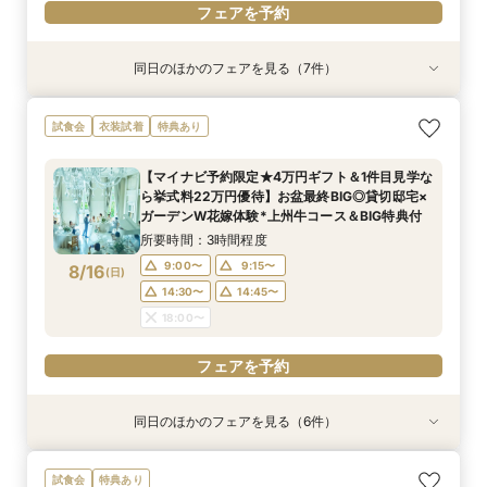
フェアを予約
同日のほかのフェアを見る（7件）
試食会
試食会
衣装試着
試食会
試食会
特典あり
試食会
特典あり
特典あり
特典あり
特典あり
特典あり
特典あり
動画あり
【おもてなし◎料理ランクUP特典】New貸切邸
＼県内随一の貸切ガーデン／光輝く水×緑のチャ
限定1組★マタニティ限定特典＆”安心”見積相談
初めて見学*お料理重視の方へ◆豪華試食×安心
【よくばりALL体験】自然溢れる挙式体験＆10大
【遠方の方◎オンライン相談会】スマホで簡単！
＼マイナビ予約限定♪／■【憧れ叶うドレス特典
試食会
衣装試着
特典あり
宅体験×上州牛試食
ペル＆憧れドレス特典×とろける上州牛コース試
×森のチャペル
お見積り相談会
特典＆上州牛コース試食
豪華5大特典付き
付】白亜の邸宅×階段入場体験*上州牛試食
食
所要時間：2時間30分程度
所要時間：2時間30分程度
所要時間：2時間30分程度
所要時間：2時間30分程度
所要時間：30分程度
所要時間：2時間30分程度
【マイナビ予約限定★4万円ギフト＆1件目見学な
所要時間：2時間30分程度
10:30〜
9:00〜
9:00〜
9:00〜
9:00〜
9:00〜
10:45〜
9:15〜
9:15〜
9:15〜
9:15〜
9:15〜
ら挙式料22万円優待】お盆最終BIG◎貸切邸宅×
9:00〜
9:15〜
8/15
8/15
8/15
8/15
8/15
8/15
8/15
ガーデンW花嫁体験*上州牛コース＆BIG特典付
(
(
(
(
(
(
(
土
土
土
土
土
土
土
)
)
)
)
)
)
)
14:30〜
14:30〜
14:30〜
14:30〜
14:30〜
11:00〜
14:45〜
14:45〜
14:45〜
14:45〜
14:45〜
11:15〜
14:30〜
14:45〜
所要時間：3時間程度
18:00〜
18:00〜
18:00〜
18:00〜
18:00〜
16:00〜
18:00〜
9:00〜
9:15〜
8/16
(
日
)
フェアを予約
フェアを予約
フェアを予約
フェアを予約
フェアを予約
フェアを予約
14:30〜
14:45〜
フェアを予約
18:00〜
フェアを予約
同日のほかのフェアを見る（6件）
試食会
試食会
衣装試着
試食会
特典あり
試食会
特典あり
特典あり
特典あり
特典あり
特典あり
動画あり
【おもてなし◎料理ランクUP特典】New貸切邸
＼県内随一の貸切ガーデン／光輝く水×緑のチャ
限定1組★マタニティ限定特典＆”安心”見積相談
【よくばりALL体験】自然溢れる挙式体験＆10大
【遠方の方◎オンライン相談会】スマホで簡単！
【少人数会食プラン】貸切邸宅で叶えるアット
試食会
特典あり