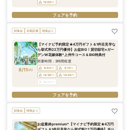
15:00〜
フェアを予約
試食会
衣装試着
特典あり
【マイナビ予約限定★4万円ギフト＆1件目見学な
ら挙式料22万円優待】お盆BIG！貸切邸宅×ガー
デンW花嫁体験*上州牛コース＆BIG特典付
所要時間：3時間程度
9:00〜
9:15〜
8/11
(
火
)
14:30〜
14:45〜
18:00〜
フェアを予約
試食会
特典あり
お盆最終premium*【マイナビ予約限定★4万円
ギフト＆1件目見学なら挙式料22万円優待】光り