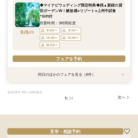
食
所要時間：2時間30分程度
所要時間：2時間30分程度
所要時間：2時間30分程度
所要時間：2時間30分程度
所要時間：2時間30分程度
所要時間：30分程度
◆マイナビウェディング限定特典◆残▲新緑の貸
所要時間：2時間30分程度
9:00〜
9:00〜
9:00〜
9:00〜
9:00〜
9:00〜
9:15〜
9:15〜
9:15〜
9:15〜
9:15〜
9:15〜
切ガーデンW！解放感×リゾート×上州牛試食
9:00〜
9:15〜
9/5
9/5
9/5
9/5
9/5
9/5
9/5
*Gift付
(
(
(
(
(
(
(
土
土
土
土
土
土
土
)
)
)
)
)
)
)
14:30〜
14:30〜
14:30〜
14:30〜
14:30〜
14:30〜
14:45〜
14:45〜
14:45〜
14:45〜
14:45〜
14:45〜
14:30〜
14:45〜
所要時間：3時間程度
18:00〜
18:00〜
18:00〜
18:00〜
18:00〜
18:00〜
18:00〜
9:00〜
9:15〜
9/6
(
日
)
フェアを予約
フェアを予約
フェアを予約
フェアを予約
フェアを予約
フェアを予約
14:30〜
14:45〜
フェアを予約
18:00〜
フェアを予約
同日のほかのフェアを見る（6件）
試食会
試食会
衣装試着
試食会
特典あり
試食会
特典あり
特典あり
特典あり
特典あり
特典あり
動画あり
【おもてなし◎料理ランクUP特典】New貸切邸
＼県内随一の貸切ガーデン／光輝く水×緑のチャ
限定1組★マタニティ限定特典＆”安心”見積相談
【よくばりALL体験】自然溢れる挙式体験＆10大
【遠方の方◎オンライン相談会】スマホで簡単！
【少人数会食プラン】貸切邸宅で叶えるアット
全62件中 1件〜20件表示
宅体験×上州牛試食
ペル＆憧れドレス特典×とろける上州牛コース試
×森のチャペル
特典＆上州牛コース試食
豪華5大特典付き
ホームウェディング♪限定プラン＆衣装優待付き
次へ
1
2
3
4
食
所要時間：2時間30分程度
所要時間：2時間30分程度
所要時間：2時間30分程度
所要時間：30分程度
所要時間：2時間30分程度
所要時間：2時間30分程度
9:00〜
9:00〜
9:00〜
9:00〜
9:00〜
9:15〜
9:15〜
9:15〜
9:15〜
9:15〜
9:00〜
9:15〜
9/6
9/6
9/6
9/6
9/6
9/6
(
(
(
(
(
(
日
日
日
日
日
日
)
)
)
)
)
)
14:30〜
14:30〜
14:30〜
14:30〜
14:30〜
14:45〜
14:45〜
14:45〜
14:45〜
14:45〜
14:30〜
14:45〜
18:00〜
18:00〜
18:00〜
18:00〜
18:00〜
18:00〜
見学・相談予約
フェアを予約
フェアを予約
フェアを予約
フェアを予約
フェアを予約