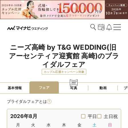
ニーズ高崎 by T&G WEDDING(旧 
アーセンティア迎賓館 高崎)のブラ
イダルフェア
カップル応援キャンペーン対象
フェア
基本情報
写真
動画
プ
ブライダルフェアとは
2026年8月
平日
土日祝
月
火
水
木
金
土
日