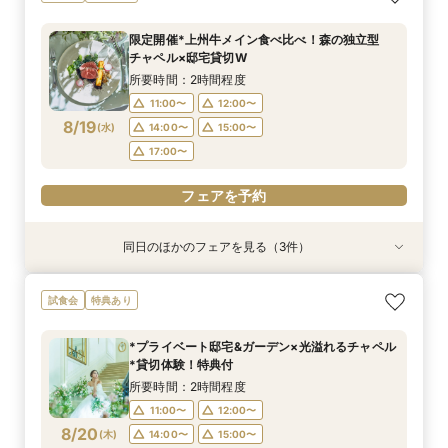
宅体験×上州牛試食
ペル＆憧れドレス特典×とろける上州牛コース試
×森のチャペル
特典＆上州牛コース試食
豪華5大特典付き
ホームウェディング♪限定プラン＆衣装優待付き
食
所要時間：2時間30分程度
所要時間：2時間30分程度
所要時間：2時間30分程度
所要時間：30分程度
所要時間：2時間30分程度
限定開催*上州牛メイン食べ比べ！森の独立型
所要時間：2時間30分程度
9:00〜
9:00〜
9:00〜
9:00〜
9:00〜
9:15〜
9:15〜
9:15〜
9:15〜
9:15〜
チャペル×邸宅貸切W
9:00〜
9:15〜
8/16
8/16
8/16
8/16
8/16
8/16
(
(
(
(
(
(
日
日
日
日
日
日
)
)
)
)
)
)
14:30〜
14:30〜
14:30〜
14:30〜
14:30〜
14:45〜
14:45〜
14:45〜
14:45〜
14:45〜
所要時間：2時間程度
14:30〜
14:45〜
18:00〜
18:00〜
18:00〜
18:00〜
18:00〜
11:00〜
12:00〜
18:00〜
8/19
(
水
)
14:00〜
15:00〜
フェアを予約
フェアを予約
フェアを予約
フェアを予約
フェアを予約
17:00〜
フェアを予約
フェアを予約
同日のほかのフェアを見る（3件）
試食会
特典あり
特典あり
特典あり
【少人数W】貸切邸宅でアットホームW×限定プ
限定1組★マタニティ限定特典＆”安心”見積相談
【オンライン相談会】遠方・見学前に自宅でOK#
試食会
特典あり
ラン＆衣装優待付
×森のチャペル
見積&会場紹介
所要時間：2時間30分程度
所要時間：2時間程度
所要時間：30分程度
*プライベート邸宅&ガーデン×光溢れるチャペル
12:00〜
11:00〜
11:00〜
14:00〜
12:00〜
12:00〜
*貸切体験！特典付
8/19
8/19
8/19
(
(
(
水
水
水
)
)
)
16:00〜
15:00〜
15:00〜
所要時間：2時間程度
11:00〜
12:00〜
フェアを予約
フェアを予約
フェアを予約
8/20
(
木
)
14:00〜
15:00〜