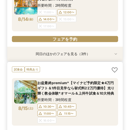
8/13
8/13
8/13
(
(
(
木
木
木
)
)
)
16:00〜
15:00〜
15:00〜
所要時間：2時間程度
11:00〜
12:00〜
フェアを予約
フェアを予約
フェアを予約
8/14
(
金
)
14:00〜
15:00〜
17:00〜
フェアを予約
同日のほかのフェアを見る（3件）
試食会
特典あり
特典あり
特典あり
【少人数W】貸切邸宅でアットホームW×限定プ
限定1組★マタニティ限定特典＆”安心”見積相談
【オンライン相談会】遠方・見学前に自宅でOK#
試食会
特典あり
ラン＆衣装優待付
×森のチャペル
見積&会場紹介
所要時間：2時間30分程度
所要時間：2時間程度
所要時間：30分程度
お盆最終premium*【マイナビ予約限定★4万円
12:00〜
11:00〜
11:00〜
14:00〜
12:00〜
12:00〜
ギフト＆1件目見学なら挙式料22万円優待】光り
8/14
8/14
8/14
輝く教会体験*オマール＆上州牛試食＆10大特典
(
(
(
金
金
金
)
)
)
16:00〜
15:00〜
15:00〜
所要時間：3時間程度
フェアを予約
フェアを予約
フェアを予約
10:30〜
10:45〜
8/15
(
土
)
11:00〜
11:15〜
16:00〜