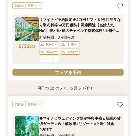
【少人数W】貸切邸宅でアットホームW×限定プ
限定1組★マタニティ限定特典＆”安心”見積相談
【オンライン相談会】遠方・見学前に自宅でOK#
試食会
特典あり
ラン＆衣装優待付
×森のチャペル
見積&会場紹介
所要時間：2時間30分程度
所要時間：2時間程度
所要時間：30分程度
【マイナビ予約限定★4万円ギフト＆1件目見学な
12:00〜
11:00〜
11:00〜
14:00〜
12:00〜
12:00〜
ら挙式料等54万円優待】満席間近【当館人気
8/21
8/21
8/21
No1】光×滝×緑のチャペルで挙式体験*上州牛試
(
(
(
金
金
金
)
)
)
16:00〜
15:00〜
15:00〜
食
所要時間：3時間程度
フェアを予約
フェアを予約
フェアを予約
9:00〜
9:15〜
8/22
(
土
)
14:30〜
14:45〜
18:00〜
フェアを予約
同日のほかのフェアを見る（7件）
試食会
試食会
試食会
衣装試着
試食会
試食会
特典あり
特典あり
特典あり
特典あり
特典あり
特典あり
特典あり
動画あり
【おもてなし◎料理ランクUP特典】New貸切邸
＼県内随一の貸切ガーデン／光輝く水×緑のチャ
＼マイナビ予約限定♪／■【憧れ叶うドレス特典
限定1組★マタニティ限定特典＆”安心”見積相談
初めて見学*お料理重視の方へ◆豪華試食×安心
【よくばりALL体験】自然溢れる挙式体験＆10大
【遠方の方◎オンライン相談会】スマホで簡単！
試食会
特典あり
宅体験×上州牛試食
ペル＆憧れドレス特典×とろける上州牛コース試
付】白亜の邸宅×階段入場体験*上州牛試食
×森のチャペル
お見積り相談会
特典＆上州牛コース試食
豪華5大特典付き
食
所要時間：2時間30分程度
所要時間：2時間30分程度
所要時間：2時間30分程度
所要時間：2時間30分程度
所要時間：2時間30分程度
所要時間：30分程度
◆マイナビウェディング限定特典◆残▲新緑の貸
所要時間：2時間30分程度
9:00〜
9:00〜
9:00〜
9:00〜
9:00〜
9:00〜
9:15〜
9:15〜
9:15〜
9:15〜
9:15〜
9:15〜
切ガーデンW！解放感×リゾート×上州牛試食
9:00〜
9:15〜
8/22
8/22
8/22
8/22
8/22
8/22
8/22
*Gift付
(
(
(
(
(
(
(
土
土
土
土
土
土
土
)
)
)
)
)
)
)
14:30〜
14:30〜
14:30〜
14:30〜
14:30〜
14:30〜
14:45〜
14:45〜
14:45〜
14:45〜
14:45〜
14:45〜
14:30〜
14:45〜
所要時間：3時間程度