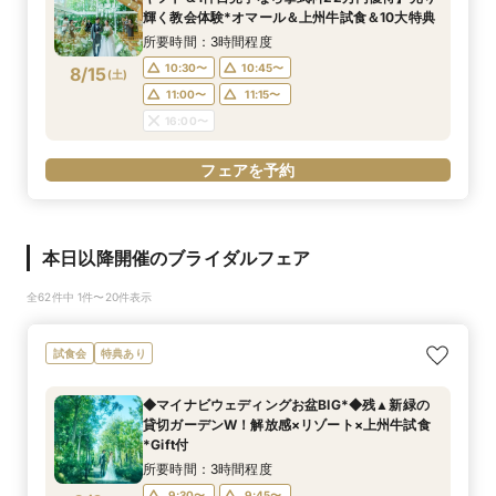
輝く教会体験*オマール＆上州牛試食＆10大特典
所要時間：3時間程度
10:30〜
10:45〜
8/15
(
土
)
11:00〜
11:15〜
16:00〜
フェアを予約
本日以降開催のブライダルフェア
全62件中 1件〜20件表示
試食会
特典あり
◆マイナビウェディングお盆BIG*◆残▲新緑の
貸切ガーデンW！解放感×リゾート×上州牛試食
*Gift付
所要時間：3時間程度
9:30〜
9:45〜