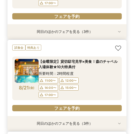
17:00〜
フェアを予約
同日のほかのフェアを見る（3件）
試食会
特典あり
特典あり
特典あり
【少人数W】貸切邸宅でアットホームW×限定プ
限定1組★マタニティ限定特典＆”安心”見積相談
【オンライン相談会】遠方・見学前に自宅でOK#
試食会
特典あり
ラン＆衣装優待付
×森のチャペル
見積&会場紹介
所要時間：2時間30分程度
所要時間：2時間程度
所要時間：30分程度
【金曜限定】貸切邸宅見学×美食！森のチャペル
12:00〜
11:00〜
11:00〜
14:00〜
12:00〜
12:00〜
入場体験★10大特典付
8/20
8/20
8/20
(
(
(
木
木
木
)
)
)
16:00〜
15:00〜
15:00〜
所要時間：2時間程度
11:00〜
12:00〜
フェアを予約
フェアを予約
フェアを予約
8/21
(
金
)
14:00〜
15:00〜
17:00〜
フェアを予約
同日のほかのフェアを見る（3件）
試食会
特典あり
特典あり
特典あり