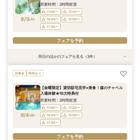
9:00〜
9:15〜
8/30
8/30
8/30
8/30
8/30
8/30
(
(
(
(
(
(
日
日
日
日
日
日
)
)
)
)
)
)
14:30〜
14:30〜
14:30〜
14:30〜
14:30〜
14:45〜
14:45〜
14:45〜
14:45〜
14:45〜
所要時間：2時間程度
14:30〜
14:45〜
18:00〜
18:00〜
18:00〜
18:00〜
18:00〜
11:00〜
12:00〜
18:00〜
9/3
(
木
)
14:00〜
15:00〜
フェアを予約
フェアを予約
フェアを予約
フェアを予約
フェアを予約
17:00〜
フェアを予約
フェアを予約
同日のほかのフェアを見る（3件）
試食会
特典あり
特典あり
特典あり
【少人数W】貸切邸宅でアットホームW×限定プ
限定1組★マタニティ限定特典＆”安心”見積相談
【オンライン相談会】遠方・見学前に自宅でOK#
試食会
特典あり
ラン＆衣装優待付
×森のチャペル
見積&会場紹介
所要時間：2時間30分程度
所要時間：2時間程度
所要時間：30分程度
【金曜限定】貸切邸宅見学×美食！森のチャペル
12:00〜
11:00〜
11:00〜
14:00〜
12:00〜
12:00〜
入場体験★10大特典付
9/3
9/3
9/3
(
(
(
木
木
木
)
)
)
16:00〜
15:00〜
15:00〜
所要時間：2時間程度
11:00〜
12:00〜
フェアを予約
フェアを予約
フェアを予約
9/4
(
金
)
14:00〜
15:00〜
17:00〜
フェアを予約