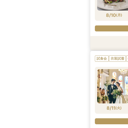
8/9
8/9
8/9
8/9
8/9
8/9
(
(
(
(
(
(
日
日
日
日
日
日
)
)
)
)
)
)
8/10
(
月
)
衣装試着
衣装試着
試食会
衣装試着
試食会
衣装試着
衣装試着
特典あり
特典あり
特典あり
試食会
衣装試着
8/10
8/10
8/10
8/10
8/10
(
(
(
(
(
月
月
月
月
月
)
)
)
)
)
8/11
(
火
)