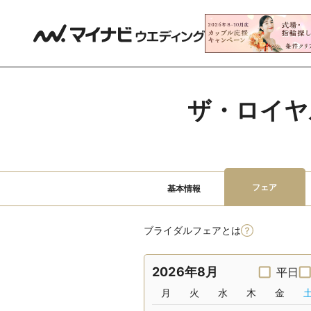
ザ・ロイヤ
フェア
基本情報
ブライダルフェアとは
2026年8月
平日
月
火
水
木
金