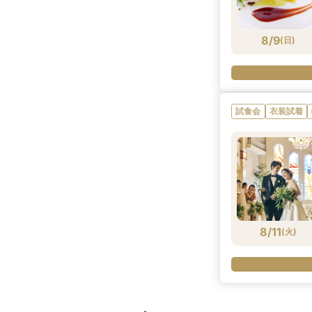
8/9
(
日
)
試食会
衣装試着
8/11
(
火
)