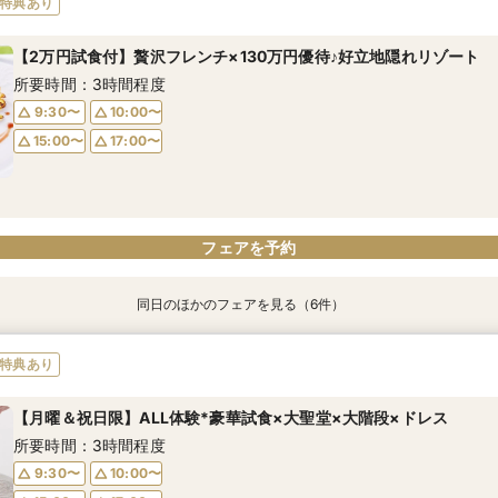
特典あり
所要時間：1時間程度
所要時間：3時間程度
所要時間：3時間30分程度
所要時間：3時間程度
所要時間：1時間程度
所要時間：3時間程度
【2万円試食付】贅沢フレンチ×130万円優待♪好立地隠れリゾート
10:00〜
10:00〜
9:30〜
9:30〜
9:30〜
9:30〜
17:00〜
15:00〜
10:00〜
10:00〜
10:00〜
10:00〜
所要時間：3時間程度
17:00〜
15:00〜
15:00〜
15:00〜
15:00〜
17:00〜
17:00〜
17:00〜
17:00〜
9:30〜
10:00〜
15:00〜
17:00〜
フェアを予約
フェアを予約
フェアを予約
フェアを予約
フェアを予約
フェアを予約
フェアを予約
同日のほかのフェアを見る（6件）
特典あり
特典あり
特典あり
【フリードリンク特典付】試食×最大130万円優待×リゾート
【自宅で式場見学★】在宅&スマホでOK！オンライン相談会♪
【迷っている方も大歓迎】最短90分×見積もり相談×次回試食付
＼前々日〜当日予約◎／フレンチ試食＆直前予約限定前撮り特典付
【フォト婚】貸切邸宅で残す大切な一日！期間限定特典付相談会
今月限定【130万優待★ドレス試着】光の大聖堂×特製スイーツ
特典あり
所要時間：3時間程度
所要時間：1時間程度
所要時間：3時間程度
所要時間：3時間30分程度
所要時間：1時間程度
所要時間：3時間程度
【月曜＆祝日限】ALL体験*豪華試食×大聖堂×大階段×ドレス
10:00〜
10:00〜
9:30〜
9:30〜
9:30〜
9:30〜
10:00〜
17:00〜
15:00〜
10:00〜
10:00〜
10:00〜
所要時間：3時間程度
15:00〜
17:00〜
15:00〜
15:00〜
15:00〜
17:00〜
17:00〜
17:00〜
17:00〜
9:30〜
10:00〜