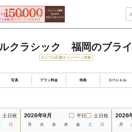
ルクラシック　福岡のブラ
カップル応援キャンペーン対象
写真
プラン料金
特典
スペシャル
2026年9月
2026
土日祝
平日
土日祝
土
日
月
火
水
木
金
土
日
月