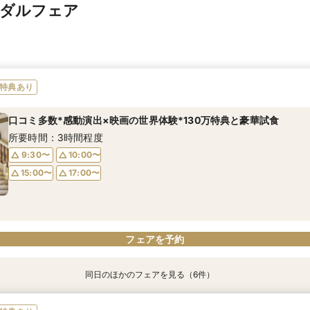
イダルフェア
特典あり
口コミ多数*感動演出×映画の世界体験*130万特典と豪華試食
所要時間：3時間程度
9:30〜
10:00〜
15:00〜
17:00〜
フェアを予約
同日のほかのフェアを見る（6件）
特典あり
特典あり
特典あり
【自宅で式場見学★】在宅&スマホでOK！オンライン相談会♪
【迷っている方も大歓迎】最短90分×見積もり相談×次回試食付
＼前々日〜当日予約◎／フレンチ試食＆直前予約限定前撮り特典付
【120名広々】大人数ゲスト◎好立地の貸切リゾートウエディング
【フォト婚】貸切邸宅で残す大切な一日！期間限定特典付相談会
今月限定【130万優待★ドレス試着】光の大聖堂×特製スイーツ