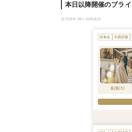
本日以降開催のブラ
全75件中 1件〜20件表示
試食会
衣装試着
8/8
(
土
)
衣装試着
衣装試着
試食会
試食会
衣装試着
試食会
衣装試着
衣装試着
衣装試着
特典あり
特典あり
特典あり