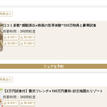
特典あり
口コミ多数*感動演出×映画の世界体験*130万特典と豪華試食
所要時間：3時間程度
9:30〜
10:00〜
15:00〜
17:00〜
フェアを予約
特典あり
【2万円試食付】贅沢フレンチ×130万円優待♪好立地隠れリゾート
所要時間：3時間程度
9:30〜
10:00〜