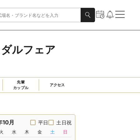
イダルフェア
先輩

アクセス
カップル
年10月
平日
土日祝
火
水
木
金
土
日