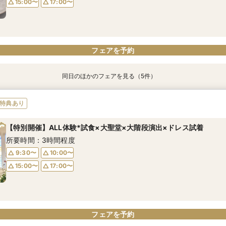
15:00〜
17:00〜
フェアを予約
フェアを予約
フェアを予約
フェアを予約
フェアを予約
フェアを予約
フェアを予約
同日のほかのフェアを見る（5件）
特典あり
特典あり
【自宅で式場見学★】在宅&スマホでOK！オンライン相談会♪
【迷っている方も大歓迎】最短90分×見積もり相談×次回試食付
＼前々日〜当日予約◎／フレンチ試食＆直前予約限定前撮り特典付
【フォト婚】貸切邸宅で残す大切な一日！期間限定特典付相談会
今月限定【130万優待★ドレス試着】光の大聖堂×特製スイーツ
特典あり
所要時間：1時間程度
所要時間：3時間程度
所要時間：3時間30分程度
所要時間：1時間程度
所要時間：3時間程度
【特別開催】ALL体験*試食×大聖堂×大階段演出×ドレス試着
10:00〜
10:00〜
9:30〜
9:30〜
9:30〜
17:00〜
15:00〜
10:00〜
10:00〜
10:00〜
所要時間：3時間程度
17:00〜
15:00〜
15:00〜
15:00〜
17:00〜
17:00〜
17:00〜
9:30〜
10:00〜
15:00〜
17:00〜
フェアを予約
フェアを予約
フェアを予約
フェアを予約
フェアを予約
フェアを予約