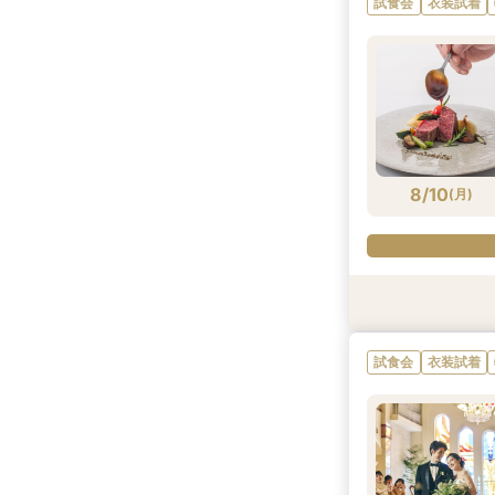
試食会
衣装試着
8/9
8/9
8/9
8/9
8/9
(
(
(
(
(
日
日
日
日
日
)
)
)
)
)
8/10
(
月
)
衣装試着
衣装試着
試食会
衣装試着
試食会
衣装試着
衣装試着
特典あり
特典あり
特典あり
試食会
衣装試着