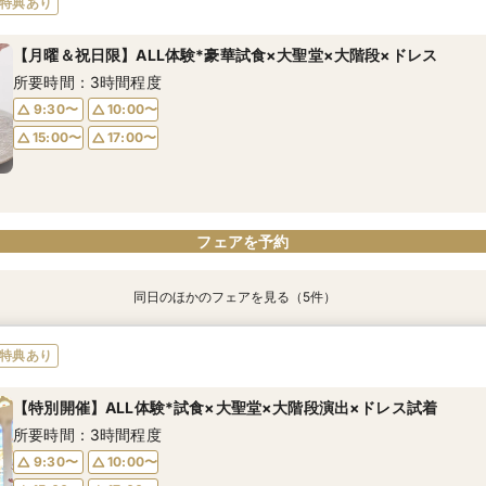
特典あり
所要時間：3時間程度
所要時間：3時間程度
所要時間：3時間30分程度
所要時間：1時間程度
所要時間：3時間程度
【月曜＆祝日限】ALL体験*豪華試食×大聖堂×大階段×ドレス
10:00〜
9:30〜
9:30〜
9:30〜
9:30〜
10:00〜
15:00〜
10:00〜
10:00〜
10:00〜
所要時間：3時間程度
15:00〜
17:00〜
15:00〜
15:00〜
15:00〜
17:00〜
17:00〜
17:00〜
17:00〜
9:30〜
10:00〜
15:00〜
17:00〜
フェアを予約
フェアを予約
フェアを予約
フェアを予約
フェアを予約
フェアを予約
同日のほかのフェアを見る（5件）
特典あり
特典あり
【自宅で式場見学★】在宅&スマホでOK！オンライン相談会♪
【迷っている方も大歓迎】最短90分×見積もり相談×次回試食付
＼前々日〜当日予約◎／フレンチ試食＆直前予約限定前撮り特典付
【フォト婚】貸切邸宅で残す大切な一日！期間限定特典付相談会
今月限定【130万優待★ドレス試着】光の大聖堂×特製スイーツ
特典あり
所要時間：1時間程度
所要時間：3時間程度
所要時間：3時間30分程度
所要時間：1時間程度
所要時間：3時間程度
【特別開催】ALL体験*試食×大聖堂×大階段演出×ドレス試着
10:00〜
10:00〜
9:30〜
9:30〜
9:30〜
17:00〜
15:00〜
10:00〜
10:00〜
10:00〜
所要時間：3時間程度
17:00〜
15:00〜
15:00〜
15:00〜
17:00〜
17:00〜
17:00〜
9:30〜
10:00〜