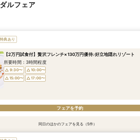
イダルフェア
特典あり
【2万円試食付】贅沢フレンチ×130万円優待♪好立地隠れリゾート
所要時間：3時間程度
9:30〜
10:00〜
15:00〜
17:00〜
フェアを予約
同日のほかのフェアを見る（5件）
特典あり
特典あり
特典あり
【フリードリンク特典付】試食×最大130万円優待×リゾート
【迷っている方も大歓迎】最短90分×見積もり相談×次回試食付
＼前々日〜当日予約◎／フレンチ試食＆直前予約限定前撮り特典付
【フォト婚】貸切邸宅で残す大切な一日！期間限定特典付相談会
今月限定【130万優待★ドレス試着】光の大聖堂×特製スイーツ