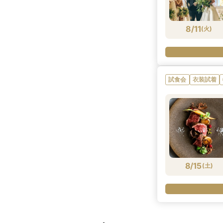
8/11
(
火
)
試食会
衣装試着
8/15
(
土
)