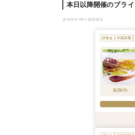
本日以降開催のブラ
全74件中 1件〜20件表示
試食会
衣装試着
8/9
(
日
)
試食会
衣装試着
試食会
衣装試着
試食会
衣装試着
衣装試着
衣装試着
特典あり
特典あり