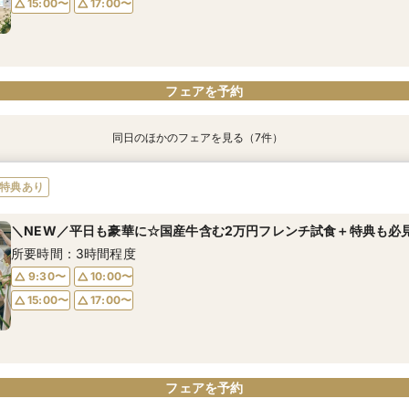
15:00〜
17:00〜
フェアを予約
フェアを予約
フェアを予約
フェアを予約
フェアを予約
フェアを予約
同日のほかのフェアを見る（7件）
特典あり
特典あり
特典あり
特典あり
【月曜＆祝日限】ALL体験*豪華試食×大聖堂×大階段×ドレス
【自宅で式場見学★】在宅&スマホでOK！オンライン相談会♪
【迷っている方も大歓迎】最短90分×見積もり相談×次回試食付
＼前々日〜当日予約◎／フレンチ試食＆直前予約限定前撮り特典付
【フォト婚】貸切邸宅で残す大切な一日！期間限定特典付相談会
今月限定【130万優待★ドレス試着】光の大聖堂×特製スイーツ
＼お盆限定／国産牛含む豪華2万円フレンチ試食＆前撮り特典付
特典あり
所要時間：3時間程度
所要時間：1時間程度
所要時間：3時間程度
所要時間：3時間30分程度
所要時間：1時間程度
所要時間：3時間程度
所要時間：3時間30分程度
＼NEW／平日も豪華に☆国産牛含む2万円フレンチ試食＋特典も必
10:00〜
10:00〜
9:30〜
9:30〜
9:30〜
9:30〜
9:30〜
10:00〜
17:00〜
15:00〜
10:00〜
10:00〜
10:00〜
10:00〜
所要時間：3時間程度
15:00〜
17:00〜
15:00〜
15:00〜
15:00〜
15:00〜
17:00〜
17:00〜
17:00〜
17:00〜
17:00〜
9:30〜
10:00〜
15:00〜
17:00〜
フェアを予約
フェアを予約
フェアを予約
フェアを予約
フェアを予約
フェアを予約
フェアを予約
フェアを予約