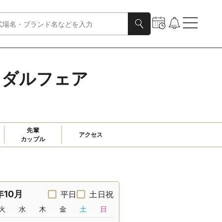
イダルフェア
先輩

アクセス
カップル
年10月
平日
土日祝
火
水
木
金
土
日