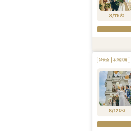
8/10
8/10
8/10
8/10
8/10
(
(
(
(
(
月
月
月
月
月
)
)
)
)
)
8/11
(
火
)
試食会
衣装試着
衣装試着
試食会
衣装試着
試食会
試食会
衣装試着
衣装試着
衣装試着
衣装試着
特典あり
特典あり
特典あり
試食会
衣装試着
8/11
8/11
8/11
8/11
8/11
8/11
8/11
(
(
(
(
(
(
(
火
火
火
火
火
火
火
)
)
)
)
)
)
)
8/12
(
水
)