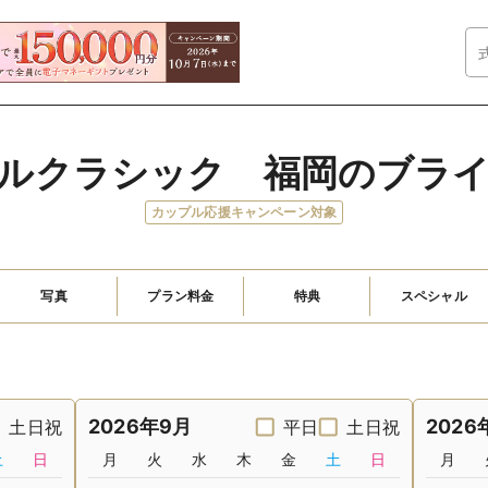
ルクラシック　福岡のブラ
カップル応援キャンペーン対象
写真
プラン料金
特典
スペシャル
2026年9月
2026
土日祝
平日
土日祝
土
日
月
火
水
木
金
土
日
月