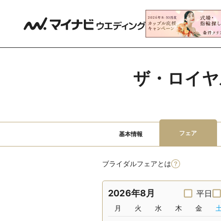
ザ・ロイヤ
フェア
基本情報
ブライダルフェアとは
2026年8月
平日
月
火
水
木
金