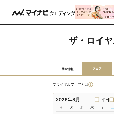
ザ・ロイヤ
フェア
基本情報
ブライダルフェアとは
2026年8月
平日
月
火
水
木
金