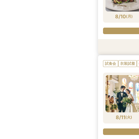
8/9
8/9
8/9
8/9
8/9
8/9
(
(
(
(
(
(
日
日
日
日
日
日
)
)
)
)
)
)
8/10
(
月
)
衣装試着
衣装試着
試食会
衣装試着
試食会
衣装試着
衣装試着
特典あり
特典あり
特典あり
試食会
衣装試着
8/10
8/10
8/10
8/10
8/10
(
(
(
(
(
月
月
月
月
月
)
)
)
)
)
8/11
(
火
)