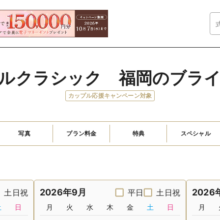
ルクラシック　福岡のブラ
カップル応援キャンペーン対象
写真
プラン料金
特典
スペシャル
2026年9月
2026
土日祝
平日
土日祝
土
日
月
火
水
木
金
土
日
月