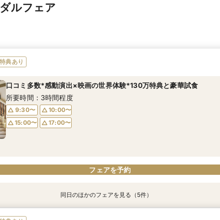
イダルフェア
特典あり
口コミ多数*感動演出×映画の世界体験*130万特典と豪華試食
所要時間：3時間程度
9:30〜
10:00〜
15:00〜
17:00〜
フェアを予約
同日のほかのフェアを見る（5件）
特典あり
特典あり
特典あり
【迷っている方も大歓迎】最短90分×見積もり相談×次回試食付
＼前々日〜当日予約◎／フレンチ試食＆直前予約限定前撮り特典付
【120名広々】大人数ゲスト◎好立地の貸切リゾートウエディング
【フォト婚】貸切邸宅で残す大切な一日！期間限定特典付相談会
今月限定【130万優待★ドレス試着】光の大聖堂×特製スイーツ