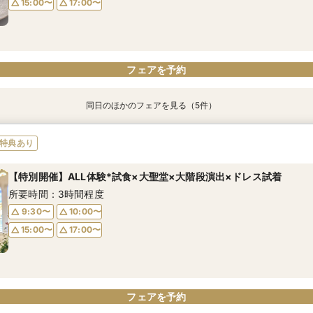
15:00〜
17:00〜
フェアを予約
フェアを予約
フェアを予約
フェアを予約
フェアを予約
フェアを予約
フェアを予約
同日のほかのフェアを見る（5件）
特典あり
特典あり
【自宅で式場見学★】在宅&スマホでOK！オンライン相談会♪
【迷っている方も大歓迎】最短90分×見積もり相談×次回試食付
＼前々日〜当日予約◎／フレンチ試食＆直前予約限定前撮り特典付
【フォト婚】貸切邸宅で残す大切な一日！期間限定特典付相談会
今月限定【130万優待★ドレス試着】光の大聖堂×特製スイーツ
特典あり
所要時間：1時間程度
所要時間：3時間程度
所要時間：3時間30分程度
所要時間：1時間程度
所要時間：3時間程度
【特別開催】ALL体験*試食×大聖堂×大階段演出×ドレス試着
10:00〜
10:00〜
9:30〜
9:30〜
9:30〜
17:00〜
15:00〜
10:00〜
10:00〜
10:00〜
所要時間：3時間程度
17:00〜
15:00〜
15:00〜
15:00〜
17:00〜
17:00〜
17:00〜
9:30〜
10:00〜
15:00〜
17:00〜
フェアを予約
フェアを予約
フェアを予約
フェアを予約
フェアを予約
フェアを予約