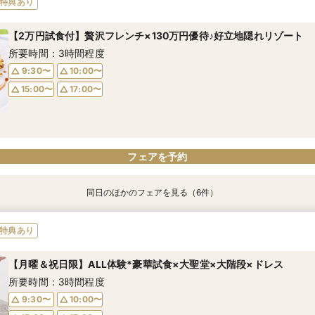
特典あり
所要時間：3時間程度
所要時間：3時間30分程度
所要時間：3時間程度
所要時間：1時間程度
所要時間：3時間程度
【2万円試食付】贅沢フレンチ×130万円優待♪好立地隠れリゾート
10:00〜
9:30〜
9:30〜
9:30〜
9:30〜
15:00〜
10:00〜
10:00〜
10:00〜
10:00〜
所要時間：3時間程度
17:00〜
15:00〜
15:00〜
15:00〜
15:00〜
17:00〜
17:00〜
17:00〜
17:00〜
9:30〜
10:00〜
15:00〜
17:00〜
フェアを予約
フェアを予約
フェアを予約
フェアを予約
フェアを予約
フェアを予約
同日のほかのフェアを見る（6件）
特典あり
特典あり
特典あり
【フリードリンク特典付】試食×最大130万円優待×リゾート
【自宅で式場見学★】在宅&スマホでOK！オンライン相談会♪
【迷っている方も大歓迎】最短90分×見積もり相談×次回試食付
＼前々日〜当日予約◎／フレンチ試食＆直前予約限定前撮り特典付
【フォト婚】貸切邸宅で残す大切な一日！期間限定特典付相談会
今月限定【130万優待★ドレス試着】光の大聖堂×特製スイーツ
特典あり
所要時間：3時間程度
所要時間：1時間程度
所要時間：3時間程度
所要時間：3時間30分程度
所要時間：1時間程度
所要時間：3時間程度
【月曜＆祝日限】ALL体験*豪華試食×大聖堂×大階段×ドレス
10:00〜
10:00〜
9:30〜
9:30〜
9:30〜
9:30〜
10:00〜
17:00〜
15:00〜
10:00〜
10:00〜
10:00〜
所要時間：3時間程度
15:00〜
17:00〜
15:00〜
15:00〜
15:00〜
17:00〜
17:00〜
17:00〜
17:00〜
9:30〜
10:00〜