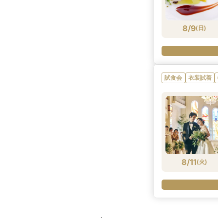
8/9
(
日
)
試食会
衣装試着
8/11
(
火
)