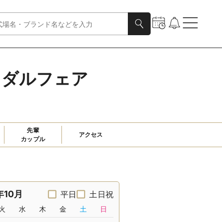
イダルフェア
先輩

アクセス
カップル
年10月
平日
土日祝
火
水
木
金
土
日