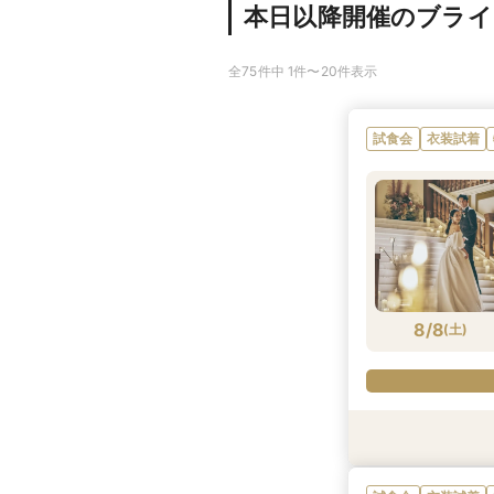
本日以降開催のブラ
全75件中 1件〜20件表示
試食会
衣装試着
8/8
(
土
)
衣装試着
試食会
試食会
衣装試着
試食会
衣装試着
衣装試着
衣装試着
特典あり
特典あり