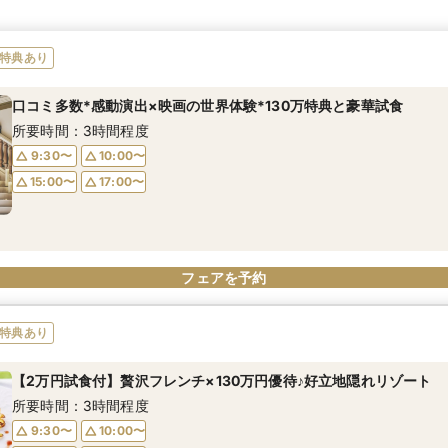
特典あり
口コミ多数*感動演出×映画の世界体験*130万特典と豪華試食
所要時間：3時間程度
9:30〜
10:00〜
15:00〜
17:00〜
フェアを予約
特典あり
【2万円試食付】贅沢フレンチ×130万円優待♪好立地隠れリゾート
所要時間：3時間程度
9:30〜
10:00〜