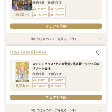
8/19
8/19
8/19
8/19
8/19
(
(
(
(
(
水
水
水
水
水
)
)
)
)
)
17:00〜
15:00〜
15:00〜
15:00〜
17:00〜
17:00〜
17:00〜
所要時間：3時間程度
9:30〜
10:00〜
フェアを予約
フェアを予約
フェアを予約
フェアを予約
フェアを予約
8/20
(
木
)
15:00〜
17:00〜
フェアを予約
同日のほかのフェアを見る（5件）
衣装試着
衣装試着
試食会
衣装試着
試食会
衣装試着
衣装試着
特典あり
特典あり
特典あり
特典あり
特典あり
【自宅で式場見学★】在宅&スマホでOK！オン
【迷っている方も大歓迎】最短90分×見積もり相
＼前々日〜当日予約◎／フレンチ試食＆直前予約
【フォト婚】貸切邸宅で残す大切な一日！期間限
今月限定【130万優待★ドレス試着】光の大聖堂
試食会
衣装試着
特典あり
ライン相談会♪
談×次回試食付
限定前撮り特典付
定特典付相談会
×特製スイーツ
所要時間：1時間程度
所要時間：3時間程度
所要時間：3時間30分程度
所要時間：1時間程度
所要時間：3時間程度
ステンドグラス*光の大聖堂×博多駅アクセス◎×
10:00〜
10:00〜
9:30〜
9:30〜
9:30〜
10:00〜
10:00〜
10:00〜
17:00〜
15:00〜
リゾート会場
8/20
8/20
8/20
8/20
8/20
(
(
(
(
(
木
木
木
木
木
)
)
)
)
)
17:00〜
15:00〜
15:00〜
15:00〜
17:00〜
17:00〜
17:00〜
所要時間：3時間程度
9:30〜
10:00〜
フェアを予約
フェアを予約
フェアを予約
フェアを予約
フェアを予約
8/21
(
金
)
15:00〜
17:00〜
フェアを予約
同日のほかのフェアを見る（5件）
衣装試着
衣装試着
試食会
衣装試着
試食会
衣装試着
衣装試着
特典あり
特典あり
特典あり
特典あり
特典あり