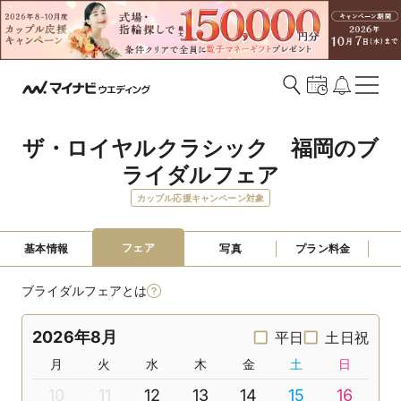
ザ・ロイヤルクラシック　福岡のブ
ライダルフェア
カップル応援キャンペーン対象
フェア
基本情報
写真
プラン料金
ブライダルフェアとは
2026年8月
平日
土日祝
月
火
水
木
金
土
日
10
11
12
13
14
15
16