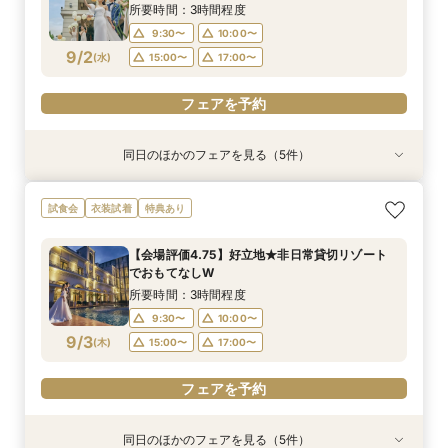
8/31
8/31
8/31
8/31
8/31
(
(
(
(
(
月
月
月
月
月
)
)
)
)
)
17:00〜
15:00〜
15:00〜
15:00〜
17:00〜
17:00〜
17:00〜
所要時間：3時間程度
9:30〜
10:00〜
フェアを予約
フェアを予約
フェアを予約
フェアを予約
フェアを予約
9/2
(
水
)
15:00〜
17:00〜
フェアを予約
同日のほかのフェアを見る（5件）
衣装試着
衣装試着
試食会
衣装試着
試食会
衣装試着
衣装試着
特典あり
特典あり
特典あり
特典あり
特典あり
【自宅で式場見学★】在宅&スマホでOK！オン
【迷っている方も大歓迎】最短90分×見積もり相
＼前々日〜当日予約◎／フレンチ試食＆直前予約
【フォト婚】貸切邸宅で残す大切な一日！期間限
今月限定【130万優待★ドレス試着】光の大聖堂
試食会
衣装試着
特典あり
ライン相談会♪
談×次回試食付
限定前撮り特典付
定特典付相談会
×特製スイーツ
所要時間：1時間程度
所要時間：3時間程度
所要時間：3時間30分程度
所要時間：1時間程度
所要時間：3時間程度
【会場評価4.75】好立地★非日常貸切リゾート
10:00〜
10:00〜
9:30〜
9:30〜
9:30〜
10:00〜
10:00〜
10:00〜
17:00〜
15:00〜
でおもてなしW
9/2
9/2
9/2
9/2
9/2
(
(
(
(
(
水
水
水
水
水
)
)
)
)
)
17:00〜
15:00〜
15:00〜
15:00〜
17:00〜
17:00〜
17:00〜
所要時間：3時間程度
9:30〜
10:00〜
フェアを予約
フェアを予約
フェアを予約
フェアを予約
フェアを予約
9/3
(
木
)
15:00〜
17:00〜
フェアを予約
同日のほかのフェアを見る（5件）
衣装試着
衣装試着
試食会
衣装試着
試食会
衣装試着
衣装試着
特典あり
特典あり
特典あり
特典あり
特典あり