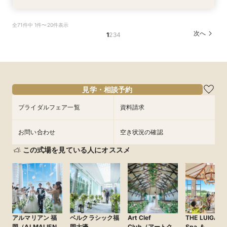
【自宅で式場見学★】在宅&スマホでOK！オン
【迷っている方も大歓迎】最短90分×見積もり相
＼前々日〜当日予約◎／フレンチ試食＆直前予約
【フォト婚】貸切邸宅で残す大切な一日！期間限
今月限定【130万優待★ドレス試着】光の大聖堂
全71件中 1件〜20件表示
ライン相談会♪
談×次回試食付
限定前撮り特典付
定特典付相談会
×特製スイーツ
次へ
1
2
3
4
所要時間：1時間程度
所要時間：3時間程度
所要時間：3時間30分程度
所要時間：1時間程度
所要時間：3時間程度
10:00〜
10:00〜
9:30〜
9:30〜
9:30〜
10:00〜
10:00〜
10:00〜
17:00〜
15:00〜
9/3
9/3
9/3
9/3
9/3
(
(
(
(
(
木
木
木
木
木
)
)
)
)
)
17:00〜
15:00〜
15:00〜
15:00〜
17:00〜
17:00〜
17:00〜
フェアを予約
フェアを予約
フェアを予約
フェアを予約
フェアを予約
見学・相談予約
ブライダルフェア一覧
資料請求
お問い合わせ
空き状況の確認
この式場を見ている人にオススメ
アルマリアン 福
ベルクラシック福
Art Clef
THE LUIGAN
岡（ALMALIEN
岡大濠
Club（アートク
Spa ＆