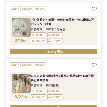
試食会
衣装試着
特典あり
《お盆限定》前撮り特典付★国産牛含む豪華2万
円フレンチ試食
所要時間：3時間30分程度
9:30〜
10:00〜
8/16
(
日
)
15:00〜
17:00〜
フェアを予約
試食会
衣装試着
特典あり
口コミ多数*感動演出×映画の世界体験*130万特
典と豪華試食
所要時間：3時間程度
9:30〜
10:00〜
8/22
(
土
)
15:00〜
17:00〜