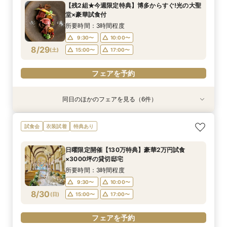
【残2組★今週限定特典】博多からすぐ!光の大聖
10:00〜
10:00〜
9:30〜
9:30〜
9:30〜
10:00〜
10:00〜
10:00〜
17:00〜
15:00〜
堂×豪華試食付
8/28
8/28
8/28
8/28
8/28
(
(
(
(
(
金
金
金
金
金
)
)
)
)
)
17:00〜
15:00〜
15:00〜
15:00〜
17:00〜
17:00〜
17:00〜
所要時間：3時間程度
9:30〜
10:00〜
フェアを予約
フェアを予約
フェアを予約
フェアを予約
フェアを予約
8/29
(
土
)
15:00〜
17:00〜
フェアを予約
同日のほかのフェアを見る（6件）
試食会
衣装試着
衣装試着
試食会
衣装試着
試食会
衣装試着
衣装試着
衣装試着
特典あり
特典あり
特典あり
特典あり
特典あり
特典あり
【フリードリンク特典付】試食×最大130万円優
【自宅で式場見学★】在宅&スマホでOK！オン
【迷っている方も大歓迎】最短90分×見積もり相
＼前々日〜当日予約◎／フレンチ試食＆直前予約
【フォト婚】貸切邸宅で残す大切な一日！期間限
今月限定【130万優待★ドレス試着】光の大聖堂
試食会
衣装試着
特典あり
待×リゾート
ライン相談会♪
談×次回試食付
限定前撮り特典付
定特典付相談会
×特製スイーツ
所要時間：3時間程度
所要時間：1時間程度
所要時間：3時間程度
所要時間：3時間30分程度
所要時間：1時間程度
所要時間：3時間程度
日曜限定開催【130万特典】豪華2万円試食
10:00〜
10:00〜
9:30〜
9:30〜
9:30〜
9:30〜
10:00〜
10:00〜
10:00〜
10:00〜
17:00〜
15:00〜
×3000坪の貸切邸宅
8/29
8/29
8/29
8/29
8/29
8/29
(
(
(
(
(
(
土
土
土
土
土
土
)
)
)
)
)
)
15:00〜
17:00〜
15:00〜
15:00〜
15:00〜
17:00〜
17:00〜
17:00〜
17:00〜
所要時間：3時間程度
9:30〜
10:00〜
フェアを予約
フェアを予約
フェアを予約
フェアを予約
フェアを予約
フェアを予約
8/30
(
日
)
15:00〜
17:00〜
フェアを予約