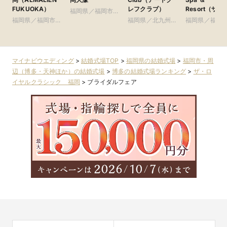
FUKUOKA）
レフクラブ）
Resort（ザ・
福岡県／福岡市・
イガンズ.スパ
福岡県／福岡市・
周辺（博多・天神
福岡県／北九州
福岡県／福岡
リゾート）
周辺（博多・天神
ほか）
市・周辺（小倉ほ
周辺（博多・
ほか）
か）
ほか）
マイナビウエディング
>
結婚式場TOP
>
福岡県の結婚式場
>
福岡市・周
辺（博多・天神ほか）の結婚式場
>
博多の結婚式場ランキング
>
ザ・ロ
イヤルクラシック 福岡
>
ブライダルフェア