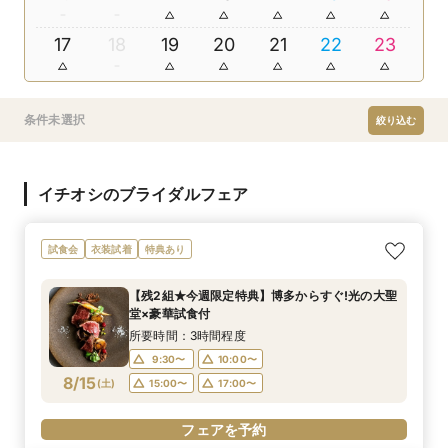
17
18
19
20
21
22
23
条件未選択
絞り込む
イチオシのブライダルフェア
試食会
衣装試着
特典あり
【残2組★今週限定特典】博多からすぐ!光の大聖
堂×豪華試食付
所要時間：3時間程度
9:30〜
10:00〜
8/15
(
土
)
15:00〜
17:00〜
フェアを予約