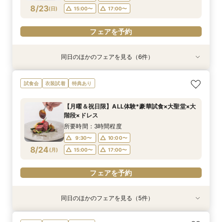
フェアを予約
フェアを予約
フェアを予約
フェアを予約
フェアを予約
フェアを予約
8/23
(
日
)
15:00〜
17:00〜
フェアを予約
同日のほかのフェアを見る（6件）
試食会
衣装試着
衣装試着
試食会
衣装試着
試食会
衣装試着
衣装試着
衣装試着
特典あり
特典あり
特典あり
特典あり
特典あり
特典あり
【フリードリンク特典付】試食×最大130万円優
【自宅で式場見学★】在宅&スマホでOK！オン
【迷っている方も大歓迎】最短90分×見積もり相
＼前々日〜当日予約◎／フレンチ試食＆直前予約
【フォト婚】貸切邸宅で残す大切な一日！期間限
今月限定【130万優待★ドレス試着】光の大聖堂
試食会
衣装試着
特典あり
待×リゾート
ライン相談会♪
談×次回試食付
限定前撮り特典付
定特典付相談会
×特製スイーツ
所要時間：3時間程度
所要時間：1時間程度
所要時間：3時間程度
所要時間：3時間30分程度
所要時間：1時間程度
所要時間：3時間程度
【月曜＆祝日限】ALL体験*豪華試食×大聖堂×大
10:00〜
10:00〜
9:30〜
9:30〜
9:30〜
9:30〜
10:00〜
10:00〜
10:00〜
10:00〜
17:00〜
15:00〜
階段×ドレス
8/23
8/23
8/23
8/23
8/23
8/23
(
(
(
(
(
(
日
日
日
日
日
日
)
)
)
)
)
)
15:00〜
17:00〜
15:00〜
15:00〜
15:00〜
17:00〜
17:00〜
17:00〜
17:00〜
所要時間：3時間程度
9:30〜
10:00〜
フェアを予約
フェアを予約
フェアを予約
フェアを予約
フェアを予約
フェアを予約
8/24
(
月
)
15:00〜
17:00〜
フェアを予約
同日のほかのフェアを見る（5件）
衣装試着
衣装試着
試食会
衣装試着
試食会
衣装試着
衣装試着
特典あり
特典あり
特典あり
特典あり
特典あり