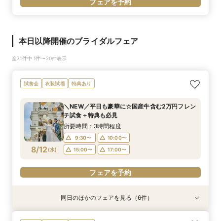
フェアを予約
本日以降開催のブライダルフェア
全71件中 1件〜20件表示
試食会
衣装試着
特典あり
＼NEW／平日も豪華に☆国産牛含む2万円フレン
チ試食＋特典も必見
所要時間：3時間程度
9:30〜
10:00〜
8/12
(
水
)
15:00〜
17:00〜
フェアを予約
同日のほかのフェアを見る（6件）
衣装試着
衣装試着
試食会
衣装試着
試食会
試食会
衣装試着
衣装試着
衣装試着
特典あり
特典あり
特典あり
特典あり
特典あり
特典あり