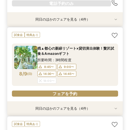
電話予約のみ
同日のほかのフェアを見る（4件）
試食会
試食会
試食会
試食会
特典あり
特典あり
特典あり
特典あり
動画あり
【ガーデン挙式希望の方】都心で叶う海外ウエ
初見学でも安心◎「即決なし」アップ額が少ない
【料理ランクUP特典付】シェフ渾身和牛コース
≪大好評！ペットとの結婚式≫ペットも安心まる
試食会
特典あり
ディング体感×試食
新プラン×試食付
試食×料理演出体験
ごと相談*特典付
所要時間：3時間程度
所要時間：3時間程度
所要時間：3時間程度
所要時間：3時間程度
残▲都心の新緑リゾート×貸切演出体験！贅沢試
8:45〜
8:45〜
8:45〜
8:45〜
9:00〜
9:00〜
9:00〜
9:00〜
食＆Amazonギフト
8/8
8/8
8/8
8/8
(
(
(
(
土
土
土
土
)
)
)
)
14:30〜
14:30〜
14:30〜
14:30〜
14:45〜
14:45〜
14:45〜
14:45〜
所要時間：3時間程度
18:00〜
18:00〜
18:00〜
18:00〜
8:45〜
9:00〜
8/9
(
日
)
14:30〜
14:45〜
電話予約のみ
電話予約のみ
電話予約のみ
電話予約のみ
18:00〜
フェアを予約
同日のほかのフェアを見る（4件）
試食会
試食会
試食会
試食会
特典あり
特典あり
特典あり
特典あり
動画あり
【ガーデン挙式希望の方】都心で叶う海外ウエ
初見学でも安心◎「即決なし」アップ額が少ない
【料理ランクUP特典付】シェフ渾身和牛コース
≪大好評！ペットとの結婚式≫ペットも安心まる
試食会
特典あり
ディング体感×試食
新プラン×試食付
試食×料理演出体験
ごと相談*特典付