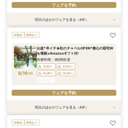
フェアを予約
同日のほかのフェアを見る（4件）
試食会
試食会
試食会
試食会
特典あり
特典あり
特典あり
特典あり
初見学でも安心◎「即決なし」アップ額が少ない
≪大好評！ペットとの結婚式≫ペットも安心まる
【料理ランクUP特典付】シェフ渾身和牛コース
【ガーデン挙式希望の方】都心で叶う海外ウエ
試食会
特典あり
新プラン×試食付
ごと相談*特典付
試食×料理演出体験
ディング体感×試食
所要時間：3時間程度
所要時間：3時間程度
所要時間：3時間程度
所要時間：3時間程度
お盆*年イチ★杜のチャペルOPEN*都心の邸宅W
8:45〜
8:45〜
8:45〜
8:45〜
9:00〜
9:00〜
9:00〜
9:00〜
を堪能×Amazonギフト付!
8/15
8/15
8/15
8/15
(
(
(
(
土
土
土
土
)
)
)
)
14:15〜
14:15〜
14:15〜
14:15〜
14:30〜
14:30〜
14:30〜
14:30〜
所要時間：3時間程度
18:00〜
18:00〜
18:00〜
18:00〜
8:45〜
9:00〜
8/16
(
日
)
14:30〜
14:45〜
フェアを予約
フェアを予約
フェアを予約
フェアを予約
18:00〜
フェアを予約
同日のほかのフェアを見る（4件）
試食会
試食会
試食会
試食会
特典あり
特典あり
特典あり
特典あり
動画あり
【ガーデン挙式希望の方】都心で叶う海外ウエ
初見学でも安心◎「即決なし」アップ額が少ない
【料理ランクUP特典付】シェフ渾身和牛コース
≪大好評！ペットとの結婚式≫ペットも安心まる
試食会
特典あり
ディング体感×試食
新プラン×試食付
試食×料理演出体験
ごと相談*特典付