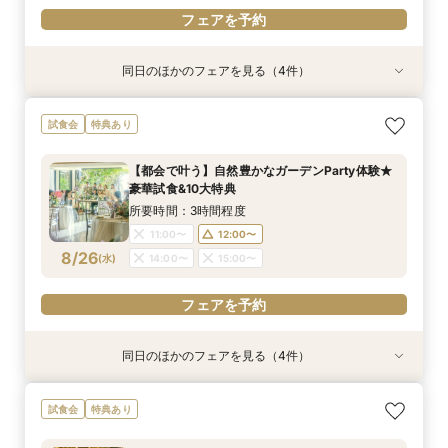
フェアを予約
同日のほかのフェアを見る（4件）
試食会
試食会
試食会
試食会
特典あり
特典あり
特典あり
特典あり
動画あり
【ガーデン挙式希望の方】都心で叶う海外ウエ
初見学でも安心◎「即決なし」アップ額が少ない
【料理ランクUP特典付】シェフ渾身和牛コース
≪大好評！ペットとの結婚式≫ペットも安心まる
試食会
特典あり
ディング体感×試食
新プラン×試食付
試食×料理演出体験
ごと相談*特典付
所要時間：3時間程度
所要時間：3時間程度
所要時間：3時間程度
所要時間：3時間程度
【都会で叶う】自然豊かなガーデンParty体験★
8:45〜
8:45〜
8:45〜
8:45〜
9:00〜
9:00〜
9:00〜
9:00〜
豪華試食&10大特典
8/23
8/23
8/23
8/23
(
(
(
(
日
日
日
日
)
)
)
)
14:30〜
14:30〜
14:30〜
14:30〜
14:45〜
14:45〜
14:45〜
14:45〜
所要時間：3時間程度
18:00〜
18:00〜
18:00〜
18:00〜
11:00〜
12:00〜
8/26
(
水
)
14:00〜
15:00〜
フェアを予約
フェアを予約
フェアを予約
フェアを予約
フェアを予約
同日のほかのフェアを見る（4件）
試食会
試食会
試食会
試食会
特典あり
特典あり
特典あり
特典あり
≪大好評！ペットとの結婚式≫ペットも安心まる
【ガーデン挙式希望の方】都心で叶う海外ウエ
初見学でも安心◎「即決なし」アップ額が少ない
【料理ランクUP特典付】シェフ渾身和牛コース
試食会
特典あり
ごと相談*特典付
ディング体感×試食
新プラン×試食付
試食×料理演出体験
所要時間：3時間程度
所要時間：3時間程度
所要時間：3時間程度
所要時間：3時間程度