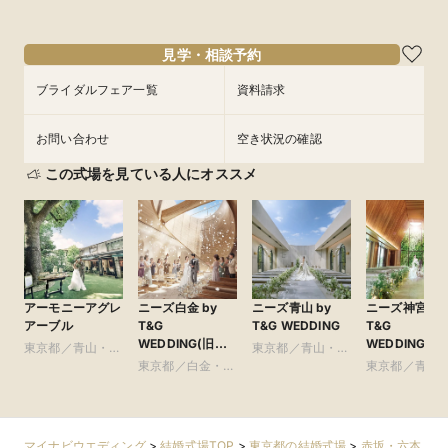
9/3
9/3
9/3
(
(
(
木
木
木
)
)
)
14:00〜
14:00〜
14:00〜
15:00〜
15:00〜
15:00〜
フェアを予約
フェアを予約
フェアを予約
見学・相談予約
ブライダルフェア一覧
資料請求
お問い合わせ
空き状況の確認
この式場を見ている人にオススメ
アーモニーアグレ
ニーズ白金 by
ニーズ青山 by
ニーズ神宮前 b
アーブル
T&G
T&G WEDDING
T&G
WEDDING(旧
WEDDING(旧
東京都／青山・表
東京都／青山・表
アーフェリーク白
ルモニーソル
参道・渋谷・原宿
東京都／白金・恵
参道・渋谷・原宿
東京都／青山
金)
表参道)
比寿・代官山・広
参道・渋谷・
尾
マイナビウエディング
>
結婚式場TOP
>
東京都の結婚式場
>
赤坂・六本