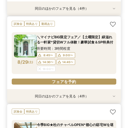
同日のほかのフェアを見る（4件）
試食会
試食会
試食会
試食会
特典あり
特典あり
特典あり
特典あり
≪大好評！ペットとの結婚式≫ペットも安心まる
【ガーデン挙式希望の方】都心で叶う海外ウエ
初見学でも安心◎「即決なし」アップ額が少ない
【料理ランクUP特典付】シェフ渾身和牛コース
試食会
特典あり
動画あり
ごと相談*特典付
ディング体感×試食
新プラン×試食付
試食×料理演出体験
所要時間：3時間程度
所要時間：3時間程度
所要時間：3時間程度
所要時間：3時間程度
＼マイナビBIG限定フェア／【土曜限定】緑溢れ
11:00〜
11:00〜
11:00〜
11:00〜
12:00〜
12:00〜
12:00〜
12:00〜
る一軒家*貸切Wフル体験！豪華試食＆SP特典付
8/28
8/28
8/28
8/28
(
(
(
(
金
金
金
金
)
)
)
)
14:00〜
14:00〜
14:00〜
14:00〜
15:00〜
15:00〜
15:00〜
15:00〜
所要時間：3時間程度
8:45〜
9:00〜
フェアを予約
フェアを予約
フェアを予約
フェアを予約
8/29
(
土
)
14:30〜
14:45〜
18:00〜
フェアを予約
同日のほかのフェアを見る（4件）
試食会
試食会
試食会
試食会
特典あり
特典あり
特典あり
特典あり
動画あり
【ガーデン挙式希望の方】都心で叶う海外ウエ
初見学でも安心◎「即決なし」アップ額が少ない
【料理ランクUP特典付】シェフ渾身和牛コース
≪大好評！ペットとの結婚式≫ペットも安心まる
試食会
特典あり
ディング体感×試食
新プラン×試食付
試食×料理演出体験
ごと相談*特典付
所要時間：3時間程度
所要時間：3時間程度
所要時間：3時間程度
所要時間：3時間程度
今季BIG★杜のチャペルOPEN*都心の邸宅Wを堪