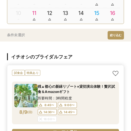
10
11
12
13
14
15
16
条件未選択
絞り込む
イチオシのブライダルフェア
試食会
特典あり
残▲都心の新緑リゾート×貸切演出体験！贅沢試
食＆Amazonギフト
所要時間：3時間程度
8:45〜
9:00〜
8/9
(
日
)
14:30〜
14:45〜
18:00〜