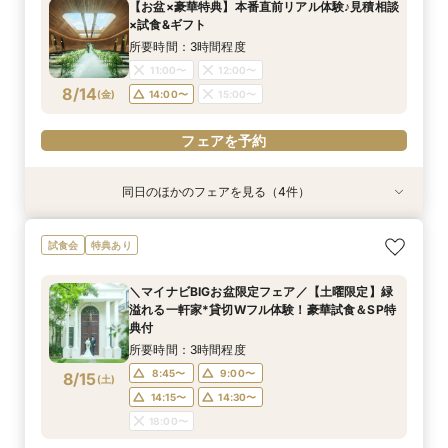
【お盆×豪華特典】本番直前リアル体験♪見積相談
11:00〜
11:00〜
11:00〜
13:00〜
13:00〜
13:00〜
×試食&ギフト
8/13
8/13
8/13
(
(
(
木
木
木
)
)
)
14:00〜
14:00〜
14:00〜
15:00〜
15:00〜
15:00〜
所要時間：3時間程度
11:00〜
12:00〜
フェアを予約
フェアを予約
フェアを予約
8/14
(
金
)
14:00〜
15:00〜
フェアを予約
同日のほかのフェアを見る（4件）
試食会
試食会
試食会
試食会
特典あり
特典あり
特典あり
特典あり
≪大好評！ペットとの結婚式≫ペットも安心まる
【ガーデン挙式希望の方】都心で叶う海外ウエ
初見学でも安心◎「即決なし」アップ額が少ない
【料理ランクUP特典付】シェフ渾身和牛コース
試食会
特典あり
ごと相談*特典付
ディング体感×試食
新プラン×試食付
試食×料理演出体験
所要時間：3時間程度
所要時間：3時間程度
所要時間：3時間程度
所要時間：3時間程度
＼マイナビBIGお盆限定フェア／【土曜限定】緑
11:00〜
11:00〜
11:00〜
11:00〜
12:00〜
12:00〜
12:00〜
12:00〜
溢れる一軒家*貸切Wフル体験！豪華試食＆SP特
8/14
8/14
8/14
8/14
典付
(
(
(
(
金
金
金
金
)
)
)
)
14:00〜
14:00〜
14:00〜
14:00〜
15:00〜
15:00〜
15:00〜
15:00〜
所要時間：3時間程度
フェアを予約
フェアを予約
フェアを予約
フェアを予約
8:45〜
9:00〜
8/15
(
土
)
14:15〜
14:30〜
18:00〜