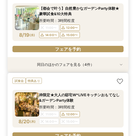
所要時間：3時間程度
所要時間：3時間程度
所要時間：3時間程度
所要時間：3時間程度
【都会で叶う】自然豊かなガーデンParty体験★
8:45〜
8:45〜
8:45〜
8:45〜
9:00〜
9:00〜
9:00〜
9:00〜
豪華試食&10大特典
8/16
8/16
8/16
8/16
(
(
(
(
日
日
日
日
)
)
)
)
14:30〜
14:30〜
14:30〜
14:30〜
14:45〜
14:45〜
14:45〜
14:45〜
所要時間：3時間程度
18:00〜
18:00〜
18:00〜
18:00〜
11:00〜
12:00〜
8/19
(
水
)
14:00〜
15:00〜
フェアを予約
フェアを予約
フェアを予約
フェアを予約
フェアを予約
同日のほかのフェアを見る（4件）
試食会
試食会
試食会
試食会
特典あり
特典あり
特典あり
特典あり
≪大好評！ペットとの結婚式≫ペットも安心まる
【ガーデン挙式希望の方】都心で叶う海外ウエ
初見学でも安心◎「即決なし」アップ額が少ない
【料理ランクUP特典付】シェフ渾身和牛コース
試食会
特典あり
ごと相談*特典付
ディング体感×試食
新プラン×試食付
試食×料理演出体験
所要時間：3時間程度
所要時間：3時間程度
所要時間：3時間程度
所要時間：3時間程度
枠限定★大人の邸宅W*LIVEキッチンおもてなし
11:00〜
11:00〜
11:00〜
11:00〜
12:00〜
12:00〜
12:00〜
12:00〜
&ガーデンParty体験
8/19
8/19
8/19
8/19
(
(
(
(
水
水
水
水
)
)
)
)
14:00〜
14:00〜
14:00〜
14:00〜
15:00〜
15:00〜
15:00〜
15:00〜
所要時間：3時間程度
11:00〜
12:00〜
フェアを予約
フェアを予約
フェアを予約
フェアを予約
8/20
(
木
)
14:00〜
15:00〜
フェアを予約