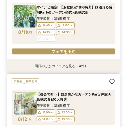
所要時間：3時間程度
所要時間：3時間程度
所要時間：3時間程度
所要時間：3時間程度
マイナビ限定!!【お盆限定*BIG特典】緑溢れる貸
8:45〜
8:45〜
8:45〜
8:45〜
9:00〜
9:00〜
9:00〜
9:00〜
切Party&ガーデン挙式×豪華試食
8/9
8/9
8/9
8/9
(
(
(
(
日
日
日
日
)
)
)
)
14:30〜
14:30〜
14:30〜
14:30〜
14:45〜
14:45〜
14:45〜
14:45〜
所要時間：3時間程度
18:00〜
18:00〜
18:00〜
18:00〜
8:45〜
9:00〜
8/11
(
火
)
14:15〜
14:30〜
フェアを予約
フェアを予約
フェアを予約
フェアを予約
18:00〜
フェアを予約
同日のほかのフェアを見る（4件）
試食会
試食会
試食会
試食会
特典あり
特典あり
特典あり
特典あり
初見学でも安心◎「即決なし」アップ額が少ない
≪大好評！ペットとの結婚式≫ペットも安心まる
【料理ランクUP特典付】シェフ渾身和牛コース
【ガーデン挙式希望の方】都心で叶う海外ウエ
試食会
特典あり
新プラン×試食付
ごと相談*特典付
試食×料理演出体験
ディング体感×試食
所要時間：3時間程度
所要時間：3時間程度
所要時間：3時間程度
所要時間：3時間程度
【都会で叶う】自然豊かなガーデンParty体験★
8:45〜
8:45〜
8:45〜
8:45〜
9:00〜
9:00〜
9:00〜
9:00〜
豪華試食&10大特典
8/11
8/11
8/11
8/11
(
(
(
(
火
火
火
火
)
)
)
)
14:15〜
14:15〜
14:15〜
14:15〜
14:30〜
14:30〜
14:30〜
14:30〜
所要時間：3時間程度
18:00〜
18:00〜
18:00〜
18:00〜
11:00〜
12:00〜
8/12
(
水
)
14:00〜
15:00〜
フェアを予約
フェアを予約
フェアを予約
フェアを予約