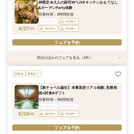
枠限定★大人の邸宅W*LIVEキッチンおもてなし
11:00〜
11:00〜
11:00〜
11:00〜
12:00〜
12:00〜
12:00〜
12:00〜
&ガーデンParty体験
8/26
8/26
8/26
8/26
(
(
(
(
水
水
水
水
)
)
)
)
14:00〜
14:00〜
14:00〜
14:00〜
15:00〜
15:00〜
15:00〜
15:00〜
所要時間：3時間程度
11:00〜
12:00〜
フェアを予約
フェアを予約
フェアを予約
フェアを予約
8/27
(
木
)
14:00〜
15:00〜
フェアを予約
同日のほかのフェアを見る（3件）
試食会
試食会
試食会
特典あり
特典あり
特典あり
≪大好評！ペットとの結婚式≫ペットも安心まる
【ガーデン挙式希望の方】都心で叶う海外ウエ
初見学でも安心◎「即決なし」アップ額が少ない
試食会
特典あり
ごと相談*特典付
ディング体感×試食
新プラン×試食付
所要時間：3時間程度
所要時間：3時間程度
所要時間：3時間程度
【新チャペル誕生】本番直前リアル体験♪見積相
11:00〜
11:00〜
11:00〜
12:00〜
12:00〜
12:00〜
談×試食&ギフト
8/27
8/27
8/27
(
(
(
木
木
木
)
)
)
14:00〜
14:00〜
14:00〜
15:00〜
15:00〜
15:00〜
所要時間：3時間程度
11:00〜
12:00〜
フェアを予約
フェアを予約
フェアを予約
8/28
(
金
)
14:00〜
15:00〜
フェアを予約