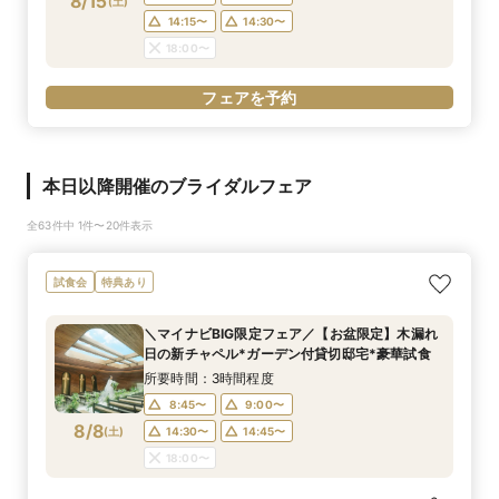
8/15
(
土
)
14:15〜
14:30〜
18:00〜
フェアを予約
本日以降開催のブライダルフェア
全63件中 1件〜20件表示
試食会
特典あり
＼マイナビBIG限定フェア／【お盆限定】木漏れ
日の新チャペル*ガーデン付貸切邸宅*豪華試食
所要時間：3時間程度
8:45〜
9:00〜
8/8
(
土
)
14:30〜
14:45〜
18:00〜