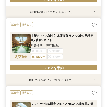
同日のほかのフェアを見る（3件）
試食会
試食会
試食会
特典あり
特典あり
特典あり
≪大好評！ペットとの結婚式≫ペットも安心まる
【ガーデン挙式希望の方】都心で叶う海外ウエ
初見学でも安心◎「即決なし」アップ額が少ない
試食会
特典あり
ごと相談*特典付
ディング体感×試食
新プラン×試食付
所要時間：3時間程度
所要時間：3時間程度
所要時間：3時間程度
【新チャペル誕生】本番直前リアル体験♪見積相
11:00〜
11:00〜
11:00〜
12:00〜
12:00〜
12:00〜
談×試食&ギフト
8/20
8/20
8/20
(
(
(
木
木
木
)
)
)
14:00〜
14:00〜
14:00〜
15:00〜
15:00〜
15:00〜
所要時間：3時間程度
11:00〜
12:00〜
フェアを予約
フェアを予約
フェアを予約
8/21
(
金
)
13:00〜
15:00〜
フェアを予約
同日のほかのフェアを見る（4件）
試食会
試食会
試食会
試食会
特典あり
特典あり
特典あり
特典あり
≪大好評！ペットとの結婚式≫ペットも安心まる
【ガーデン挙式希望の方】都心で叶う海外ウエ
初見学でも安心◎「即決なし」アップ額が少ない
【料理ランクUP特典付】シェフ渾身和牛コース
試食会
特典あり
ごと相談*特典付
ディング体感×試食
新プラン×試食付
試食×料理演出体験
所要時間：3時間程度
所要時間：3時間程度
所要時間：3時間程度
所要時間：3時間程度
＼マイナビBIG限定フェア／New*木漏れ日の新
11:00〜
11:00〜
11:00〜
11:00〜
12:00〜
12:00〜
12:00〜
12:00〜