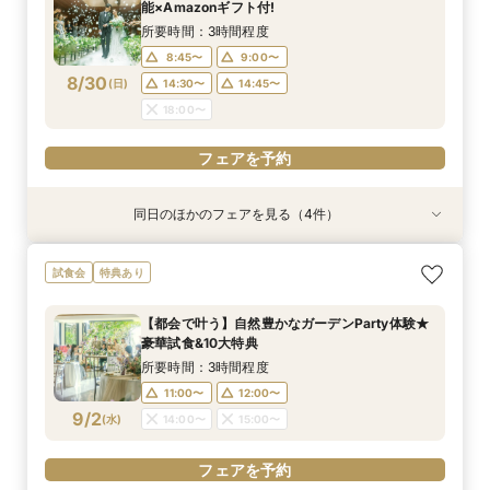
8:45〜
8:45〜
8:45〜
8:45〜
9:00〜
9:00〜
9:00〜
9:00〜
能×Amazonギフト付!
8/29
8/29
8/29
8/29
(
(
(
(
土
土
土
土
)
)
)
)
14:30〜
14:30〜
14:30〜
14:30〜
14:45〜
14:45〜
14:45〜
14:45〜
所要時間：3時間程度
18:00〜
18:00〜
18:00〜
18:00〜
8:45〜
9:00〜
8/30
(
日
)
14:30〜
14:45〜
フェアを予約
フェアを予約
フェアを予約
フェアを予約
18:00〜
フェアを予約
同日のほかのフェアを見る（4件）
試食会
試食会
試食会
試食会
特典あり
特典あり
特典あり
特典あり
動画あり
【ガーデン挙式希望の方】都心で叶う海外ウエ
初見学でも安心◎「即決なし」アップ額が少ない
【料理ランクUP特典付】シェフ渾身和牛コース
≪大好評！ペットとの結婚式≫ペットも安心まる
試食会
特典あり
ディング体感×試食
新プラン×試食付
試食×料理演出体験
ごと相談*特典付
所要時間：3時間程度
所要時間：3時間程度
所要時間：3時間程度
所要時間：3時間程度
【都会で叶う】自然豊かなガーデンParty体験★
8:45〜
8:45〜
8:45〜
8:45〜
9:00〜
9:00〜
9:00〜
9:00〜
豪華試食&10大特典
8/30
8/30
8/30
8/30
(
(
(
(
日
日
日
日
)
)
)
)
14:30〜
14:30〜
14:30〜
14:30〜
14:45〜
14:45〜
14:45〜
14:45〜
所要時間：3時間程度
18:00〜
18:00〜
18:00〜
18:00〜
11:00〜
12:00〜
9/2
(
水
)
14:00〜
15:00〜
フェアを予約
フェアを予約
フェアを予約
フェアを予約
フェアを予約