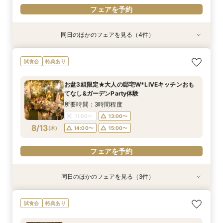
フェアを予約
同日のほかのフェアを見る（4件）
試食会
試食会
試食会
試食会
特典あり
特典あり
特典あり
特典あり
≪大好評！ペットとの結婚式≫ペットも安心まる
【ガーデン挙式希望の方】都心で叶う海外ウエ
初見学でも安心◎「即決なし」アップ額が少ない
【料理ランクUP特典付】シェフ渾身和牛コース
試食会
特典あり
ごと相談*特典付
ディング体感×試食
新プラン×試食付
試食×料理演出体験
所要時間：3時間程度
所要時間：3時間程度
所要時間：3時間程度
所要時間：3時間程度
お盆3組限定★大人の邸宅W*LIVEキッチンおも
11:00〜
11:00〜
11:00〜
11:00〜
12:00〜
12:00〜
12:00〜
12:00〜
てなし&ガーデンParty体験
8/12
8/12
8/12
8/12
(
(
(
(
水
水
水
水
)
)
)
)
14:00〜
14:00〜
14:00〜
14:00〜
15:00〜
15:00〜
15:00〜
15:00〜
所要時間：3時間程度
11:00〜
13:00〜
フェアを予約
フェアを予約
フェアを予約
フェアを予約
8/13
(
木
)
14:00〜
15:00〜
フェアを予約
同日のほかのフェアを見る（3件）
試食会
試食会
試食会
特典あり
特典あり
特典あり
≪大好評！ペットとの結婚式≫ペットも安心まる
【ガーデン挙式希望の方】都心で叶う海外ウエ
初見学でも安心◎「即決なし」アップ額が少ない
試食会
特典あり
ごと相談*特典付
ディング体感×試食
新プラン×試食付
所要時間：3時間程度
所要時間：3時間程度
所要時間：3時間程度