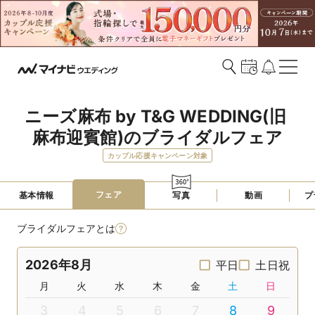
ニーズ麻布 by T&G WEDDING(旧 
麻布迎賓館)のブライダルフェア
カップル応援キャンペーン対象
フェア
基本情報
写真
動画
プ
ブライダルフェアとは
2026年8月
平日
土日祝
月
火
水
木
金
土
日
3
4
5
6
7
8
9