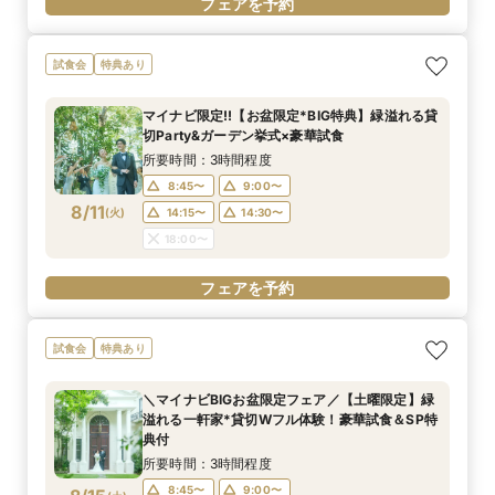
フェアを予約
試食会
特典あり
マイナビ限定!!【お盆限定*BIG特典】緑溢れる貸
切Party&ガーデン挙式×豪華試食
所要時間：3時間程度
8:45〜
9:00〜
8/11
(
火
)
14:15〜
14:30〜
18:00〜
フェアを予約
試食会
特典あり
＼マイナビBIGお盆限定フェア／【土曜限定】緑
溢れる一軒家*貸切Wフル体験！豪華試食＆SP特
典付
所要時間：3時間程度
8:45〜
9:00〜