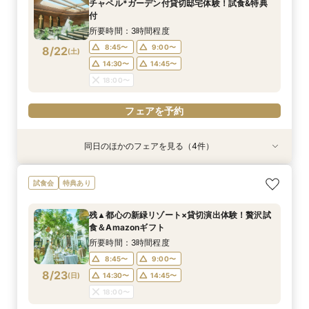
チャペル*ガーデン付貸切邸宅体験！試食&特典
8/21
8/21
8/21
8/21
付
(
(
(
(
金
金
金
金
)
)
)
)
13:00〜
13:00〜
13:00〜
13:00〜
15:00〜
15:00〜
15:00〜
15:00〜
所要時間：3時間程度
フェアを予約
フェアを予約
フェアを予約
フェアを予約
8:45〜
9:00〜
8/22
(
土
)
14:30〜
14:45〜
18:00〜
フェアを予約
同日のほかのフェアを見る（4件）
試食会
試食会
試食会
試食会
特典あり
特典あり
特典あり
特典あり
動画あり
【ガーデン挙式希望の方】都心で叶う海外ウエ
初見学でも安心◎「即決なし」アップ額が少ない
【料理ランクUP特典付】シェフ渾身和牛コース
≪大好評！ペットとの結婚式≫ペットも安心まる
試食会
特典あり
ディング体感×試食
新プラン×試食付
試食×料理演出体験
ごと相談*特典付
所要時間：3時間程度
所要時間：3時間程度
所要時間：3時間程度
所要時間：3時間程度
残▲都心の新緑リゾート×貸切演出体験！贅沢試
8:45〜
8:45〜
8:45〜
8:45〜
9:00〜
9:00〜
9:00〜
9:00〜
食＆Amazonギフト
8/22
8/22
8/22
8/22
(
(
(
(
土
土
土
土
)
)
)
)
14:30〜
14:30〜
14:30〜
14:30〜
14:45〜
14:45〜
14:45〜
14:45〜
所要時間：3時間程度
18:00〜
18:00〜
18:00〜
18:00〜
8:45〜
9:00〜
8/23
(
日
)
14:30〜
14:45〜
フェアを予約
フェアを予約
フェアを予約
フェアを予約
18:00〜