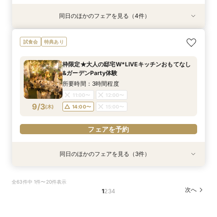
同日のほかのフェアを見る（4件）
試食会
試食会
試食会
試食会
特典あり
特典あり
特典あり
特典あり
≪大好評！ペットとの結婚式≫ペットも安心まる
【ガーデン挙式希望の方】都心で叶う海外ウエ
初見学でも安心◎「即決なし」アップ額が少ない
【料理ランクUP特典付】シェフ渾身和牛コース
試食会
特典あり
ごと相談*特典付
ディング体感×試食
新プラン×試食付
試食×料理演出体験
所要時間：3時間程度
所要時間：3時間程度
所要時間：3時間程度
所要時間：3時間程度
枠限定★大人の邸宅W*LIVEキッチンおもてなし
11:00〜
11:00〜
11:00〜
11:00〜
12:00〜
12:00〜
12:00〜
12:00〜
&ガーデンParty体験
9/2
9/2
9/2
9/2
(
(
(
(
水
水
水
水
)
)
)
)
14:00〜
14:00〜
14:00〜
14:00〜
15:00〜
15:00〜
15:00〜
15:00〜
所要時間：3時間程度
11:00〜
12:00〜
フェアを予約
フェアを予約
フェアを予約
フェアを予約
9/3
(
木
)
14:00〜
15:00〜
フェアを予約
同日のほかのフェアを見る（3件）
試食会
試食会
試食会
特典あり
特典あり
特典あり
≪大好評！ペットとの結婚式≫ペットも安心まる
【ガーデン挙式希望の方】都心で叶う海外ウエ
初見学でも安心◎「即決なし」アップ額が少ない
全63件中 1件〜20件表示
ごと相談*特典付
ディング体感×試食
新プラン×試食付
次へ
1
2
3
4
所要時間：3時間程度
所要時間：3時間程度
所要時間：3時間程度
11:00〜
11:00〜
11:00〜
12:00〜
12:00〜
12:00〜