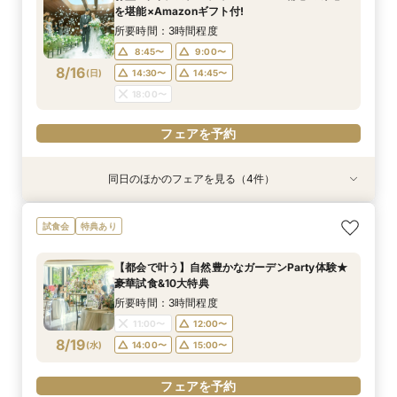
8:45〜
8:45〜
8:45〜
8:45〜
9:00〜
9:00〜
9:00〜
9:00〜
を堪能×Amazonギフト付!
8/15
8/15
8/15
8/15
(
(
(
(
土
土
土
土
)
)
)
)
14:15〜
14:15〜
14:15〜
14:15〜
14:30〜
14:30〜
14:30〜
14:30〜
所要時間：3時間程度
18:00〜
18:00〜
18:00〜
18:00〜
8:45〜
9:00〜
8/16
(
日
)
14:30〜
14:45〜
フェアを予約
フェアを予約
フェアを予約
フェアを予約
18:00〜
フェアを予約
同日のほかのフェアを見る（4件）
試食会
試食会
試食会
試食会
特典あり
特典あり
特典あり
特典あり
動画あり
【ガーデン挙式希望の方】都心で叶う海外ウエ
初見学でも安心◎「即決なし」アップ額が少ない
【料理ランクUP特典付】シェフ渾身和牛コース
≪大好評！ペットとの結婚式≫ペットも安心まる
試食会
特典あり
ディング体感×試食
新プラン×試食付
試食×料理演出体験
ごと相談*特典付
所要時間：3時間程度
所要時間：3時間程度
所要時間：3時間程度
所要時間：3時間程度
【都会で叶う】自然豊かなガーデンParty体験★
8:45〜
8:45〜
8:45〜
8:45〜
9:00〜
9:00〜
9:00〜
9:00〜
豪華試食&10大特典
8/16
8/16
8/16
8/16
(
(
(
(
日
日
日
日
)
)
)
)
14:30〜
14:30〜
14:30〜
14:30〜
14:45〜
14:45〜
14:45〜
14:45〜
所要時間：3時間程度
18:00〜
18:00〜
18:00〜
18:00〜
11:00〜
12:00〜
8/19
(
水
)
14:00〜
15:00〜
フェアを予約
フェアを予約
フェアを予約
フェアを予約
フェアを予約