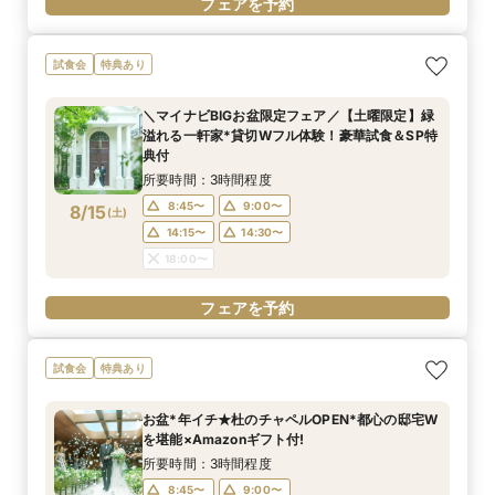
フェアを予約
試食会
特典あり
＼マイナビBIGお盆限定フェア／【土曜限定】緑
溢れる一軒家*貸切Wフル体験！豪華試食＆SP特
典付
所要時間：3時間程度
8:45〜
9:00〜
8/15
(
土
)
14:15〜
14:30〜
18:00〜
フェアを予約
試食会
特典あり
お盆*年イチ★杜のチャペルOPEN*都心の邸宅W
を堪能×Amazonギフト付!
所要時間：3時間程度
8:45〜
9:00〜