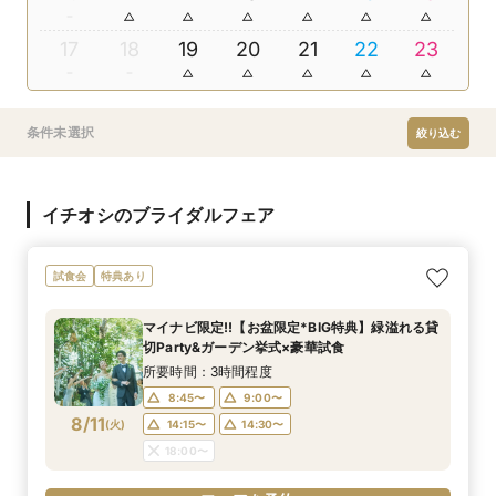
17
18
19
20
21
22
23
条件未選択
絞り込む
イチオシのブライダルフェア
試食会
特典あり
マイナビ限定!!【お盆限定*BIG特典】緑溢れる貸
切Party&ガーデン挙式×豪華試食
所要時間：3時間程度
8:45〜
9:00〜
8/11
(
火
)
14:15〜
14:30〜
18:00〜