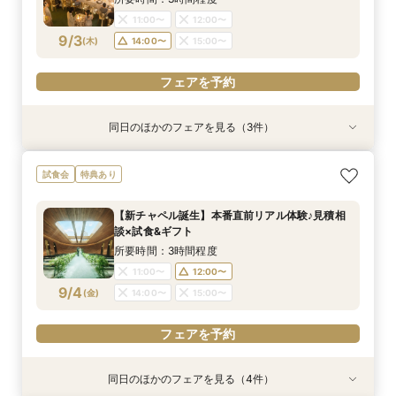
11:00〜
12:00〜
フェアを予約
フェアを予約
フェアを予約
フェアを予約
9/3
(
木
)
14:00〜
15:00〜
フェアを予約
同日のほかのフェアを見る（3件）
試食会
試食会
試食会
特典あり
特典あり
特典あり
≪大好評！ペットとの結婚式≫ペットも安心まる
【ガーデン挙式希望の方】都心で叶う海外ウエ
初見学でも安心◎「即決なし」アップ額が少ない
試食会
特典あり
ごと相談*特典付
ディング体感×試食
新プラン×試食付
所要時間：3時間程度
所要時間：3時間程度
所要時間：3時間程度
【新チャペル誕生】本番直前リアル体験♪見積相
11:00〜
11:00〜
11:00〜
12:00〜
12:00〜
12:00〜
談×試食&ギフト
9/3
9/3
9/3
(
(
(
木
木
木
)
)
)
14:00〜
14:00〜
14:00〜
15:00〜
15:00〜
15:00〜
所要時間：3時間程度
11:00〜
12:00〜
フェアを予約
フェアを予約
フェアを予約
9/4
(
金
)
14:00〜
15:00〜
フェアを予約
同日のほかのフェアを見る（4件）
試食会
試食会
試食会
試食会
特典あり
特典あり
特典あり
特典あり