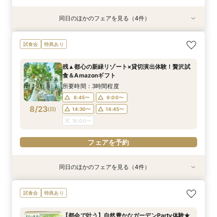
同日のほかのフェアを見る（4件）
試食会
試食会
試食会
試食会
特典あり
特典あり
特典あり
特典あり
動画あり
【ガーデン挙式希望の方】都心で叶う海外ウエ
初見学でも安心◎「即決なし」アップ額が少ない
【料理ランクUP特典付】シェフ渾身和牛コース
≪大好評！ペットとの結婚式≫ペットも安心まる
試食会
特典あり
ディング体感×試食
新プラン×試食付
試食×料理演出体験
ごと相談*特典付
所要時間：3時間程度
所要時間：3時間程度
所要時間：3時間程度
所要時間：3時間程度
残▲都心の新緑リゾート×貸切演出体験！贅沢試
8:45〜
8:45〜
8:45〜
8:45〜
9:00〜
9:00〜
9:00〜
9:00〜
食＆Amazonギフト
8/22
8/22
8/22
8/22
(
(
(
(
土
土
土
土
)
)
)
)
14:30〜
14:30〜
14:30〜
14:30〜
14:45〜
14:45〜
14:45〜
14:45〜
所要時間：3時間程度
18:00〜
18:00〜
18:00〜
18:00〜
8:45〜
9:00〜
8/23
(
日
)
14:30〜
14:45〜
フェアを予約
フェアを予約
フェアを予約
フェアを予約
18:00〜
フェアを予約
同日のほかのフェアを見る（4件）
試食会
試食会
試食会
試食会
特典あり
特典あり
特典あり
特典あり
動画あり
【ガーデン挙式希望の方】都心で叶う海外ウエ
初見学でも安心◎「即決なし」アップ額が少ない
【料理ランクUP特典付】シェフ渾身和牛コース
≪大好評！ペットとの結婚式≫ペットも安心まる
試食会
特典あり
ディング体感×試食
新プラン×試食付
試食×料理演出体験
ごと相談*特典付
所要時間：3時間程度
所要時間：3時間程度
所要時間：3時間程度
所要時間：3時間程度
【都会で叶う】自然豊かなガーデンParty体験★