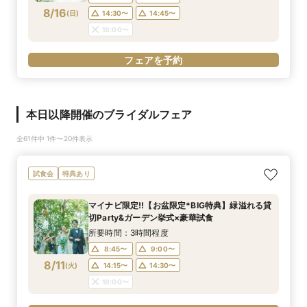
8/16
(
日
)
14:30〜
14:45〜
18:00〜
フェアを予約
本日以降開催のブライダルフェア
全61件中 1件〜20件表示
試食会
特典あり
マイナビ限定!!【お盆限定*BIG特典】緑溢れる貸
切Party&ガーデン挙式×豪華試食
所要時間：3時間程度
8:45〜
9:00〜
8/11
(
火
)
14:15〜
14:30〜
18:00〜