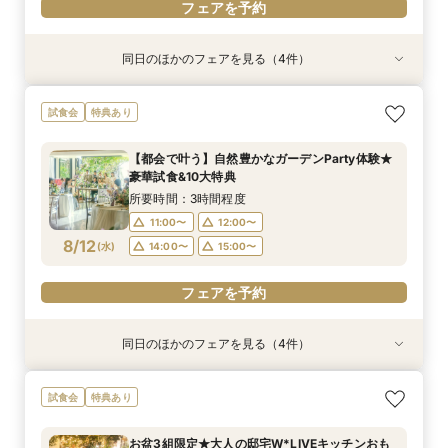
フェアを予約
同日のほかのフェアを見る（4件）
試食会
試食会
試食会
試食会
特典あり
特典あり
特典あり
特典あり
初見学でも安心◎「即決なし」アップ額が少ない
≪大好評！ペットとの結婚式≫ペットも安心まる
【料理ランクUP特典付】シェフ渾身和牛コース
【ガーデン挙式希望の方】都心で叶う海外ウエ
試食会
特典あり
新プラン×試食付
ごと相談*特典付
試食×料理演出体験
ディング体感×試食
所要時間：3時間程度
所要時間：3時間程度
所要時間：3時間程度
所要時間：3時間程度
【都会で叶う】自然豊かなガーデンParty体験★
8:45〜
8:45〜
8:45〜
8:45〜
9:00〜
9:00〜
9:00〜
9:00〜
豪華試食&10大特典
8/11
8/11
8/11
8/11
(
(
(
(
火
火
火
火
)
)
)
)
14:15〜
14:15〜
14:15〜
14:15〜
14:30〜
14:30〜
14:30〜
14:30〜
所要時間：3時間程度
18:00〜
18:00〜
18:00〜
18:00〜
11:00〜
12:00〜
8/12
(
水
)
14:00〜
15:00〜
フェアを予約
フェアを予約
フェアを予約
フェアを予約
フェアを予約
同日のほかのフェアを見る（4件）
試食会
試食会
試食会
試食会
特典あり
特典あり
特典あり
特典あり
≪大好評！ペットとの結婚式≫ペットも安心まる
【ガーデン挙式希望の方】都心で叶う海外ウエ
初見学でも安心◎「即決なし」アップ額が少ない
【料理ランクUP特典付】シェフ渾身和牛コース
試食会
特典あり
ごと相談*特典付
ディング体感×試食
新プラン×試食付
試食×料理演出体験
所要時間：3時間程度
所要時間：3時間程度
所要時間：3時間程度
所要時間：3時間程度
お盆3組限定★大人の邸宅W*LIVEキッチンおも