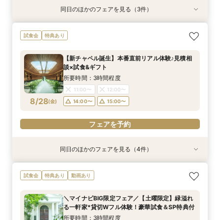
同日のほかのフェアを見る（3件）
試食会
試食会
試食会
特典あり
特典あり
特典あり
≪大好評！ペットとの結婚式≫ペットも安心まる
【ガーデン挙式希望の方】都心で叶う海外ウエ
初見学でも安心◎「即決なし」アップ額が少ない
試食会
特典あり
ごと相談*特典付
ディング体感×試食
新プラン×試食付
所要時間：3時間程度
所要時間：3時間程度
所要時間：3時間程度
【新チャペル誕生】本番直前リアル体験♪見積相
11:00〜
11:00〜
11:00〜
12:00〜
12:00〜
12:00〜
談×試食&ギフト
8/27
8/27
8/27
(
(
(
木
木
木
)
)
)
14:00〜
14:00〜
14:00〜
15:00〜
15:00〜
15:00〜
所要時間：3時間程度
11:00〜
12:00〜
フェアを予約
フェアを予約
フェアを予約
8/28
(
金
)
14:00〜
15:00〜
フェアを予約
同日のほかのフェアを見る（4件）
試食会
試食会
試食会
試食会
特典あり
特典あり
特典あり
特典あり
≪大好評！ペットとの結婚式≫ペットも安心まる
【ガーデン挙式希望の方】都心で叶う海外ウエ
初見学でも安心◎「即決なし」アップ額が少ない
【料理ランクUP特典付】シェフ渾身和牛コース
試食会
特典あり
動画あり
ごと相談*特典付
ディング体感×試食
新プラン×試食付
試食×料理演出体験
所要時間：3時間程度
所要時間：3時間程度
所要時間：3時間程度
所要時間：3時間程度
＼マイナビBIG限定フェア／【土曜限定】緑溢れ
11:00〜
11:00〜
11:00〜
11:00〜
12:00〜
12:00〜
12:00〜
12:00〜
る一軒家*貸切Wフル体験！豪華試食＆SP特典付
8/28
8/28
8/28
8/28
(
(
(
(
金
金
金
金
)
)
)
)
14:00〜
14:00〜
14:00〜
14:00〜
15:00〜
15:00〜
15:00〜
15:00〜
所要時間：3時間程度