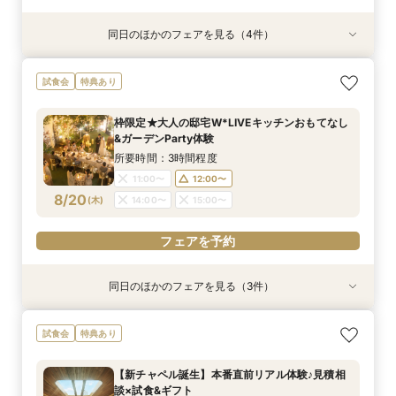
同日のほかのフェアを見る（4件）
試食会
試食会
試食会
試食会
特典あり
特典あり
特典あり
特典あり
≪大好評！ペットとの結婚式≫ペットも安心まる
【ガーデン挙式希望の方】都心で叶う海外ウエ
初見学でも安心◎「即決なし」アップ額が少ない
【料理ランクUP特典付】シェフ渾身和牛コース
試食会
特典あり
ごと相談*特典付
ディング体感×試食
新プラン×試食付
試食×料理演出体験
所要時間：3時間程度
所要時間：3時間程度
所要時間：3時間程度
所要時間：3時間程度
枠限定★大人の邸宅W*LIVEキッチンおもてなし
11:00〜
11:00〜
11:00〜
11:00〜
12:00〜
12:00〜
12:00〜
12:00〜
&ガーデンParty体験
8/19
8/19
8/19
8/19
(
(
(
(
水
水
水
水
)
)
)
)
14:00〜
14:00〜
14:00〜
14:00〜
15:00〜
15:00〜
15:00〜
15:00〜
所要時間：3時間程度
11:00〜
12:00〜
フェアを予約
フェアを予約
フェアを予約
フェアを予約
8/20
(
木
)
14:00〜
15:00〜
フェアを予約
同日のほかのフェアを見る（3件）
試食会
試食会
試食会
特典あり
特典あり
特典あり
≪大好評！ペットとの結婚式≫ペットも安心まる
【ガーデン挙式希望の方】都心で叶う海外ウエ
初見学でも安心◎「即決なし」アップ額が少ない
試食会
特典あり
ごと相談*特典付
ディング体感×試食
新プラン×試食付
所要時間：3時間程度
所要時間：3時間程度
所要時間：3時間程度
【新チャペル誕生】本番直前リアル体験♪見積相
11:00〜
11:00〜
11:00〜
12:00〜
12:00〜
12:00〜
談×試食&ギフト