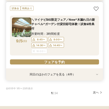
≪大好評！ペットとの結婚式≫ペットも安心まる
【ガーデン挙式希望の方】都心で叶う海外ウエ
初見学でも安心◎「即決なし」アップ額が少ない
【料理ランクUP特典付】シェフ渾身和牛コース
試食会
特典あり
ごと相談*特典付
ディング体感×試食
新プラン×試食付
試食×料理演出体験
所要時間：3時間程度
所要時間：3時間程度
所要時間：3時間程度
所要時間：3時間程度
＼マイナビBIG限定フェア／New*木漏れ日の新
11:00〜
11:00〜
11:00〜
11:00〜
12:00〜
12:00〜
12:00〜
12:00〜
チャペル*ガーデン付貸切邸宅体験！試食&特典
9/4
9/4
9/4
9/4
付
(
(
(
(
金
金
金
金
)
)
)
)
14:00〜
14:00〜
14:00〜
14:00〜
15:00〜
15:00〜
15:00〜
15:00〜
所要時間：3時間程度
フェアを予約
フェアを予約
フェアを予約
フェアを予約
8:45〜
9:00〜
9/5
(
土
)
14:30〜
14:45〜
18:00〜
フェアを予約
同日のほかのフェアを見る（4件）
試食会
試食会
試食会
試食会
特典あり
特典あり
特典あり
特典あり
動画あり
【ガーデン挙式希望の方】都心で叶う海外ウエ
初見学でも安心◎「即決なし」アップ額が少ない
【料理ランクUP特典付】シェフ渾身和牛コース
≪大好評！ペットとの結婚式≫ペットも安心まる
全61件中 1件〜20件表示
ディング体感×試食
新プラン×試食付
試食×料理演出体験
ごと相談*特典付
次へ
1
2
3
4
所要時間：3時間程度
所要時間：3時間程度
所要時間：3時間程度
所要時間：3時間程度
8:45〜
8:45〜
8:45〜
8:45〜
9:00〜
9:00〜
9:00〜
9:00〜
9/5
9/5
9/5
9/5
(
(
(
(
土
土
土
土
)
)
)
)
14:30〜
14:30〜
14:30〜
14:30〜
14:45〜
14:45〜
14:45〜
14:45〜