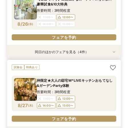
8:45〜
8:45〜
8:45〜
8:45〜
9:00〜
9:00〜
9:00〜
9:00〜
豪華試食&10大特典
8/23
8/23
8/23
8/23
(
(
(
(
日
日
日
日
)
)
)
)
14:30〜
14:30〜
14:30〜
14:30〜
14:45〜
14:45〜
14:45〜
14:45〜
所要時間：3時間程度
18:00〜
18:00〜
18:00〜
18:00〜
11:00〜
12:00〜
8/26
(
水
)
14:00〜
15:00〜
フェアを予約
フェアを予約
フェアを予約
フェアを予約
フェアを予約
同日のほかのフェアを見る（4件）
試食会
試食会
試食会
試食会
特典あり
特典あり
特典あり
特典あり
≪大好評！ペットとの結婚式≫ペットも安心まる
【ガーデン挙式希望の方】都心で叶う海外ウエ
初見学でも安心◎「即決なし」アップ額が少ない
【料理ランクUP特典付】シェフ渾身和牛コース
試食会
特典あり
ごと相談*特典付
ディング体感×試食
新プラン×試食付
試食×料理演出体験
所要時間：3時間程度
所要時間：3時間程度
所要時間：3時間程度
所要時間：3時間程度
枠限定★大人の邸宅W*LIVEキッチンおもてなし
11:00〜
11:00〜
11:00〜
11:00〜
12:00〜
12:00〜
12:00〜
12:00〜
&ガーデンParty体験
8/26
8/26
8/26
8/26
(
(
(
(
水
水
水
水
)
)
)
)
14:00〜
14:00〜
14:00〜
14:00〜
15:00〜
15:00〜
15:00〜
15:00〜
所要時間：3時間程度
11:00〜
12:00〜
フェアを予約
フェアを予約
フェアを予約
フェアを予約
8/27
(
木
)
14:00〜
15:00〜
フェアを予約