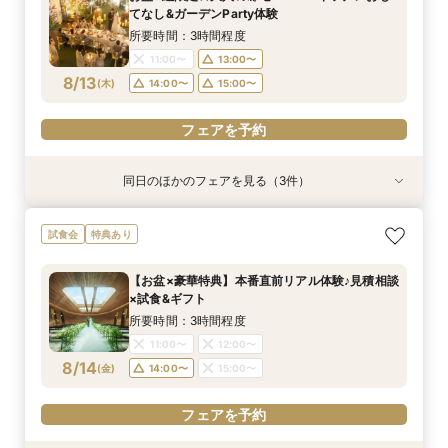
11:00〜
11:00〜
11:00〜
11:00〜
12:00〜
12:00〜
12:00〜
12:00〜
てなし&ガーデンParty体験
8/12
8/12
8/12
8/12
(
(
(
(
水
水
水
水
)
)
)
)
14:00〜
14:00〜
14:00〜
14:00〜
15:00〜
15:00〜
15:00〜
15:00〜
所要時間：3時間程度
11:00〜
13:00〜
フェアを予約
フェアを予約
フェアを予約
フェアを予約
8/13
(
木
)
14:00〜
15:00〜
フェアを予約
同日のほかのフェアを見る（3件）
試食会
試食会
試食会
特典あり
特典あり
特典あり
≪大好評！ペットとの結婚式≫ペットも安心まる
【ガーデン挙式希望の方】都心で叶う海外ウエ
初見学でも安心◎「即決なし」アップ額が少ない
試食会
特典あり
ごと相談*特典付
ディング体感×試食
新プラン×試食付
所要時間：3時間程度
所要時間：3時間程度
所要時間：3時間程度
【お盆×豪華特典】本番直前リアル体験♪見積相談
11:00〜
11:00〜
11:00〜
13:00〜
13:00〜
13:00〜
×試食&ギフト
8/13
8/13
8/13
(
(
(
木
木
木
)
)
)
14:00〜
14:00〜
14:00〜
15:00〜
15:00〜
15:00〜
所要時間：3時間程度
11:00〜
12:00〜
フェアを予約
フェアを予約
フェアを予約
8/14
(
金
)
14:00〜
15:00〜
フェアを予約