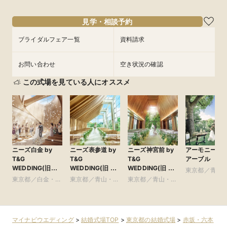
18:00〜
18:00〜
18:00〜
18:00〜
見学・相談予約
フェアを予約
フェアを予約
フェアを予約
フェアを予約
ブライダルフェア一覧
資料請求
お問い合わせ
空き状況の確認
この式場を見ている人にオススメ
ニーズ白金 by
ニーズ表参道 by
ニーズ神宮前 by
アーモニーア
T&G
T&G
T&G
アーブル
WEDDING(旧
WEDDING(旧 表
WEDDING(旧 ア
東京都／青山
アーフェリーク白
参道TERRACE)
ルモニーソルーナ
東京都／白金・恵
東京都／青山・表
東京都／青山・表
参道・渋谷・
金)
表参道)
比寿・代官山・広
参道・渋谷・原宿
参道・渋谷・原宿
尾
マイナビウエディング
>
結婚式場TOP
>
東京都の結婚式場
>
赤坂・六本