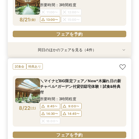
8/20
8/20
8/20
(
(
(
木
木
木
)
)
)
14:00〜
14:00〜
14:00〜
15:00〜
15:00〜
15:00〜
所要時間：3時間程度
11:00〜
12:00〜
フェアを予約
フェアを予約
フェアを予約
8/21
(
金
)
13:00〜
15:00〜
フェアを予約
同日のほかのフェアを見る（4件）
試食会
試食会
試食会
試食会
特典あり
特典あり
特典あり
特典あり
≪大好評！ペットとの結婚式≫ペットも安心まる
【ガーデン挙式希望の方】都心で叶う海外ウエ
初見学でも安心◎「即決なし」アップ額が少ない
【料理ランクUP特典付】シェフ渾身和牛コース
試食会
特典あり
ごと相談*特典付
ディング体感×試食
新プラン×試食付
試食×料理演出体験
所要時間：3時間程度
所要時間：3時間程度
所要時間：3時間程度
所要時間：3時間程度
＼マイナビBIG限定フェア／New*木漏れ日の新
11:00〜
11:00〜
11:00〜
11:00〜
12:00〜
12:00〜
12:00〜
12:00〜
チャペル*ガーデン付貸切邸宅体験！試食&特典
8/21
8/21
8/21
8/21
付
(
(
(
(
金
金
金
金
)
)
)
)
13:00〜
13:00〜
13:00〜
13:00〜
15:00〜
15:00〜
15:00〜
15:00〜
所要時間：3時間程度
フェアを予約
フェアを予約
フェアを予約
フェアを予約
8:45〜
9:00〜
8/22
(
土
)
14:30〜
14:45〜
18:00〜
フェアを予約