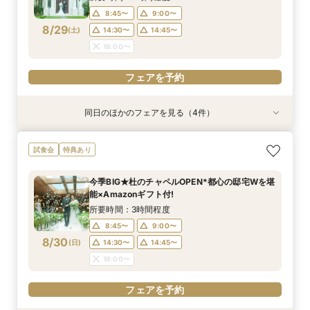
8:45〜
9:00〜
フェアを予約
フェアを予約
フェアを予約
フェアを予約
8/29
(
土
)
14:30〜
14:45〜
18:00〜
フェアを予約
同日のほかのフェアを見る（4件）
試食会
試食会
試食会
試食会
特典あり
特典あり
特典あり
特典あり
動画あり
【ガーデン挙式希望の方】都心で叶う海外ウエ
初見学でも安心◎「即決なし」アップ額が少ない
【料理ランクUP特典付】シェフ渾身和牛コース
≪大好評！ペットとの結婚式≫ペットも安心まる
試食会
特典あり
ディング体感×試食
新プラン×試食付
試食×料理演出体験
ごと相談*特典付
所要時間：3時間程度
所要時間：3時間程度
所要時間：3時間程度
所要時間：3時間程度
今季BIG★杜のチャペルOPEN*都心の邸宅Wを堪
8:45〜
8:45〜
8:45〜
8:45〜
9:00〜
9:00〜
9:00〜
9:00〜
能×Amazonギフト付!
8/29
8/29
8/29
8/29
(
(
(
(
土
土
土
土
)
)
)
)
14:30〜
14:30〜
14:30〜
14:30〜
14:45〜
14:45〜
14:45〜
14:45〜
所要時間：3時間程度
18:00〜
18:00〜
18:00〜
18:00〜
8:45〜
9:00〜
8/30
(
日
)
14:30〜
14:45〜
フェアを予約
フェアを予約
フェアを予約
フェアを予約
18:00〜
フェアを予約