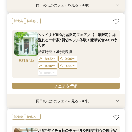
同日のほかのフェアを見る（4件）
試食会
試食会
試食会
試食会
特典あり
特典あり
特典あり
特典あり
≪大好評！ペットとの結婚式≫ペットも安心まる
【ガーデン挙式希望の方】都心で叶う海外ウエ
初見学でも安心◎「即決なし」アップ額が少ない
【料理ランクUP特典付】シェフ渾身和牛コース
試食会
特典あり
ごと相談*特典付
ディング体感×試食
新プラン×試食付
試食×料理演出体験
所要時間：3時間程度
所要時間：3時間程度
所要時間：3時間程度
所要時間：3時間程度
＼マイナビBIGお盆限定フェア／【土曜限定】緑
11:00〜
11:00〜
11:00〜
11:00〜
12:00〜
12:00〜
12:00〜
12:00〜
溢れる一軒家*貸切Wフル体験！豪華試食＆SP特
8/14
8/14
8/14
8/14
典付
(
(
(
(
金
金
金
金
)
)
)
)
14:00〜
14:00〜
14:00〜
14:00〜
15:00〜
15:00〜
15:00〜
15:00〜
所要時間：3時間程度
フェアを予約
フェアを予約
フェアを予約
フェアを予約
8:45〜
9:00〜
8/15
(
土
)
14:15〜
14:30〜
18:00〜
フェアを予約
同日のほかのフェアを見る（4件）
試食会
試食会
試食会
試食会
特典あり
特典あり
特典あり
特典あり
初見学でも安心◎「即決なし」アップ額が少ない
≪大好評！ペットとの結婚式≫ペットも安心まる
【料理ランクUP特典付】シェフ渾身和牛コース
【ガーデン挙式希望の方】都心で叶う海外ウエ
試食会
特典あり
新プラン×試食付
ごと相談*特典付
試食×料理演出体験
ディング体感×試食
所要時間：3時間程度
所要時間：3時間程度
所要時間：3時間程度
所要時間：3時間程度
お盆*年イチ★杜のチャペルOPEN*都心の邸宅W