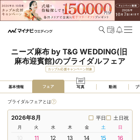
ニーズ麻布 by T&G WEDDING(旧 
麻布迎賓館)のブライダルフェア
カップル応援キャンペーン対象
フェア
基本情報
写真
動画
プ
ブライダルフェアとは
2026年8月
平日
土日祝
月
火
水
木
金
土
日
10
11
12
13
14
15
16