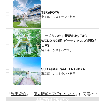
TERAKOYA
東京都［レストラン・料亭］
ニーズさいたま新都心 by T&G
WEDDING(旧 ガーデンヒルズ迎賓館
大宮)
埼玉県［ゲストハウス］
SUD restaurant TERAKOYA
東京都［レストラン・料亭］
生年月日
「
利用規約
」
「
個人情報の取扱について
」
に同意の上
年
上記の内容で送信する
相手のお名前