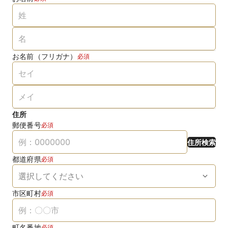
お名前（フリガナ）
必須
住所
郵便番号
必須
住所検索
都道府県
必須
市区町村
必須
町名番地
必須