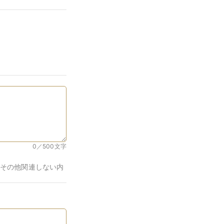
0／500
文字
その他関連しない内