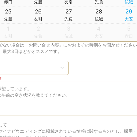
赤口
先勝
友引
先負
仏滅
25
26
27
28
29
先勝
友引
先負
仏滅
大安
1
2
3
4
5
友引
先負
仏滅
大安
赤口
でない場合は「お問い合せ内容」におおよその時期をお聞かせください
、最大3日ほどがオススメです。
須
して
マイナビウエディングに掲載されている情報に関するものとし、採用・