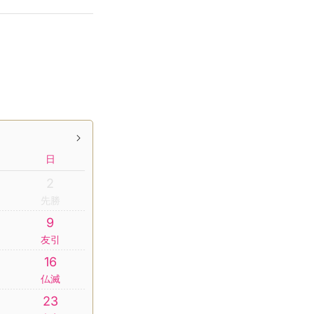
日
2
先勝
9
友引
16
仏滅
23