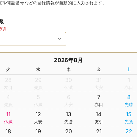
前や電話番号などの登録情報が自動的に入力されます。
報
必須
2026年8月
火
水
木
金
土
28
29
30
31
1
友引
先負
仏滅
大安
赤口
4
5
6
7
8
先負
仏滅
大安
赤口
先勝
11
12
13
14
15
仏滅
大安
先勝
友引
先負
18
19
20
21
22