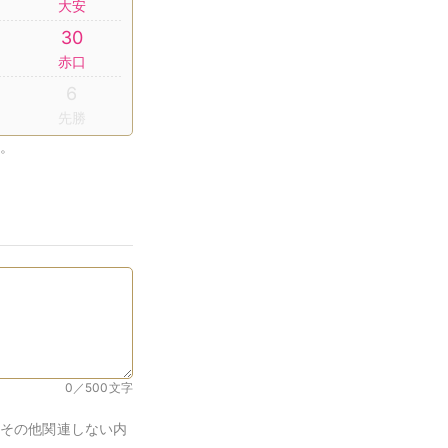
大安
30
赤口
6
先勝
。
0／500
文字
その他関連しない内