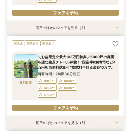
フェアを予約
同日のほかのフェアを見る（4件）
試食会
試食会
試食会
特典あり
特典あり
特典あり
残2席＼憧れの和婚を叶える★/神前式＊挙式スタ
【料理重視の方必見】午前中フェア参加で国産牛
＼初見学の方へ☆フェア優待付／感動のチャペル
＼6名からOK★少人数でも貸切！／特別プラン
試食会
特典あり
動画あり
イル相談×贅沢試食フェア
含む4万円相当試食×会場コーディネート見学！
体験×豪華試食
見積もり相談会×試食付
絶景ロケーションで至福のときを堪能するおもて
所要時間：2時間30分程度
所要時間：2時間30分程度
所要時間：2時間50分程度
＼お盆限定☆最大103万円特典／6000坪の庭園
なしフェア♪
所要時間：2時間30分程度
13:30〜
9:00〜
9:00〜
10:00〜
10:00〜
17:30〜
を望む絶景チャペル体験！”国産牛&鯛寿司など4
9:00〜
10:00〜
8/8
8/8
8/8
8/8
万円相当無料試食付”挙式料半額＆装花10万プレ
(
(
(
(
土
土
土
土
)
)
)
)
13:30〜
13:30〜
14:00〜
14:00〜
ゼントなど特別優待フェア！
13:30〜
14:00〜
所要時間：2時間30分程度
17:30〜
17:30〜
17:30〜
フェアを予約
9:00〜
10:00〜
8/9
(
日
)
フェアを予約
フェアを予約
13:30〜
14:00〜
フェアを予約
17:30〜
フェアを予約
同日のほかのフェアを見る（5件）
試食会
試食会
試食会
試食会
特典あり
特典あり
特典あり
特典あり