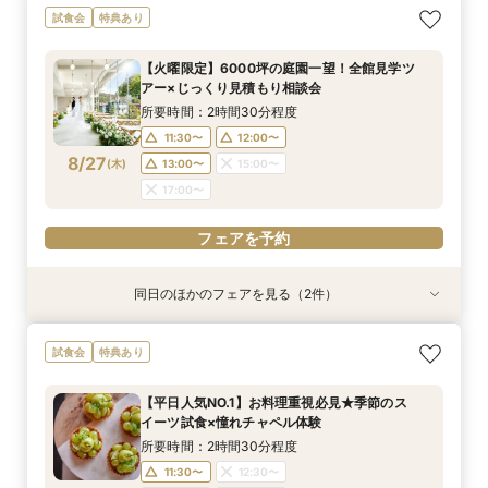
＼初見学おすすめ★ゆったり相談会／6000坪庭
アットホームウェディング【6～39名様までご検
試食会
特典あり
園ツアー＊特典あり♪
討の方/少人数会食プラン相談会】日本庭園を一
望できる空間のご案内＆ドレス20万円OFFチ
所要時間：2時間30分程度
【火曜限定】6000坪の庭園一望！全館見学ツ
ケット付
所要時間：2時間30分程度
11:30〜
12:00〜
アー×じっくり見積もり相談会
11:30〜
12:30〜
8/25
8/25
(
(
火
火
)
)
13:00〜
15:00〜
所要時間：2時間30分程度
14:00〜
15:00〜
17:00〜
11:30〜
12:00〜
17:00〜
8/27
(
木
)
13:00〜
15:00〜
フェアを予約
17:00〜
フェアを予約
フェアを予約
同日のほかのフェアを見る（2件）
試食会
特典あり
特典あり
＼初見学おすすめ★ゆったり相談会／6000坪庭
アットホームウェディング【6～39名様までご検
試食会
特典あり
園ツアー＊特典あり♪
討の方/少人数会食プラン相談会】日本庭園を一
望できる空間のご案内＆ドレス20万円OFFチ
所要時間：2時間30分程度
【平日人気NO.1】お料理重視必見★季節のス
ケット付
所要時間：2時間30分程度
11:30〜
12:00〜
イーツ試食×憧れチャペル体験
11:30〜
12:30〜
8/27
8/27
(
(
木
木
)
)
13:00〜
15:00〜
所要時間：2時間30分程度
14:00〜
15:00〜
17:00〜
11:30〜
12:30〜
17:00〜