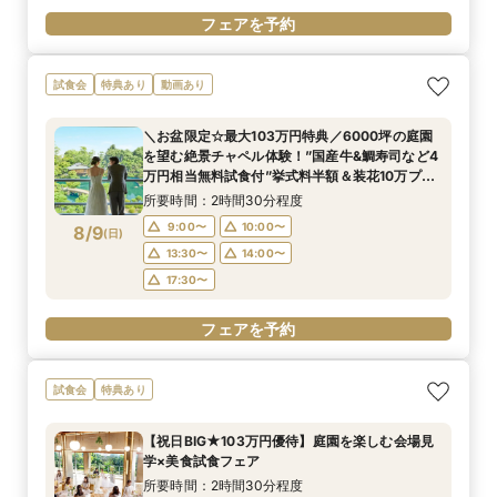
フェアを予約
試食会
特典あり
動画あり
＼お盆限定☆最大103万円特典／6000坪の庭園
を望む絶景チャペル体験！”国産牛&鯛寿司など4
万円相当無料試食付”挙式料半額＆装花10万プレ
ゼントなど特別優待フェア！
所要時間：2時間30分程度
9:00〜
10:00〜
8/9
(
日
)
13:30〜
14:00〜
17:30〜
フェアを予約
試食会
特典あり
【祝日BIG★103万円優待】庭園を楽しむ会場見
学×美食試食フェア
所要時間：2時間30分程度