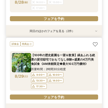
8/28
(
金
)
14:00〜
15:00〜
フェアを予約
17:00〜
フェアを予約
フェアを予約
同日のほかのフェアを見る（2件）
試食会
特典あり
特典あり
＼初見学おすすめ★ゆったり相談会／6000坪庭
アットホームウェディング【6～39名様までご検
試食会
特典あり
園ツアー＊特典あり♪
討の方/少人数会食プラン相談会】日本庭園を一
望できる空間のご案内＆ドレス20万円OFFチ
所要時間：2時間30分程度
【100年の歴史庭園を一望＆散策】緑あふれる絶
ケット付
所要時間：2時間30分程度
11:30〜
12:00〜
景の貸切邸宅でおもてなし体験×盛夏の4万円美
11:30〜
12:30〜
8/28
8/28
食試食《AM来館限定◆最大103万円優待》
(
(
金
金
)
)
13:00〜
15:00〜
14:00〜
15:00〜
所要時間：2時間30分程度
17:00〜
17:00〜
9:00〜
10:00〜
8/29
(
土
)
フェアを予約
13:30〜
14:00〜
フェアを予約
17:30〜
フェアを予約