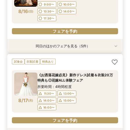
13:30〜
14:00〜
17:30〜
17:30〜
9:00〜
10:00〜
17:30〜
フェアを予約
8/16
(
日
)
13:30〜
14:00〜
フェアを予約
フェアを予約
17:30〜
フェアを予約
フェアを予約
同日のほかのフェアを見る（5件）
試食会
試食会
試食会
試食会
特典あり
特典あり
特典あり
特典あり
直前予約OK《2件目以降の来館◎》会場まるごと
残2席＼憧れの和婚を叶える★/神前式＊挙式スタ
【料理重視の方必見】午前中フェア参加で国産牛
＼初見学の方へ☆フェア優待付／感動のチャペル
＼6名からOK★少人数でも貸切！／特別プラン
試食会
衣装試着
特典あり
比較検討フェア
イル相談×贅沢試食フェア
含む4万円相当試食×会場コーディネート見学！
体験×豪華試食
見積もり相談会×試食付
絶景ロケーションで至福のときを堪能するおもて
所要時間：2時間30分程度
所要時間：2時間30分程度
所要時間：2時間30分程度
所要時間：2時間50分程度
《お洒落花嫁必見》新作ドレス試着＆衣装20万
なしフェア♪
所要時間：2時間30分程度
13:30〜
9:00〜
9:00〜
9:00〜
10:00〜
10:00〜
10:00〜
17:30〜
特典も◎花嫁ALL体験フェア
9:00〜
10:00〜
8/16
8/16
8/16
8/16
8/16
(
(
(
(
(
日
日
日
日
日
)
)
)
)
)
13:30〜
13:30〜
13:30〜
14:00〜
14:00〜
14:00〜
所要時間：4時間程度
13:30〜
14:00〜
17:30〜
17:30〜
17:30〜
11:30〜
13:00〜
17:30〜
フェアを予約
8/17
(
月
)
14:00〜
15:00〜
フェアを予約
フェアを予約
フェアを予約
16:00〜
フェアを予約
フェアを予約