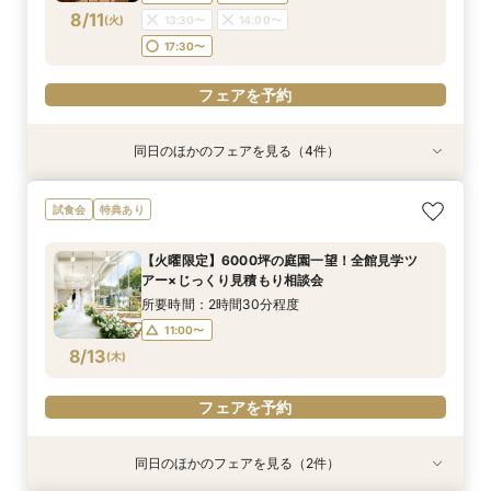
17:00〜
8/11
(
火
)
13:30〜
14:00〜
フェアを予約
17:30〜
フェアを予約
フェアを予約
同日のほかのフェアを見る（4件）
試食会
試食会
試食会
特典あり
特典あり
特典あり
直前予約OK《2件目以降の来館◎》会場まるごと
残2席＼憧れの和婚を叶える★/神前式＊挙式スタ
＼初見学の方へ☆フェア優待付／感動のチャペル
＼6名からOK★少人数でも貸切！／特別プラン
試食会
特典あり
比較検討フェア
イル相談×贅沢試食フェア
体験×豪華試食
見積もり相談会×試食付
所要時間：2時間30分程度
所要時間：2時間30分程度
所要時間：2時間30分程度
所要時間：2時間50分程度
【火曜限定】6000坪の庭園一望！全館見学ツ
13:30〜
9:00〜
9:00〜
9:00〜
10:00〜
10:00〜
10:00〜
17:30〜
アー×じっくり見積もり相談会
8/11
8/11
8/11
8/11
(
(
(
(
火
火
火
火
)
)
)
)
13:30〜
13:30〜
13:30〜
14:00〜
14:00〜
14:00〜
所要時間：2時間30分程度
17:30〜
17:30〜
17:30〜
11:00〜
フェアを予約
8/13
(
木
)
フェアを予約
フェアを予約
フェアを予約
フェアを予約
同日のほかのフェアを見る（2件）
試食会
特典あり
特典あり