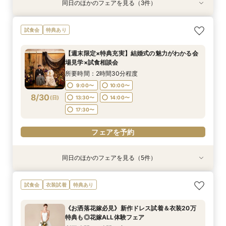
同日のほかのフェアを見る（3件）
試食会
試食会
試食会
特典あり
特典あり
特典あり
残2席＼憧れの和婚を叶える★/神前式＊挙式スタ
【料理重視の方必見】午前中フェア参加で国産牛
＼初見学の方へ☆フェア優待付／感動のチャペル
試食会
特典あり
イル相談×贅沢試食フェア
含む4万円相当試食×会場コーディネート見学！
体験×豪華試食
絶景ロケーションで至福のときを堪能するおもて
所要時間：2時間30分程度
所要時間：2時間30分程度
【週末限定×特典充実】結婚式の魅力がわかる会
なしフェア♪
所要時間：2時間30分程度
9:00〜
9:00〜
10:00〜
10:00〜
場見学×試食相談会
9:00〜
10:00〜
8/29
8/29
8/29
(
(
(
土
土
土
)
)
)
13:30〜
13:30〜
14:00〜
14:00〜
所要時間：2時間30分程度
13:30〜
14:00〜
17:30〜
17:30〜
9:00〜
10:00〜
17:30〜
8/30
(
日
)
13:30〜
14:00〜
フェアを予約
フェアを予約
17:30〜
フェアを予約
フェアを予約
同日のほかのフェアを見る（5件）
試食会
試食会
試食会
試食会
特典あり
特典あり
特典あり
特典あり
直前予約OK《2件目以降の来館◎》会場まるごと
残2席＼憧れの和婚を叶える★/神前式＊挙式スタ
【料理重視の方必見】午前中フェア参加で国産牛
＼初見学の方へ☆フェア優待付／感動のチャペル
＼6名からOK★少人数でも貸切！／特別プラン
試食会
衣装試着
特典あり
比較検討フェア
イル相談×贅沢試食フェア
含む4万円相当試食×会場コーディネート見学！
体験×豪華試食
見積もり相談会×試食付
絶景ロケーションで至福のときを堪能するおもて
所要時間：2時間30分程度
所要時間：2時間30分程度
所要時間：2時間30分程度
所要時間：2時間50分程度
《お洒落花嫁必見》新作ドレス試着＆衣装20万
なしフェア♪
所要時間：2時間30分程度
13:30〜
9:00〜
9:00〜
9:00〜
10:00〜
10:00〜
10:00〜
17:30〜
特典も◎花嫁ALL体験フェア
9:00〜
10:00〜