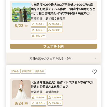
絶景ロケーションで至福のときを堪能するおもて
所要時間：2時間30分程度
所要時間：2時間30分程度
＼満足度NO1☆最大103万円特典／6000坪の庭
なしフェア♪
所要時間：2時間30分程度
9:00〜
9:00〜
10:00〜
10:00〜
園を望む絶景チャペル体験！”国産牛&鯛寿司など
9:00〜
10:00〜
8/22
8/22
8/22
4万円相当無料試食付”挙式料半額＆装花10万プ
(
(
(
土
土
土
)
)
)
13:30〜
13:30〜
14:00〜
14:00〜
レゼントなど特別優待フェア！
13:30〜
14:00〜
所要時間：2時間30分程度
17:30〜
17:30〜
17:30〜
9:00〜
10:00〜
8/23
(
日
)
フェアを予約
フェアを予約
13:30〜
14:00〜
フェアを予約
17:30〜
フェアを予約
同日のほかのフェアを見る（5件）
試食会
試食会
試食会
試食会
特典あり
特典あり
特典あり
特典あり
直前予約OK《2件目以降の来館◎》会場まるごと
残2席＼憧れの和婚を叶える★/神前式＊挙式スタ
【料理重視の方必見】午前中フェア参加で国産牛
＼初見学の方へ☆フェア優待付／感動のチャペル
＼6名からOK★少人数でも貸切！／特別プラン
試食会
衣装試着
特典あり
比較検討フェア
イル相談×贅沢試食フェア
含む4万円相当試食×会場コーディネート見学！
体験×豪華試食
見積もり相談会×試食付
絶景ロケーションで至福のときを堪能するおもて
所要時間：2時間30分程度
所要時間：2時間30分程度
所要時間：2時間30分程度
所要時間：2時間50分程度
《お洒落花嫁必見》新作ドレス試着＆衣装20万
なしフェア♪
所要時間：2時間30分程度
13:30〜
9:00〜
9:00〜
9:00〜
10:00〜
10:00〜
10:00〜
17:30〜
特典も◎花嫁ALL体験フェア
9:00〜
10:00〜
8/23
8/23
8/23
8/23
8/23
(
(
(
(
(
日
日
日
日
日
)
)
)
)
)
13:30〜
13:30〜
13:30〜
14:00〜
14:00〜
14:00〜
所要時間：4時間程度
13:30〜
14:00〜
17:30〜
17:30〜
17:30〜
11:30〜
13:00〜
17:30〜
フェアを予約
8/24
(
月
)
14:00〜
15:00〜