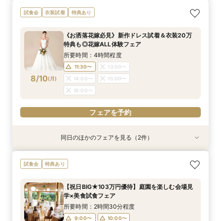
直前予約OK《2件目以降の来館◎》会場まるごと
残2席＼憧れの和婚を叶える★/神前式＊挙式スタ
【料理重視の方必見】午前中フェア参加で国産牛
＼初見学の方へ☆フェア優待付／感動のチャペル
＼6名からOK★少人数でも貸切！／特別プラン
試食会
衣装試着
特典あり
比較検討フェア
イル相談×贅沢試食フェア
含む4万円相当試食×会場コーディネート見学！
体験×豪華試食
見積もり相談会×試食付
絶景ロケーションで至福のときを堪能するおもて
所要時間：2時間30分程度
所要時間：2時間30分程度
所要時間：2時間30分程度
所要時間：2時間50分程度
《お洒落花嫁必見》新作ドレス試着＆衣装20万
なしフェア♪
所要時間：2時間30分程度
13:30〜
9:00〜
9:00〜
9:00〜
10:00〜
10:00〜
10:00〜
17:30〜
特典も◎花嫁ALL体験フェア
9:00〜
10:00〜
8/9
8/9
8/9
8/9
8/9
(
(
(
(
(
日
日
日
日
日
)
)
)
)
)
13:30〜
13:30〜
13:30〜
14:00〜
14:00〜
14:00〜
所要時間：4時間程度
13:30〜
14:00〜
17:30〜
17:30〜
17:30〜
11:30〜
13:00〜
17:30〜
フェアを予約
8/10
(
月
)
14:00〜
15:00〜
フェアを予約
フェアを予約
フェアを予約
16:00〜
フェアを予約
フェアを予約
同日のほかのフェアを見る（2件）
試食会
特典あり
特典あり
＼初見学おすすめ★ゆったり相談会／6000坪庭
アットホームウェディング【6～39名様までご検
試食会
特典あり
園ツアー＊特典あり♪
討の方/少人数会食プラン相談会】日本庭園を一
望できる空間のご案内＆ドレス20万円OFFチ
所要時間：2時間30分程度
【祝日BIG★103万円優待】庭園を楽しむ会場見
ケット付
所要時間：2時間30分程度
11:30〜
12:00〜
学×美食試食フェア
11:30〜
12:30〜
8/10
8/10
(
(
月
月
)
)
13:00〜
15:00〜
所要時間：2時間30分程度
14:00〜
15:00〜
17:00〜
9:00〜
10:00〜