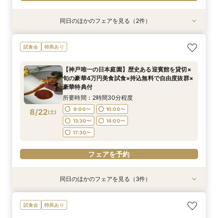
同日のほかのフェアを見る（2件）
試食会
特典あり
特典あり
＼初見学おすすめ★ゆったり相談会／6000坪庭
アットホームウェディング【6～39名様までご検
試食会
特典あり
園ツアー＊特典あり♪
討の方/少人数会食プラン相談会】日本庭園を一
望できる空間のご案内＆ドレス20万円OFFチ
所要時間：2時間30分程度
【神戸唯一の日本庭園】歴史ある迎賓館を貸切×
ケット付
所要時間：2時間30分程度
11:30〜
12:00〜
旬の豪華4万円美食試食×持込無料で自由度抜群×
11:30〜
12:30〜
8/21
8/21
豪華特典付
(
(
金
金
)
)
13:00〜
15:00〜
14:00〜
15:00〜
所要時間：2時間30分程度
17:00〜
17:00〜
9:00〜
10:00〜
8/22
(
土
)
フェアを予約
13:30〜
14:00〜
フェアを予約
17:30〜
フェアを予約
同日のほかのフェアを見る（3件）
試食会
試食会
試食会
特典あり
特典あり
特典あり
残2席＼憧れの和婚を叶える★/神前式＊挙式スタ
【料理重視の方必見】午前中フェア参加で国産牛
＼初見学の方へ☆フェア優待付／感動のチャペル
試食会
特典あり
イル相談×贅沢試食フェア
含む4万円相当試食×会場コーディネート見学！
体験×豪華試食