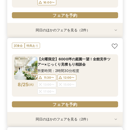
フェアを予約
フェアを予約
フェアを予約
16:00〜
フェアを予約
フェアを予約
同日のほかのフェアを見る（2件）
試食会
特典あり
特典あり
＼初見学おすすめ★ゆったり相談会／6000坪庭
アットホームウェディング【6～39名様までご検
試食会
特典あり
園ツアー＊特典あり♪
討の方/少人数会食プラン相談会】日本庭園を一
望できる空間のご案内＆ドレス20万円OFFチ
所要時間：2時間30分程度
【火曜限定】6000坪の庭園一望！全館見学ツ
ケット付
所要時間：2時間30分程度
11:30〜
12:00〜
アー×じっくり見積もり相談会
11:30〜
12:30〜
8/24
8/24
(
(
月
月
)
)
13:00〜
15:00〜
所要時間：2時間30分程度
14:00〜
15:00〜
17:00〜
11:30〜
12:00〜
17:00〜
8/25
(
火
)
13:00〜
15:00〜
フェアを予約
17:00〜
フェアを予約
フェアを予約
同日のほかのフェアを見る（2件）
試食会
特典あり
特典あり