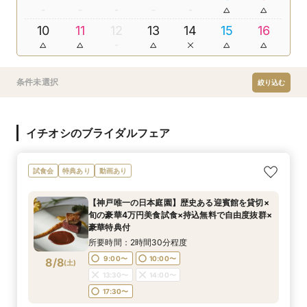
10
11
12
13
14
15
16
条件未選択
絞り込む
イチオシのブライダルフェア
試食会
特典あり
動画あり
【神戸唯一の日本庭園】歴史ある迎賓館を貸切×
旬の豪華4万円美食試食×持込無料で自由度抜群×
豪華特典付
所要時間：2時間30分程度
9:00〜
10:00〜
8/8
(
土
)
13:30〜
14:00〜
17:30〜