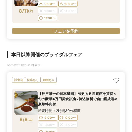
9:00〜
10:00〜
8/11
(
火
)
13:30〜
14:00〜
17:30〜
フェアを予約
本日以降開催のブライダルフェア
全75件中 1件〜20件表示
試食会
特典あり
動画あり
【神戸唯一の日本庭園】歴史ある迎賓館を貸切×
旬の豪華4万円美食試食×持込無料で自由度抜群×
豪華特典付
所要時間：2時間30分程度
9:00〜
10:00〜
8/8
(
土
)
13:30〜
14:00〜
17:30〜