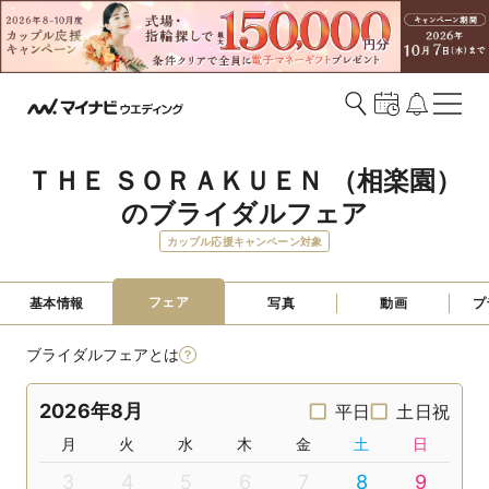
ＴＨＥ ＳＯＲＡＫＵＥＮ （相楽園）
のブライダルフェア
カップル応援キャンペーン対象
フェア
基本情報
写真
動画
プ
ブライダルフェアとは
2026年8月
平日
土日祝
月
火
水
木
金
土
日
3
4
5
6
7
8
9