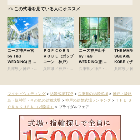
この式場を見ている人にオススメ
ニーズ神戸三宮
ＰＯＰＣＯＲＮ
ニーズ神戸山手
THE MARCU
by T&G
ＫＯＢＥ（ポップ
by T&G
SQUARE
WEDDING(旧 ベ
コーン 神戸）
WEDDING(旧 山
KOBE（ザマ
イサイド迎賓館
手迎賓館 神戸)
ススクエアコ
兵庫県／神戸・淡
兵庫県／神戸・淡
兵庫県／神戸・淡
兵庫県／神戸
神戸)
ベ） ●神戸マ
路島・阪神間・そ
路島・阪神間・そ
路島・阪神間・そ
路島・阪神間
オットホテル
の他
の他
の他
の他
マイナビウエディング
>
結婚式場TOP
>
兵庫県の結婚式場
>
神戸・淡路
島・阪神間・その他の結婚式場
>
神戸の結婚式場ランキング
>
ＴＨＥ Ｓ
ＯＲＡＫＵＥＮ （相楽園）
>
ブライダルフェア