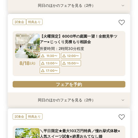
同日のほかのフェアを見る（2件）
試食会
特典あり
特典あり
＼初見学おすすめ★ゆったり相談会／6000坪庭
アットホームウェディング【6～39名様までご検
試食会
特典あり
園ツアー＊特典あり♪
討の方/少人数会食プラン相談会】日本庭園を一
望できる空間のご案内＆ドレス20万円OFFチ
所要時間：2時間30分程度
【火曜限定】6000坪の庭園一望！全館見学ツ
ケット付
所要時間：2時間30分程度
11:30〜
12:00〜
アー×じっくり見積もり相談会
11:30〜
12:30〜
8/17
8/17
(
(
月
月
)
)
13:00〜
15:00〜
所要時間：2時間30分程度
14:00〜
15:00〜
17:00〜
11:30〜
12:00〜
17:00〜
8/18
(
火
)
13:00〜
15:00〜
フェアを予約
17:00〜
フェアを予約
フェアを予約
同日のほかのフェアを見る（2件）
試食会
特典あり
特典あり
＼初見学おすすめ★ゆったり相談会／6000坪庭
アットホームウェディング【6～39名様までご検
試食会
特典あり
園ツアー＊特典あり♪
討の方/少人数会食プラン相談会】日本庭園を一
望できる空間のご案内＆ドレス20万円OFFチ
所要時間：2時間30分程度
＼平日限定★最大103万円特典／憧れ挙式体験×
ケット付
所要時間：2時間30分程度
11:30〜
12:00〜
人気スイーツ試食×絶景おもてなし婚