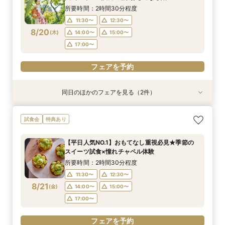
11:30〜
12:30〜
8/18
8/18
(
(
火
火
)
)
13:00〜
15:00〜
所要時間：2時間30分程度
14:00〜
15:00〜
17:00〜
11:30〜
12:30〜
17:00〜
8/20
(
木
)
14:00〜
15:00〜
フェアを予約
17:00〜
フェアを予約
フェアを予約
同日のほかのフェアを見る（2件）
試食会
特典あり
特典あり
＼初見学おすすめ★ゆったり相談会／6000坪庭
アットホームウェディング【6～39名様までご検
試食会
特典あり
園ツアー＊特典あり♪
討の方/少人数会食プラン相談会】日本庭園を一
望できる空間のご案内＆ドレス20万円OFFチ
所要時間：2時間30分程度
【平日人気NO.1】おもてなし重視必見★季節の
ケット付
所要時間：2時間30分程度
11:30〜
12:00〜
スイーツ試食×憧れチャペル体験
11:30〜
12:30〜
8/20
8/20
(
(
木
木
)
)
13:00〜
15:00〜
所要時間：2時間30分程度
14:00〜
15:00〜
17:00〜
11:30〜
12:30〜
17:00〜
8/21
(
金
)
14:00〜
15:00〜
フェアを予約
17:00〜
フェアを予約
フェアを予約