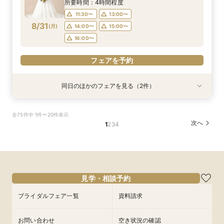
8/30
8/30
8/30
8/30
8/30
(
(
(
(
(
日
日
日
日
日
)
)
)
)
)
13:30〜
13:30〜
13:30〜
14:00〜
14:00〜
14:00〜
所要時間：4時間程度
13:30〜
14:00〜
17:30〜
17:30〜
17:30〜
11:30〜
13:00〜
17:30〜
フェアを予約
8/31
(
月
)
14:00〜
15:00〜
フェアを予約
フェアを予約
フェアを予約
16:00〜
フェアを予約
フェアを予約
同日のほかのフェアを見る（2件）
試食会
特典あり
特典あり
＼初見学おすすめ★ゆったり相談会／6000坪庭
アットホームウェディング【6～39名様までご検
全75件中 1件〜20件表示
園ツアー＊特典あり♪
討の方/少人数会食プラン相談会】日本庭園を一
次へ
1
2
3
4
望できる空間のご案内＆ドレス20万円OFFチ
所要時間：2時間30分程度
ケット付
所要時間：2時間30分程度
11:30〜
12:00〜
11:30〜
12:30〜
8/31
8/31
(
(
月
月
)
)
13:00〜
15:00〜
14:00〜
15:00〜
17:00〜
17:00〜
見学・相談予約
フェアを予約
ブライダルフェア一覧
資料請求
フェアを予約
お問い合わせ
空き状況の確認