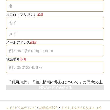
お名前（フリガナ）
必須
メールアドレス
必須
電話番号
必須
「
利用規約
」
「
個人情報の取扱について
」
に同意の上
上記の内容で送信する
マイナビウエディング
>
結婚式場TOP
>
ＴＨＥ ＳＯＲＡＫＵＥＮ （相