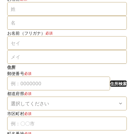
お名前（フリガナ）
必須
住所
郵便番号
必須
住所検索
都道府県
必須
市区町村
必須
町名番地
必須