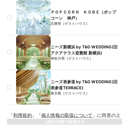
ＰＯＰＣＯＲＮ ＫＯＢＥ（ポップ
コーン 神戸）
兵庫県［ゲストハウス］
ニーズ新横浜 by T&G WEDDING(旧
アクアテラス迎賓館 新横浜)
神奈川県［ゲストハウス］
ニーズ表参道 by T&G WEDDING(旧
表参道TERRACE)
東京都［ゲストハウス］
生年月日
「
利用規約
」
「
個人情報の取扱について
」
に同意の上
年
上記の内容で送信する
相手のお名前