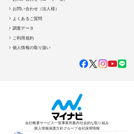
お問い合わせ（法人様）
よくあるご質問
調査データ
ご利用規約
個人情報の取り扱い
会社概要
サービス一覧
事業所案内
社会的な取り組み
個人情報保護方針
グループ会社
採用情報