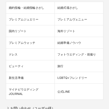
婚約指輪・結婚指輪さがし
結婚式場さがし
プレミアムジュエリー
プレミアムヴェニュー
国内リゾート
海外リゾート
プレミアムウォッチ
結婚準備ノウハウ
ドレス
フォトウエディング・前撮り
ビューティ
旅行
新生活準備
LGBTQ+フレンドリー
マイナビウエディング

公式LINE
JOURNAL
お問い合わせ（ユーザー様）