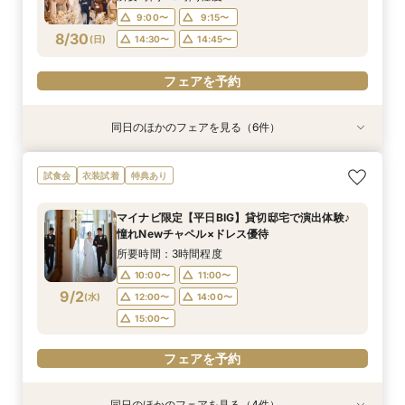
9:00〜
9:15〜
フェアを予約
フェアを予約
フェアを予約
フェアを予約
フェアを予約
フェアを予約
8/30
(
日
)
14:30〜
14:45〜
フェアを予約
同日のほかのフェアを見る（6件）
試食会
試食会
試食会
特典あり
試食会
試食会
衣装試着
衣装試着
衣装試着
衣装試着
衣装試着
特典あり
特典あり
特典あり
特典あり
特典あり
動画あり
＜初めての式場見学＞心躍る花嫁の第一歩♪ゆっ
【10名～におすすめ*少人数W★】挙式×贅沢試
大好評♪ペット婚【支持率NO,1】ペットも安心
【遠方の方◎オンライン相談会】スマホで簡単！
【料理重視の方◎】シェフ渾身コース試食＆おも
「即決ナシ」予算のリアル大公開！本番コーデ×
試食会
衣装試着
特典あり
たり相談＆見学会
食×おもてなし体験
W*相談会
豪華5大特典付き
てなし料理特典
人気ドレス優待付
所要時間：3時間程度
所要時間：3時間程度
所要時間：3時間程度
所要時間：30分程度
所要時間：3時間程度
所要時間：3時間程度
マイナビ限定【平日BIG】貸切邸宅で演出体験♪
13:00〜
9:00〜
9:10〜
9:15〜
9:15〜
9:15〜
14:30〜
14:30〜
14:30〜
14:30〜
13:30〜
9:15〜
憧れNewチャペル×ドレス優待
8/30
8/30
8/30
8/30
8/30
8/30
(
(
(
(
(
(
日
日
日
日
日
日
)
)
)
)
)
)
18:00〜
18:00〜
14:30〜
14:45〜
18:00〜
18:00〜
所要時間：3時間程度
10:00〜
11:00〜
フェアを予約
フェアを予約
フェアを予約
フェアを予約
フェアを予約
フェアを予約
9/2
(
水
)
12:00〜
14:00〜
15:00〜
フェアを予約
同日のほかのフェアを見る（4件）