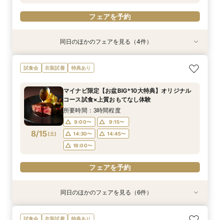
フェアを予約
同日のほかのフェアを見る（4件）
衣装試着
試食会
試食会
特典あり
衣装試着
衣装試着
特典あり
特典あり
特典あり
【10名～におすすめ*少人数W】挙式×会食プラ
【大切な家族のペットと一緒に】限定特典付*
＜初めての式場見学＞心躍る花嫁の第一歩♪ゆっ
【遠方の方◎オンライン相談会】スマホで簡単！
試食会
衣装試着
特典あり
ン×おもてなし体験
ペットW安心相談会
たり相談＆見学会
豪華5大特典付き
所要時間：3時間程度
所要時間：3時間程度
所要時間：3時間程度
所要時間：30分程度
マイナビ限定【お盆BIG*10大特典】オリジナル
10:00〜
10:00〜
10:00〜
10:00〜
11:00〜
11:00〜
11:00〜
11:00〜
コース試食×上質おもてなし体験
8/14
8/14
8/14
8/14
(
(
(
(
金
金
金
金
)
)
)
)
12:00〜
12:00〜
12:00〜
12:00〜
14:00〜
14:00〜
14:00〜
14:00〜
所要時間：3時間程度
15:00〜
15:00〜
15:00〜
15:00〜
9:00〜
9:15〜
8/15
(
土
)
14:30〜
14:45〜
フェアを予約
フェアを予約
フェアを予約
フェアを予約
18:00〜
フェアを予約
同日のほかのフェアを見る（6件）
試食会
試食会
試食会
特典あり
試食会
試食会
衣装試着
衣装試着
衣装試着
衣装試着
衣装試着
特典あり
特典あり
特典あり
特典あり
特典あり
動画あり
＜初めての式場見学＞心躍る花嫁の第一歩♪ゆっ
【10名～におすすめ*少人数W★】挙式×贅沢試
大好評♪ペット婚【支持率NO,1】ペットも安心
【遠方の方◎オンライン相談会】スマホで簡単！
【料理重視の方◎】シェフ渾身コース試食＆おも
「即決ナシ」予算のリアル大公開！本番コーデ×
試食会
衣装試着
特典あり