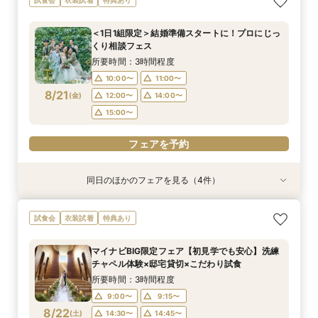
ン×おもてなし体験
ペットW安心相談会
たり相談＆見学会
豪華5大特典付き
門フォト＆口コミ◎絶品試食
所要時間：3時間程度
所要時間：3時間程度
所要時間：3時間程度
所要時間：30分程度
所要時間：3時間程度
＜1日1組限定＞結婚準備スタートに！プロにじっ
10:00〜
10:00〜
10:00〜
10:00〜
10:00〜
11:00〜
11:00〜
11:00〜
11:00〜
11:00〜
くり相談フェス
8/20
8/20
8/20
8/20
8/20
(
(
(
(
(
木
木
木
木
木
)
)
)
)
)
12:00〜
12:00〜
12:00〜
12:00〜
12:00〜
14:00〜
14:00〜
14:00〜
14:00〜
14:00〜
所要時間：3時間程度
15:00〜
15:00〜
15:00〜
15:00〜
15:00〜
10:00〜
11:00〜
8/21
(
金
)
12:00〜
14:00〜
フェアを予約
フェアを予約
フェアを予約
フェアを予約
フェアを予約
15:00〜
フェアを予約
同日のほかのフェアを見る（4件）
衣装試着
試食会
試食会
特典あり
衣装試着
衣装試着
特典あり
特典あり
特典あり
【10名～におすすめ*少人数W】挙式×会食プラ
【大切な家族のペットと一緒に】限定特典付*
＜初めての式場見学＞心躍る花嫁の第一歩♪ゆっ
【遠方の方◎オンライン相談会】スマホで簡単！
試食会
衣装試着
特典あり
ン×おもてなし体験
ペットW安心相談会
たり相談＆見学会
豪華5大特典付き
所要時間：3時間程度
所要時間：3時間程度
所要時間：3時間程度
所要時間：30分程度
マイナビBIG限定フェア【初見学でも安心】洗練
10:00〜
10:00〜
10:00〜
10:00〜
11:00〜
11:00〜
11:00〜
11:00〜
チャペル体験×邸宅貸切×こだわり試食
8/21
8/21
8/21
8/21
(
(
(
(
金
金
金
金
)
)
)
)
12:00〜
12:00〜
12:00〜
12:00〜
14:00〜
14:00〜
14:00〜
14:00〜
所要時間：3時間程度
15:00〜
15:00〜
15:00〜
15:00〜
9:00〜
9:15〜
8/22
(
土
)
14:30〜
14:45〜