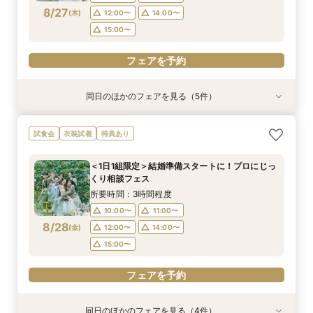
8/27
(
木
)
12:00〜
14:00〜
フェアを予約
フェアを予約
フェアを予約
フェアを予約
15:00〜
フェアを予約
同日のほかのフェアを見る（5件）
衣装試着
試食会
試食会
特典あり
試食会
衣装試着
衣装試着
衣装試着
特典あり
特典あり
特典あり
特典あり
【10名～におすすめ*少人数W】挙式×会食プラ
【大切な家族のペットと一緒に】限定特典付*
＜初めての式場見学＞心躍る花嫁の第一歩♪ゆっ
【遠方の方◎オンライン相談会】スマホで簡単！
マイナビ★木曜限定★貸切邸宅で演出体験♪凱旋
試食会
衣装試着
特典あり
ン×おもてなし体験
ペットW安心相談会
たり相談＆見学会
豪華5大特典付き
門フォト＆口コミ◎絶品試食
所要時間：3時間程度
所要時間：3時間程度
所要時間：3時間程度
所要時間：30分程度
所要時間：3時間程度
＜1日1組限定＞結婚準備スタートに！プロにじっ
10:00〜
10:00〜
10:00〜
10:00〜
10:00〜
11:00〜
11:00〜
11:00〜
11:00〜
11:00〜
くり相談フェス
8/27
8/27
8/27
8/27
8/27
(
(
(
(
(
木
木
木
木
木
)
)
)
)
)
12:00〜
12:00〜
12:00〜
12:00〜
12:00〜
14:00〜
14:00〜
14:00〜
14:00〜
14:00〜
所要時間：3時間程度
15:00〜
15:00〜
15:00〜
15:00〜
15:00〜
10:00〜
11:00〜
8/28
(
金
)
12:00〜
14:00〜
フェアを予約
フェアを予約
フェアを予約
フェアを予約
フェアを予約
15:00〜
フェアを予約
同日のほかのフェアを見る（4件）
衣装試着
試食会
試食会
特典あり
衣装試着
衣装試着
特典あり
特典あり
特典あり