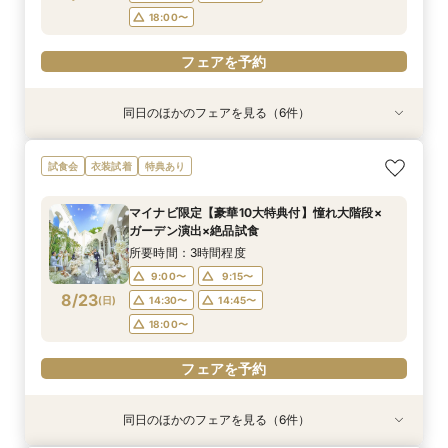
フェアを予約
フェアを予約
フェアを予約
フェアを予約
18:00〜
フェアを予約
同日のほかのフェアを見る（6件）
試食会
試食会
試食会
特典あり
試食会
試食会
衣装試着
衣装試着
衣装試着
衣装試着
衣装試着
特典あり
特典あり
特典あり
特典あり
特典あり
動画あり
＜初めての式場見学＞心躍る花嫁の第一歩♪ゆっ
【10名～におすすめ*少人数W★】挙式×贅沢試
大好評♪ペット婚【支持率NO,1】ペットも安心
【遠方の方◎オンライン相談会】スマホで簡単！
【料理重視の方◎】シェフ渾身コース試食＆おも
「即決ナシ」予算のリアル大公開！本番コーデ×
試食会
衣装試着
特典あり
たり相談＆見学会
食×おもてなし体験
W*相談会
豪華5大特典付き
てなし料理特典
人気ドレス優待付
所要時間：3時間程度
所要時間：3時間程度
所要時間：3時間程度
所要時間：30分程度
所要時間：3時間程度
所要時間：3時間程度
マイナビ限定【豪華10大特典付】憧れ大階段×
13:00〜
9:00〜
9:00〜
9:15〜
9:15〜
9:15〜
14:30〜
14:30〜
14:30〜
13:30〜
9:15〜
9:15〜
ガーデン演出×絶品試食
8/22
8/22
8/22
8/22
8/22
8/22
(
(
(
(
(
(
土
土
土
土
土
土
)
)
)
)
)
)
18:00〜
18:00〜
14:30〜
14:45〜
14:30〜
18:00〜
18:00〜
所要時間：3時間程度
9:00〜
9:15〜
フェアを予約
フェアを予約
フェアを予約
フェアを予約
フェアを予約
フェアを予約
8/23
(
日
)
14:30〜
14:45〜
18:00〜
フェアを予約
同日のほかのフェアを見る（6件）
試食会
試食会
試食会
特典あり
試食会
試食会
衣装試着
衣装試着
衣装試着
衣装試着
衣装試着
特典あり
特典あり
特典あり
特典あり
特典あり
動画あり