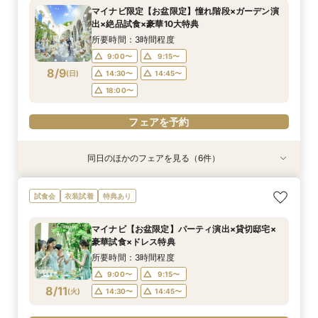
所要時間：3時間程度
所要時間：3時間程度
所要時間：3時間程度
所要時間：30分程度
所要時間：3時間程度
所要時間：3時間程度
マイナビ限定【お盆限定】憧れ階段×ガーデン演
13:00〜
9:00〜
9:00〜
9:15〜
9:15〜
9:15〜
14:30〜
14:30〜
14:30〜
13:30〜
9:15〜
9:15〜
出×絶品試食×豪華10大特典
8/8
8/8
8/8
8/8
8/8
8/8
(
(
(
(
(
(
土
土
土
土
土
土
)
)
)
)
)
)
18:00〜
18:00〜
14:30〜
14:45〜
14:30〜
18:00〜
18:00〜
所要時間：3時間程度
9:00〜
9:15〜
フェアを予約
フェアを予約
フェアを予約
フェアを予約
フェアを予約
フェアを予約
8/9
(
日
)
14:30〜
14:45〜
18:00〜
フェアを予約
同日のほかのフェアを見る（6件）
試食会
試食会
試食会
特典あり
試食会
試食会
衣装試着
衣装試着
衣装試着
衣装試着
衣装試着
特典あり
特典あり
特典あり
特典あり
特典あり
動画あり
＜初めての式場見学＞心躍る花嫁の第一歩♪ゆっ
【10名～におすすめ*少人数W★】挙式×贅沢試
大好評♪ペット婚【支持率NO,1】ペットも安心
【遠方の方◎オンライン相談会】スマホで簡単！
【料理重視の方◎】シェフ渾身コース試食＆おも
「即決ナシ」予算のリアル大公開！本番コーデ×
試食会
衣装試着
特典あり
たり相談＆見学会
食×おもてなし体験
W*相談会
豪華5大特典付き
てなし料理特典
人気ドレス優待付
所要時間：3時間程度
所要時間：3時間程度
所要時間：3時間程度
所要時間：30分程度
所要時間：3時間程度
所要時間：3時間程度
マイナビ【お盆限定】パーティ演出×貸切邸宅×
13:00〜
9:00〜
9:10〜
9:15〜
9:15〜
9:15〜
14:30〜
14:30〜
14:30〜
14:30〜
13:30〜
9:15〜
豪華試食×ドレス特典
8/9
8/9
8/9
8/9
8/9
8/9
(
(
(
(
(
(
日
日
日
日
日
日
)
)
)
)
)
)
18:00〜
18:00〜
14:30〜
14:45〜
18:00〜
18:00〜
所要時間：3時間程度
9:00〜
9:15〜
フェアを予約
フェアを予約
フェアを予約
フェアを予約
フェアを予約
フェアを予約
8/11
(
火
)
14:30〜
14:45〜