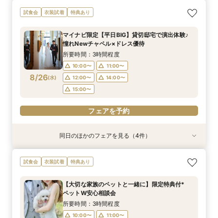
＜初めての式場見学＞心躍る花嫁の第一歩♪ゆっ
【10名～におすすめ*少人数W★】挙式×贅沢試
大好評♪ペット婚【支持率NO,1】ペットも安心
【遠方の方◎オンライン相談会】スマホで簡単！
【料理重視の方◎】シェフ渾身コース試食＆おも
「即決ナシ」予算のリアル大公開！本番コーデ×
試食会
衣装試着
特典あり
たり相談＆見学会
食×おもてなし体験
W*相談会
豪華5大特典付き
てなし料理特典
人気ドレス優待付
所要時間：3時間程度
所要時間：3時間程度
所要時間：3時間程度
所要時間：30分程度
所要時間：3時間程度
所要時間：3時間程度
マイナビ限定【平日BIG】貸切邸宅で演出体験♪
13:00〜
9:00〜
9:10〜
9:15〜
9:15〜
9:15〜
14:30〜
14:30〜
14:30〜
14:30〜
13:30〜
9:15〜
憧れNewチャペル×ドレス優待
8/23
8/23
8/23
8/23
8/23
8/23
(
(
(
(
(
(
日
日
日
日
日
日
)
)
)
)
)
)
18:00〜
18:00〜
14:30〜
14:45〜
18:00〜
18:00〜
所要時間：3時間程度
10:00〜
11:00〜
フェアを予約
フェアを予約
フェアを予約
フェアを予約
フェアを予約
フェアを予約
8/26
(
水
)
12:00〜
14:00〜
15:00〜
フェアを予約
同日のほかのフェアを見る（4件）
衣装試着
試食会
試食会
特典あり
衣装試着
衣装試着
特典あり
特典あり
特典あり
【10名～におすすめ*少人数W】挙式×会食プラ
【大切な家族のペットと一緒に】限定特典付*
＜初めての式場見学＞心躍る花嫁の第一歩♪ゆっ
【遠方の方◎オンライン相談会】スマホで簡単！
試食会
衣装試着
特典あり
ン×おもてなし体験
ペットW安心相談会
たり相談＆見学会
豪華5大特典付き
所要時間：3時間程度
所要時間：3時間程度
所要時間：3時間程度
所要時間：30分程度
【大切な家族のペットと一緒に】限定特典付*
10:00〜
10:00〜
10:00〜
10:00〜
11:00〜
11:00〜
11:00〜
11:00〜
ペットW安心相談会
8/26
8/26
8/26
8/26
(
(
(
(
水
水
水
水
)
)
)
)
12:00〜
12:00〜
12:00〜
12:00〜
14:00〜
14:00〜
14:00〜
14:00〜
所要時間：3時間程度
15:00〜
15:00〜
15:00〜
15:00〜
10:00〜
11:00〜