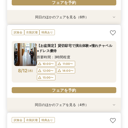
フェアを予約
同日のほかのフェアを見る（6件）
試食会
試食会
試食会
特典あり
試食会
試食会
衣装試着
衣装試着
衣装試着
衣装試着
衣装試着
特典あり
特典あり
特典あり
特典あり
特典あり
動画あり
＜初めての式場見学＞心躍る花嫁の第一歩♪ゆっ
【10名～におすすめ*少人数W★】挙式×贅沢試
大好評♪ペット婚【支持率NO,1】ペットも安心
【遠方の方◎オンライン相談会】スマホで簡単！
【料理重視の方◎】シェフ渾身コース試食＆おも
「即決ナシ」予算のリアル大公開！本番コーデ×
試食会
衣装試着
特典あり
たり相談＆見学会
食×おもてなし体験
W*相談会
豪華5大特典付き
てなし料理特典
人気ドレス優待付
所要時間：3時間程度
所要時間：3時間程度
所要時間：3時間程度
所要時間：30分程度
所要時間：3時間程度
所要時間：3時間程度
【お盆限定】貸切邸宅で演出体験×憧れチャペル
13:00〜
9:00〜
9:00〜
9:15〜
9:15〜
9:15〜
14:30〜
14:30〜
14:30〜
13:30〜
9:15〜
9:15〜
×ドレス優待
8/11
8/11
8/11
8/11
8/11
8/11
(
(
(
(
(
(
火
火
火
火
火
火
)
)
)
)
)
)
18:00〜
18:00〜
14:30〜
14:45〜
14:30〜
18:00〜
18:00〜
所要時間：3時間程度
10:00〜
11:00〜
フェアを予約
フェアを予約
フェアを予約
フェアを予約
フェアを予約
フェアを予約
8/12
(
水
)
12:00〜
14:00〜
15:00〜
フェアを予約
同日のほかのフェアを見る（4件）
衣装試着
試食会
試食会
特典あり
衣装試着
衣装試着
特典あり
特典あり
特典あり
【10名～におすすめ*少人数W】挙式×会食プラ
【大切な家族のペットと一緒に】限定特典付*
＜初めての式場見学＞心躍る花嫁の第一歩♪ゆっ
【遠方の方◎オンライン相談会】スマホで簡単！
試食会
衣装試着
特典あり
ン×おもてなし体験
ペットW安心相談会
たり相談＆見学会
豪華5大特典付き