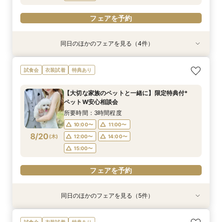
フェアを予約
同日のほかのフェアを見る（4件）
衣装試着
試食会
試食会
特典あり
衣装試着
衣装試着
特典あり
特典あり
特典あり
【10名～におすすめ*少人数W】挙式×会食プラ
【大切な家族のペットと一緒に】限定特典付*
＜初めての式場見学＞心躍る花嫁の第一歩♪ゆっ
【遠方の方◎オンライン相談会】スマホで簡単！
試食会
衣装試着
特典あり
ン×おもてなし体験
ペットW安心相談会
たり相談＆見学会
豪華5大特典付き
所要時間：3時間程度
所要時間：3時間程度
所要時間：3時間程度
所要時間：30分程度
【大切な家族のペットと一緒に】限定特典付*
10:00〜
10:00〜
10:00〜
10:00〜
11:00〜
11:00〜
11:00〜
11:00〜
ペットW安心相談会
8/19
8/19
8/19
8/19
(
(
(
(
水
水
水
水
)
)
)
)
12:00〜
12:00〜
12:00〜
12:00〜
14:00〜
14:00〜
14:00〜
14:00〜
所要時間：3時間程度
15:00〜
15:00〜
15:00〜
15:00〜
10:00〜
11:00〜
8/20
(
木
)
12:00〜
14:00〜
フェアを予約
フェアを予約
フェアを予約
フェアを予約
15:00〜
フェアを予約
同日のほかのフェアを見る（5件）
衣装試着
試食会
試食会
特典あり
試食会
衣装試着
衣装試着
衣装試着
特典あり
特典あり
特典あり
特典あり
【10名～におすすめ*少人数W】挙式×会食プラ
【大切な家族のペットと一緒に】限定特典付*
＜初めての式場見学＞心躍る花嫁の第一歩♪ゆっ
【遠方の方◎オンライン相談会】スマホで簡単！
マイナビ★木曜限定★貸切邸宅で演出体験♪凱旋
試食会
衣装試着
特典あり