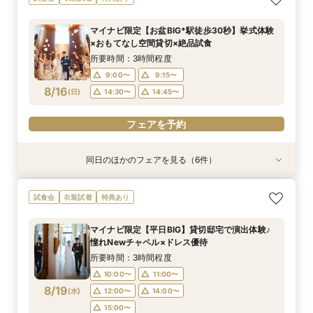
たり相談＆見学会
食×おもてなし体験
W*相談会
豪華5大特典付き
てなし料理特典
人気ドレス優待付
所要時間：3時間程度
所要時間：3時間程度
所要時間：3時間程度
所要時間：30分程度
所要時間：3時間程度
所要時間：3時間程度
マイナビ限定【お盆BIG*駅徒歩30秒】挙式体験
13:00〜
9:00〜
9:00〜
9:15〜
9:15〜
9:15〜
14:30〜
14:30〜
14:30〜
13:30〜
9:15〜
9:15〜
×おもてなし空間貸切×絶品試食
8/15
8/15
8/15
8/15
8/15
8/15
(
(
(
(
(
(
土
土
土
土
土
土
)
)
)
)
)
)
18:00〜
18:00〜
14:30〜
14:45〜
14:30〜
18:00〜
18:00〜
所要時間：3時間程度
9:00〜
9:15〜
フェアを予約
フェアを予約
フェアを予約
フェアを予約
フェアを予約
フェアを予約
8/16
(
日
)
14:30〜
14:45〜
フェアを予約
同日のほかのフェアを見る（6件）
試食会
試食会
試食会
特典あり
試食会
試食会
衣装試着
衣装試着
衣装試着
衣装試着
衣装試着
特典あり
特典あり
特典あり
特典あり
特典あり
動画あり
＜初めての式場見学＞心躍る花嫁の第一歩♪ゆっ
【10名～におすすめ*少人数W★】挙式×贅沢試
大好評♪ペット婚【支持率NO,1】ペットも安心
【遠方の方◎オンライン相談会】スマホで簡単！
【料理重視の方◎】シェフ渾身コース試食＆おも
「即決ナシ」予算のリアル大公開！本番コーデ×
試食会
衣装試着
特典あり
たり相談＆見学会
食×おもてなし体験
W*相談会
豪華5大特典付き
てなし料理特典
人気ドレス優待付
所要時間：3時間程度
所要時間：3時間程度
所要時間：3時間程度
所要時間：30分程度
所要時間：3時間程度
所要時間：3時間程度
マイナビ限定【平日BIG】貸切邸宅で演出体験♪
13:00〜
9:00〜
9:10〜
9:15〜
9:15〜
9:15〜
14:30〜
14:30〜
14:30〜
14:30〜
13:30〜
9:15〜
憧れNewチャペル×ドレス優待
8/16
8/16
8/16
8/16
8/16
8/16
(
(
(
(
(
(
日
日
日
日
日
日
)
)
)
)
)
)
18:00〜
18:00〜
14:30〜
14:45〜
18:00〜
18:00〜
所要時間：3時間程度
10:00〜
11:00〜
フェアを予約
フェアを予約
フェアを予約
フェアを予約
フェアを予約
フェアを予約
8/19
(
水
)
12:00〜
14:00〜
15:00〜