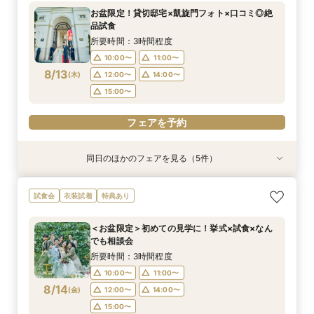
所要時間：3時間程度
所要時間：3時間程度
所要時間：3時間程度
所要時間：30分程度
お盆限定！貸切邸宅×凱旋門フォト×口コミ◎絶
10:00〜
10:00〜
10:00〜
10:00〜
11:00〜
11:00〜
11:00〜
11:00〜
品試食
8/12
8/12
8/12
8/12
(
(
(
(
水
水
水
水
)
)
)
)
12:00〜
12:00〜
12:00〜
12:00〜
14:00〜
14:00〜
14:00〜
14:00〜
所要時間：3時間程度
15:00〜
15:00〜
15:00〜
15:00〜
10:00〜
11:00〜
8/13
(
木
)
12:00〜
14:00〜
フェアを予約
フェアを予約
フェアを予約
フェアを予約
15:00〜
フェアを予約
同日のほかのフェアを見る（5件）
衣装試着
試食会
試食会
特典あり
試食会
衣装試着
衣装試着
衣装試着
特典あり
特典あり
特典あり
特典あり
【10名～におすすめ*少人数W】挙式×会食プラ
【大切な家族のペットと一緒に】限定特典付*
＜初めての式場見学＞心躍る花嫁の第一歩♪ゆっ
【遠方の方◎オンライン相談会】スマホで簡単！
【大切な家族のペットと一緒に】限定特典付*
試食会
衣装試着
特典あり
ン×おもてなし体験
ペットW安心相談会
たり相談＆見学会
豪華5大特典付き
ペットW安心相談会
所要時間：3時間程度
所要時間：3時間程度
所要時間：3時間程度
所要時間：30分程度
所要時間：3時間程度
＜お盆限定＞初めての見学に！挙式×試食×なん
10:00〜
10:00〜
10:00〜
10:00〜
10:00〜
11:00〜
11:00〜
11:00〜
11:00〜
11:00〜
でも相談会
8/13
8/13
8/13
8/13
8/13
(
(
(
(
(
木
木
木
木
木
)
)
)
)
)
12:00〜
12:00〜
12:00〜
12:00〜
12:00〜
14:00〜
14:00〜
14:00〜
14:00〜
14:00〜
所要時間：3時間程度
15:00〜
15:00〜
15:00〜
15:00〜
15:00〜
10:00〜
11:00〜
8/14
(
金
)
12:00〜
14:00〜
フェアを予約
フェアを予約
フェアを予約
フェアを予約
フェアを予約
15:00〜