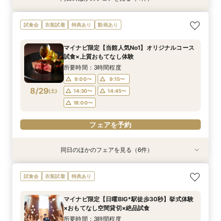
【10名～におすすめ*少人数W】挙式×会食プラ
【大切な家族のペットと一緒に】限定特典付*
＜初めての式場見学＞心躍る花嫁の第一歩♪ゆっ
【遠方の方◎オンライン相談会】スマホで簡単！
試食会
衣装試着
特典あり
動画あり
ン×おもてなし体験
ペットW安心相談会
たり相談＆見学会
豪華5大特典付き
所要時間：3時間程度
所要時間：3時間程度
所要時間：3時間程度
所要時間：30分程度
マイナビ限定【当館人気No1】オリジナルコース
10:00〜
10:00〜
10:00〜
10:00〜
11:00〜
11:00〜
11:00〜
11:00〜
試食×上質おもてなし体験
8/28
8/28
8/28
8/28
(
(
(
(
金
金
金
金
)
)
)
)
12:00〜
12:00〜
12:00〜
12:00〜
14:00〜
14:00〜
14:00〜
14:00〜
所要時間：3時間程度
15:00〜
15:00〜
15:00〜
15:00〜
9:00〜
9:15〜
8/29
(
土
)
14:30〜
14:45〜
フェアを予約
フェアを予約
フェアを予約
フェアを予約
18:00〜
フェアを予約
同日のほかのフェアを見る（6件）
試食会
試食会
試食会
特典あり
試食会
試食会
衣装試着
衣装試着
衣装試着
衣装試着
衣装試着
特典あり
特典あり
特典あり
特典あり
特典あり
動画あり
＜初めての式場見学＞心躍る花嫁の第一歩♪ゆっ
【10名～におすすめ*少人数W★】挙式×贅沢試
大好評♪ペット婚【支持率NO,1】ペットも安心
【遠方の方◎オンライン相談会】スマホで簡単！
【料理重視の方◎】シェフ渾身コース試食＆おも
「即決ナシ」予算のリアル大公開！本番コーデ×
試食会
衣装試着
特典あり
たり相談＆見学会
食×おもてなし体験
W*相談会
豪華5大特典付き
てなし料理特典
人気ドレス優待付
所要時間：3時間程度
所要時間：3時間程度
所要時間：3時間程度
所要時間：30分程度
所要時間：3時間程度
所要時間：3時間程度
マイナビ限定【日曜BIG*駅徒歩30秒】挙式体験
13:00〜
9:00〜
9:00〜
9:15〜
9:15〜
9:15〜
14:30〜
14:30〜
14:30〜
13:30〜
9:15〜
9:15〜
×おもてなし空間貸切×絶品試食
8/29
8/29
8/29
8/29
8/29
8/29
(
(
(
(
(
(
土
土
土
土
土
土
)
)
)
)
)
)
18:00〜
18:00〜
14:30〜
14:45〜
14:30〜
18:00〜
18:00〜
所要時間：3時間程度