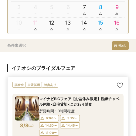
3
4
5
6
7
8
9
10
11
12
13
14
15
16
条件未選択
絞り込む
イチオシのブライダルフェア
試食会
衣装試着
特典あり
マイナビBIGフェア【お盆休み限定】洗練チャペ
ル体験×邸宅貸切×こだわり試食
所要時間：3時間程度
9:00〜
9:15〜
8/8
(
土
)
14:30〜
14:45〜
18:00〜