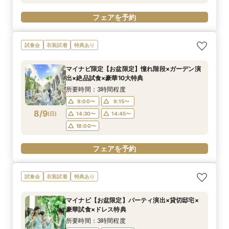
フェアを予約
試食会
衣装試着
特典あり
マイナビ限定【お盆限定】憧れ階段×ガーデン演
出×絶品試食×豪華10大特典
所要時間：3時間程度
9:00〜
9:15〜
8/9
(
日
)
14:30〜
14:45〜
18:00〜
フェアを予約
試食会
衣装試着
特典あり
マイナビ【お盆限定】パーティ演出×貸切邸宅×
豪華試食×ドレス特典
所要時間：3時間程度