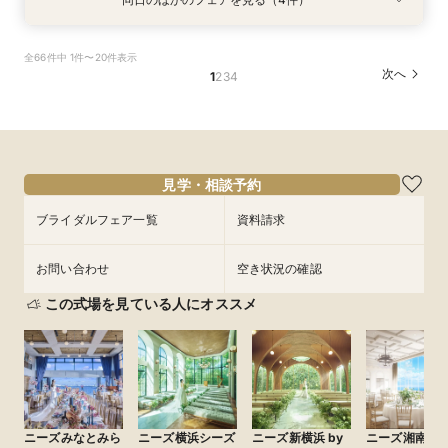
衣装試着
試食会
試食会
特典あり
衣装試着
衣装試着
特典あり
特典あり
特典あり
【10名～におすすめ*少人数W】挙式×会食プラ
【大切な家族のペットと一緒に】限定特典付*
＜初めての式場見学＞心躍る花嫁の第一歩♪ゆっ
【遠方の方◎オンライン相談会】スマホで簡単！
全66件中 1件〜20件表示
ン×おもてなし体験
ペットW安心相談会
たり相談＆見学会
豪華5大特典付き
次へ
1
2
3
4
所要時間：3時間程度
所要時間：3時間程度
所要時間：3時間程度
所要時間：30分程度
10:00〜
10:00〜
10:00〜
10:00〜
11:00〜
11:00〜
11:00〜
11:00〜
9/2
9/2
9/2
9/2
(
(
(
(
水
水
水
水
)
)
)
)
12:00〜
12:00〜
12:00〜
12:00〜
14:00〜
14:00〜
14:00〜
14:00〜
15:00〜
15:00〜
15:00〜
15:00〜
見学・相談予約
フェアを予約
フェアを予約
フェアを予約
フェアを予約
ブライダルフェア一覧
資料請求
お問い合わせ
空き状況の確認
この式場を見ている人にオススメ
ニーズみなとみら
ニーズ横浜シーズ
ニーズ新横浜 by
ニーズ湘南茅