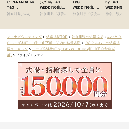
い VERANDA by
ンズ by T&G
T&G
by T&G
T&G
WEDDING(旧
WEDDING(旧 ア
WEDDING(旧
WEDDING(旧 ベ
ザ・シーズンズ)
クアテラス迎賓館
茅ヶ崎迎賓館 
神奈川県／みなと
神奈川県／横浜・
神奈川県／横浜・
神奈川県／鎌
イサイド迎賓館ベ
新横浜)
南)
みらい・桜木町・
新横浜・川崎
新横浜・川崎
湘南・葉山
ランダ)
山手・山下町・関
内
マイナビウエディング
>
結婚式場TOP
>
神奈川県の結婚式場
>
みなとみ
らい・桜木町・山手・山下町・関内の結婚式場
>
みなとみらいの結婚式
場ランキング
>
ニーズ横浜元町 by T&G WEDDING(旧 山手迎賓館 横
浜)
>
ブライダルフェア