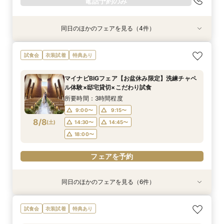
電話予約のみ
同日のほかのフェアを見る（4件）
衣装試着
試食会
試食会
特典あり
衣装試着
衣装試着
特典あり
特典あり
特典あり
【10名～におすすめ*少人数W】挙式×会食プラ
【大切な家族のペットと一緒に】限定特典付*
＜初めての式場見学＞心躍る花嫁の第一歩♪ゆっ
【遠方の方◎オンライン相談会】スマホで簡単！
試食会
衣装試着
特典あり
ン×おもてなし体験
ペットW安心相談会
たり相談＆見学会
豪華5大特典付き
所要時間：3時間程度
所要時間：3時間程度
所要時間：3時間程度
所要時間：30分程度
マイナビBIGフェア【お盆休み限定】洗練チャペ
10:00〜
10:00〜
10:00〜
10:00〜
11:00〜
11:00〜
11:00〜
11:00〜
ル体験×邸宅貸切×こだわり試食
8/7
8/7
8/7
8/7
(
(
(
(
金
金
金
金
)
)
)
)
12:00〜
12:00〜
12:00〜
12:00〜
14:00〜
14:00〜
14:00〜
14:00〜
所要時間：3時間程度
15:00〜
15:00〜
15:00〜
15:00〜
9:00〜
9:15〜
8/8
(
土
)
14:30〜
14:45〜
電話予約のみ
電話予約のみ
電話予約のみ
電話予約のみ
18:00〜
フェアを予約
同日のほかのフェアを見る（6件）
試食会
試食会
試食会
特典あり
試食会
試食会
衣装試着
衣装試着
衣装試着
衣装試着
衣装試着
特典あり
特典あり
特典あり
特典あり
特典あり
動画あり
＜初めての式場見学＞心躍る花嫁の第一歩♪ゆっ
【10名～におすすめ*少人数W★】挙式×贅沢試
大好評♪ペット婚【支持率NO,1】ペットも安心
【遠方の方◎オンライン相談会】スマホで簡単！
【料理重視の方◎】シェフ渾身コース試食＆おも
「即決ナシ」予算のリアル大公開！本番コーデ×
試食会
衣装試着
特典あり
たり相談＆見学会
食×おもてなし体験
W*相談会
豪華5大特典付き
てなし料理特典
人気ドレス優待付