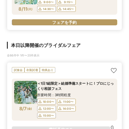
9:00〜
9:15〜
8/11
(
火
)
14:30〜
14:45〜
フェアを予約
本日以降開催のブライダルフェア
全66件中 1件〜20件表示
試食会
衣装試着
特典あり
＜1日1組限定＞結婚準備スタートに！プロにじっ
くり相談フェス
所要時間：3時間程度
10:00〜
11:00〜
8/7
(
金
)
12:00〜
14:00〜
15:00〜